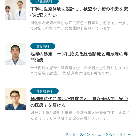
消化器内科
丁寧に医療体験を設計し、検査や手術の不安を安
心に変えたい
消化器内視鏡検査から肛門疾患の日帰り手術まで、一貫し
て対応が可能です。女性医師も在籍しています。
糖尿病科
地域の診療ニーズに応える総合診療と糖尿病の専
門治療
一般内科疾患から循環器疾患、呼吸器疾患や骨粗しょう症
まで幅広く診療。1型糖尿病の治療も可能です。
耳鼻咽喉科
勤務医時代に磨いた観察力と丁寧な会話で「安心
の医療」を届ける
細かく丁寧な説明を重視。最新設備と医療体制で、患者さ
んとじっくり向き合う診療を実現しています。
ドクターズインタビューをもっと読む »