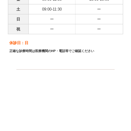
土
09:00-11:30
ー
日
ー
ー
祝
ー
ー
休診日：日
正確な診療時間は医療機関のHP・電話等でご確認ください