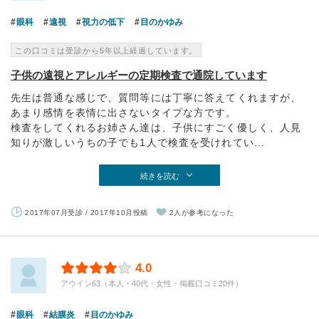
眼科
遠視
視力の低下
目のかゆみ
この口コミは受診から5年以上経過しています。
子供の遠視とアレルギーの定期検査で通院しています
先生は普通な感じで、質問等には丁寧に答えてくれますが、
あまり感情を表情に出さないタイプな方です。
検査をしてくれるお姉さん達は、子供にすごく優しく、人見
知りが激しいうちの子でも1人で検査を受けれてい...
続きを読む
2017年07月受診 / 2017年10月投稿
2人が参考になった
4.0
アウイン63（本人・40代・女性・掲載口コミ20件）
眼科
結膜炎
目のかゆみ