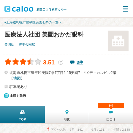
«北海道札幌市豊平区美園七条の一覧へ
医療法人社団 美園おかだ眼科
美園駅
豊平公園駅
3.51
3件
？
北海道札幌市豊平区美園7条4丁目2-15美園7・4メディカルビル2階
地図
【
】
駐車場あり
土曜も診療
3件
TOP
地図
口コミ
アクセス数 7月：
141
| 6月：
131
| 年間：
2,148