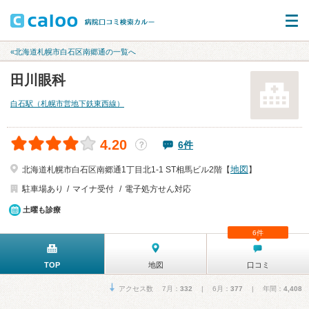
«北海道札幌市白石区南郷通の一覧へ
田川眼科
白石駅（札幌市営地下鉄東西線）
4.20
6件
？
地図
北海道札幌市白石区南郷通1丁目北1-1 ST相馬ビル2階【
】
駐車場あり
マイナ受付
電子処方せん対応
土曜も診療
6件
TOP
地図
口コミ
アクセス数 7月：
332
| 6月：
377
| 年間：
4,408