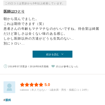
この口コミは受診から5年以上経過しています。
医師はひとり
朝から混んでました。
これは期待できます（笑）
患者さんの年齢もマチマチなのがいいですね。待合室は綺麗
だけど新しさは全くない味のある感じ。
しかし医師以外の方達がどうも生気のない…
別にトロい...
続きを読む
2018年07月受診 / 2018年08月投稿
15人が参考になった
5.0
caloooo（本人ではない・1歳未満・男性・掲載口コミ14件）
眼科