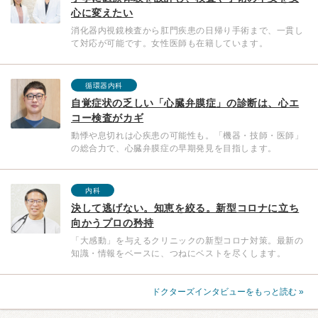
心に変えたい
消化器内視鏡検査から肛門疾患の日帰り手術まで、一貫し
て対応が可能です。女性医師も在籍しています。
循環器内科
自覚症状の乏しい「心臓弁膜症」の診断は、心エ
コー検査がカギ
動悸や息切れは心疾患の可能性も。「機器・技師・医師」
の総合力で、心臓弁膜症の早期発見を目指します。
内科
決して逃げない。知恵を絞る。新型コロナに立ち
向かうプロの矜持
「大感動」を与えるクリニックの新型コロナ対策。最新の
知識・情報をベースに、つねにベストを尽くします。
ドクターズインタビューをもっと読む »