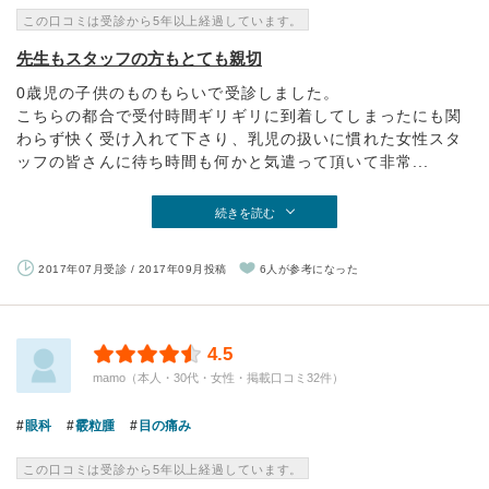
この口コミは受診から5年以上経過しています。
先生もスタッフの方もとても親切
0歳児の子供のものもらいで受診しました。
こちらの都合で受付時間ギリギリに到着してしまったにも関
わらず快く受け入れて下さり、乳児の扱いに慣れた女性スタ
ッフの皆さんに待ち時間も何かと気遣って頂いて非常...
続きを読む
2017年07月受診 / 2017年09月投稿
6人が参考になった
4.5
mamo（本人・30代・女性・掲載口コミ32件）
眼科
霰粒腫
目の痛み
この口コミは受診から5年以上経過しています。