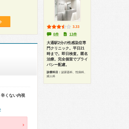
ト
3.33
0件
13件
大通駅2分の性感染症専
門クリニック。平日21
時まで。即日検査。匿名
治療。完全個室でプライ
バシー配慮。
診療科目：
泌尿器科、性病科、
婦人科
、辛くない内視
件