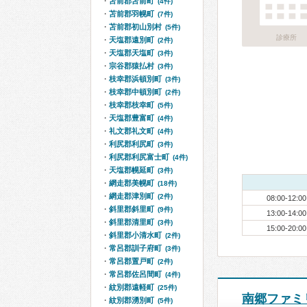
苫前郡苫前町
(4件)
苫前郡羽幌町
(7件)
苫前郡初山別村
(5件)
診療所
天塩郡遠別町
(2件)
天塩郡天塩町
(3件)
宗谷郡猿払村
(3件)
枝幸郡浜頓別町
(3件)
枝幸郡中頓別町
(2件)
枝幸郡枝幸町
(5件)
天塩郡豊富町
(4件)
礼文郡礼文町
(4件)
利尻郡利尻町
(3件)
利尻郡利尻富士町
(4件)
天塩郡幌延町
(3件)
網走郡美幌町
(18件)
網走郡津別町
(2件)
08:00-12:00
斜里郡斜里町
(9件)
13:00-14:00
斜里郡清里町
(3件)
15:00-20:00
斜里郡小清水町
(2件)
常呂郡訓子府町
(3件)
常呂郡置戸町
(2件)
常呂郡佐呂間町
(4件)
紋別郡遠軽町
(25件)
南郷ファミ
紋別郡湧別町
(5件)