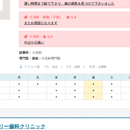
遅い時間まで診て下さり、娘の病気を見つけて下さいました
小児科・発熱（子供）
5.0
またお世話になります
小児科
5.0
やはり心強い
診療科：
小児科
専門医・資格：
小児科専門医
アクセス数 7月：
111
| 6月：
206
| 年間：
1,898
月
火
水
木
金
土
●
●
●
●
●
●
●
●
●
●
●
●
●
●
●
●
リー歯科クリニック