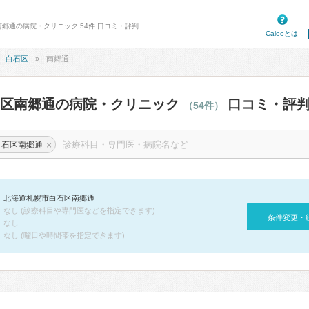
南郷通の病院・クリニック 54件 口コミ・評判
Calooとは
白石区
南郷通
石区南郷通の病院・クリニック
口コミ・評
（54件）
×
白石区南郷通
北海道札幌市白石区南郷通
なし (診療科目や専門医などを指定できます)
条件変更・
なし
なし (曜日や時間帯を指定できます)