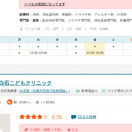
いつもお世話になってます
診療科：
内科、消化器内科、胃腸科、リウマチ科、アレルギー科、小児科
専門医・資格：
アクセス数 7月：
277
| 6月：
315
| 年間：
4,085
月
火
水
木
金
土
●
●
●
●
●
●
13:30-19:00
13:30-19:00
●
●
白石こどもクリニック
白石区南郷通（
白石駅（札幌市営地下鉄東西線）
）
駐車場あり
マイナ受付 (スマ
0）
朝（8:00〜）・夜（〜20:00）
3.75
口コミ25件
小児科・発熱（子供）
5.0