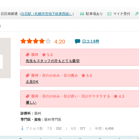
白石区南郷通（
白石駅（札幌市営地下鉄東西線）
）
駐車場あり
マイナ受付
0）
4.20
口コミ6件
眼科
5.0
先生もスタッフの方もとても親切
眼科・目のかゆみ・目の痛み
5.0
土足OK
眼科・目のかゆみ・目が赤い・目がチラチラする
4.5
優しい
診療科：
眼科
専門医・資格：
眼科専門医
アクセス数 7月：
332
| 6月：
377
| 年間：
4,408