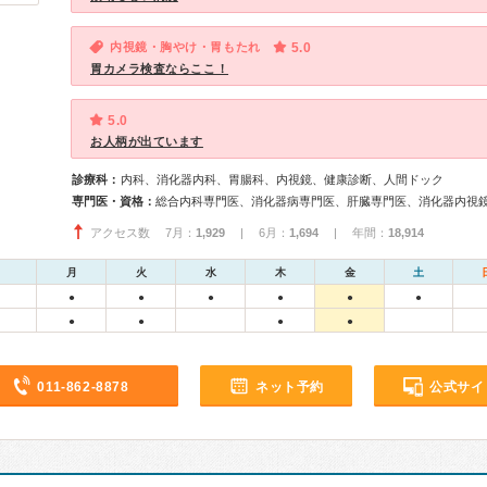
内視鏡・胸やけ・胃もたれ
5.0
胃カメラ検査ならここ！
5.0
お人柄が出ています
診療科：
内科、消化器内科、胃腸科、内視鏡、健康診断、人間ドック
専門医・資格：
アクセス数 7月：
1,929
| 6月：
1,694
| 年間：
18,914
月
火
水
木
金
土
●
●
●
●
●
●
●
●
●
●
011-862-8878
ネット予約
公式サイ