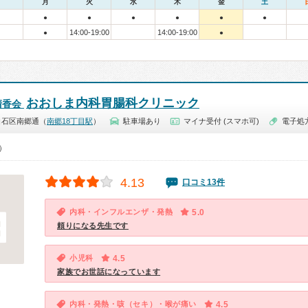
月
火
水
木
金
土
●
●
●
●
●
●
14:00-19:00
14:00-19:00
●
●
おおしま内科胃腸科クリニック
清香会
白石区南郷通（
南郷18丁目駅
）
駐車場あり
マイナ受付 (スマホ可)
電子処
0）
4.13
口コミ13件
内科・インフルエンザ・発熱
5.0
頼りになる先生です
小児科
4.5
家族でお世話になっています
内科・発熱・咳（セキ）・喉が痛い
4.5