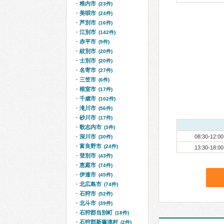
稚内市
(23件)
美唄市
(24件)
芦別市
(16件)
江別市
(142件)
赤平市
(9件)
紋別市
(20件)
士別市
(20件)
名寄市
(27件)
三笠市
(6件)
根室市
(17件)
千歳市
(102件)
滝川市
(56件)
砂川市
(17件)
歌志内市
(3件)
深川市
08:30-12:00
(30件)
富良野市
(24件)
13:30-18:00
登別市
(43件)
恵庭市
(74件)
伊達市
(45件)
北広島市
(74件)
石狩市
(52件)
北斗市
(39件)
石狩郡当別町
(18件)
石狩郡新篠津村
(2件)