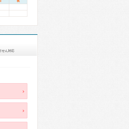
日
祝
方せん対応