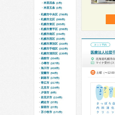
米里四条
(1件)
米里五条
(1件)
札幌市中央区
(796件)
札幌市北区
(388件)
札幌市東区
(305件)
札幌市豊平区
(298件)
札幌市南区
(154件)
札幌市西区
(319件)
札幌市厚別区
(164件)
ネット予約
札幌市手稲区
(162件)
医療法人社団
札幌市清田区
(130件)
函館市
(334件)
北海道札幌市
マイナ受付 (ス
小樽市
(167件)
旭川市
(418件)
土曜（〜12:0
室蘭市
(94件)
釧路市
(178件)
帯広市
(217件)
北見市
(124件)
夕張市
(8件)
岩見沢市
(114件)
網走市
(37件)
留萌市
(27件)
苫小牧市
(171件)