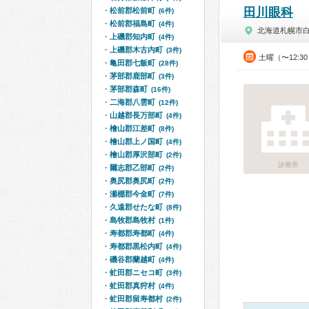
田川眼科
松前郡松前町
(6件)
松前郡福島町
(4件)
北海道札幌市
上磯郡知内町
(4件)
上磯郡木古内町
(3件)
土曜（〜12:3
亀田郡七飯町
(28件)
茅部郡鹿部町
(3件)
茅部郡森町
(16件)
二海郡八雲町
(12件)
山越郡長万部町
(4件)
檜山郡江差町
(8件)
檜山郡上ノ国町
(4件)
檜山郡厚沢部町
(2件)
診療所
爾志郡乙部町
(2件)
奥尻郡奥尻町
(2件)
瀬棚郡今金町
(7件)
久遠郡せたな町
(8件)
島牧郡島牧村
(1件)
寿都郡寿都町
(4件)
寿都郡黒松内町
(4件)
磯谷郡蘭越町
(4件)
虻田郡ニセコ町
(3件)
虻田郡真狩村
(4件)
虻田郡留寿都村
(2件)