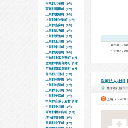
雨竜郡北竜町
(2件)
雨竜郡沼田町
(3件)
上川郡鷹栖町
(3件)
上川郡東神楽町
(9件)
上川郡当麻町
(4件)
上川郡比布町
(2件)
上川郡愛別町
(2件)
上川郡上川町
(3件)
09:00-12:00
上川郡東川町
(5件)
13:30-17:00
上川郡美瑛町
(6件)
空知郡上富良野町
(8件)
空知郡中富良野町
(3件)
空知郡南富良野町
(5件)
勇払郡占冠村
(5件)
上川郡和寒町
(3件)
医療法人社団
上川郡剣淵町
(3件)
北海道札幌市
上川郡下川町
(2件)
中川郡美深町
(2件)
土曜（〜20:0
中川郡音威子府村
(1件)
中川郡中川町
(2件)
雨竜郡幌加内町
(4件)
増毛郡増毛町
(3件)
留萌郡小平町
(4件)