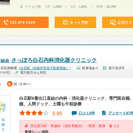
アクセス数 7月：
1,825
| 6月：
1,852
| 年間：
18,799
011-876-9100
ネット予約
公式サイ
さっぽろ白石内科消化器クリニック
千結会
白石区南郷通（
白石駅（札幌市営地下鉄東西線）
）
駐車場あり
電子決済可
マホ可)
電子処方せん対応
0）
朝（8:30〜）
白石駅6番出口直結の内科・消化器クリニック、専門医在籍
鏡、人間ドック、土曜も午前診療
3.95
口コミ6件
アンケート87
消化器内科・胃腸炎（急性胃腸炎）・胃痛・腹痛
5.0
素晴らしい病院