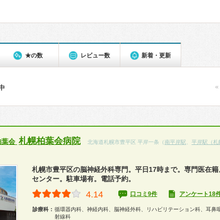
★の数
レビュー数
新着・更新
«
件中
札幌柏葉会病院
柏葉会
北海道札幌市豊平区 平岸一条（
南平岸駅
、
平岸駅（札
札幌市豊平区の脳神経外科専門。平日17時まで。専門医在籍
センター。駐車場有。電話予約。
4.14
口コミ9件
アンケート18
診療科：
循環器内科、神経内科、脳神経外科、リハビリテーション科、耳鼻
射線科