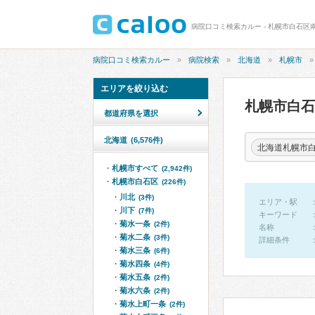
病院口コミ検索カルー - 札幌市白石区
病院口コミ検索カルー
病院検索
北海道
札幌市
エリアを絞り込む
札幌市白
都道府県を選択
北海道
(6,576件)
北海道札幌市
札幌市すべて
(2,942件)
札幌市白石区
(226件)
川北
(3件)
エリア・駅
川下
(7件)
キーワード
菊水一条
(2件)
名称
菊水二条
(3件)
詳細条件
菊水三条
(6件)
菊水四条
(4件)
菊水五条
(2件)
菊水六条
(2件)
菊水上町一条
(2件)