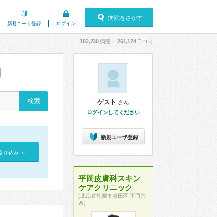
病院をさがす
新規ユーザ登録
ログイン
182,230
病院・
264,124
口コミ
判
ゲスト
さん
ログインしてください
新規ユーザ登録
絞り込み »
平岡皮膚科スキン
ケアクリニック
(北海道札幌市清田区 平岡六
条)