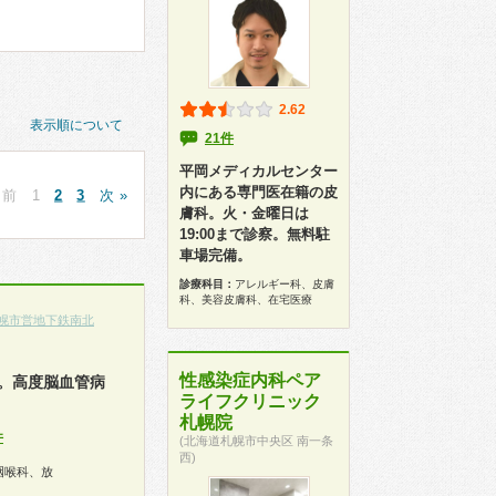
2.62
表示順について
21件
平岡メディカルセンター
内にある専門医在籍の皮
 前
1
2
3
次 »
膚科。火・金曜日は
19:00まで診察。無料駐
車場完備。
診療科目：
アレルギー科、皮膚
科、美容皮膚科、在宅医療
幌市営地下鉄南北
性感染症内科ペア
。高度脳血管病
ライフクリニック
札幌院
件
(北海道札幌市中央区 南一条
西)
咽喉科、放