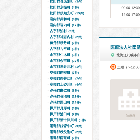
虻田郡喜茂別町
(3件)
虻田郡京極町
(4件)
09:00-12:30
虻田郡倶知安町
(19件)
14:00-17:00
岩内郡共和町
(6件)
岩内郡岩内町
(17件)
古宇郡泊村
(2件)
古宇郡神恵内村
(2件)
積丹郡積丹町
(2件)
医療法人社団
古平郡古平町
(3件)
余市郡仁木町
(3件)
北海道札幌市
余市郡余市町
(27件)
余市郡赤井川村
(1件)
土曜（〜12:0
空知郡南幌町
(7件)
空知郡奈井江町
(7件)
空知郡上砂川町
(4件)
夕張郡由仁町
(6件)
夕張郡長沼町
(13件)
夕張郡栗山町
(16件)
樺戸郡月形町
(3件)
樺戸郡浦臼町
(2件)
診療所
樺戸郡新十津川町
(5件)
雨竜郡妹背牛町
(3件)
雨竜郡秩父別町
(2件)
雨竜郡雨竜町
(2件)