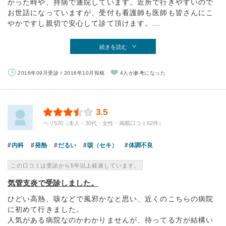
かった時や、持病で通院しています。近所で行きやすいので
お世話になっていますが、受付も看護師も医師も皆さんにこ
やかですし親切で安心して診て頂けます。...
続きを読む
2016年09月受診 / 2016年10月投稿
4人が参考になった
3.5
ペリ520（本人・30代・女性・掲載口コミ62件）
内科
発熱
だるい
咳（セキ）
体調不良
この口コミは受診から5年以上経過しています。
気管支炎で受診しました。
ひどい高熱、咳などで風邪かなと思い、近くのこちらの病院
に初めて行きました。
人気がある病院なのかわかりませんが、待ってる方が結構い