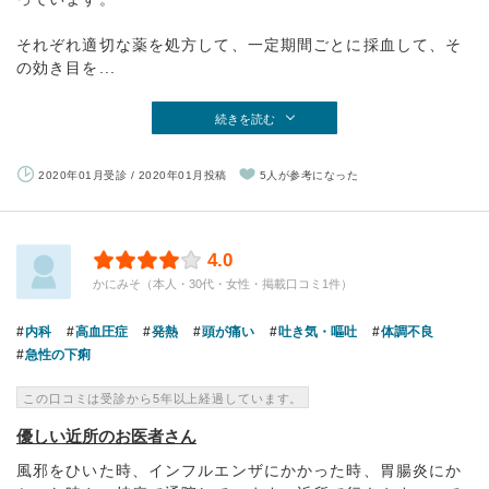
それぞれ適切な薬を処方して、一定期間ごとに採血して、そ
の効き目を...
続きを読む
2020年01月受診 / 2020年01月投稿
5人が参考になった
4.0
かにみそ（本人・30代・女性・掲載口コミ1件）
内科
高血圧症
発熱
頭が痛い
吐き気・嘔吐
体調不良
急性の下痢
この口コミは受診から5年以上経過しています。
優しい近所のお医者さん
風邪をひいた時、インフルエンザにかかった時、胃腸炎にか