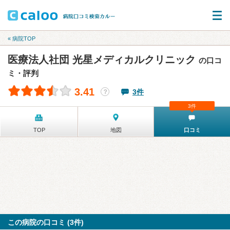
« 病院TOP
医療法人社団 光星メディカルクリニック
の口コ
ミ・評判
3.41
3件
？
3件
TOP
地図
口コミ
この病院の口コミ (3件)