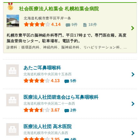
社会医療法人柏葉会
札幌柏葉会病院
北海道札幌市豊平区平岸一条
4.14
9件
18件
札幌市豊平区の脳神経外科専門。平日17時まで。専門医在籍。高度
脳血管病センター。駐車場有。電話予約。
診療科：循環器内科、神経内科、脳神経外科、リハビリテーション科、耳鼻咽喉科、放射線科
あたご耳鼻咽喉科
北海道札幌市中央区南十五条西
4.13
5件
医療法人社団碧進会はら耳鼻咽喉科
北海道札幌市中央区南二十一条西
3.67
2件
医療法人社団
高木医院
北海道札幌市中央区南八条西
3.95
4件