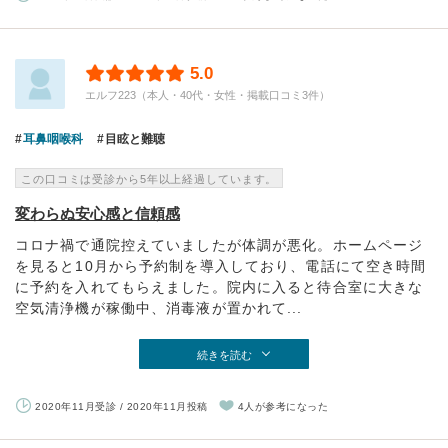
5.0
エルフ223（本人・40代・女性・掲載口コミ3件）
耳鼻咽喉科
目眩と難聴
この口コミは受診から5年以上経過しています。
変わらぬ安心感と信頼感
コロナ禍で通院控えていましたが体調が悪化。ホームページ
を見ると10月から予約制を導入しており、電話にて空き時間
に予約を入れてもらえました。院内に入ると待合室に大きな
空気清浄機が稼働中、消毒液が置かれて...
続きを読む
2020年11月受診 / 2020年11月投稿
4人が参考になった