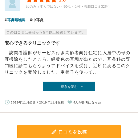
ゆのみ（本人ではない・80代・女性・掲載口コミ32件）
耳鼻咽喉科
中耳炎
この口コミは受診から5年以上経過しています。
安心できるクリニックです
訪問看護師がサービス付き高齢者向け住宅に入居中の母の
耳掃除をしたところ、緑黄色の耳垢が出たので、耳鼻科の専
門医に診てもらうようアドバイスを受け、近所にあるこのク
リニックを受診しました。車椅子を使って...
続きを読む
2019年11月受診 / 2019年11月投稿
4人が参考になった
口コミを投稿