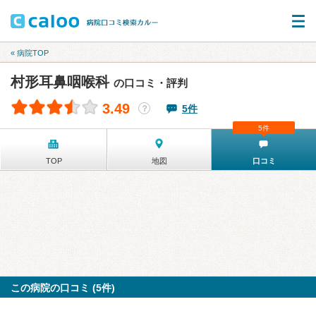
« 病院TOP
村形耳鼻咽喉科
の口コミ・評判
3.49
5件
？
5件
TOP
地図
口コミ
この病院の口コミ (5件)