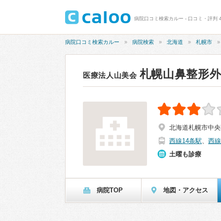
病院口コミ検索カルー - 口コミ・評判 4
病院口コミ検索カルー
病院検索
北海道
札幌市
札幌山鼻整形
医療法人山美会
北海道札幌市中央区
西線14条駅
、
西線
土曜も診療
病院TOP
地図・アクセス