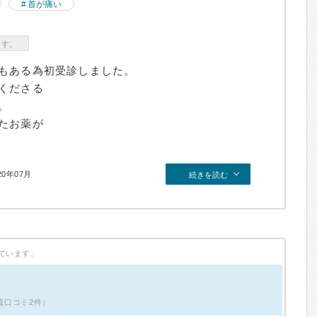
首が痛い
ます。
もある為初受診しました。
くださる
。
たお薬が
20年07月
続きを読む
ています。
掲載口コミ2件）