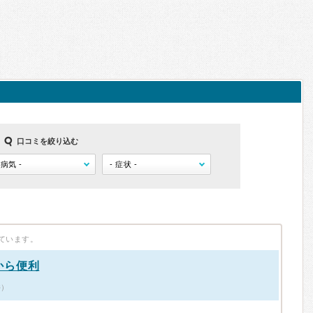
口コミを絞り込む
ています。
から便利
件）