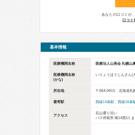
あなたの口コミが
口コミ
基本情報
医療機関名称
医療法人山美会 札幌山
医療機関名称
いりょうほうじんさんび
(かな)
所在地
〒064-0915 北海道
最寄駅
西線14条駅
、
西線16条
石山通り沿い
アクセス
バス停留所 南14西11 ま