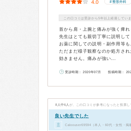
4.0
整形外科
この口コミは受診から5年以上経過してい
首から肩・上腕と痛みが強く痺れ
先生はとても親切丁寧に説明して
お薬に関しての説明・副作用等も
ただまだ様子観察なのか処方され
効きません。痛みが強い...
受診時期： 2020年07月
投稿時期： 20
8人中6人
が、この口コミが参考になったと投票し
良い先生でした
Caloouser69594（本人・60代・女性・