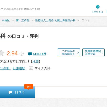
件: 札幌山鼻整形外科 (札幌市中央区)
Calooとは
中央区
南十五条西
医療法人山美会 札幌山鼻整形外科
口コミ
外科
の口コミ・評判
この病院の
無料医療機関
2.94
？
口コミ
4
件
看護師求人
会員登録
南15条西11丁目1-3
【
地図
】
16条駅
、
行啓通駅
マイナ受付
4件
口コミ