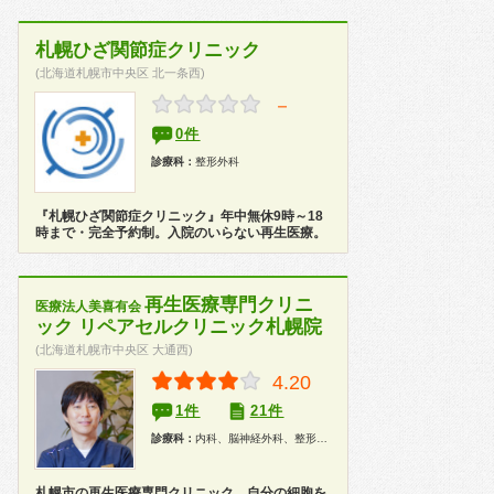
札幌ひざ関節症クリニック
(北海道札幌市中央区 北一条西)
－
0件
診療科：
整形外科
『札幌ひざ関節症クリニック』年中無休9時～18
時まで・完全予約制。入院のいらない再生医療。
再生医療専門クリニ
医療法人美喜有会
ック リペアセルクリニック札幌院
(北海道札幌市中央区 大通西)
4.20
1件
21件
診療科：
内科、脳神経外科、整形外科、美容皮膚科
札幌市の再生医療専門クリニック。自分の細胞を