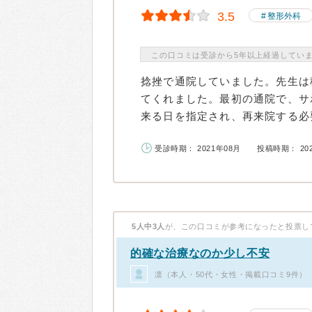
3.5
整形外科
この口コミは受診から5年以上経過してい
捻挫で通院していました。先生は
てくれました。最初の通院で、サ
来る日を指定され、再来院する必要
受診時期： 2021年08月
投稿時期： 20
5人中3人
が、この口コミが参考になったと投票し
的確な治療なのか少し不安
凛（本人・50代・女性・掲載口コミ9件）