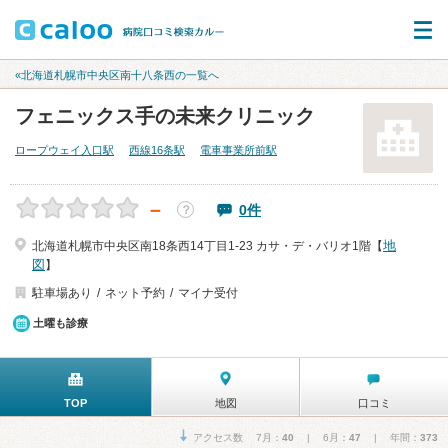
«北海道札幌市中央区南十八条西の一覧へ
フェニックス手の未来クリニック
ロープウェイ入口駅
西線16条駅
電車事業所前駅
－
0件
？
地
北海道札幌市中央区南18条西14丁目1-23 カサ・デ・バリオ1階【
図
】
駐車場あり
ネット予約
マイナ受付
土曜も診療
TOP
地図
口コミ
アクセス数 7月：
40
| 6月：
47
| 年間：
373