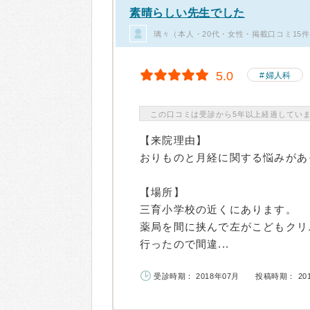
素晴らしい先生でした
璃々（本人・20代・女性・掲載口コミ15
5.0
婦人科
この口コミは受診から5年以上経過してい
【来院理由】
おりものと月経に関する悩みがあ
【場所】
三育小学校の近くにあります。
薬局を間に挟んで左がこどもクリ
行ったので間違...
受診時期： 2018年07月
投稿時期： 20