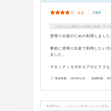
4.0
産科
この口コミは受診から5年以上経過してい
里帰り出産のための利用しました
事前に里帰り出産で利用したい方
ました。
マタニティヨガやエアロビクスなど
受診時期： 2015年11月
投稿時期： 20
8人中7人
が、この口コミが参考になったと投票し