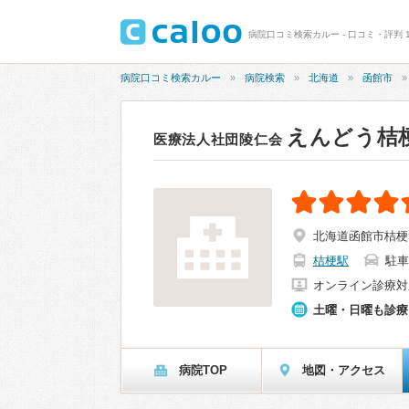
病院口コミ検索カルー - 口コミ・評判 
病院口コミ検索カルー
病院検索
北海道
函館市
えんどう桔
医療法人社団陵仁会
北海道函館市桔梗5
桔梗駅
駐車
オンライン診療対
土曜・日曜も診療
病院TOP
地図・アクセス