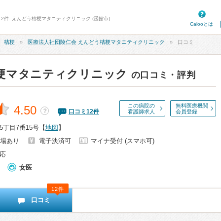
12件: えんどう桔梗マタニティクリニック (函館市)
Calooとは
桔梗
医療法人社団陵仁会 えんどう桔梗マタニティクリニック
口コミ
梗マタニティクリニック
の口コミ・評判
この病院の
無料医療機関
4.50
？
口コミ
12
件
看護師求人
会員登録
丁目7番15号
【
地図
】
場あり
電子決済可
マイナ受付 (スマホ可)
応
女医
12件
口コミ