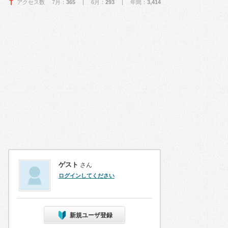
アクセス数 7月：
365
| 6月：
293
| 年間：
3,414
ゲスト
さん
ログインしてください
新規ユーザ登録