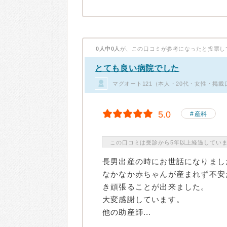
0人中0人
が、この口コミが参考になったと投票し
とても良い病院でした
マグオート121（本人・20代・女性・掲載
5.0
産科
この口コミは受診から5年以上経過してい
長男出産の時にお世話になりまし
なかなか赤ちゃんが産まれず不安
き頑張ることが出来ました。
大変感謝しています。
他の助産師...