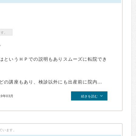
ます。
。
はというＨＰでの説明もありスムーズに転院でき
の講座もあり、検診以外にも出産前に院内...
19年03月
続きを読む
ています。