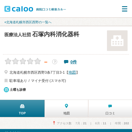
«北海道札幌市西区西野の一覧へ
石塚内科消化器科
医療法人社団
－
0件
？
地図
北海道札幌市西区西野3条7丁目3-1【
】
駐車場あり
マイナ受付 (スマホ可)
土曜も診療
TOP
地図
口コミ
アクセス数 7月：
21
| 6月：
11
| 年間：
202