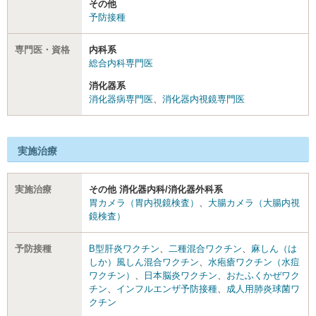
その他
予防接種
専門医・資格
内科系
総合内科専門医
消化器系
消化器病専門医
、
消化器内視鏡専門医
実施治療
実施治療
その他 消化器内科/消化器外科系
胃カメラ（胃内視鏡検査）
、
大腸カメラ（大腸内視
鏡検査）
予防接種
B型肝炎ワクチン
、
二種混合ワクチン
、
麻しん（は
しか）風しん混合ワクチン
、
水疱瘡ワクチン（水痘
ワクチン）
、
日本脳炎ワクチン
、
おたふくかぜワク
チン
、
インフルエンザ予防接種
、
成人用肺炎球菌ワ
クチン