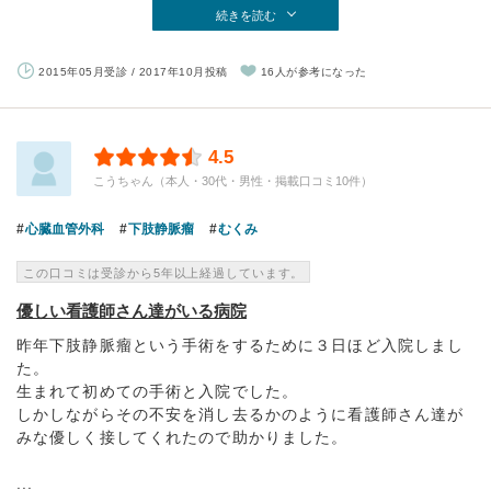
続きを読む
2015年05月受診 / 2017年10月投稿
16人が参考になった
4.5
こうちゃん（本人・30代・男性・掲載口コミ10件）
心臓血管外科
下肢静脈瘤
むくみ
この口コミは受診から5年以上経過しています。
優しい看護師さん達がいる病院
昨年下肢静脈瘤という手術をするために３日ほど入院しまし
た。
生まれて初めての手術と入院でした。
しかしながらその不安を消し去るかのように看護師さん達が
みな優しく接してくれたので助かりました。
...