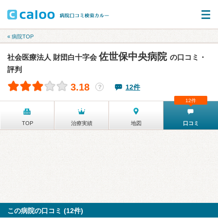
« 病院TOP
佐世保中央病院
社会医療法人 財団白十字会
の口コミ・
評判
3.18
12件
？
12件
TOP
治療実績
地図
口コミ
この病院の口コミ (12件)