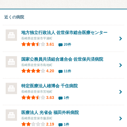
近くの病院
地方独立行政法人
佐世保市総合医療センター
長崎県佐世保市平瀬町
3.61
20件
国家公務員共済組合連合会
佐世保共済病院
長崎県佐世保市島地町
4.20
11件
特定医療法人雄博会
千住病院
長崎県佐世保市宮地町
3.63
1件
医療法人 光省会
福田外科病院
長崎県佐世保市藤原町
2.19
1件