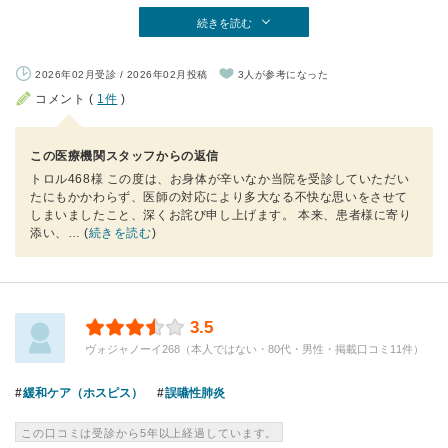
続きを読む
2026年02月受診 / 2026年02月投稿
3人が参考になった
コメント (
1件
)
この医療機関スタッフからの返信
トロル468様 この度は、お身体が辛いなか当院を受診していただい
たにもかかわらず、医師の対応により多大なる不快な思いをさせて
しまいましたこと、深くお詫び申し上げます。 本来、患者様に寄り
添い、
… (
続きを読む
)
3.5
ヴォジャノーイ268（本人ではない・80代・男性・掲載口コミ11件）
緩和ケア（ホスピス）
誤嚥性肺炎
この口コミは受診から5年以上経過しています。