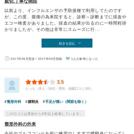
親切.丁寧な病院
以前より、インフルエンザの予防接種で利用してたのです
が、この度、腹痛の為来院すると、診察～診断までに採血や
エコー検査がありました。採血の結果が出るのに一時間程掛
かりましたが、その他は非常にスムーズに行...
続きを読む
2017年08月受診 / 2017年09月投稿
1人が参考になった
3.5
たっち（本人・50代・男性・掲載口コミ2件）
整形外科
腱鞘炎
手足が痛い（関節を除く）
この口コミは受診から5年以上経過しています。
整形外科の外来
会社のゴルフコンペを前に練習のしすぎで腱鞘炎になってし