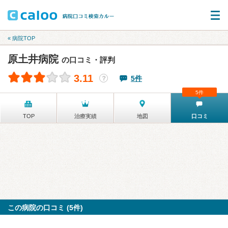
« 病院TOP
原土井病院
の口コミ・評判
3.11
5件
？
5件
TOP
治療実績
地図
口コミ
この病院の口コミ (5件)