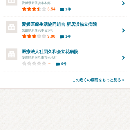
愛媛県新居浜市本郷
3.54
1件
愛媛医療生活協同組合 新居浜協立病院
愛媛県新居浜市若水町
3.00
1件
医療法人社団久和会
立花病院
愛媛県新居浜市喜光地町
－
0件
この近くの病院をもっと見る »