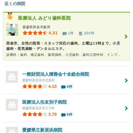
近くの病院
医療法人
みどり歯科医院
愛媛県西条市飯岡
4.31
1件
200件
西条市、女性の院長・スタッフ対応の歯科。土曜は13時まで。小児
歯科・笑気麻酔・デンタルエステ。
診療科：歯科、矯正歯科、歯周病科、小児歯科、歯科口腔外科、インプラント、ホワイトニング
一般財団法人積善会
十全総合病院
愛媛県新居浜市北新町
4.10
6件
医療法人住友別子病院
愛媛県新居浜市王子町
3.79
6件
愛媛県立新居浜病院