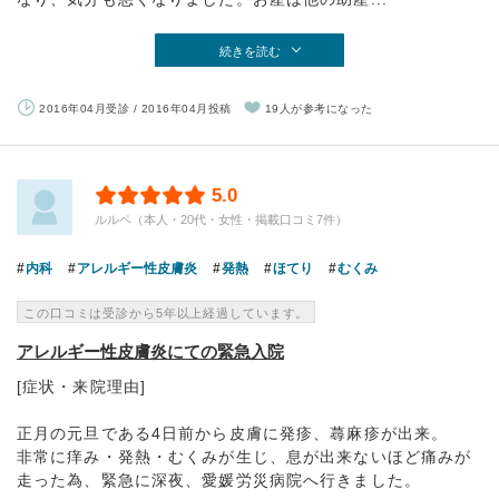
続きを読む
2016年04月受診 / 2016年04月投稿
19人が参考になった
5.0
ルルペ（本人・20代・女性・掲載口コミ7件）
内科
アレルギー性皮膚炎
発熱
ほてり
むくみ
この口コミは受診から5年以上経過しています。
アレルギー性皮膚炎にての緊急入院
[症状・来院理由]
正月の元旦である4日前から皮膚に発疹、蕁麻疹が出来。
非常に痒み・発熱・むくみが生じ、息が出来ないほど痛みが
走った為、緊急に深夜、愛媛労災病院へ行きました。