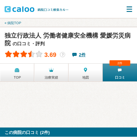
« 病院TOP
独立行政法人 労働者健康安全機構 愛媛労災病
院
の口コミ・評判
3.69
2件
？
2件
TOP
治療実績
地図
口コミ
この病院の口コミ (2件)