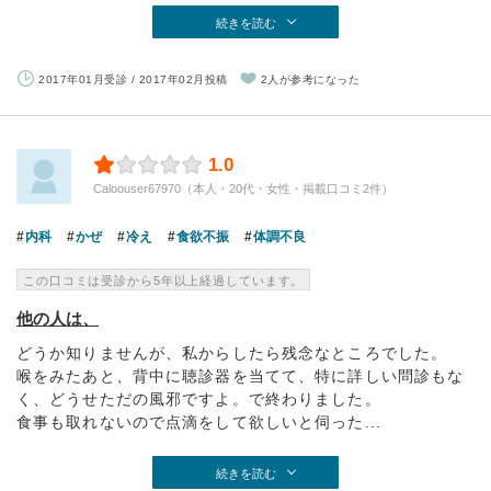
続きを読む
2017年01月受診 / 2017年02月投稿
2人が参考になった
1.0
Caloouser67970（本人・20代・女性・掲載口コミ2件）
内科
かぜ
冷え
食欲不振
体調不良
この口コミは受診から5年以上経過しています。
他の人は、
どうか知りませんが、私からしたら残念なところでした。
喉をみたあと、背中に聴診器を当てて、特に詳しい問診もな
く、どうせただの風邪ですよ。で終わりました。
食事も取れないので点滴をして欲しいと伺った...
続きを読む