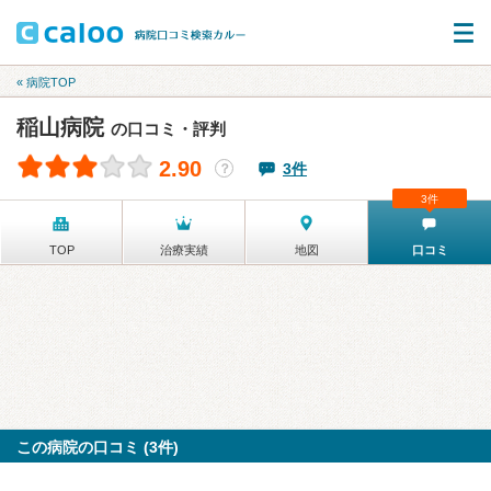
« 病院TOP
稲山病院
の口コミ・評判
2.90
3件
？
3件
TOP
治療実績
地図
口コミ
この病院の口コミ (3件)