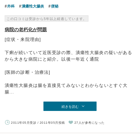
外科
潰瘍性大腸炎
便秘
この口コミは受診から5年以上経過しています。
病院の老朽化が問題
[症状・来院理由]
下痢が続いていて近医受診の際、潰瘍性大腸炎の疑いがある
から大きな病院にと紹介。以後一年近く通院
[医師の診断・治療法]
潰瘍性大腸炎は腸を直接見てみないとわからないとすぐ大
腸...
続きを読む
2011年05月受診 / 2011年05月投稿
27人が参考になった