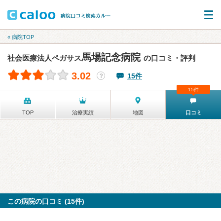
« 病院TOP
馬場記念病院
社会医療法人ペガサス
の口コミ・評判
3.02
15件
？
15件
TOP
治療実績
地図
口コミ
この病院の口コミ (15件)