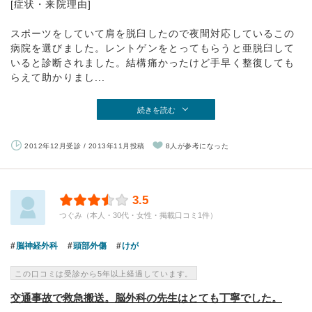
[症状・来院理由]
スポーツをしていて肩を脱臼したので夜間対応しているこの
病院を選びました。レントゲンをとってもらうと亜脱臼して
いると診断されました。結構痛かったけど手早く整復しても
らえて助かりまし...
続きを読む
2012年12月受診 / 2013年11月投稿
8人が参考になった
3.5
つぐみ（本人・30代・女性・掲載口コミ1件）
脳神経外科
頭部外傷
けが
この口コミは受診から5年以上経過しています。
交通事故で救急搬送。脳外科の先生はとても丁寧でした。