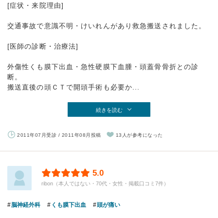
[症状・来院理由]
交通事故で意識不明・けいれんがあり救急搬送されました。
[医師の診断・治療法]
外傷性くも膜下出血・急性硬膜下血腫・頭蓋骨骨折との診
断。
搬送直後の頭ＣＴで開頭手術も必要か...
続きを読む
2011年07月受診 / 2011年08月投稿
13人が参考になった
5.0
ribon（本人ではない・70代・女性・掲載口コミ7件）
脳神経外科
くも膜下出血
頭が痛い