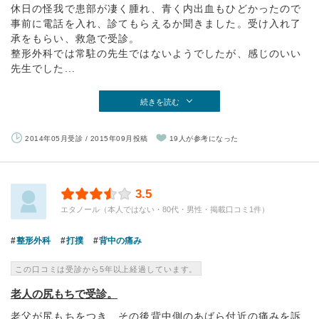
休日の怪我で患部が凄く腫れ、青く内出血もひどかったので
事前に電話を入れ、診てもらえるか聞きました。受け入れ了
承をもらい、救急で受診。
整形外科では常駐の先生ではないようでしたが、感じのいい
先生でした...
続きを読む
2014年05月受診 / 2015年09月投稿
19人が参考になった
3.5
エタノール（本人ではない・80代・男性・掲載口コミ1件）
整形外科
打撲
背中の痛み
この口コミは受診から5年以上経過しています。
老人の尻もちで受診。
老父が尻もちをつき、その後背中側のあばら付近の痛みを訴