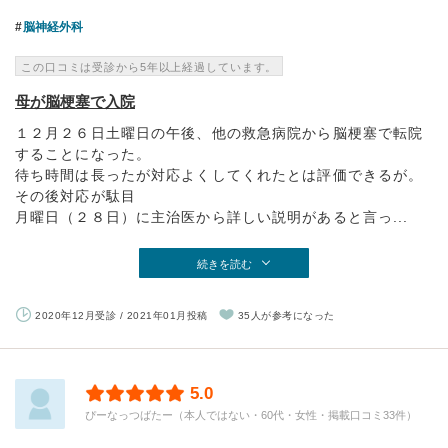
脳神経外科
この口コミは受診から5年以上経過しています。
母が脳梗塞で入院
１２月２６日土曜日の午後、他の救急病院から脳梗塞で転院
することになった。
待ち時間は長ったが対応よくしてくれたとは評価できるが。
その後対応が駄目
月曜日（２８日）に主治医から詳しい説明があると言っ...
続きを読む
2020年12月受診 / 2021年01月投稿
35人が参考になった
5.0
ぴーなっつばたー（本人ではない・60代・女性・掲載口コミ33件）