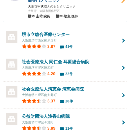
天王寺甲状腺えのもとクリニック
大阪府・大阪市阿倍野区
榎本 圭佑
榎本 敬恵
院長
医師
堺市立総合医療センター
大阪府堺市西区家原寺町
3.87
41件
社会医療法人 同仁会
耳原総合病院
大阪府堺市堺区協和町
4.20
22件
社会医療法人清恵会
清恵会病院
大阪府堺市堺区南安井町
3.37
20件
公益財団法人浅香山病院
大阪府堺市堺区今池町
3.69
11件