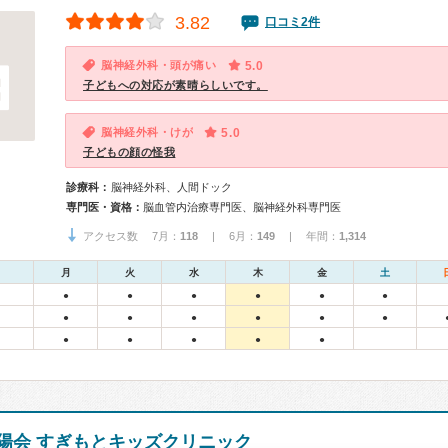
3.82
口コミ2件
脳神経外科・頭が痛い
5.0
子どもへの対応が素晴らしいです。
脳神経外科・けが
5.0
子どもの顔の怪我
診療科：
脳神経外科、人間ドック
専門医・資格：
脳血管内治療専門医、脳神経外科専門医
アクセス数 7月：
118
| 6月：
149
| 年間：
1,314
月
火
水
木
金
土
●
●
●
●
●
●
●
●
●
●
●
●
●
●
●
●
●
陽会 すぎもとキッズクリニック