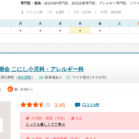
専門医・資格：
アクセス数 7月：
2,287
| 6月：
2,714
| 年間：
28,525
月
火
水
木
金
土
●
●
●
●
●
樹会 こにし小児科・アレルギー科
区津久野町（
津久野駅
）
駐車場あり
マイナ受付 (スマホ可)
0）
朝（8:30〜）
3.45
口コミ4件
小児科・発疹（子供）
5.0
とっても優しくて丁寧☆