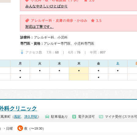
小児科・咳・呼吸困難（子供）
5.0
みんなやさしいひとばかり
アレルギー科・皮膚の発疹・かゆみ
3.5
対応は丁寧です。
診療科：
アレルギー科、小児科
専門医・資格：
アレルギー専門医、小児科専門医
アクセス数 7月：
68
| 6月：
76
| 年間：
807
月
火
水
木
金
土
●
●
●
●
●
●
●
●
外科クリニック
区鳳東町（
鳳駅
、
津久野駅
）
駐車場あり
電子決済可
マイナ受付 (スマホ可
0）・日曜
夜（〜19:30）