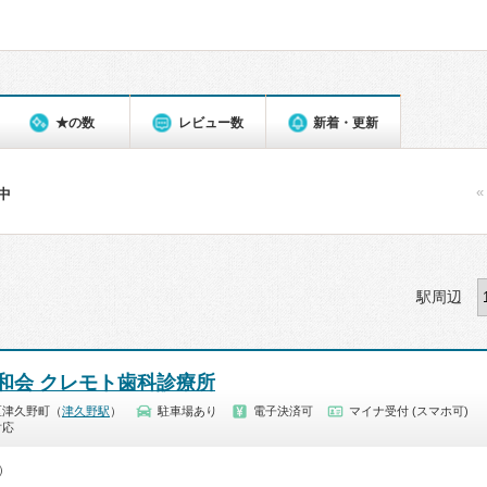
★の数
レビュー数
新着・更新
«
件中
駅周辺
和会 クレモト歯科診療所
区津久野町（
津久野駅
）
駐車場あり
電子決済可
マイナ受付 (スマホ可)
対応
0）