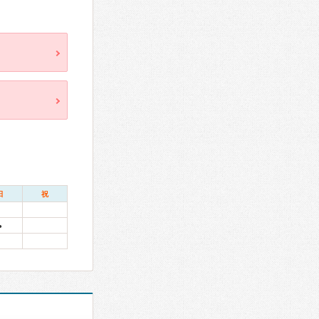
日
祝
●