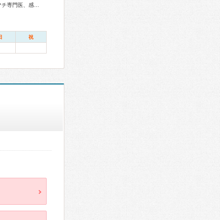
総合内科専門医、総合診療専門医、アレルギー専門医、リウマチ専門医、感染症専門医、血液専門医、外科専門医、糖尿病専門医、内分泌代謝科専門医、甲状腺専門医、呼吸器専門医、呼吸器外科専門医、気管支鏡専門医、循環器専門医、心臓血管外科専門医、消化器病専門医、消化器外科専門医、肝臓専門医、大腸肛門病専門医、消化器内視鏡専門医、泌尿器科専門医、腎臓専門医、透析専門医、脳血管内治療専門医、神経内科専門医、脳神経外科専門医、整形外科専門医、手外科専門医、リハビリテーション科専門医、脊椎脊髄外科専門医、形成外科専門医、皮膚科専門医、眼科専門医、気管食道科専門医、耳鼻咽喉科専門医、産婦人科専門医、婦人科腫瘍専門医、乳腺専門医、産科婦人科腹腔鏡技術認定医、周産期(新生児)専門医、小児科専門医、認知症専門医、麻酔科専門医、細胞診専門医、超音波専門医、病理専門医、口腔外科専門医、放射線科専門医、臨床遺伝専門医、救急科専門医、がん薬物療法専門医、がん治療認定医
日
祝