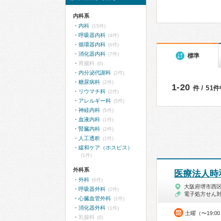
内科系
内科
(15件)
呼吸器内科
(4件)
循環器内科
(6件)
消化器内科
(7件)
標準
胃腸科
(0)
内分泌代謝科
(2件)
糖尿病科
(2件)
1-20
件 / 51
リウマチ科
(2件)
アレルギー科
(5件)
神経内科
(5件)
血液内科
(1件)
腎臓内科
(2件)
人工透析
(1件)
緩和ケア（ホスピス）
(1件)
外科系
医療法人時
外科
(6件)
大阪府堺市西
呼吸器外科
(2件)
電子処方せん
心臓血管外科
(1件)
消化器外科
(1件)
土曜（〜19:0
乳腺科
(0)