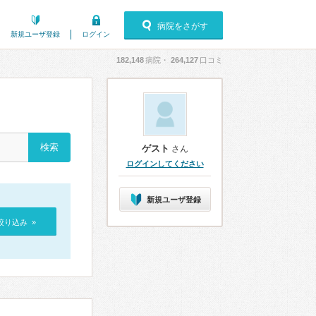
病院をさがす
新規ユーザ登録
ログイン
182,148
病院・
264,127
口コミ
ゲスト
さん
ログインしてください
新規ユーザ登録
絞り込み »