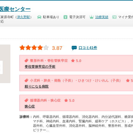
医療センター
区家原寺町（
津久野駅
）
駐車場あり
電子決済可
治療実績
マイナ受付
対応
3.87
口コミ41件
整形外科・脊柱管狭窄症
5.0
脊柱管狭窄症の手術
小児科・肺炎・発熱（子供）・ひきつけ・けいれん（子供）
5
頼りになる病院
循環器内科・狭心症
5.0
狭心症
診療科：
内科、呼吸器内科、循環器内科、消化器内科、内分泌代謝科、糖尿
マチ科、神経内科、血液内科、腎臓内科、緩和ケア（ホスピス）、
器外科、心臓血管外科、消化器外科、脳神経外科、整形外科、形成
ビリテー…