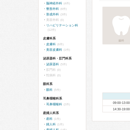
脳神経外科
(4件)
整形外科
(6件)
形成外科
(3件)
美容外科
(0)
リハビリテーション科
(12件)
皮膚科系
歯科
皮膚科
(6件)
美容皮膚科
(1件)
泌尿器科・肛門科系
泌尿器科
(5件)
肛門科
(0)
性病科
(0)
眼科系
眼科
(5件)
耳鼻咽喉科系
09:00-13:00
耳鼻咽喉科
(2件)
14:30-19:00
産婦人科系
産科
(1件)
婦人科
(1件)
産婦人科
(1件)