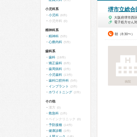
堺市立総合
小児科系
小児科
(6件)
大阪府堺市西
小児外科
(0)
電子処方せん
精神科系
朝（8:30〜）
精神科
(5件)
心療内科
(5件)
歯科系
歯科
(18件)
矯正歯科
(6件)
歯周病科
(2件)
小児歯科
(13件)
歯科口腔外科
(5件)
病院
インプラント
(2件)
ホワイトニング
(2件)
その他
漢方
(0)
救急科
(1件)
ペインクリニック
(0)
予防接種
(14件)
健康診断
(1件)
人間ドック
(1件)