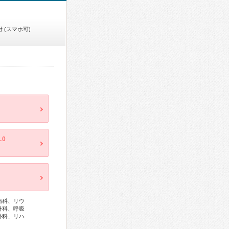
 (スマホ可)
.0
病科、リウ
外科、呼吸
外科、リハ