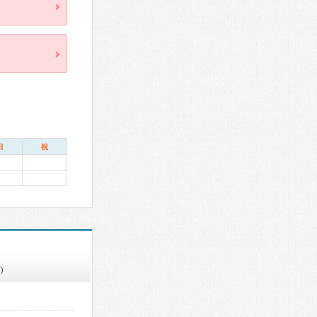
日
祝
)