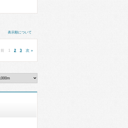
表示順について
 前
1
2
3
次 »