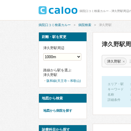
病院口コミ検索カルー - 津久野駅周辺
病院口コミ検索カルー
病院検索
津久野駅
距離・駅を変更
津久野駅
津久野駅周辺
×
津久野駅
路線から駅を選ぶ
津久野駅
阪和線(天王寺～和歌山)
エリア・駅
キーワード
名称
地図から検索
詳細条件
地図から病院を探す
診療科目から探す