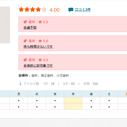
4.00
口コミ3件
歯科
5.0
虫歯予防
歯科
5.0
待ち時間少ないです
歯科
4.0
全体的に好印象です
診療科：
歯科、矯正歯科、小児歯科
アクセス数 7月：
18
| 6月：
63
| 年間：
316
月
火
水
木
金
土
●
●
●
●
●
●
●
●
●
●