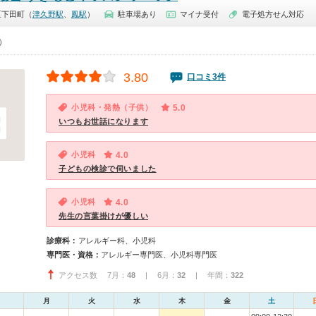
区下田町（
津久野駅
、
鳳駅
）
駐車場あり
マイナ受付
電子処方せん対応
0）
3.80
口コミ3件
小児科・発熱（子供）
5.0
いつもお世話になります
小児科
4.0
子どもの検診で伺いました
小児科
4.0
先生の言葉掛けが優しい
診療科：
アレルギー科、小児科
専門医・資格：
アレルギー専門医、小児科専門医
アクセス数 7月：
48
| 6月：
32
| 年間：
322
月
火
水
木
金
土