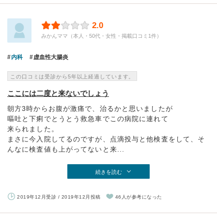
2.0
みかんママ（本人・50代・女性・掲載口コミ1件）
内科
虚血性大腸炎
この口コミは受診から5年以上経過しています。
ここには二度と来ないでしょう
朝方3時からお腹が激痛で、治るかと思いましたが
嘔吐と下痢でとうとう救急車でこの病院に連れて
来られました。
まさに今入院してるのですが、点滴投与と他検査をして、そ
んなに検査値も上がってないと来...
続きを読む
2019年12月受診 / 2019年12月投稿
46人が参考になった