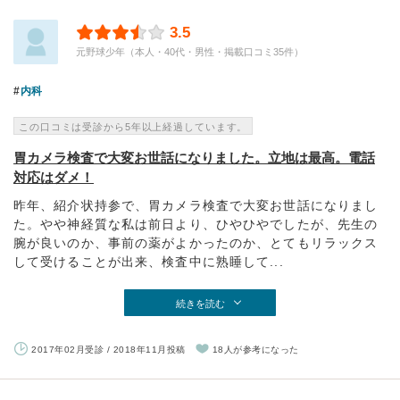
3.5
元野球少年（本人・40代・男性・掲載口コミ35件）
内科
この口コミは受診から5年以上経過しています。
胃カメラ検査で大変お世話になりました。立地は最高。電話
対応はダメ！
昨年、紹介状持参で、胃カメラ検査で大変お世話になりまし
た。やや神経質な私は前日より、ひやひやでしたが、先生の
腕が良いのか、事前の薬がよかったのか、とてもリラックス
して受けることが出来、検査中に熟睡して...
続きを読む
2017年02月受診 / 2018年11月投稿
18人が参考になった