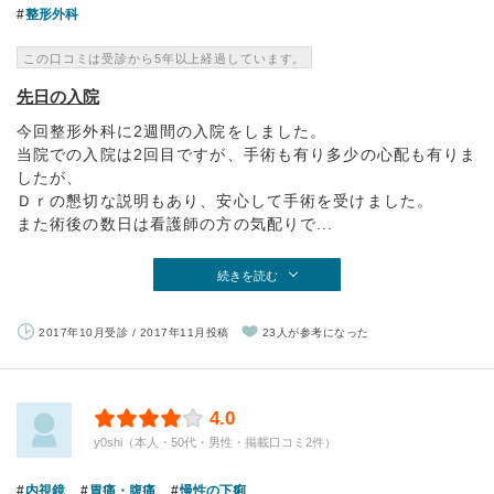
整形外科
この口コミは受診から5年以上経過しています。
先日の入院
今回整形外科に2週間の入院をしました。
当院での入院は2回目ですが、手術も有り多少の心配も有りま
したが、
Ｄｒの懇切な説明もあり、安心して手術を受けました。
また術後の数日は看護師の方の気配りで...
続きを読む
2017年10月受診 / 2017年11月投稿
23人が参考になった
4.0
y0shi（本人・50代・男性・掲載口コミ2件）
内視鏡
胃痛・腹痛
慢性の下痢