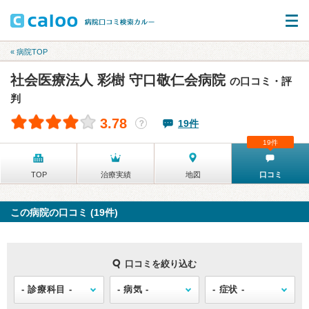
« 病院TOP
社会医療法人 彩樹 守口敬仁会病院
の口コミ・評
判
3.78
19件
？
19件
TOP
治療実績
地図
口コミ
この病院の口コミ (19件)
口コミを絞り込む