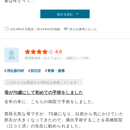
要は年とって...
続きを読む
2014年01月受診 / 2014年06月投稿
26人が参考になった
4.0
栗岡整体院（本人ではない・掲載口コミ23件）
消化器内科
胆石症
胃痛・腹痛
この口コミは受診から5年以上経過しています。
母が70歳にして初めての手術をしました
去年の冬に、こちらの病院で手術をしました。
普段元気な母ですが、70歳になり、以前から気にかけていた
胆石が大きくなってきたので、摘出手術することを高橋医院
（口コミ済）の先生に勧められました。