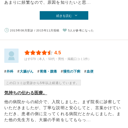
あまりに頻繁なので、原因を知りたいと思...
続きを読む
2015年08月受診 / 2015年11月投稿
5人が参考になった
4.5
はす079（本人・50代・男性・掲載口コミ1件）
外科
大腸がん
胃痛・腹痛
慢性の下痢
血便
この口コミは受診から5年以上経過しています。
気持ちの伝わる医療。
他の病院からの紹介で、入院しました。まず院長に診察して
いただきましたが、丁寧な説明と安心してと、言葉かけてい
ただき、患者の側に立ってくれる病院だとかんじました。ま
た他の先生方も、大腸の手術をしてもらっ...