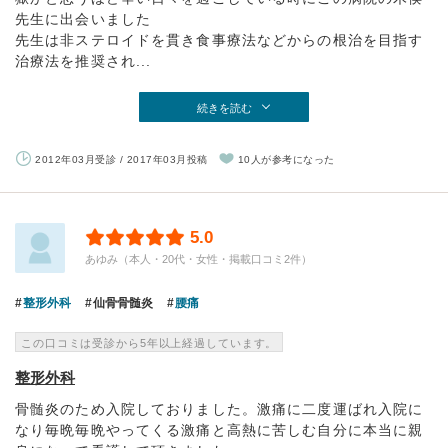
先生に出会いました
先生は非ステロイドを貫き食事療法などからの根治を目指す
治療法を推奨され...
続きを読む
2012年03月受診 / 2017年03月投稿
10人が参考になった
5.0
あゆみ（本人・20代・女性・掲載口コミ2件）
整形外科
仙骨骨髄炎
腰痛
この口コミは受診から5年以上経過しています。
整形外科
骨髄炎のため入院しておりました。激痛に二度運ばれ入院に
なり毎晩毎晩やってくる激痛と高熱に苦しむ自分に本当に親