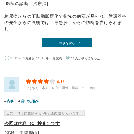
[医師の診断・治療法]
糖尿病からの下肢動脈硬化で指先の病変が見られ、循環器科
の先生からの説明では、最悪膝下からの切断を告げられま
し...
続きを読む
2013年02月受診 / 2013年03月投稿
12人が参考になった
4.0
ごうちん（本人・40代・男性・掲載口コミ18件）
内科
背中の痛み
この口コミは受診から5年以上経過しています。
今回は内科（CT検査）です
[症状・来院理由]