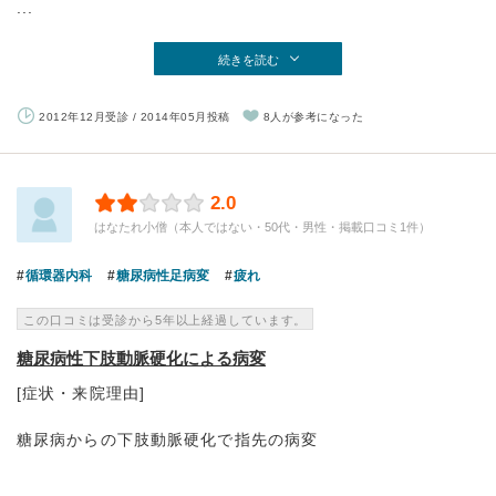
...
続きを読む
2012年12月受診 / 2014年05月投稿
8人が参考になった
2.0
はなたれ小僧（本人ではない・50代・男性・掲載口コミ1件）
循環器内科
糖尿病性足病変
疲れ
この口コミは受診から5年以上経過しています。
糖尿病性下肢動脈硬化による病変
[症状・来院理由]
糖尿病からの下肢動脈硬化で指先の病変