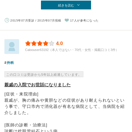
続きを読む
2015年07月受診 / 2015年07月投稿
17人が参考になった
4.0
Caloouser63192（本人ではない・70代・女性・掲載口コミ3件）
外科
この口コミは受診から5年以上経過しています。
親戚の入院でお世話になりました
[症状・来院理由]
親戚が、胸の痛みや黄胆などの症状があり耐えられないとい
う事で、守口市内で消化器が有名な病院として、当病院を紹
介しました。
[医師の診断・治療法]
診断は総胆管結石という病...