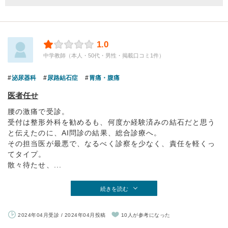
1.0
中学教師（本人・50代・男性・掲載口コミ1件）
泌尿器科
尿路結石症
胃痛・腹痛
医者任せ
腰の激痛で受診。
受付は整形外科を勧めるも、何度か経験済みの結石だと思う
と伝えたのに、AI問診の結果、総合診療へ。
その担当医が最悪で、なるべく診察を少なく、責任を軽くっ
てタイプ。
散々待たせ、...
続きを読む
2024年04月受診 / 2024年04月投稿
10人が参考になった