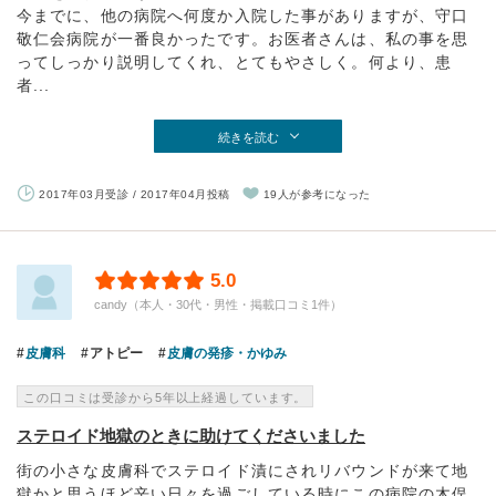
今までに、他の病院へ何度か入院した事がありますが、守口
敬仁会病院が一番良かったです。お医者さんは、私の事を思
ってしっかり説明してくれ、とてもやさしく。何より、患
者...
続きを読む
2017年03月受診 / 2017年04月投稿
19人が参考になった
5.0
candy（本人・30代・男性・掲載口コミ1件）
皮膚科
アトピー
皮膚の発疹・かゆみ
この口コミは受診から5年以上経過しています。
ステロイド地獄のときに助けてくださいました
街の小さな皮膚科でステロイド漬にされリバウンドが来て地
獄かと思うほど辛い日々を過ごしている時にこの病院の木俣