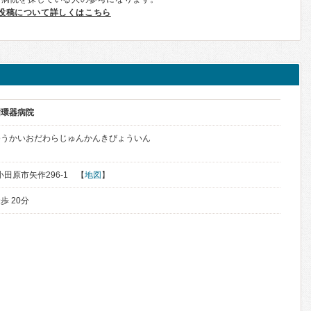
投稿について詳しくはこちら
循環器病院
ゆうかいおだわらじゅんかんきびょういん
県小田原市矢作296-1 【
地図
】
歩 20分