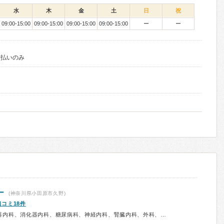
水
木
金
土
日
祝
09:00-15:00
09:00-15:00
09:00-15:00
09:00-15:00
ー
ー
括払いのみ
ー
(神奈川県小田原市久野)
口コミ18件
診療科：内科、呼吸器内科、循環器内科、消化器内科、糖尿病科、神経内科、腎臓内科、外科、呼吸器外科、心臓血管外科、脳神経外科、整形外科、形成外科、リハビリテーション科、皮膚科、泌尿器科、眼科、耳鼻咽喉科、産婦人科、小児科、精神科、放射線科、予防接種