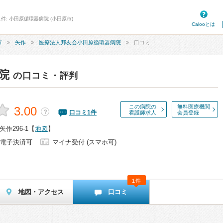
件: 小田原循環器病院 (小田原市)
Calooとは
市
矢作
医療法人邦友会小田原循環器病院
口コミ
院
の口コミ・評判
この病院の
無料医療機関
3.00
？
口コミ
1
件
看護師求人
会員登録
作296-1
【
地図
】
電子決済可
マイナ受付 (スマホ可)
1件
地図・アクセス
口コミ