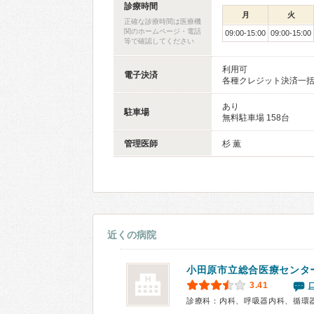
診療時間
月
火
正確な診療時間は医療機
関のホームページ・電話
09:00-15:00
09:00-15:00
等で確認してください
利用可
電子決済
各種クレジット決済一
あり
駐車場
無料駐車場 158台
管理医師
杉 薫
近くの病院
小田原市立総合医療センタ
3.41