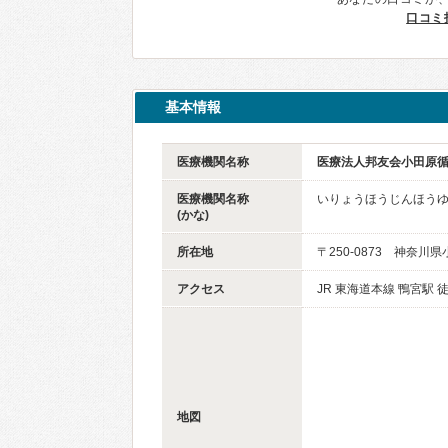
口コミ
基本情報
医療機関名称
医療法人邦友会小田原
医療機関名称
いりょうほうじんほう
(かな)
所在地
〒250-0873 神奈川
アクセス
JR 東海道本線 鴨宮駅 徒
地図