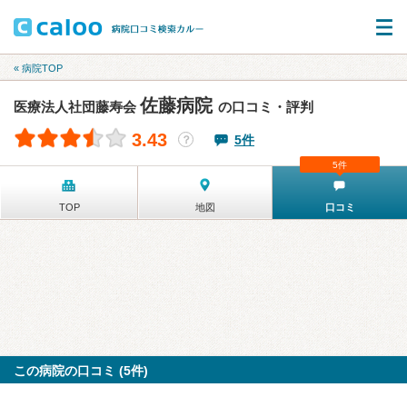
« 病院TOP
佐藤病院
医療法人社団藤寿会
の口コミ・評判
3.43
5件
？
5件
TOP
地図
口コミ
この病院の口コミ (5件)