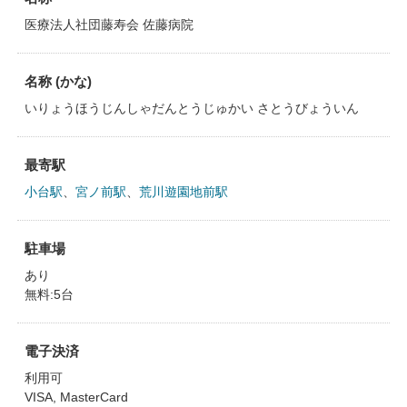
医療法人社団藤寿会 佐藤病院
名称 (かな)
いりょうほうじんしゃだんとうじゅかい さとうびょういん
最寄駅
小台駅
、
宮ノ前駅
、
荒川遊園地前駅
駐車場
あり
無料:5台
電子決済
利用可
VISA, MasterCard