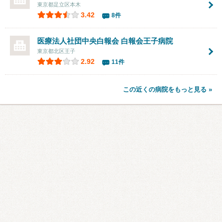
東京都足立区本木
3.42
8件
医療法人社団中央白報会 白報会王子病院
東京都北区王子
2.92
11件
この近くの病院をもっと見る »