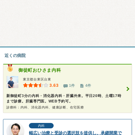
近くの病院
御徒町おひさま内科
東京都台東区台東
3.63
1件
4件
新御徒町3分の内科・消化器内科・肝臓外来。平日20時、土曜17時
まで診療。肝臓専門医。WEB予約可。
診療科：内科、消化器内科、健康診断、在宅医療
内科
幅広い治療と受診の選択肢を提供し、承継開業で