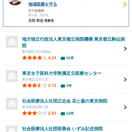
地域医療を守る
日下診療所
東京都・荒川区
石田 和也
理事長
地方独立行政法人東京都立病院機構 東京都立駒込病
院
東京都文京区本駒込
4.24
32件
東京女子医科大学附属足立医療センター
東京都足立区江北
3.73
3件
社会医療法人社団正志会 花と森の東京病院
東京都北区西ケ原
2.83
10件
社会医療法人社団医善会
いずみ記念病院