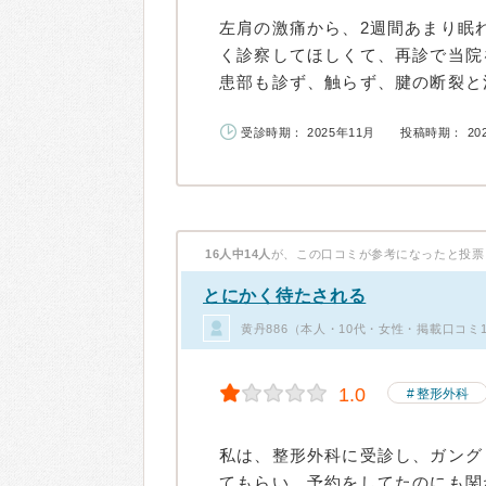
左肩の激痛から、2週間あまり眠
く診察してほしくて、再診で当院
患部も診ず、触らず、腱の断裂と決め
受診時期： 2025年11月
投稿時期： 20
16人中14人
が、この口コミが参考になったと投票
とにかく待たされる
黄丹886（本人・10代・女性・掲載口コミ
1.0
整形外科
私は、整形外科に受診し、ガング
てもらい、予約をしてたのにも関