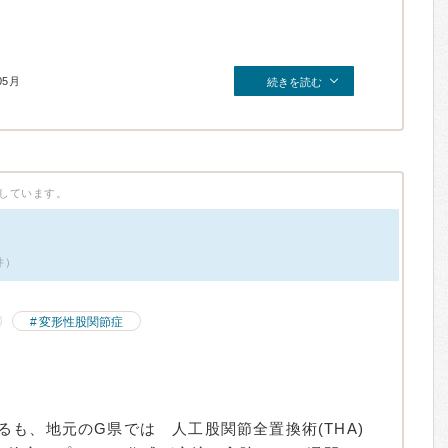
05月
続きを読む
しています。
件）
変形性股関節症
も、地元のG県では 人工股関節全置換術(THA)