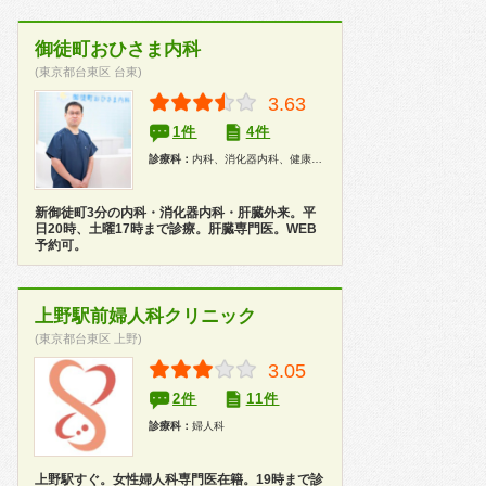
御徒町おひさま内科
(東京都台東区 台東)
3.63
1件
4件
診療科：
内科、消化器内科、健康診断、在宅医療
新御徒町3分の内科・消化器内科・肝臓外来。平
日20時、土曜17時まで診療。肝臓専門医。WEB
予約可。
上野駅前婦人科クリニック
(東京都台東区 上野)
3.05
2件
11件
診療科：
婦人科
上野駅すぐ。女性婦人科専門医在籍。19時まで診