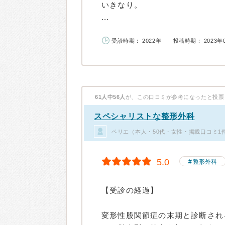
いきなり。
...
受診時期： 2022年
投稿時期： 2023年
61人中56人
が、この口コミが参考になったと投票
スペシャリストな整形外科
ペリエ（本人・50代・女性・掲載口コミ1
5.0
整形外科
【受診の経過】
変形性股関節症の末期と診断される