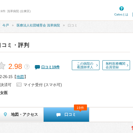
件: 浅草病院 (台東区)
Calooとは
今戸
医療法人社団哺育会 浅草病院
口コミ
口コミ・評判
この病院の
無料医療機関
2.98
？
口コミ
19
件
看護師求人
会員登録
26-15
【
地図
】
決済可
マイナ受付 (スマホ可)
女医
19件
地図・アクセス
口コミ