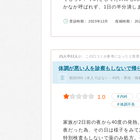
かなか呼ばれず、1日の半分潰しま
受診時期： 2023年12月
投稿時期： 20
25人中22人
が、この口コミが参考になったと投票
体調が悪い人を診察もしないで帰
朝顔386（本人ではない・40代・男性・掲
1.0
内科
体調不良
家族が2日前の夜から40度の発
夜だった為、その日は様子をみて
特別検査もしないで薬のみ処方。