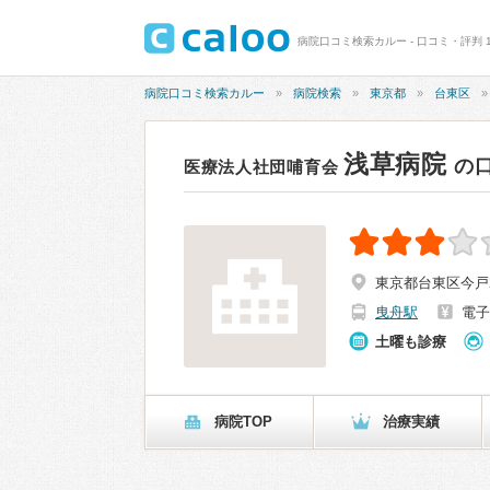
病院口コミ検索カルー - 口コミ・評判 19
病院口コミ検索カルー
病院検索
東京都
台東区
浅草病院
の
医療法人社団哺育会
東京都台東区今戸2-
曳舟駅
電子
土曜も診療
病院TOP
治療実績