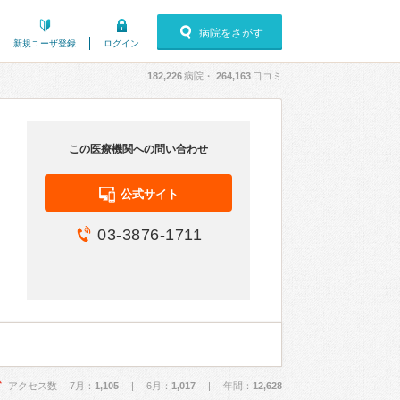
病院をさがす
新規ユーザ登録
ログイン
182,226
病院・
264,163
口コミ
この医療機関への問い合わせ
公式サイト
03-3876-1711
アクセス数 7月：
1,105
| 6月：
1,017
| 年間：
12,628