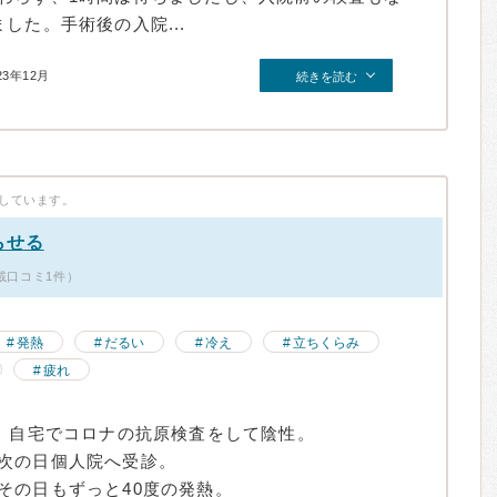
した。手術後の入院...
23年12月
続きを読む
しています。
らせる
載口コミ1件）
発熱
だるい
冷え
立ちくらみ
疲れ
熱。自宅でコロナの抗原検査をして陰性。
次の日個人院へ受診。
その日もずっと40度の発熱。