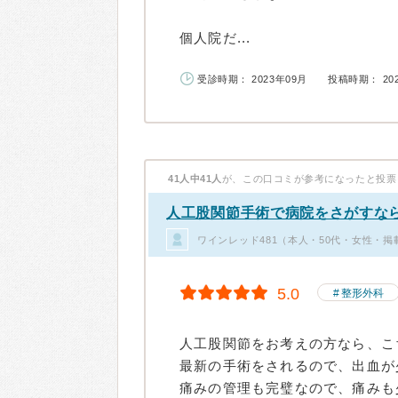
個人院だ...
受診時期： 2023年09月
投稿時期： 20
41人中41人
が、この口コミが参考になったと投票
人工股関節手術で病院をさがすな
ワインレッド481（本人・50代・女性・掲
5.0
整形外科
人工股関節をお考えの方なら、こ
最新の手術をされるので、出血が
痛みの管理も完璧なので、痛みも