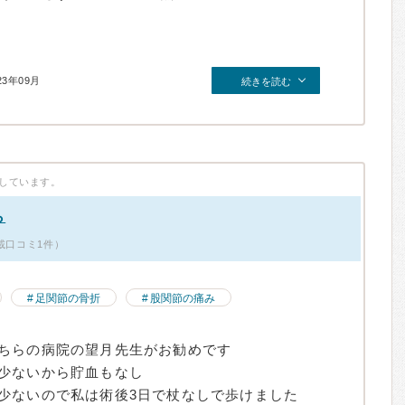
23年09月
続きを読む
しています。
ら
載口コミ1件）
足関節の骨折
股関節の痛み
ちらの病院の望月先生がお勧めです
少ないから貯血もなし
少ないので私は術後3日で杖なしで歩けました