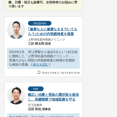
療。日曜・祝日も診療可。女性特有のお悩みに寄
り添います
消化器内科
｢健康な人に健康なままでいても
らう｣ための内視鏡検査を提案
上野消化器内視鏡クリニック
三好 耕太郎
院長
2024年2月、JR上野駅から徒歩2分という好立地
に開院した「上野消化器内視鏡クリニック」。
苦痛の少ない同院の内視鏡検査の特徴や定期的
な検診の意義…(
続きを読む
)
内科
幅広い治療と受診の選択肢を提供
し、承継開業で地域医療を守る
日下診療所
石田 和也
理事長