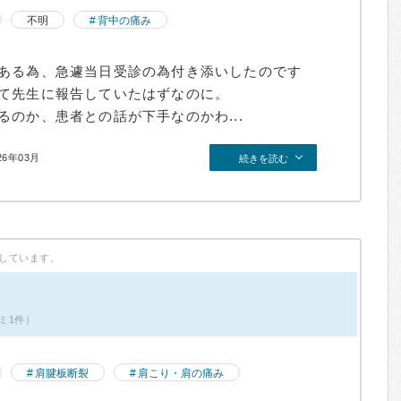
不明
背中の痛み
ある為、急遽当日受診の為付き添いしたのです
て先生に報告していたはずなのに。
のか、患者との話が下手なのかわ...
26年03月
続きを読む
しています。
ミ1件）
肩腱板断裂
肩こり・肩の痛み