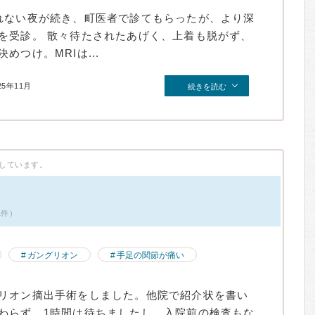
れない夜が続き、町医者で診てもらったが、より深
を受診。 散々待たされたあげく、上着も脱がず、
つけ。MRIは...
25年11月
続きを読む
しています。
1件）
ガングリオン
手足の関節が痛い
リオン摘出手術をしました。他院で紹介状を書い
わらず、1時間は待ちましたし、入院前の検査もな