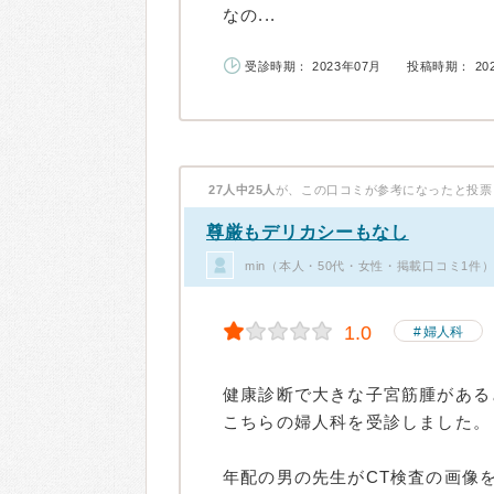
なの...
受診時期： 2023年07月
投稿時期： 20
27人中25人
が、この口コミが参考になったと投票
尊厳もデリカシーもなし
min（本人・50代・女性・掲載口コミ1件
1.0
婦人科
健康診断で大きな子宮筋腫がある
こちらの婦人科を受診しました。
年配の男の先生がCT検査の画像