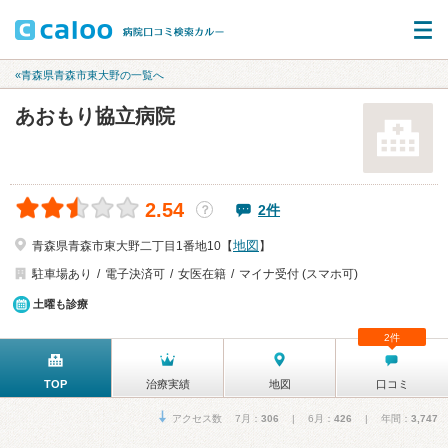
«青森県青森市東大野の一覧へ
あおもり協立病院
2.54
2件
？
地図
青森県青森市東大野二丁目1番地10【
】
駐車場あり
電子決済可
女医在籍
マイナ受付 (スマホ可)
土曜も診療
2件
TOP
治療実績
地図
口コミ
アクセス数 7月：
306
| 6月：
426
| 年間：
3,747