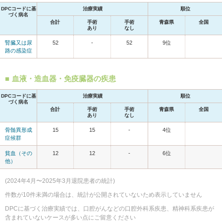
DPCコードに基
治療実績
順位
づく病名
合計
手術
手術
青森県
全国
あり
なし
腎臓又は尿
52
-
52
9位
路の感染症
血液・造血器・免疫臓器の疾患
DPCコードに基
治療実績
順位
づく病名
合計
手術
手術
青森県
全国
あり
なし
骨髄異形成
15
15
-
4位
症候群
貧血（その
12
12
-
6位
他）
(2024年4月〜2025年3月退院患者の統計)
件数が10件未満の場合は、統計が公開されていないため表示していません
DPCに基づく治療実績では、口腔がんなどの口腔外科系疾患、精神科系疾患が
含まれていないケースが多い点にご留意ください