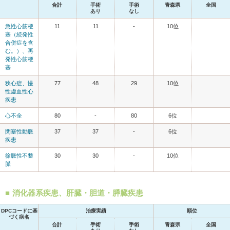
合計
手術
手術
青森県
全国
あり
なし
急性心筋梗
11
11
-
10位
塞（続発性
合併症を含
む。）、再
発性心筋梗
塞
狭心症、慢
77
48
29
10位
性虚血性心
疾患
心不全
80
-
80
6位
閉塞性動脈
37
37
-
6位
疾患
徐脈性不整
30
30
-
10位
脈
消化器系疾患、肝臓・胆道・膵臓疾患
DPCコードに基
治療実績
順位
づく病名
合計
手術
手術
青森県
全国