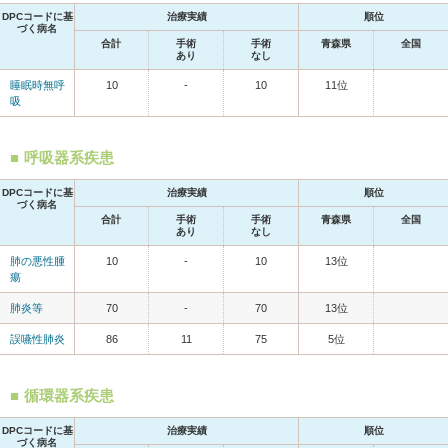
DPCコードに基
治療実績
順位
づく病名
合計
手術
手術
青森県
全国
あり
なし
睡眠時無呼
10
-
10
11位
吸
呼吸器系疾患
DPCコードに基
治療実績
順位
づく病名
合計
手術
手術
青森県
全国
あり
なし
肺の悪性腫
10
-
10
13位
瘍
肺炎等
70
-
70
13位
誤嚥性肺炎
86
11
75
5位
循環器系疾患
DPCコードに基
治療実績
順位
づく病名