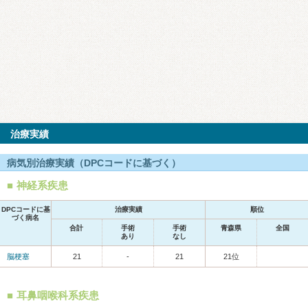
治療実績
病気別治療実績（DPCコードに基づく）
神経系疾患
DPCコードに基
治療実績
順位
づく病名
合計
手術
手術
青森県
全国
あり
なし
脳梗塞
21
-
21
21位
耳鼻咽喉科系疾患