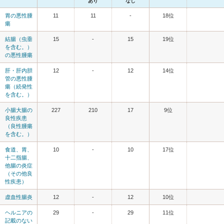
あり
なし
胃の悪性腫
11
11
-
18位
瘍
結腸（虫垂
15
-
15
19位
を含む。）
の悪性腫瘍
肝・肝内胆
12
-
12
14位
管の悪性腫
瘍（続発性
を含む。）
小腸大腸の
227
210
17
9位
良性疾患
（良性腫瘍
を含む。）
食道、胃、
10
-
10
17位
十二指腸、
他腸の炎症
（その他良
性疾患）
虚血性腸炎
12
-
12
10位
ヘルニアの
29
-
29
11位
記載のない