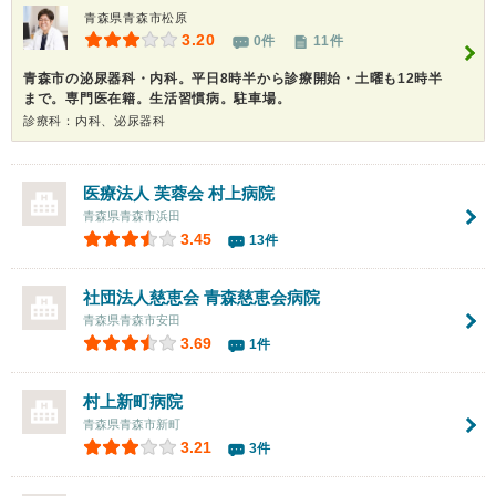
青森県青森市松原
3.20
0件
11件
青森市の泌尿器科・内科。平日8時半から診療開始・土曜も12時半
まで。専門医在籍。生活習慣病。駐車場。
診療科：内科、泌尿器科
医療法人 芙蓉会
村上病院
青森県青森市浜田
3.45
13件
社団法人慈恵会 青森慈恵会病院
青森県青森市安田
3.69
1件
村上新町病院
青森県青森市新町
3.21
3件