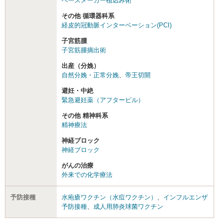
ペースメーカー植込み術
その他 循環器科系
経皮的冠動脈インターベーション(PCI)
子宮筋腫
子宮筋腫摘出術
出産（分娩）
自然分娩・正常分娩
、
帝王切開
避妊・中絶
緊急避妊薬（アフターピル）
その他 精神科系
精神療法
神経ブロック
神経ブロック
がんの治療
外来での化学療法
予防接種
水疱瘡ワクチン（水痘ワクチン）
、
インフルエンザ
予防接種
、
成人用肺炎球菌ワクチン