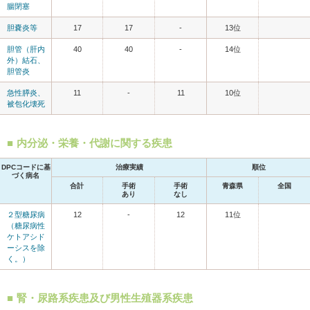
腸閉塞
胆嚢炎等
17
17
-
13位
胆管（肝内
40
40
-
14位
外）結石、
胆管炎
急性膵炎、
11
-
11
10位
被包化壊死
内分泌・栄養・代謝に関する疾患
DPCコードに基
治療実績
順位
づく病名
合計
手術
手術
青森県
全国
あり
なし
２型糖尿病
12
-
12
11位
（糖尿病性
ケトアシド
ーシスを除
く。）
腎・尿路系疾患及び男性生殖器系疾患