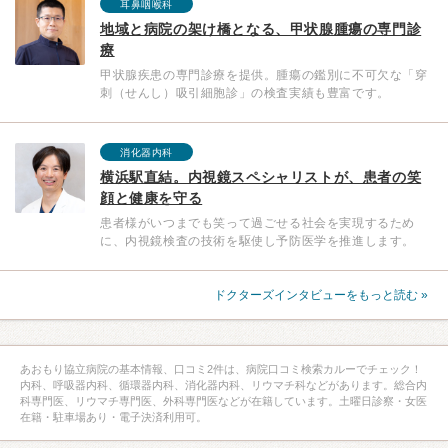
耳鼻咽喉科
地域と病院の架け橋となる、甲状腺腫瘍の専門診
療
甲状腺疾患の専門診療を提供。腫瘍の鑑別に不可欠な「穿
刺（せんし）吸引細胞診」の検査実績も豊富です。
消化器内科
横浜駅直結。内視鏡スペシャリストが、患者の笑
顔と健康を守る
患者様がいつまでも笑って過ごせる社会を実現するため
に、内視鏡検査の技術を駆使し予防医学を推進します。
ドクターズインタビューをもっと読む »
あおもり協立病院の基本情報、口コミ2件は、病院口コミ検索カルーでチェック！
内科、呼吸器内科、循環器内科、消化器内科、リウマチ科などがあります。総合内
科専門医、リウマチ専門医、外科専門医などが在籍しています。土曜日診察・女医
在籍・駐車場あり・電子決済利用可。