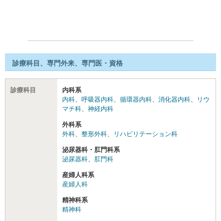
診療科目、専門外来、専門医・資格
診療科目
内科系
内科
、
呼吸器内科
、
循環器内科
、
消化器内科
、
リウ
マチ科
、
神経内科
外科系
外科
、
整形外科
、
リハビリテーション科
泌尿器科・肛門科系
泌尿器科
、
肛門科
産婦人科系
産婦人科
精神科系
精神科