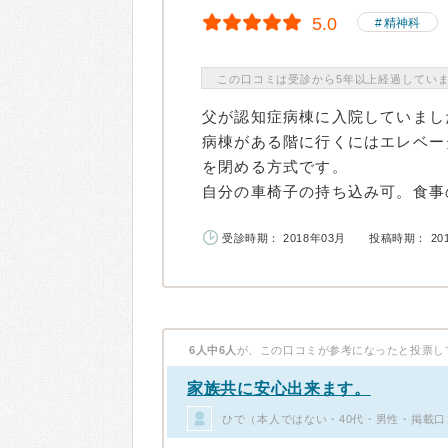
5.0
精神科
この口コミは受診から5年以上経過してい
父が認知症病棟に入院していまし
病棟がある階に行くにはエレベー
を閉める方式です。
自分の車椅子の持ち込み可。食事の
受診時期： 2018年03月
投稿時期： 20
6人中6人
が、この口コミが参考になったと投票し
家族共に安心出来ます。
ひで（本人ではない・40代・男性・掲載口