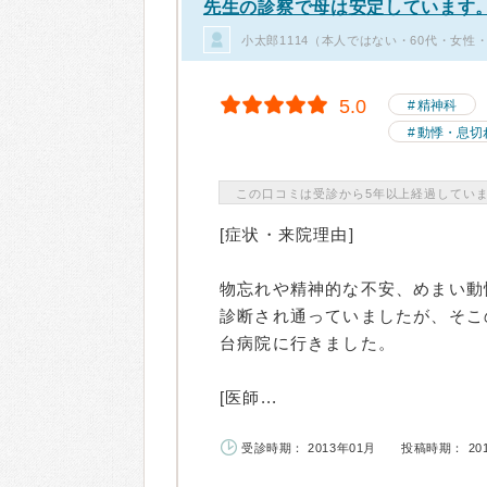
先生の診察で母は安定しています
小太郎1114（本人ではない・60代・女性
5.0
精神科
動悸・息切
この口コミは受診から5年以上経過してい
[症状・来院理由]
物忘れや精神的な不安、めまい動
診断され通っていましたが、そこ
台病院に行きました。
[医師...
受診時期： 2013年01月
投稿時期： 20