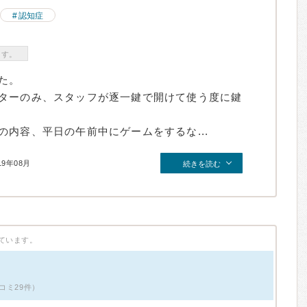
認知症
ます。
た。
ターのみ、スタッフが逐一鍵で開けて使う度に鍵
内容、平日の午前中にゲームをするな...
19年08月
続きを読む
ています。
コミ29件）