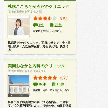
札幌こころとからだのクリニック
(北海道札幌市北区 北七条西)
3.51
1件
29件
診療科：
精神科、心療内科
札幌駅1分のクリニック。平日19時まで、土・日
曜も診療。女性医師在籍。完全予約制。美容点
滴。
美園おなかと内科のクリニック
(北海道札幌市豊平区 美園九条)
4.77
16件
15件
診療科：
内科、消化器内科、内視鏡、健康診断
札幌市豊平区美園の内科・消化器内科 土曜診
療。消化器専門医による内視鏡検査。AI技術搭載