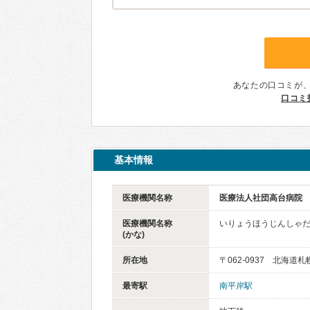
あなたの口コミが
口コミ
基本情報
医療機関名称
医療法人社団高台病院
医療機関名称
いりょうほうじんしゃ
(かな)
所在地
〒062-0937 北海道
最寄駅
南平岸駅