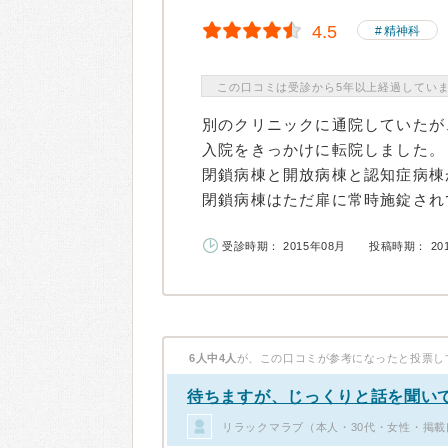
4.5
精神科
この口コミは受診から5年以上経過してい
別のクリニックに通院していたが
入院をきっかけに転院しました。
閉鎖病棟と開放病棟と認知症病棟
閉鎖病棟はただ扉に常時施錠されて
受診時期： 2015年08月
投稿時期： 20
6人中4人
が、この口コミが参考になったと投票し
待ちますが、じっくりと話を聞い
リラックマラブ（本人・30代・女性・掲載