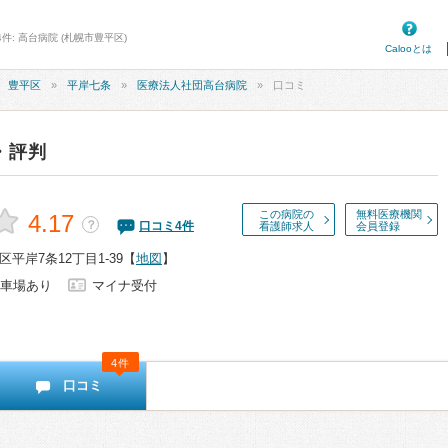
件: 高台病院 (札幌市豊平区)
Calooとは
豊平区
平岸七条
医療法人社団高台病院
口コミ
・評判
この病院の
無料医療機関
4.17
？
口コミ
4
件
看護師求人
会員登録
平岸7条12丁目1-39
【
地図
】
車場あり
マイナ受付
4件
口コミ