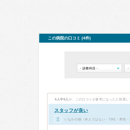
この病院の口コミ (4件)
6人中6人
が、この口コミが参考になったと投票し
スタッフが良い
いなかの猫（本人ではない・70代・男性・