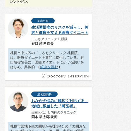
レントゲン。
美容外科
生活習慣病のリスクを減らし、美
容と健康を支える医療ダイエット
ころもクリニック 札幌院
谷口 靖弥
院長
札幌市中央区の「ころもクリニック 札幌院」
は、医療ダイエットを専門に提供している。谷
口靖弥院長に、医療ダイエットにかける想いを
はじめ、具体的…(
続きを読む
)
消化器内科
おなかの悩みに幅広く対応する、
地域に根差した「町医者」
美園おなかと内科のクリニック
岡本 耕太郎
院長
札幌市営地下鉄美園駅から徒歩4分の「美園おな