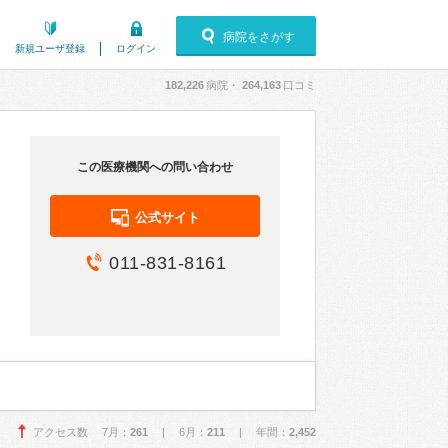
病院をさがす
新規ユーザ登録
ログイン
182,226
病院・
264,163
口コミ
この医療機関への問い合わせ
公式サイト
011-831-8161
アクセス数 7月：
261
| 6月：
211
| 年間：
2,452