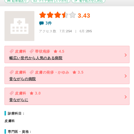
駐車場あり
マイナ受付
(スマホ可)
電子処方せん対応
3.43
3件
アクセス数 7月:
254
| 6月:
295
皮膚科
帯状疱疹
4.5
幅広い世代から人気のある病院
皮膚科
皮膚の発疹・かゆみ
3.5
昔ながらの病院
皮膚科
3.0
昔ながらに
診療科目：
皮膚科
専門医・資格：