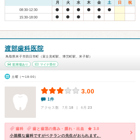
月
火
水
木
金
土
日
祝
08:30-12:30
15:30-18:00
渡部歯科医院
鳥取県米子市四日市町（富士見町駅、博労町駅、米子駅）
駐車場あり
マイナ受付
土曜（〜18:00）
3.00
1件
アクセス数 7月:
18
| 6月:
23
歯科
歯と歯茎の痛み・腫れ・出血
3.0
小規模な歯科ですがベテランの先生がおられます。