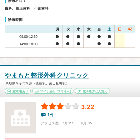
診療科目：
歯科、矯正歯科、小児歯科
診療時間
月
火
水
木
金
土
日
祝
09:00-12:30
14:00-18:00
やまもと整形外科クリニック
鳥取県米子市米原（後藤駅、富士見町駅）
駐車場あり
マイナ受付
(スマホ可)
電子処方せん対応
3.22
1件
アクセス数 7月:
27
| 6月:
35