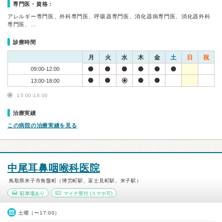
専門医・資格：
アレルギー専門医、外科専門医、呼吸器専門医、消化器病専門医、消化器外科
専門医、…
診療時間
月
火
水
木
金
土
日
祝
09:00-12:00
13:00-18:00
15:00-18:00
治療実績
この病院の治療実績を見る
中尾耳鼻咽喉科医院
鳥取県米子市角盤町（博労町駅、富士見町駅、米子駅）
駐車場あり
マイナ受付
(スマホ可)
土曜（〜17:00）