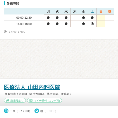
診療時間
月
火
水
木
金
土
日
祝
09:00-12:30
14:00-18:00
14:00-17:00
医療法人 山田内科医院
鳥取県米子市錦町（富士見町駅、博労町駅、後藤駅）
駐車場あり
マイナ受付
(スマホ可)
土曜（〜12:30）
朝（8:30〜）