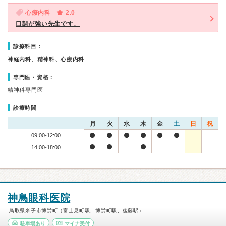
心療内科
2.0
口調が強い先生です。
診療科目：
神経内科、精神科、心療内科
専門医・資格：
精神科専門医
診療時間
月
火
水
木
金
土
日
祝
09:00-12:00
14:00-18:00
神鳥眼科医院
鳥取県米子市博労町（富士見町駅、博労町駅、後藤駅）
駐車場あり
マイナ受付