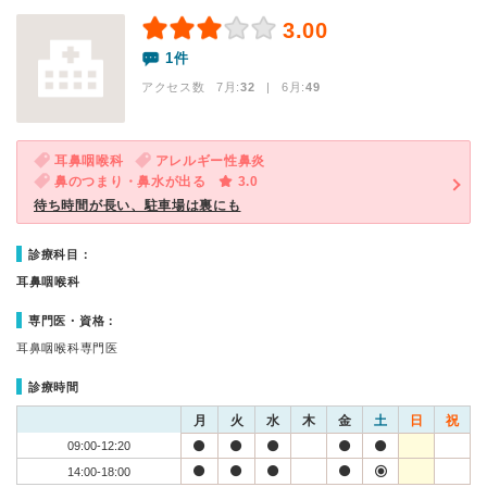
3.00
1件
アクセス数 7月:
32
| 6月:
49
耳鼻咽喉科
アレルギー性鼻炎
鼻のつまり・鼻水が出る
3.0
待ち時間が長い、駐車場は裏にも
診療科目：
耳鼻咽喉科
専門医・資格：
耳鼻咽喉科専門医
診療時間
月
火
水
木
金
土
日
祝
09:00-12:20
14:00-18:00