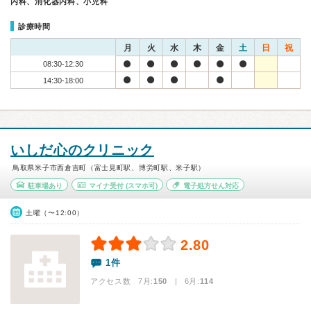
内科、消化器内科、小児科
診療時間
月
火
水
木
金
土
日
祝
08:30-12:30
14:30-18:00
いしだ心のクリニック
鳥取県米子市西倉吉町（富士見町駅、博労町駅、米子駅）
駐車場あり
マイナ受付
(スマホ可)
電子処方せん対応
土曜（〜12:00）
2.80
1件
アクセス数 7月:
150
| 6月:
114