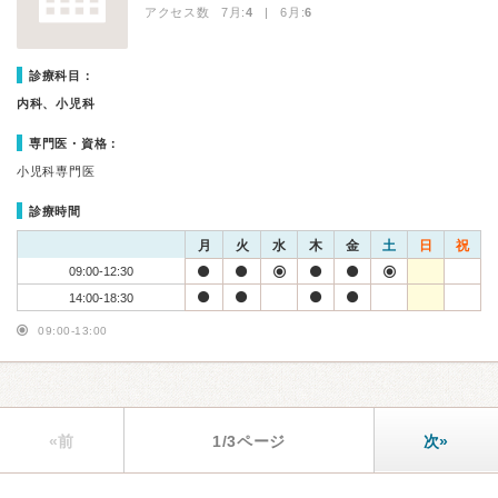
アクセス数 7月:
4
| 6月:
6
診療科目：
内科、小児科
専門医・資格：
小児科専門医
診療時間
月
火
水
木
金
土
日
祝
09:00-12:30
14:00-18:30
09:00-13:00
«前
1/3ページ
次»