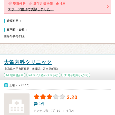
整形外科
膝半月板損傷
4.0
スポーツ整形で受診しました。
診療科目：
専門医・資格：
整形外科専門医
大賀内科クリニック
鳥取県米子市西福原（後藤駅、富士見町駅）
駐車場あり
マイナ受付
(スマホ可)
電子処方せん対応
土曜（〜12:00）
3.20
1件
アクセス数 7月:
10
| 6月:
4