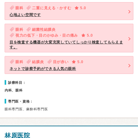
眼科
二重に見える・かすむ
5.0
心地よい空間です
眼科
細菌性結膜炎
視力の低下・目のかゆみ・目の痛み
5.0
目を検査する機器が大変充実していてしっかり検査してもらえま
す。
眼科
結膜炎
目が赤い
5.0
ネットで診察予約ができる人気の眼科
診療科目：
内科、眼科
専門医・資格：
眼科専門医、麻酔科専門医
林原医院