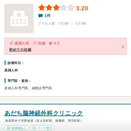
3.20
1件
アクセス数 7月:
49
| 6月:
66
産婦人科
妊娠
4.0
初めての妊娠
診療科目：
産婦人科
専門医・資格：
産婦人科専門医、細胞診専門医
あだち脳神経外科クリニック
鳥取県米子市西福原（富士見町駅、後藤駅、博労町駅）
駐車場あり
マイナ受付