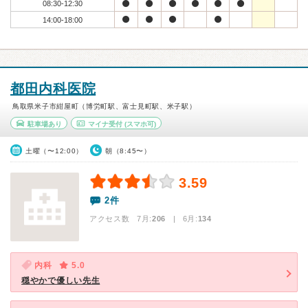
08:30-12:30
14:00-18:00
都田内科医院
鳥取県米子市紺屋町（博労町駅、富士見町駅、米子駅）
駐車場あり
マイナ受付
(スマホ可)
土曜（〜12:00）
朝（8:45〜）
3.59
2件
アクセス数 7月:
206
| 6月:
134
内科
5.0
穏やかで優しい先生