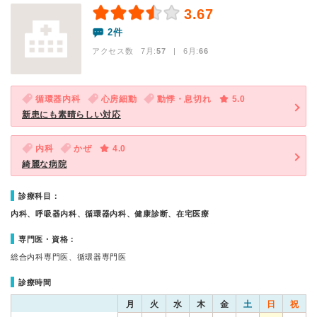
3.67
2件
アクセス数 7月:
57
| 6月:
66
循環器内科
心房細動
動悸・息切れ
5.0
新患にも素晴らしい対応
内科
かぜ
4.0
綺麗な病院
診療科目：
内科、呼吸器内科、循環器内科、健康診断、在宅医療
専門医・資格：
総合内科専門医、循環器専門医
診療時間
月
火
水
木
金
土
日
祝