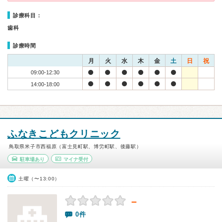
診療科目：
歯科
診療時間
月
火
水
木
金
土
日
祝
09:00-12:30
14:00-18:00
ふなきこどもクリニック
鳥取県米子市西福原（富士見町駅、博労町駅、後藤駅）
駐車場あり
マイナ受付
土曜（〜13:00）
－
0件