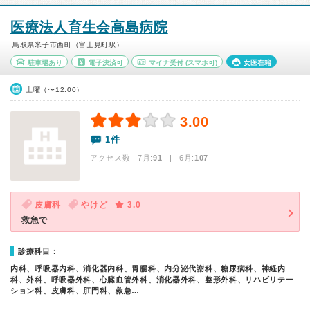
医療法人育生会高島病院
鳥取県米子市西町（富士見町駅）
駐車場あり
電子決済可
マイナ受付
(スマホ可)
女医在籍
土曜（〜12:00）
3.00
1件
アクセス数 7月:
91
| 6月:
107
皮膚科
やけど
3.0
救急で
診療科目：
内科、呼吸器内科、消化器内科、胃腸科、内分泌代謝科、糖尿病科、神経内
科、外科、呼吸器外科、心臓血管外科、消化器外科、整形外科、リハビリテー
ション科、皮膚科、肛門科、救急…