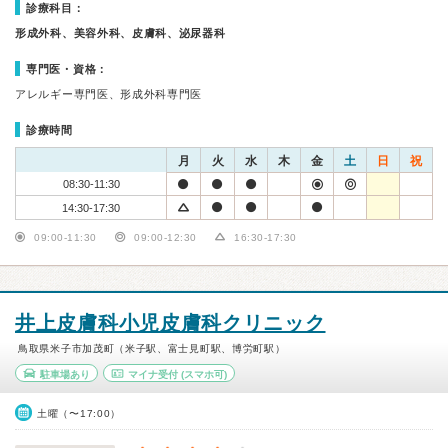
診療科目：
形成外科、美容外科、皮膚科、泌尿器科
専門医・資格：
アレルギー専門医、形成外科専門医
診療時間
月
火
水
木
金
土
日
祝
08:30-11:30
14:30-17:30
09:00-11:30
09:00-12:30
16:30-17:30
井上皮膚科小児皮膚科クリニック
鳥取県米子市加茂町（米子駅、富士見町駅、博労町駅）
駐車場あり
マイナ受付
(スマホ可)
土曜（〜17:00）