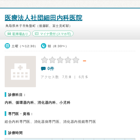
医療法人社団細田内科医院
鳥取県米子市角盤町（後藤駅、富士見町駅）
駐車場あり
マイナ受付
(スマホ可)
土曜（〜12:30）
朝（8:30〜）
－
0件
アクセス数 7月:
8
| 6月:
5
診療科目：
内科、循環器内科、消化器内科、小児科
専門医・資格：
総合内科専門医、消化器病専門医、消化器内視鏡専門医
診療時間