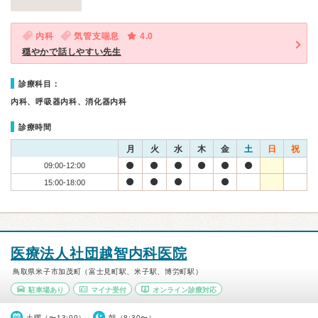
内科
気管支喘息
4.0
穏やかで話しやすい先生
診療科目：
内科、呼吸器内科、消化器内科
診療時間
月
火
水
木
金
土
日
祝
09:00-12:00
15:00-18:00
医療法人社団越智内科医院
鳥取県米子市加茂町（富士見町駅、米子駅、博労町駅）
駐車場あり
マイナ受付
オンライン診療対応
土曜（〜13:00）
朝（8:30〜）