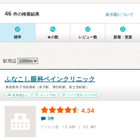
46
件の検索結果
表示順について
標準
★の数
レビュー数
新着・更新
駅周辺
ふなこし眼科ペインクリニック
鳥取県米子市紺屋町（米子駅、博労町駅、富士見町駅）
駐車場あり
ネット予約
マイナ受付
(スマホ可)
4.34
3件
アクセス数 7月:
329
| 6月:
387