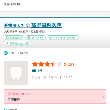
皮膚科専門医
高野歯科医院
医療法人社団
鳥取県米子市東福原（富士見町駅）
駐車場あり
電子決済可
マイナ受付
(スマホ可)
電子処方せん対応
土曜（〜18:00）
3.40
1件
アクセス数 7月:
24
| 6月:
18
歯科
5.0
予防歯科