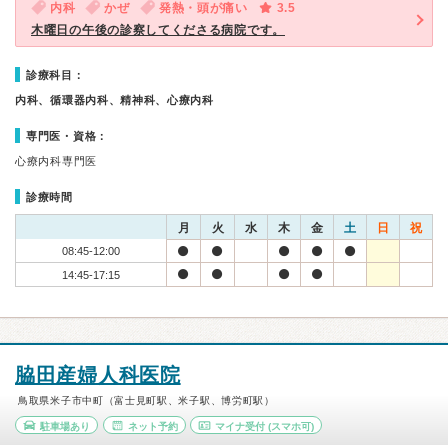
内科
かぜ
発熱・頭が痛い
3.5
木曜日の午後の診察してくださる病院です。
診療科目：
内科、循環器内科、精神科、心療内科
専門医・資格：
心療内科専門医
診療時間
月
火
水
木
金
土
日
祝
08:45-12:00
14:45-17:15
脇田産婦人科医院
鳥取県米子市中町（富士見町駅、米子駅、博労町駅）
駐車場あり
ネット予約
マイナ受付
(スマホ可)