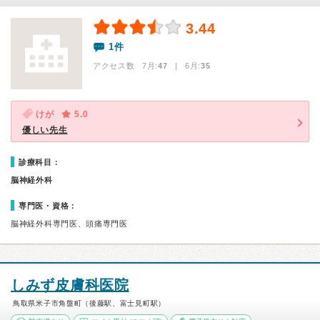
3.44
1件
アクセス数 7月:
47
| 6月:
35
けが
5.0
優しい先生
診療科目：
脳神経外科
専門医・資格：
脳神経外科専門医、頭痛専門医
しみず皮膚科医院
鳥取県米子市角盤町（後藤駅、富士見町駅）