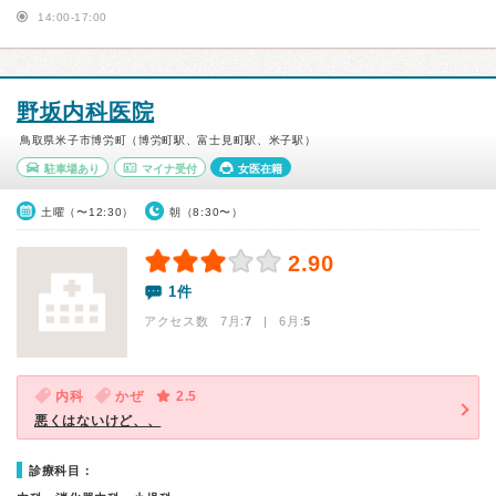
14:00-17:00
野坂内科医院
鳥取県米子市博労町（博労町駅、富士見町駅、米子駅）
駐車場あり
マイナ受付
女医在籍
土曜（〜12:30）
朝（8:30〜）
2.90
1件
アクセス数 7月:
7
| 6月:
5
内科
かぜ
2.5
悪くはないけど、、
診療科目：