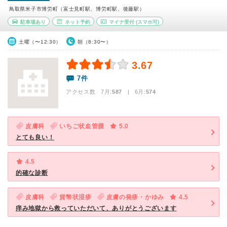
鳥取県米子市博労町（富士見町駅、博労町駅、後藤駅）
駐車場あり
ネット予約
マイナ受付
(スマホ可)
土曜（〜12:30）
朝（8:30〜）
3.67
7件
アクセス数 7月:
587
| 6月:
574
皮膚科
いちご状血管腫
5.0
とても良い！
4.5
的確な診断
皮膚科
貨幣状湿疹
皮膚の発疹・かゆみ
4.5
痒み地獄から救っていただいて、ありがとうございます