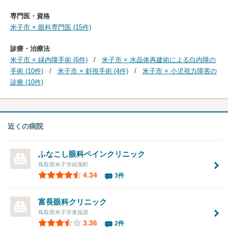
専門医・資格
米子市 × 眼科専門医 (15件)
診療・治療法
米子市 × 緑内障手術 (6件)
米子市 × 水晶体再建術による白内障の
手術 (10件)
米子市 × 斜視手術 (4件)
米子市 × 小児視力障害の
診療 (10件)
近くの病院
ふなこし眼科ペインクリニック
鳥取県米子市紺屋町
4.34
3件
富長眼科クリニック
鳥取県米子市東福原
3.36
2件