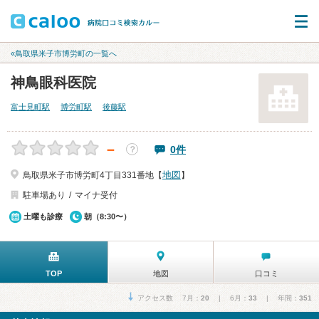
«鳥取県米子市博労町の一覧へ
神鳥眼科医院
富士見町駅
博労町駅
後藤駅
－
0件
？
地図
鳥取県米子市博労町4丁目331番地【
】
駐車場あり
マイナ受付
土曜も診療
朝（8:30〜）
TOP
地図
口コミ
アクセス数 7月：
20
| 6月：
33
| 年間：
351