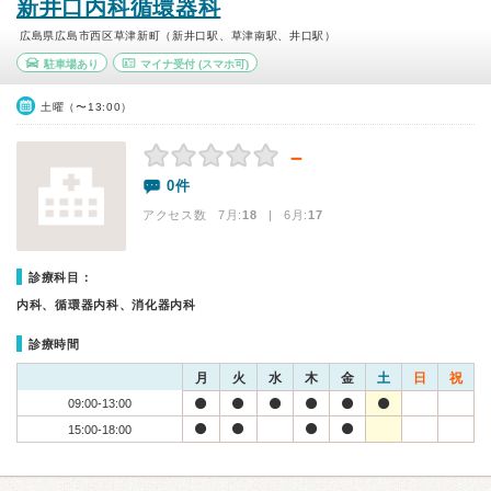
新井口内科循環器科
広島県広島市西区草津新町（新井口駅、草津南駅、井口駅）
駐車場あり
マイナ受付
(スマホ可)
土曜（〜13:00）
－
0件
アクセス数 7月:
18
| 6月:
17
診療科目：
内科、循環器内科、消化器内科
診療時間
月
火
水
木
金
土
日
祝
09:00-13:00
15:00-18:00