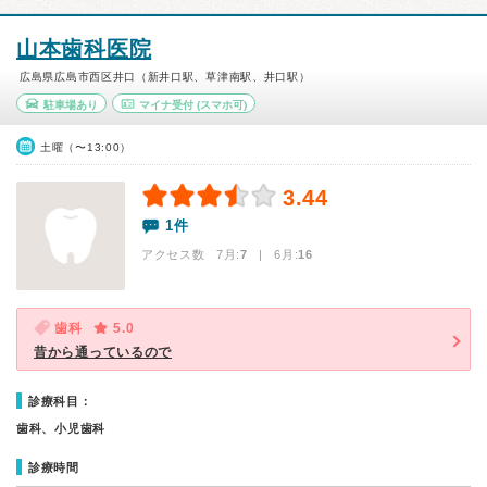
山本歯科医院
広島県広島市西区井口（新井口駅、草津南駅、井口駅）
駐車場あり
マイナ受付
(スマホ可)
土曜（〜13:00）
3.44
1件
アクセス数 7月:
7
| 6月:
16
歯科
5.0
昔から通っているので
診療科目：
歯科、小児歯科
診療時間