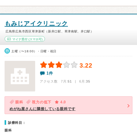
もみじアイクリニック
広島県広島市西区草津新町（新井口駅、草津南駅、井口駅）
マイナ受付
(スマホ可)
土曜（〜18:00）・日曜・祝日
3.22
1件
アクセス数 7月:
51
| 6月:
35
眼科
視力の低下
4.0
めがね屋さんに隣接している眼科です
診療科目：
眼科