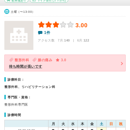
駐車場あり
マイナ受付
(スマホ可)
土曜（〜13:00）
3.00
1件
アクセス数 7月:
140
| 6月:
122
整形外科
膝の痛み
3.0
待ち時間が長いです
診療科目：
整形外科、リハビリテーション科
専門医・資格：
整形外科専門医
診療時間
月
火
水
木
金
土
日
祝