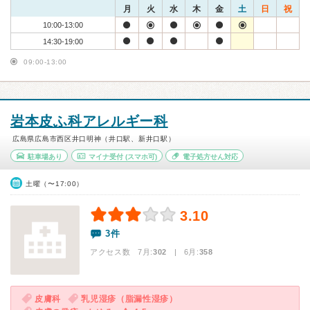
月
火
水
木
金
土
日
祝
10:00-13:00
14:30-19:00
09:00-13:00
岩本皮ふ科アレルギー科
広島県広島市西区井口明神（井口駅、新井口駅）
駐車場あり
マイナ受付
(スマホ可)
電子処方せん対応
土曜（〜17:00）
3.10
3件
アクセス数 7月:
302
| 6月:
358
皮膚科
乳児湿疹（脂漏性湿疹）