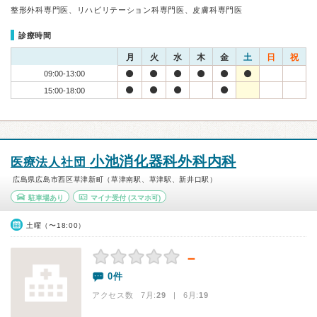
整形外科専門医、リハビリテーション科専門医、皮膚科専門医
診療時間
月
火
水
木
金
土
日
祝
09:00-13:00
15:00-18:00
小池消化器科外科内科
医療法人社団
広島県広島市西区草津新町（草津南駅、草津駅、新井口駅）
駐車場あり
マイナ受付
(スマホ可)
土曜（〜18:00）
－
0件
アクセス数 7月:
29
| 6月:
19