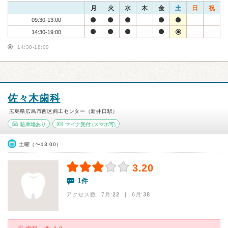
月
火
水
木
金
土
日
祝
09:30-13:00
14:30-19:00
14:30-18:00
佐々木歯科
広島県広島市西区商工センター（新井口駅）
駐車場あり
マイナ受付
(スマホ可)
土曜（〜13:00）
3.20
1件
アクセス数 7月:
22
| 6月:
38