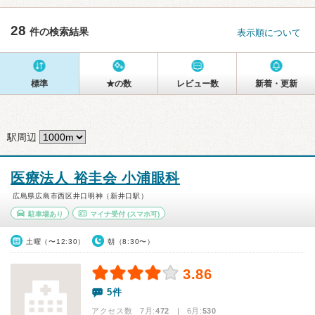
28
件の検索結果
表示順について
標準
★の数
レビュー数
新着・更新
駅周辺
医療法人 裕圭会 小浦眼科
広島県広島市西区井口明神（新井口駅）
駐車場あり
マイナ受付
(スマホ可)
土曜（〜12:30）
朝（8:30〜）
3.86
5件
アクセス数 7月:
472
| 6月:
530