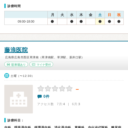
診療時間
月
火
水
木
金
土
日
祝
09:00-18:00
藤浪医院
広島県広島市西区草津南（草津南駅、草津駅、新井口駅）
駐車場あり
マイナ受付
土曜（〜12:30）
－
0件
アクセス数 7月:
4
| 6月:
3
診療科目：
内科、呼吸器内科、循環器内科、消化器内科、胃腸科、内分泌代謝科、糖尿病