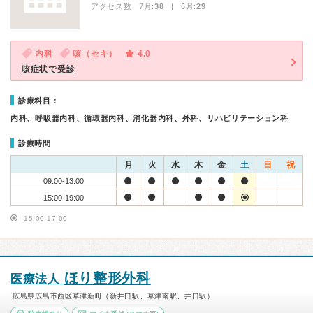
アクセス数 7月:
38
| 6月:
29
内科
咳（セキ）
4.0
咳症状で受診
診療科目：
内科、呼吸器内科、循環器内科、消化器内科、外科、リハビリテーション科
診療時間
月
火
水
木
金
土
日
祝
09:00-13:00
15:00-19:00
15:00-17:00
ほり整形外科
医療法人
広島県広島市西区草津新町（新井口駅、草津南駅、井口駅）