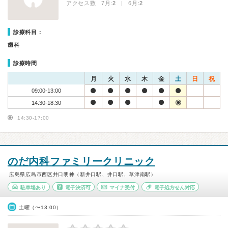
アクセス数 7月:
2
| 6月:
2
診療科目：
歯科
診療時間
月
火
水
木
金
土
日
祝
09:00-13:00
14:30-18:30
14:30-17:00
のだ内科ファミリークリニック
広島県広島市西区井口明神（新井口駅、井口駅、草津南駅）
駐車場あり
電子決済可
マイナ受付
電子処方せん対応
土曜（〜13:00）