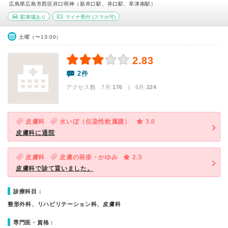
広島県広島市西区井口明神（新井口駅、井口駅、草津南駅）
駐車場あり
マイナ受付
(スマホ可)
土曜（〜13:00）
2.83
2件
アクセス数 7月:
176
| 6月:
224
皮膚科
水いぼ（伝染性軟属腫）
3.0
皮膚科に通院
皮膚科
皮膚の発疹・かゆみ
2.5
皮膚科で診て貰いました。
診療科目：
整形外科、リハビリテーション科、皮膚科
専門医・資格：