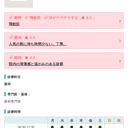
眼科
飛蚊症
目がチラチラする
4.5
飛蚊症
眼科
4.5
人気の割に待ち時間少ない。丁寧。
眼科
4.5
院内の清潔感と温かみのある診察
診療科目：
眼科
専門医・資格：
眼科専門医
診療時間
月
火
水
木
金
土
日
祝
08:30-12:30