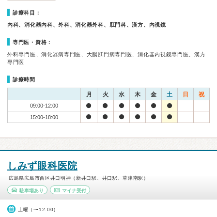
診療科目：
内科、消化器内科、外科、消化器外科、肛門科、漢方、内視鏡
専門医・資格：
外科専門医、消化器病専門医、大腸肛門病専門医、消化器内視鏡専門医、漢方
専門医
診療時間
月
火
水
木
金
土
日
祝
09:00-12:00
15:00-18:00
しみず眼科医院
広島県広島市西区井口明神（新井口駅、井口駅、草津南駅）
駐車場あり
マイナ受付
土曜（〜12:00）