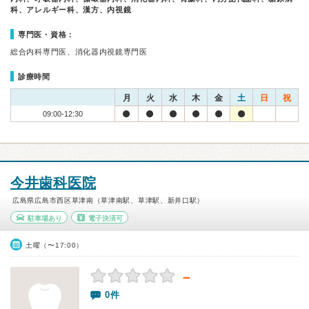
科、アレルギー科、漢方、内視鏡
専門医・資格：
総合内科専門医、消化器内視鏡専門医
診療時間
月
火
水
木
金
土
日
祝
09:00-12:30
今井歯科医院
広島県広島市西区草津南（草津南駅、草津駅、新井口駅）
駐車場あり
電子決済可
土曜（〜17:00）
－
0件