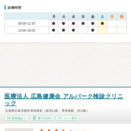
診療時間
月
火
水
木
金
土
日
祝
09:00-12:30
14:00-18:00
医療法人 広島健康会 アルパーク検診クリニ
ック
広島県広島市西区草津新町（新井口駅、草津南駅、井口駅）
駐車場あり
電子決済可
マイナ受付