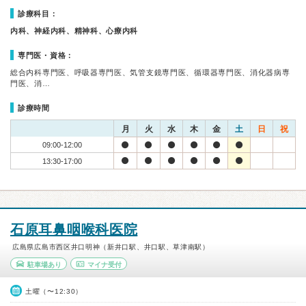
診療科目：
内科、神経内科、精神科、心療内科
専門医・資格：
総合内科専門医、呼吸器専門医、気管支鏡専門医、循環器専門医、消化器病専
門医、消…
診療時間
月
火
水
木
金
土
日
祝
09:00-12:00
13:30-17:00
石原耳鼻咽喉科医院
広島県広島市西区井口明神（新井口駅、井口駅、草津南駅）
駐車場あり
マイナ受付
土曜（〜12:30）