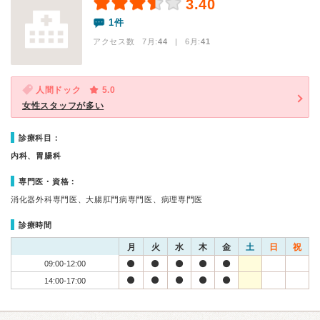
3.40
1件
アクセス数 7月:
44
| 6月:
41
人間ドック
5.0
女性スタッフが多い
診療科目：
内科、胃腸科
専門医・資格：
消化器外科専門医、大腸肛門病専門医、病理専門医
診療時間
月
火
水
木
金
土
日
祝
09:00-12:00
14:00-17:00