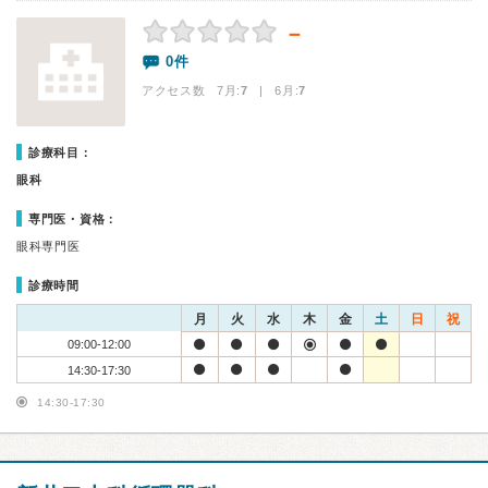
－
0件
アクセス数 7月:
7
| 6月:
7
診療科目：
眼科
専門医・資格：
眼科専門医
診療時間
月
火
水
木
金
土
日
祝
09:00-12:00
14:30-17:30
14:30-17:30