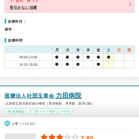
歯科
4.0
長引かない治療
診療科目：
歯科
診療時間
月
火
水
木
金
土
日
祝
09:00-13:00
14:15-18:00
力田病院
医療法人社団玉章会
広島県広島市西区鈴が峰町（草津南駅、草津駅、新井口駅）
駐車場あり
マイナ受付
(スマホ可)
土曜（〜12:30）
2.85