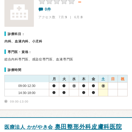
－
0件
アクセス数 7月:
9
| 6月:
8
診療科目：
内科、血液内科、小児科
専門医・資格：
総合内科専門医、感染症専門医、血液専門医
診療時間
月
火
水
木
金
土
日
祝
09:00-12:30
14:30-18:00
09:00-13:00
奥田整形外科皮膚科医院
医療法人 かがやき会