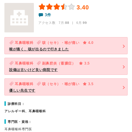
3.40
3件
アクセス数 7月:
88
| 6月:
99
耳鼻咽喉科
咳（セキ）・喉が痛い
4.0
喉が痛く、咳が出るので行きました
耳鼻咽喉科
副鼻腔炎（蓄膿症）
3.5
設備は古いけど良い病院です
耳鼻咽喉科
咳（セキ）・喉が痛い
3.5
優しい先生です
診療科目：
アレルギー科、耳鼻咽喉科
専門医・資格：
耳鼻咽喉科専門医