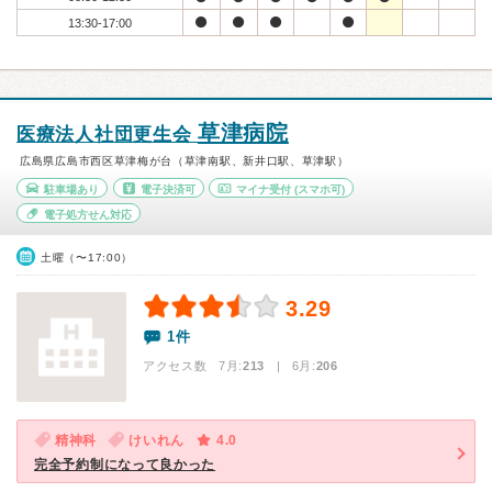
13:30-17:00
草津病院
医療法人社団更生会
広島県広島市西区草津梅が台（草津南駅、新井口駅、草津駅）
駐車場あり
電子決済可
マイナ受付
(スマホ可)
電子処方せん対応
土曜（〜17:00）
3.29
1件
アクセス数 7月:
213
| 6月:
206
精神科
けいれん
4.0
完全予約制になって良かった