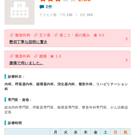
2件
アクセス数 7月:
105
| 6月:
109
整形外科
五十肩
肩こり・肩の痛み
4.5
懇切丁寧な説明に驚き
整形外科
腰痛
1.0
腰痛で伺いました。
診療科目：
内科、呼吸器内科、循環器内科、消化器内科、整形外科、リハビリテーション
科
専門医・資格：
総合内科専門医、呼吸器専門医、循環器専門医、整形外科専門医、がん治療認
定医
診療時間
月
火
水
木
金
土
日
祝