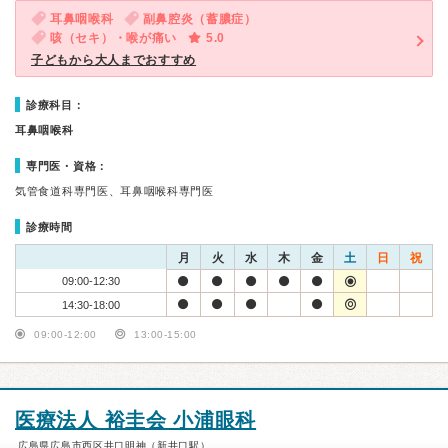
耳鼻咽喉科
副鼻腔炎（蓄膿症）
咳（セキ）・喉が痛い
5.0
子どもから大人までおすすめ
診療科目：
耳鼻咽喉科
専門医・資格：
気管食道科専門医、耳鼻咽喉科専門医
診療時間
月
火
水
木
金
土
日
祝
09:00-12:30
14:30-18:00
09:00-12:00
13:00-15:00
医療法人 裕圭会 小浦眼科
広島県広島市西区井口明神（新井口駅）