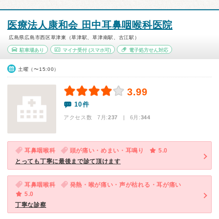
医療法人康和会 田中耳鼻咽喉科医院
広島県広島市西区草津東（草津駅、草津南駅、古江駅）
駐車場あり
マイナ受付
(スマホ可)
電子処方せん対応
土曜（〜15:00）
3.99
10件
アクセス数 7月:
237
| 6月:
344
耳鼻咽喉科
頭が痛い・めまい・耳鳴り
5.0
とっても丁寧に最後まで診て頂けます
耳鼻咽喉科
発熱・喉が痛い・声が枯れる・耳が痛い
5.0
丁寧な診察