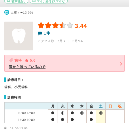
駐車場あり
マイナ受付
(スマホ可)
土曜（〜13:00）
3.44
1件
アクセス数 7月:
7
| 6月:
16
歯科
5.0
昔から通っているので
診療科目：
歯科、小児歯科
診療時間
月
火
水
木
金
土
日
祝
10:00-13:00
14:30-19:00
09:00-13:00