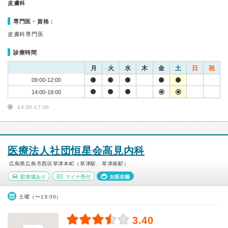
皮膚科
専門医・資格：
皮膚科専門医
診療時間
月
火
水
木
金
土
日
祝
09:00-12:00
14:00-18:00
14:00-17:00
医療法人社団恒星会高見内科
広島県広島市西区草津本町（草津駅、草津南駅）
駐車場あり
マイナ受付
女医在籍
土曜（〜13:00）
3.40