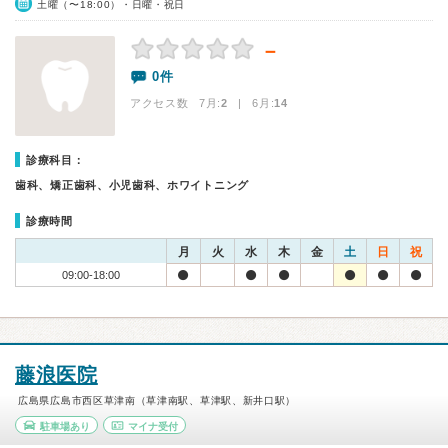
土曜（〜18:00）・日曜・祝日
－
0件
アクセス数 7月:
2
| 6月:
14
診療科目：
歯科、矯正歯科、小児歯科、ホワイトニング
診療時間
月
火
水
木
金
土
日
祝
09:00-18:00
藤浪医院
広島県広島市西区草津南（草津南駅、草津駅、新井口駅）
駐車場あり
マイナ受付