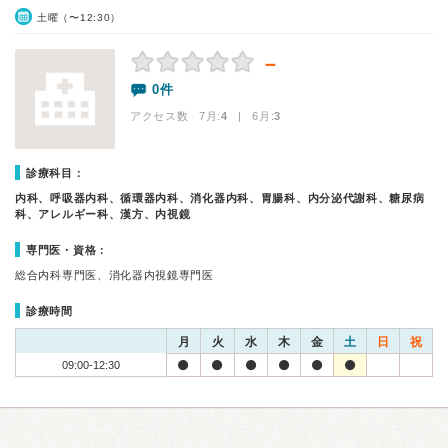
土曜（〜12:30）
－
0件
アクセス数 7月:
4
| 6月:
3
診療科目：
内科、呼吸器内科、循環器内科、消化器内科、胃腸科、内分泌代謝科、糖尿病
科、アレルギー科、漢方、内視鏡
専門医・資格：
総合内科専門医、消化器内視鏡専門医
診療時間
月
火
水
木
金
土
日
祝
09:00-12:30