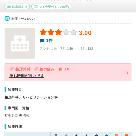
駐車場あり
マイナ受付
(スマホ可)
土曜（〜13:00）
3.00
1件
アクセス数 7月:
140
| 6月:
122
整形外科
膝の痛み
3.0
待ち時間が長いです
診療科目：
整形外科、リハビリテーション科
専門医・資格：
整形外科専門医
診療時間