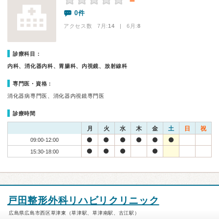
－
0件
アクセス数 7月:
14
| 6月:
8
診療科目：
内科、消化器内科、胃腸科、内視鏡、放射線科
専門医・資格：
消化器病専門医、消化器内視鏡専門医
診療時間
月
火
水
木
金
土
日
祝
09:00-12:00
15:30-18:00
戸田整形外科リハビリクリニック
広島県広島市西区草津東（草津駅、草津南駅、古江駅）