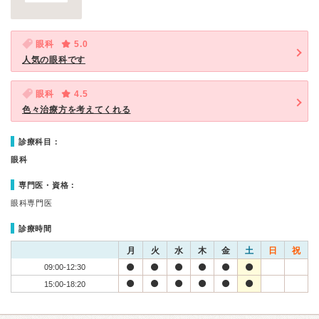
眼科
5.0
人気の眼科です
眼科
4.5
色々治療方を考えてくれる
診療科目：
眼科
専門医・資格：
眼科専門医
診療時間
月
火
水
木
金
土
日
祝
09:00-12:30
15:00-18:20