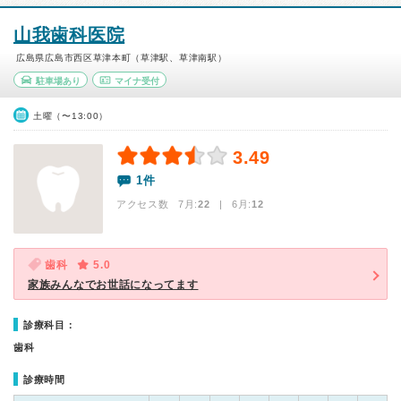
山我歯科医院
広島県広島市西区草津本町（草津駅、草津南駅）
駐車場あり
マイナ受付
土曜（〜13:00）
3.49
1件
アクセス数 7月:
22
| 6月:
12
歯科
5.0
家族みんなでお世話になってます
診療科目：
歯科
診療時間