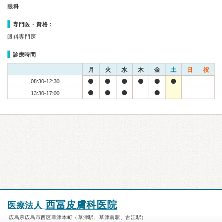
眼科
専門医・資格：
眼科専門医
診療時間
月
火
水
木
金
土
日
祝
08:30-12:30
13:30-17:00
西冨皮膚科医院
医療法人
広島県広島市西区草津本町（草津駅、草津南駅、古江駅）