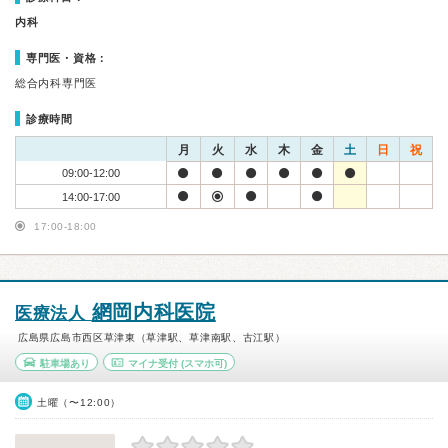
内科
専門医・資格：
総合内科専門医
診療時間
月
火
水
木
金
土
日
祝
09:00-12:00
14:00-17:00
17:00-18:00
網岡内科医院
医療法人
広島県広島市西区草津東（草津駅、草津南駅、古江駅）
駐車場あり
マイナ受付
(スマホ可)
土曜（〜12:00）