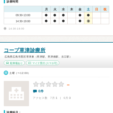
診療時間
月
火
水
木
金
土
日
祝
09:30-13:00
14:30-19:00
14:30-18:00
コープ草津診療所
広島県広島市西区草津東（草津駅、草津南駅、古江駅）
駐車場あり
マイナ受付
(スマホ可)
土曜（〜12:00）
－
0件
アクセス数 7月:
1
| 6月:
3
診療科目：