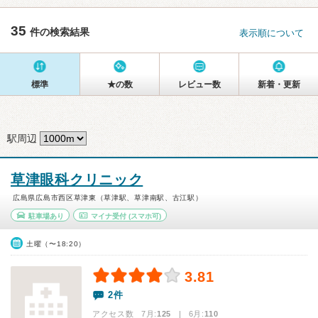
35
件の検索結果
表示順について
標準
★の数
レビュー数
新着・更新
駅周辺
草津眼科クリニック
広島県広島市西区草津東（草津駅、草津南駅、古江駅）
駐車場あり
マイナ受付
(スマホ可)
土曜（〜18:20）
3.81
2件
アクセス数 7月:
125
| 6月:
110