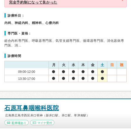
完全予約制になって良かった
診療科目：
内科、神経内科、精神科、心療内科
専門医・資格：
総合内科専門医、呼吸器専門医、気管支鏡専門医、循環器専門医、消化器病専
門医、消…
診療時間
月
火
水
木
金
土
日
祝
09:00-12:00
13:30-17:00
石原耳鼻咽喉科医院
広島県広島市西区井口明神（新井口駅、井口駅、草津南駅）
駐車場あり
マイナ受付