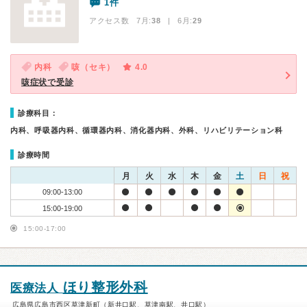
1件
アクセス数 7月:
38
| 6月:
29
内科
咳（セキ）
4.0
咳症状で受診
診療科目：
内科、呼吸器内科、循環器内科、消化器内科、外科、リハビリテーション科
診療時間
月
火
水
木
金
土
日
祝
09:00-13:00
15:00-19:00
15:00-17:00
ほり整形外科
医療法人
広島県広島市西区草津新町（新井口駅、草津南駅、井口駅）