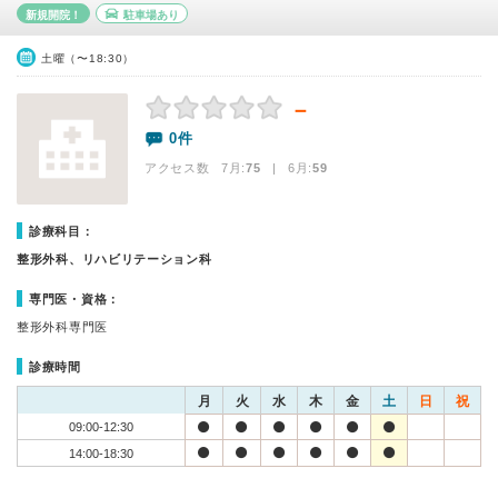
新規開院！
駐車場あり
土曜（〜18:30）
－
0件
アクセス数 7月:
75
| 6月:
59
診療科目：
整形外科、リハビリテーション科
専門医・資格：
整形外科専門医
診療時間
月
火
水
木
金
土
日
祝
09:00-12:30
14:00-18:30