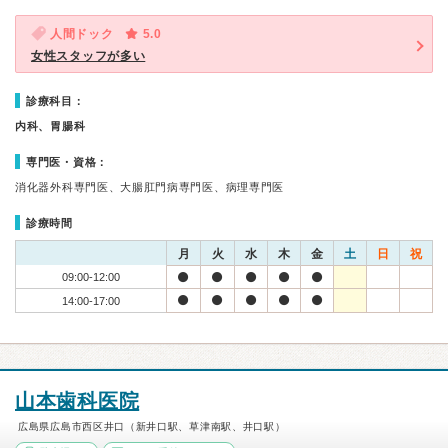
人間ドック
5.0
女性スタッフが多い
診療科目：
内科、胃腸科
専門医・資格：
消化器外科専門医、大腸肛門病専門医、病理専門医
診療時間
月
火
水
木
金
土
日
祝
09:00-12:00
14:00-17:00
山本歯科医院
広島県広島市西区井口（新井口駅、草津南駅、井口駅）