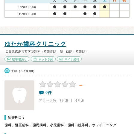
月
火
水
木
金
土
日
祝
09:00-13:00
15:00-18:00
ゆたか歯科クリニック
広島県広島市西区草津南（草津南駅、新井口駅、草津駅）
駐車場あり
ネット予約
マイナ受付
土曜（〜18:00）
－
0件
アクセス数 7月:
5
| 6月:
6
診療科目：
歯科、矯正歯科、歯周病科、小児歯科、歯科口腔外科、ホワイトニング