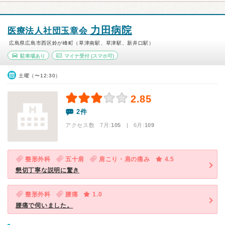
力田病院
医療法人社団玉章会
広島県広島市西区鈴が峰町（草津南駅、草津駅、新井口駅）
駐車場あり
マイナ受付
(スマホ可)
土曜（〜12:30）
2.85
2件
アクセス数 7月:
105
| 6月:
109
整形外科
五十肩
肩こり・肩の痛み
4.5
懇切丁寧な説明に驚き
整形外科
腰痛
1.0
腰痛で伺いました。