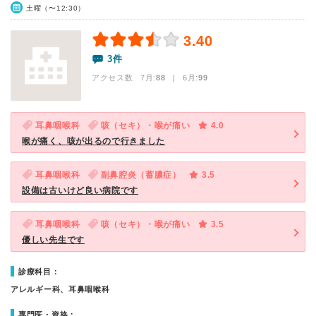
土曜（〜12:30）
3.40
3件
アクセス数 7月:
88
| 6月:
99
耳鼻咽喉科
咳（セキ）・喉が痛い
4.0
喉が痛く、咳が出るので行きました
耳鼻咽喉科
副鼻腔炎（蓄膿症）
3.5
設備は古いけど良い病院です
耳鼻咽喉科
咳（セキ）・喉が痛い
3.5
優しい先生です
診療科目：
アレルギー科、耳鼻咽喉科
専門医・資格：