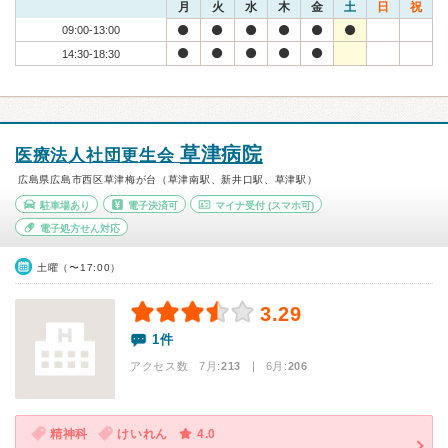
月
火
水
木
金
土
日
祝
09:00-13:00
14:30-18:30
草津病院
医療法人社団更生会
広島県広島市西区草津梅が台（草津南駅、新井口駅、草津駅）
駐車場あり
電子決済可
マイナ受付
(スマホ可)
電子処方せん対応
土曜（〜17:00）
3.29
1件
アクセス数 7月:
213
| 6月:
206
精神科
けいれん
4.0