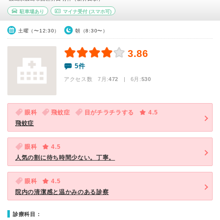
駐車場あり
マイナ受付
(スマホ可)
土曜（〜12:30）
朝（8:30〜）
3.86
5件
アクセス数 7月:
472
| 6月:
530
眼科
飛蚊症
目がチラチラする
4.5
飛蚊症
眼科
4.5
人気の割に待ち時間少ない。丁寧。
眼科
4.5
院内の清潔感と温かみのある診察
診療科目：