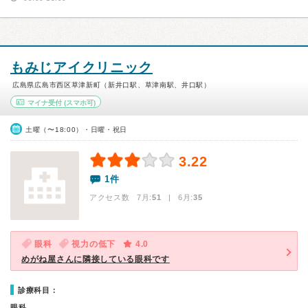
もみじアイクリニック
広島県広島市西区草津新町（新井口駅、草津南駅、井口駅）
マイナ受付
(スマホ可)
土曜（〜18:00）・日曜・祝日
3.22
1件
アクセス数 7月:
51
| 6月:
35
眼科
視力の低下
4.0
めがね屋さんに隣接している眼科です
診療科目：
眼科