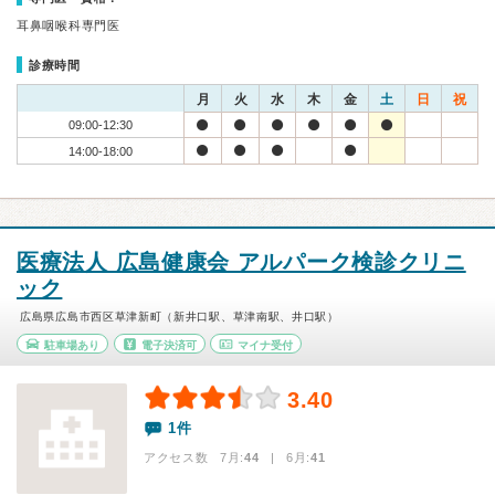
耳鼻咽喉科専門医
診療時間
月
火
水
木
金
土
日
祝
09:00-12:30
14:00-18:00
医療法人 広島健康会 アルパーク検診クリニ
ック
広島県広島市西区草津新町（新井口駅、草津南駅、井口駅）
駐車場あり
電子決済可
マイナ受付
3.40
1件
アクセス数 7月:
44
| 6月:
41