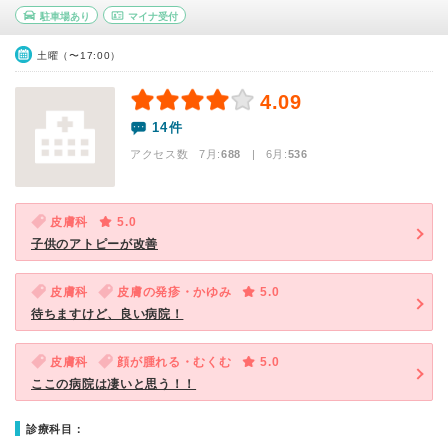
駐車場あり
マイナ受付
土曜（〜17:00）
4.09
14件
アクセス数 7月:
688
| 6月:
536
皮膚科
5.0
子供のアトピーが改善
皮膚科
皮膚の発疹・かゆみ
5.0
待ちますけど、良い病院！
皮膚科
顔が腫れる・むくむ
5.0
ここの病院は凄いと思う！！
診療科目：