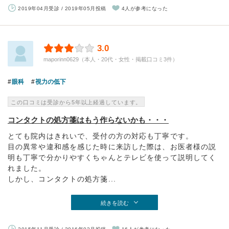
2019年04月受診 / 2019年05月投稿
4人が参考になった
3.0
maporinn0629（本人・20代・女性・掲載口コミ3件）
眼科
視力の低下
この口コミは受診から5年以上経過しています。
コンタクトの処方箋はもう作らないかも・・・
とても院内はきれいで、受付の方の対応も丁寧です。
目の異常や違和感を感じた時に来訪した際は、お医者様の説
明も丁寧で分かりやすくちゃんとテレビを使って説明してく
れました。
しかし、コンタクトの処方箋...
続きを読む