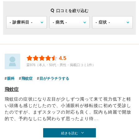
口コミを絞り込む
4.5
霖976（本人・50代・男性・掲載口コミ1件）
眼科
飛蚊症
目がチラチラする
飛蚊症
飛蚊症の症状になり左目が少しずつ濁って来て視力低下と軽
い頭痛も感じだしたので、小浦眼科が移転後に初めて受診し
たのですが、まずスタッフの対応も良く、院内も綺麗で開放
的で、予約なしにも関わらず思ったより待...
続きを読む