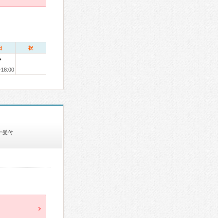
日
祝
●
-18:00
ナ受付