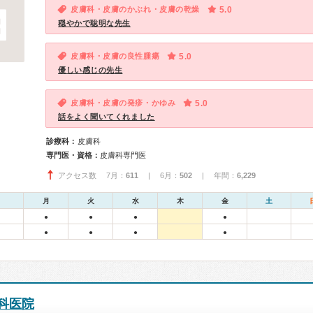
皮膚科・皮膚のかぶれ・皮膚の乾燥
5.0
穏やかで聡明な先生
皮膚科・皮膚の良性腫瘍
5.0
優しい感じの先生
皮膚科・皮膚の発疹・かゆみ
5.0
話をよく聞いてくれました
診療科：
皮膚科
専門医・資格：
皮膚科専門医
アクセス数 7月：
611
| 6月：
502
| 年間：
6,229
月
火
水
木
金
土
●
●
●
●
●
●
●
●
科医院