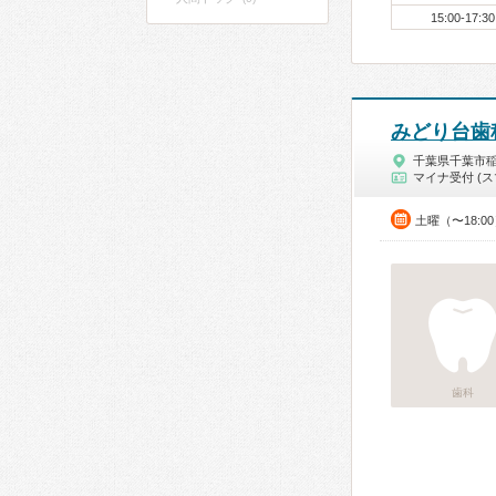
15:00-17:30
みどり台歯
千葉県千葉市
マイナ受付 (ス
土曜（〜18:0
歯科