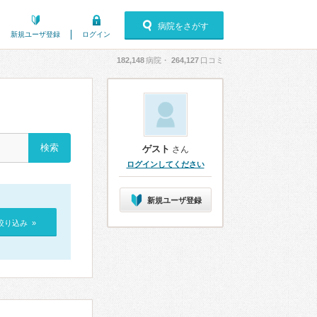
病院をさがす
新規ユーザ登録
ログイン
182,148
病院・
264,127
口コミ
ゲスト
さん
ログインしてください
新規ユーザ登録
絞り込み »