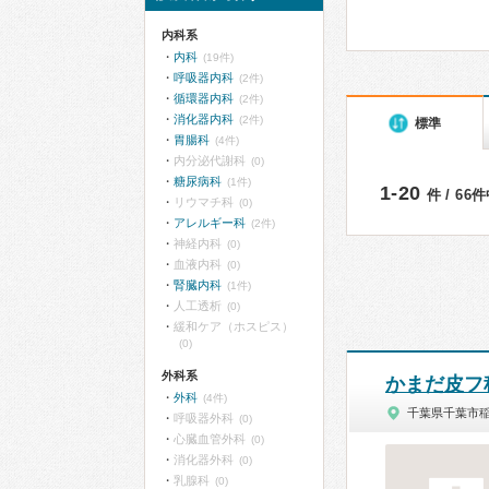
内科系
内科
(19件)
呼吸器内科
(2件)
循環器内科
(2件)
消化器内科
(2件)
標準
胃腸科
(4件)
内分泌代謝科
(0)
糖尿病科
(1件)
1-20
件 / 66
リウマチ科
(0)
アレルギー科
(2件)
神経内科
(0)
血液内科
(0)
腎臓内科
(1件)
人工透析
(0)
緩和ケア（ホスピス）
(0)
外科系
かまだ皮フ
外科
(4件)
千葉県千葉市
呼吸器外科
(0)
心臓血管外科
(0)
消化器外科
(0)
乳腺科
(0)