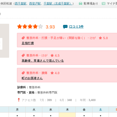
中央区松波（
西千葉駅
、
西登戸駅
、
千葉駅（京成千葉駅）
）
駐車場あり
マイナ
0）
3.93
口コミ3件
整形外科・打撲・手足が痛い（関節を除く）・けが
5.0
足指打撲
整形外科・けが
4.5
高齢者、常連さんで混んでいる
整形外科・腰痛
4.0
町のお医者さん
診療科：
整形外科
専門医・資格：
整形外科専門医
アクセス数 7月：
399
| 6月：
348
| 年間：
3,400
月
火
水
木
金
土
●
●
●
●
●