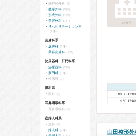
脳神経外科
(0)
整形外科
(5件)
形成外科
(1件)
美容外科
(1件)
診療所
リハビリテーション科
(1件)
皮膚科系
皮膚科
(8件)
美容皮膚科
(1件)
泌尿器科・肛門科系
泌尿器科
(2件)
肛門科
(3件)
性病科
(0)
眼科系
眼科
(0)
09:00-12:00
14:30-17:00
耳鼻咽喉科系
耳鼻咽喉科
(0)
産婦人科系
産科
(0)
婦人科
(2件)
山田整形外
産婦人科
(1件)