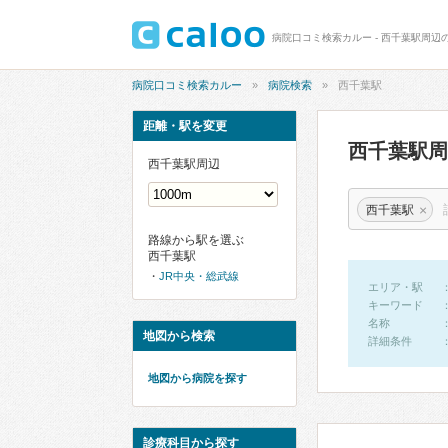
病院口コミ検索カルー - 西千葉駅周辺
病院口コミ検索カルー
病院検索
西千葉駅
距離・駅を変更
西千葉駅
西千葉駅周辺
×
西千葉駅
路線から駅を選ぶ
西千葉駅
JR中央・総武線
エリア・駅
キーワード
名称
地図から検索
詳細条件
地図から病院を探す
診療科目から探す