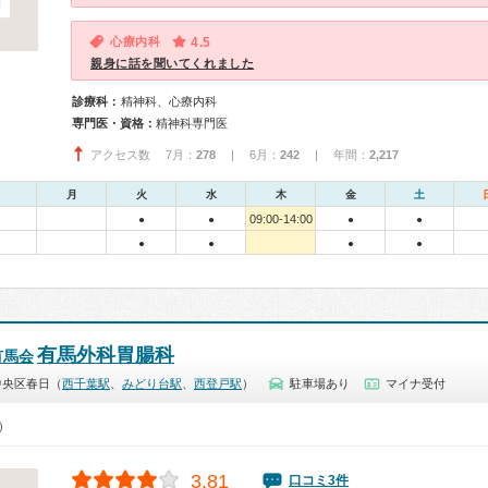
心療内科
4.5
親身に話を聞いてくれました
診療科：
精神科、心療内科
専門医・資格：
精神科専門医
アクセス数 7月：
278
| 6月：
242
| 年間：
2,217
月
火
水
木
金
土
09:00-14:00
●
●
●
●
●
●
●
●
有馬外科胃腸科
有馬会
中央区春日（
西千葉駅
、
みどり台駅
、
西登戸駅
）
駐車場あり
マイナ受付
0）
3.81
口コミ3件