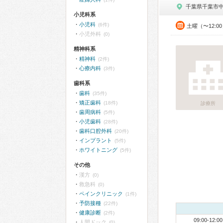
千葉県千葉市
小児科系
小児科
(6件)
土曜（〜12:0
小児外科
(0)
精神科系
精神科
(2件)
心療内科
(3件)
歯科系
歯科
(35件)
矯正歯科
(18件)
診療所
歯周病科
(5件)
小児歯科
(28件)
歯科口腔外科
(20件)
インプラント
(5件)
ホワイトニング
(5件)
その他
漢方
(0)
救急科
(0)
ペインクリニック
(1件)
予防接種
(22件)
健康診断
(2件)
09:00-12:00
人間ドック
(0)