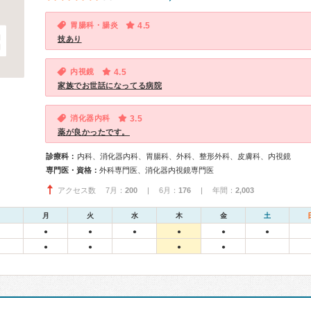
胃腸科・腸炎
4.5
技あり
内視鏡
4.5
家族でお世話になってる病院
消化器内科
3.5
薬が良かったです。
診療科：
内科、消化器内科、胃腸科、外科、整形外科、皮膚科、内視鏡
専門医・資格：
外科専門医、消化器内視鏡専門医
アクセス数 7月：
200
| 6月：
176
| 年間：
2,003
月
火
水
木
金
土
●
●
●
●
●
●
●
●
●
●