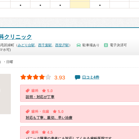
●
●
●
●
科クリニック
稲毛区緑町（
みどり台駅
、
西千葉駅
、
西登戸駅
）
駐車場あり
電子決済可
マホ可)
0）・日曜
3.93
口コミ4件
歯科
5.0
説明・対応が丁寧
歯科・虫歯
5.0
対応も丁寧、親切、早い治療
歯科
4.5
パニック障害の患者にも対応してくれる歯科医院です