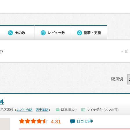
★の数
レビュー数
新着・更新
« 前
件中
駅周辺
科
稲毛区黒砂（
みどり台駅
、
西千葉駅
）
駐車場あり
マイナ受付 (スマホ可)
4.31
口コミ5件