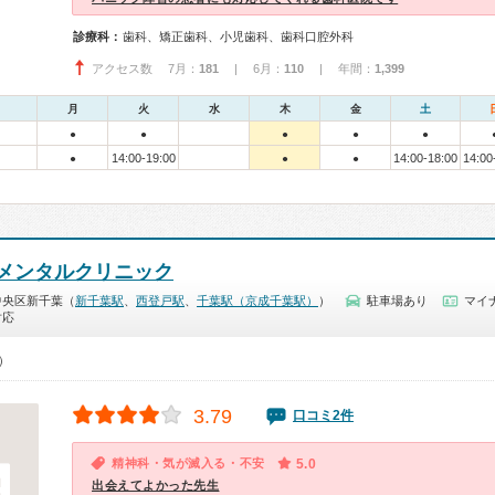
診療科：
歯科、矯正歯科、小児歯科、歯科口腔外科
アクセス数 7月：
181
| 6月：
110
| 年間：
1,399
月
火
水
木
金
土
●
●
●
●
●
14:00-19:00
14:00-18:00
14:00
●
●
●
メンタルクリニック
中央区新千葉（
新千葉駅
、
西登戸駅
、
千葉駅（京成千葉駅）
）
駐車場あり
マイ
対応
0）
3.79
口コミ2件
精神科・気が滅入る・不安
5.0
出会えてよかった先生