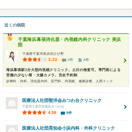
近くの病院
千葉海浜幕張消化器・内視鏡内科クリニック 美浜
院
千葉県千葉市美浜区ひび野
3.32
3件
4件
海浜幕張駅1分大型内視鏡クリニック。土日の検査可。専門医による
苦痛の少ない胃・大腸カメラ。完全予約制
診療科：内科、消化器内科、肛門科、内視鏡、健康診断、人間ドック
医療法人社団聖洋会
みつわ台クリニック
千葉県千葉市若葉区みつわ台
4.58
9件
医療法人社団晃知会
小浜内科・外科クリニック