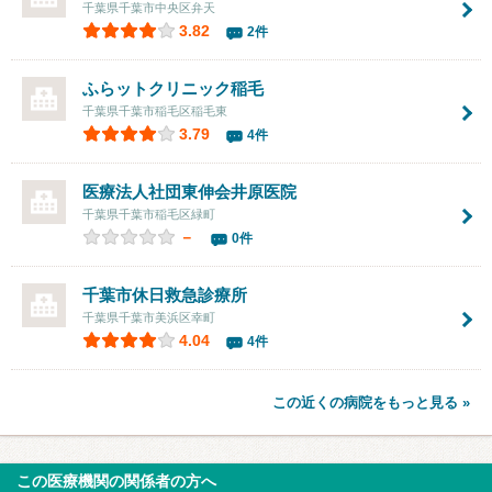
千葉県千葉市中央区弁天
3.82
2件
ふらットクリニック稲毛
千葉県千葉市稲毛区稲毛東
3.79
4件
医療法人社団東伸会
井原医院
千葉県千葉市稲毛区緑町
－
0件
千葉市休日救急診療所
千葉県千葉市美浜区幸町
4.04
4件
この近くの病院をもっと見る »
この医療機関の関係者の方へ