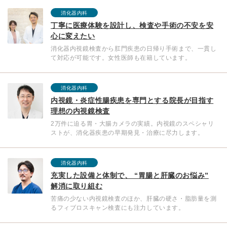
消化器内科
丁寧に医療体験を設計し、検査や手術の不安を安
心に変えたい
消化器内視鏡検査から肛門疾患の日帰り手術まで、一貫し
て対応が可能です。女性医師も在籍しています。
消化器内科
内視鏡・炎症性腸疾患を専門とする院長が目指す
理想の内視鏡検査
2万件に迫る胃・大腸カメラの実績。内視鏡のスペシャリ
ストが、消化器疾患の早期発見・治療に尽力します。
消化器内科
充実した設備と体制で、 “胃腸と肝臓のお悩み”
解消に取り組む
苦痛の少ない内視鏡検査のほか、肝臓の硬さ・脂肪量を測
るフィブロスキャン検査にも注力しています。