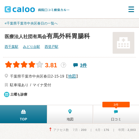
«千葉県千葉市中央区春日の一覧へ
有馬外科胃腸科
医療法人社団有馬会
西千葉駅
みどり台駅
西登戸駅
3.81
3件
？
地図
千葉県千葉市中央区春日2-15-19【
】
駐車場あり
マイナ受付
土曜も診療
3件
TOP
地図
口コミ
アクセス数 7月：
200
| 6月：
176
| 年間：
2,003