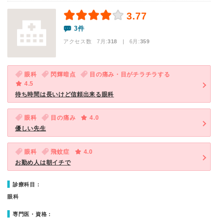
3.77
3件
アクセス数 7月:
318
| 6月:
359
眼科
閃輝暗点
目の痛み・目がチラチラする
4.5
待ち時間は長いけど信頼出来る眼科
眼科
目の痛み
4.0
優しい先生
眼科
飛蚊症
4.0
お勤め人は朝イチで
診療科目：
眼科
専門医・資格：