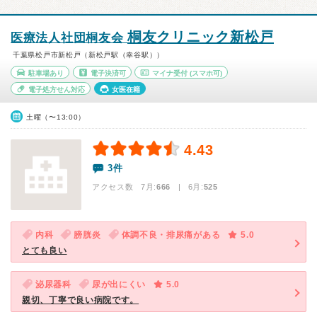
桐友クリニック新松戸
医療法人社団桐友会
千葉県松戸市新松戸（新松戸駅（幸谷駅））
駐車場あり
電子決済可
マイナ受付
(スマホ可)
電子処方せん対応
女医在籍
土曜（〜13:00）
4.43
3件
アクセス数 7月:
666
| 6月:
525
内科
膀胱炎
体調不良・排尿痛がある
5.0
とても良い
泌尿器科
尿が出にくい
5.0
親切、丁寧で良い病院です。