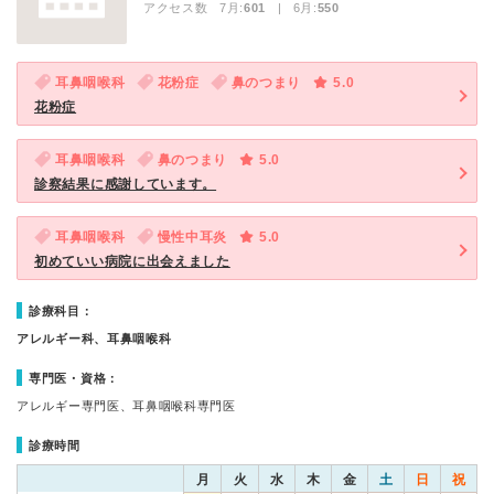
アクセス数 7月:
601
| 6月:
550
耳鼻咽喉科
花粉症
鼻のつまり
5.0
花粉症
耳鼻咽喉科
鼻のつまり
5.0
診察結果に感謝しています。
耳鼻咽喉科
慢性中耳炎
5.0
初めていい病院に出会えました
診療科目：
アレルギー科、耳鼻咽喉科
専門医・資格：
アレルギー専門医、耳鼻咽喉科専門医
診療時間
月
火
水
木
金
土
日
祝