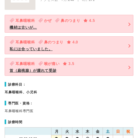
耳鼻咽喉科
かぜ
鼻のつまり
4.5
機材は古いが…
耳鼻咽喉科
鼻のつまり
4.0
私には合っていました。
耳鼻咽喉科
喉が痛い
3.5
首（扁桃腺）が腫れて受診
診療科目：
耳鼻咽喉科、小児科
専門医・資格：
耳鼻咽喉科専門医
診療時間
月
火
水
木
金
土
日
祝