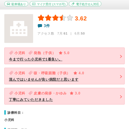
駐車場あり
マイナ受付
(スマホ可)
電子処方せん対応
3.62
3件
アクセス数 7月:
61
| 6月:
50
小児科
発熱（子供）
5.0
今まで行った小児科で1番良い。
小児科
咳・呼吸困難（子供）
4.0
混んではいませんが良い病院だと思います
小児科
皮膚の発疹・かゆみ
3.0
丁寧にみていただきました
診療科目：
小児科