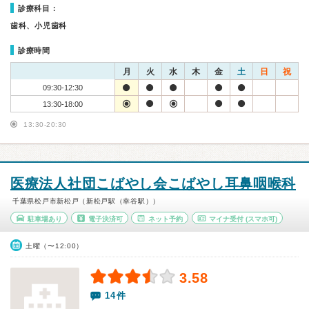
診療科目：
歯科、小児歯科
診療時間
月
火
水
木
金
土
日
祝
09:30-12:30
13:30-18:00
13:30-20:30
医療法人社団こばやし会こばやし耳鼻咽喉科
千葉県松戸市新松戸（新松戸駅（幸谷駅））
駐車場あり
電子決済可
ネット予約
マイナ受付
(スマホ可)
土曜（〜12:00）
3.58
14件