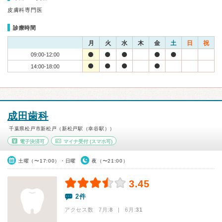
皮膚科専門医
診療時間
月
火
水
木
金
土
日
祝
09:00-12:00
14:00-18:00
成田歯科
千葉県松戸市新松戸（新松戸駅（幸谷駅））
電子決済可
マイナ受付
(スマホ可)
土曜（〜17:00）・日曜
夜（〜21:00）
3.45
2件
アクセス数 7月:
8
| 6月:
31