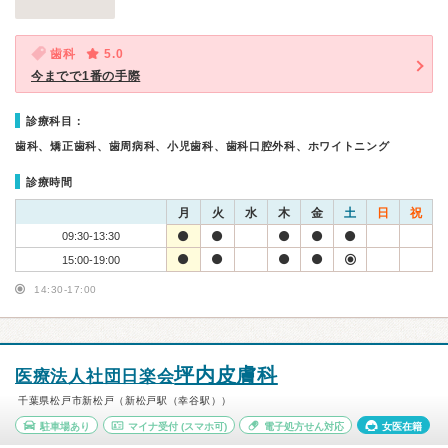
歯科
5.0
今までで1番の手際
診療科目：
歯科、矯正歯科、歯周病科、小児歯科、歯科口腔外科、ホワイトニング
診療時間
月
火
水
木
金
土
日
祝
09:30-13:30
15:00-19:00
14:30-17:00
坪内皮膚科
医療法人社団日楽会
千葉県松戸市新松戸（新松戸駅（幸谷駅））
駐車場あり
マイナ受付
(スマホ可)
電子処方せん対応
女医在籍