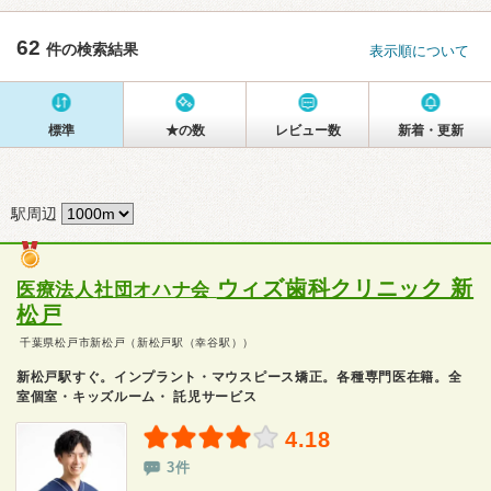
62
件の検索結果
表示順について
標準
★の数
レビュー数
新着・更新
駅周辺
ウィズ歯科クリニック 新
医療法人社団オハナ会
松戸
千葉県松戸市新松戸（新松戸駅（幸谷駅））
新松戸駅すぐ。インプラント・マウスピース矯正。各種専門医在籍。全
室個室・キッズルーム・ 託児サービス
4.18
3件