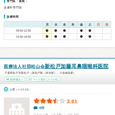
専門医・資格：
皮膚科専門医
診療時間
月
火
水
木
金
土
日
祝
09:00-12:00
14:00-18:00
新松戸加藤耳鼻咽喉科医院
医療法人社団松山会
千葉県松戸市新松戸（新松戸駅（幸谷駅）、小金城趾駅）
駐車場あり
マイナ受付
(スマホ可)
土曜（〜15:00）
3.61
4件
アクセス数 7月:
246
| 6月:
171