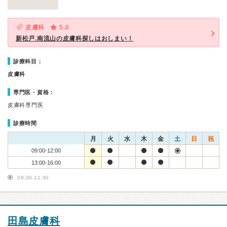
皮膚科
5.0
新松戸.南流山の皮膚科探しはおしまい！
診療科目：
皮膚科
専門医・資格：
皮膚科専門医
診療時間
月
火
水
木
金
土
日
祝
09:00-12:00
13:00-16:00
09:00-11:30
田島皮膚科