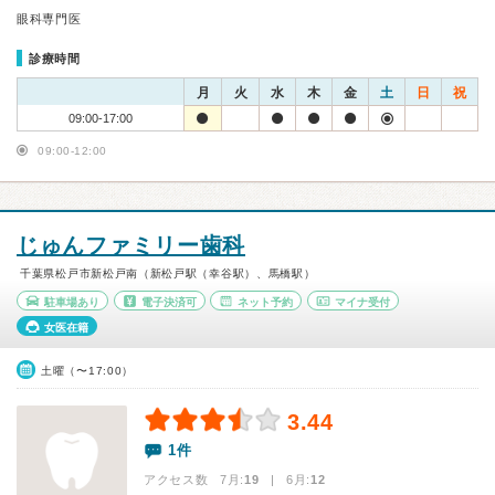
眼科専門医
診療時間
月
火
水
木
金
土
日
祝
09:00-17:00
09:00-12:00
じゅんファミリー歯科
千葉県松戸市新松戸南（新松戸駅（幸谷駅）、馬橋駅）
駐車場あり
電子決済可
ネット予約
マイナ受付
女医在籍
土曜（〜17:00）
3.44
1件
アクセス数 7月:
19
| 6月:
12