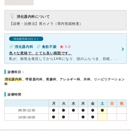
消化器内科について
【診療・治療法】
胃カメラ（胃内視鏡検査）
消化器内科の口コミ
消化器内科
食欲不振
5.0
色々な意味で、とても良い病院です。
私が、病気を発症してから14年になり、頭のふらつき、目眩、動悸、身体の痛み、倦怠感、関節の腫れ、目の充血、口腔内の発疹などが続き、どこの病院に行っても原因不明で北九州市内の病院は17箇所も受診、良い先
診療科目：
消化器内科
、呼吸器内科、胃腸科、アレルギー科、外科、リハビリテーション
科
診療時間
月
火
水
木
金
土
日
祝
08:30-12:30
14:00-18:00