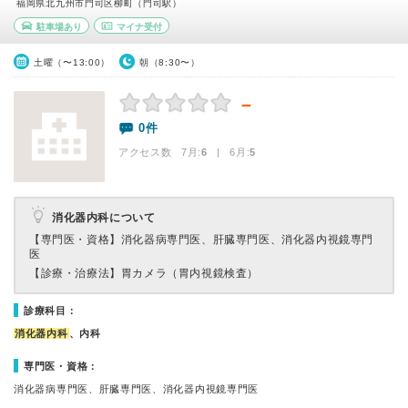
福岡県北九州市門司区柳町（門司駅）
駐車場あり
マイナ受付
土曜（〜13:00）
朝（8:30〜）
－
0件
アクセス数 7月:
6
| 6月:
5
消化器内科について
【専門医・資格】
消化器病専門医、肝臓専門医、消化器内視鏡専門
医
【診療・治療法】
胃カメラ（胃内視鏡検査）
診療科目：
消化器内科
、内科
専門医・資格：
消化器病専門医、肝臓専門医、消化器内視鏡専門医