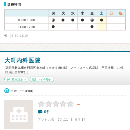
診療時間
月
火
水
木
金
土
日
祝
08:30-13:00
14:00-17:30
08:30-12:15
大町内科医院
福岡県北九州市門司区東本町（出光美術館駅、ノーフォーク広場駅、門司港駅（九州
鉄道記念館駅））
駐車場あり
マイナ受付
土曜（〜13:00）
－
0件
アクセス数 7月:
11
| 6月:
14