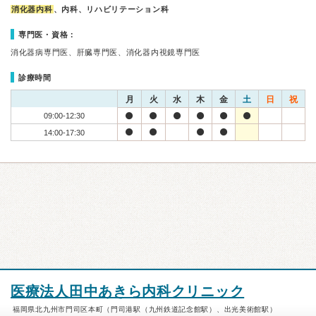
消化器内科
、内科、リハビリテーション科
専門医・資格：
消化器病専門医、肝臓専門医、消化器内視鏡専門医
診療時間
月
火
水
木
金
土
日
祝
09:00-12:30
14:00-17:30
医療法人田中あきら内科クリニック
福岡県北九州市門司区本町（門司港駅（九州鉄道記念館駅）、出光美術館駅）