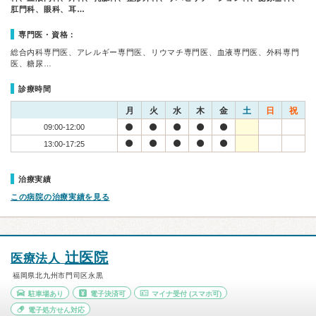
肛門科、眼科、耳…
専門医・資格：
総合内科専門医、アレルギー専門医、リウマチ専門医、血液専門医、外科専門
医、糖尿…
診療時間
月
火
水
木
金
土
日
祝
09:00-12:00
13:00-17:25
治療実績
この病院の治療実績を見る
辻医院
医療法人
福岡県北九州市門司区永黒
駐車場あり
電子決済可
マイナ受付
(スマホ可)
電子処方せん対応