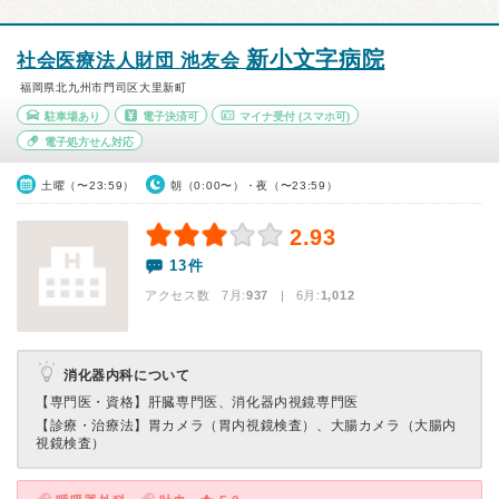
新小文字病院
社会医療法人財団 池友会
福岡県北九州市門司区大里新町
駐車場あり
電子決済可
マイナ受付
(スマホ可)
電子処方せん対応
土曜（〜23:59）
朝（0:00〜）・夜（〜23:59）
2.93
13件
アクセス数 7月:
937
| 6月:
1,012
消化器内科について
【専門医・資格】
肝臓専門医、消化器内視鏡専門医
【診療・治療法】
胃カメラ（胃内視鏡検査）、大腸カメラ（大腸内
視鏡検査）