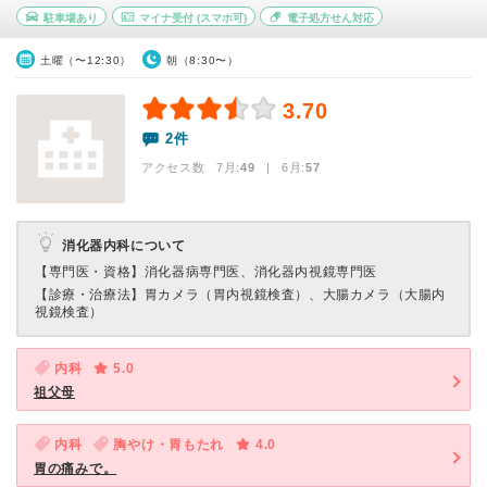
駐車場あり
マイナ受付
(スマホ可)
電子処方せん対応
土曜（〜12:30）
朝（8:30〜）
3.70
2件
アクセス数 7月:
49
| 6月:
57
消化器内科について
【専門医・資格】
消化器病専門医、消化器内視鏡専門医
【診療・治療法】
胃カメラ（胃内視鏡検査）、大腸カメラ（大腸内
視鏡検査）
内科
5.0
祖父母
内科
胸やけ・胃もたれ
4.0
胃の痛みで。