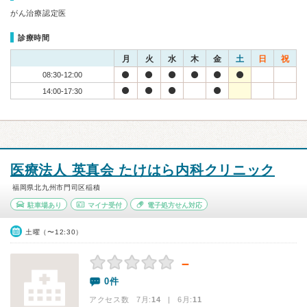
がん治療認定医
診療時間
月
火
水
木
金
土
日
祝
08:30-12:00
14:00-17:30
医療法人 英真会 たけはら内科クリニック
福岡県北九州市門司区稲積
駐車場あり
マイナ受付
電子処方せん対応
土曜（〜12:30）
－
0件
アクセス数 7月:
14
| 6月:
11