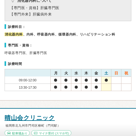
消化器内科について
【専門医・資格】
肝臓専門医
【専門外来】
肝臓病外来
診療科目：
消化器内科
、内科、呼吸器内科、循環器内科、リハビリテーション科
専門医・資格：
呼吸器専門医、肝臓専門医
診療時間
月
火
水
木
金
土
日
祝
09:00-12:00
13:30-17:30
晴山会クリニック
福岡県北九州市門司区柳町（門司駅）
駐車場あり
マイナ受付
(スマホ可)