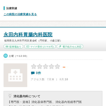
治療実績
この病院の治療実績を見る
永田内科胃腸内科医院
福岡県北九州市門司区黄金町（門司駅、小森江駅）
駐車場あり
マイナ受付
(スマホ可)
電子処方せん対応
土曜（〜12:30）
－
0件
アクセス数 7月:
6
| 6月:
10
消化器内科について
【専門医・資格】
消化器病専門医、消化器内視鏡専門医