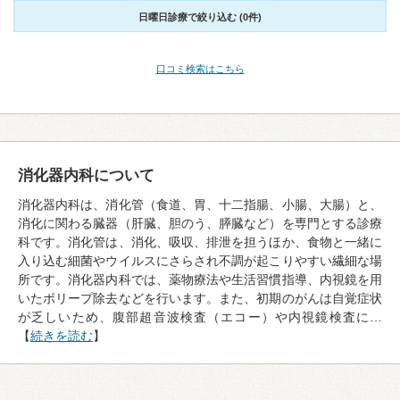
日曜日診療で絞り込む (0件)
口コミ検索はこちら
消化器内科について
消化器内科は、消化管（食道、胃、十二指腸、小腸、大腸）と、
消化に関わる臓器（肝臓、胆のう、膵臓など）を専門とする診療
科です。消化管は、消化、吸収、排泄を担うほか、食物と一緒に
入り込む細菌やウイルスにさらされ不調が起こりやすい繊細な場
所です。消化器内科では、薬物療法や生活習慣指導、内視鏡を用
いたポリープ除去などを行います。また、初期のがんは自覚症状
が乏しいため、腹部超音波検査（エコー）や内視鏡検査に…
【
続きを読む
】