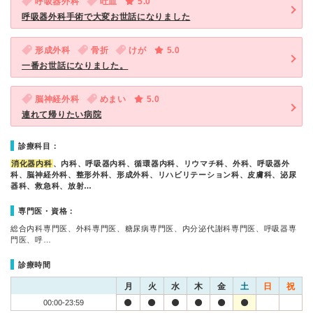
呼吸器外科
吐血
5.0
呼吸器外科手術で大変お世話になりました
形成外科
骨折
けが
5.0
一番お世話になりました。
脳神経外科
めまい
5.0
連れて帰りたい病院
診療科目：
消化器内科
、内科、呼吸器内科、循環器内科、リウマチ科、外科、呼吸器外
科、脳神経外科、整形外科、形成外科、リハビリテーション科、皮膚科、泌尿
器科、救急科、放射…
専門医・資格：
総合内科専門医、外科専門医、糖尿病専門医、内分泌代謝科専門医、呼吸器専
門医、呼…
診療時間
月
火
水
木
金
土
日
祝
00:00-23:59