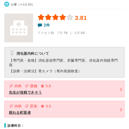
土曜（〜12:30）
3.81
2件
アクセス数 7月:
78
| 6月:
50
消化器内科について
【専門医・資格】
消化器病専門医、肝臓専門医、消化器内視鏡専門
医
【診療・治療法】
胃カメラ（胃内視鏡検査）
内科
便秘
5.0
先生が信頼できそう
内科
肝炎
4.5
頼れる町医者
診療科目：