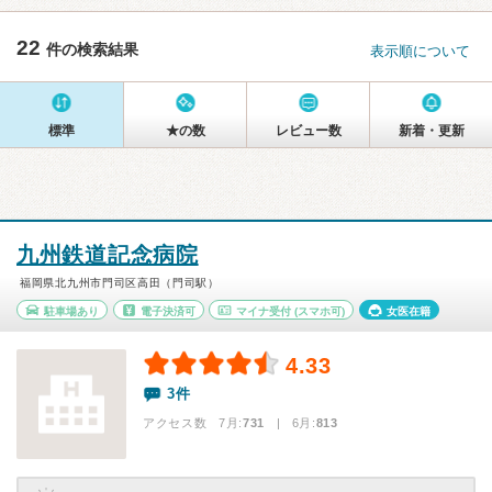
22
件の検索結果
表示順について
標準
★の数
レビュー数
新着・更新
九州鉄道記念病院
福岡県北九州市門司区高田（門司駅）
駐車場あり
電子決済可
マイナ受付
(スマホ可)
女医在籍
4.33
3件
アクセス数 7月:
731
| 6月:
813