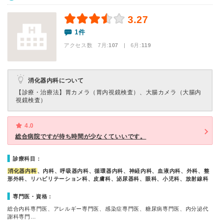
3.27
1件
アクセス数 7月:
107
| 6月:
119
消化器内科について
【診療・治療法】
胃カメラ（胃内視鏡検査）、大腸カメラ（大腸内
視鏡検査）
4.0
総合病院ですが待ち時間が少なくていいです。
診療科目：
消化器内科
、内科、呼吸器内科、循環器内科、神経内科、血液内科、外科、整
形外科、リハビリテーション科、皮膚科、泌尿器科、眼科、小児科、放射線科
専門医・資格：
総合内科専門医、アレルギー専門医、感染症専門医、糖尿病専門医、内分泌代
謝科専門…