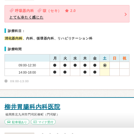
呼吸器内科
咳（セキ）
2.0
とても冷たく感じた
診療科目：
消化器内科
、内科、循環器内科、リハビリテーション科
診療時間
月
火
水
木
金
土
日
祝
09:00-12:30
14:00-18:00
09:00-13:00
柳井胃腸科内科医院
福岡県北九州市門司区柳町（門司駅）
駐車場あり
マイナ受付