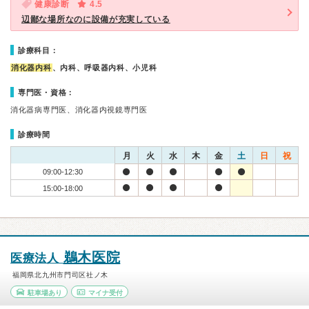
健康診断
4.5
辺鄙な場所なのに設備が充実している
診療科目：
消化器内科
、内科、呼吸器内科、小児科
専門医・資格：
消化器病専門医、消化器内視鏡専門医
診療時間
月
火
水
木
金
土
日
祝
09:00-12:30
15:00-18:00
鵜木医院
医療法人
福岡県北九州市門司区社ノ木
駐車場あり
マイナ受付