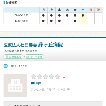
診療時間
月
火
水
木
金
土
日
祝
09:00-12:30
14:00-18:00
緑ヶ丘病院
医療法人社団響会
福岡県北九州市門司区緑ケ丘
駐車場あり
マイナ受付
土曜（〜12:00）
－
0件
アクセス数 7月:
20
| 6月:
25