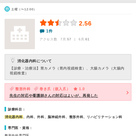
土曜（〜12:00）
2.56
1件
アクセス数 7月:
57
| 6月:
61
消化器内科について
【診療・治療法】
胃カメラ（胃内視鏡検査）、大腸カメラ（大腸内
視鏡検査）
整形外科
巻き爪（嵌入爪）
1.0
先生の対応や看護師さんの対応はよいが、再発した
診療科目：
消化器内科
、内科、外科、脳神経外科、整形外科、リハビリテーション科
専門医・資格：
整形外科専門医