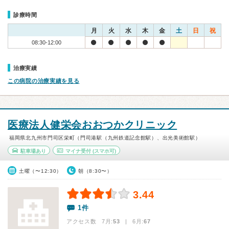
診療時間
月
火
水
木
金
土
日
祝
08:30-12:00
治療実績
この病院の治療実績を見る
医療法人健栄会おおつかクリニック
福岡県北九州市門司区栄町（門司港駅（九州鉄道記念館駅）、出光美術館駅）
駐車場あり
マイナ受付
(スマホ可)
土曜（〜12:30）
朝（8:30〜）
3.44
1件
アクセス数 7月:
53
| 6月:
67