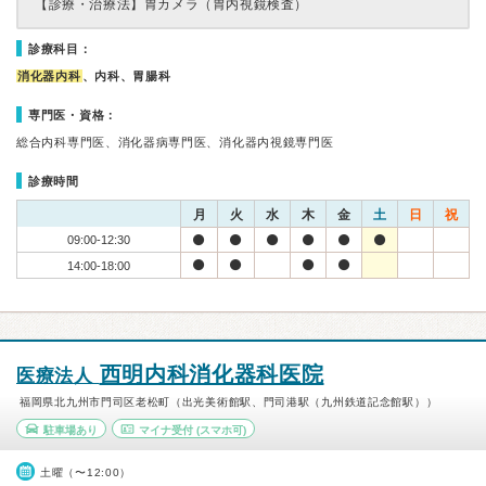
【診療・治療法】
胃カメラ（胃内視鏡検査）
診療科目：
消化器内科
、内科、胃腸科
専門医・資格：
総合内科専門医、消化器病専門医、消化器内視鏡専門医
診療時間
月
火
水
木
金
土
日
祝
09:00-12:30
14:00-18:00
西明内科消化器科医院
医療法人
福岡県北九州市門司区老松町（出光美術館駅、門司港駅（九州鉄道記念館駅））
駐車場あり
マイナ受付
(スマホ可)
土曜（〜12:00）