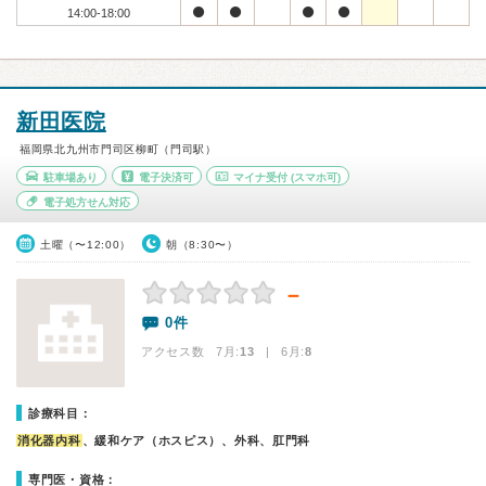
14:00-18:00
新田医院
福岡県北九州市門司区柳町（門司駅）
駐車場あり
電子決済可
マイナ受付
(スマホ可)
電子処方せん対応
土曜（〜12:00）
朝（8:30〜）
－
0件
アクセス数 7月:
13
| 6月:
8
診療科目：
消化器内科
、緩和ケア（ホスピス）、外科、肛門科
専門医・資格：