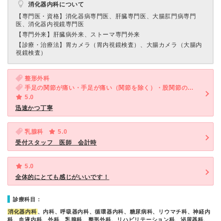
消化器内科について
【専門医・資格】
消化器病専門医、肝臓専門医、大腸肛門病専門
医、消化器内視鏡専門医
【専門外来】
肝臓病外来、ストーマ専門外来
【診療・治療法】
胃カメラ（胃内視鏡検査）、大腸カメラ（大腸内
視鏡検査）
整形外科
手足の関節が痛い・手足が痛い（関節を除く）・股関節の痛み
5.0
迅速かつ丁寧
乳腺科
5.0
受付スタッフ 医師 会計時
5.0
全体的にとても感じがいいです！
診療科目：
消化器内科
、内科、呼吸器内科、循環器内科、糖尿病科、リウマチ科、神経内
科、血液内科、外科、乳腺科、整形外科、リハビリテーション科、泌尿器科、