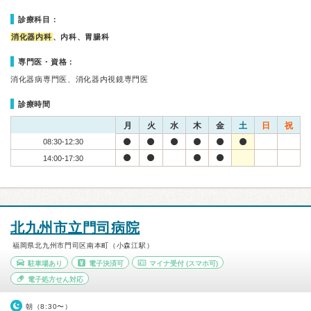
診療科目：
消化器内科
、内科、胃腸科
専門医・資格：
消化器病専門医、消化器内視鏡専門医
診療時間
月
火
水
木
金
土
日
祝
08:30-12:30
14:00-17:30
北九州市立門司病院
福岡県北九州市門司区南本町（小森江駅）
駐車場あり
電子決済可
マイナ受付
(スマホ可)
電子処方せん対応
朝（8:30〜）