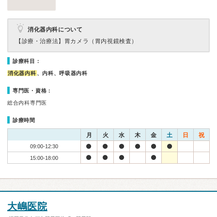
消化器内科について
【診療・治療法】
胃カメラ（胃内視鏡検査）
診療科目：
消化器内科
、内科、呼吸器内科
専門医・資格：
総合内科専門医
診療時間
月
火
水
木
金
土
日
祝
09:00-12:30
15:00-18:00
大嶋医院