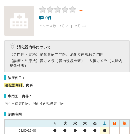
－
0件
アクセス数 7月:
7
| 6月:
11
消化器内科について
【専門医・資格】
消化器病専門医、消化器内視鏡専門医
【診療・治療法】
胃カメラ（胃内視鏡検査）、大腸カメラ（大腸内
視鏡検査）
診療科目：
消化器内科
、内科
専門医・資格：
消化器病専門医、消化器内視鏡専門医
診療時間
月
火
水
木
金
土
日
祝
09:00-12:00