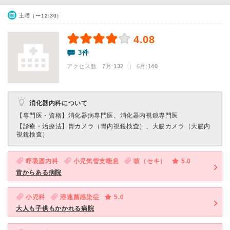
土曜（〜12:30）
4.08
3件
アクセス数 7月:
132
| 6月:
140
消化器内科について
【専門医・資格】
消化器病専門医、消化器内視鏡専門医
【診療・治療法】
胃カメラ（胃内視鏡検査）、大腸カメラ（大腸内
視鏡検査）
呼吸器内科
小児気管支喘息
咳（セキ）
5.0
昔からある病院
小児科
溶連菌感染症
5.0
大人も子供もかかれる病院