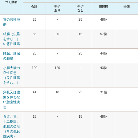
づく病名
合計
手術
手術
福岡県
全国
あり
なし
胃の悪性腫
25
-
25
48位
瘍
結腸（虫垂
36
20
16
57位
を含む。）
の悪性腫瘍
膵臓、脾臓
25
-
25
44位
の腫瘍
小腸大腸の
120
120
-
43位
良性疾患
（良性腫瘍
を含む。）
穿孔又は膿
41
18
23
31位
瘍を伴わな
い憩室性疾
患
食道、胃、
18
-
18
48位
十二指腸、
他腸の炎症
（その他良
性疾患）