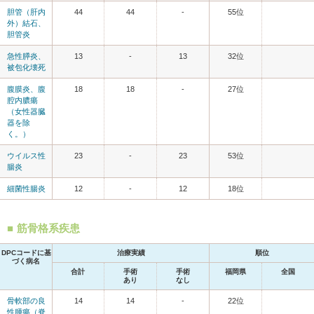
胆管（肝内
44
44
-
55位
外）結石、
胆管炎
急性膵炎、
13
-
13
32位
被包化壊死
腹膜炎、腹
18
18
-
27位
腔内膿瘍
（女性器臓
器を除
く。）
ウイルス性
23
-
23
53位
腸炎
細菌性腸炎
12
-
12
18位
筋骨格系疾患
DPCコードに基
治療実績
順位
づく病名
合計
手術
手術
福岡県
全国
あり
なし
骨軟部の良
14
14
-
22位
性腫瘍（脊