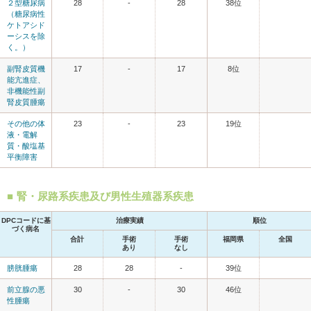
２型糖尿病
28
-
28
38位
（糖尿病性
ケトアシド
ーシスを除
く。）
副腎皮質機
17
-
17
8位
能亢進症、
非機能性副
腎皮質腫瘍
その他の体
23
-
23
19位
液・電解
質・酸塩基
平衡障害
腎・尿路系疾患及び男性生殖器系疾患
DPCコードに基
治療実績
順位
づく病名
合計
手術
手術
福岡県
全国
あり
なし
膀胱腫瘍
28
28
-
39位
前立腺の悪
30
-
30
46位
性腫瘍