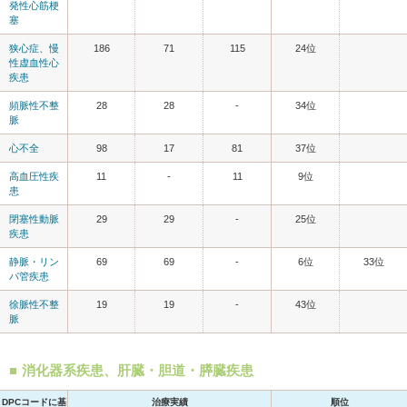
発性心筋梗
塞
狭心症、慢
186
71
115
24位
性虚血性心
疾患
頻脈性不整
28
28
-
34位
脈
心不全
98
17
81
37位
高血圧性疾
11
-
11
9位
患
閉塞性動脈
29
29
-
25位
疾患
静脈・リン
69
69
-
6位
33位
パ管疾患
徐脈性不整
19
19
-
43位
脈
消化器系疾患、肝臓・胆道・膵臓疾患
DPCコードに基
治療実績
順位