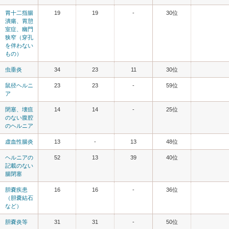
胃十二指腸
19
19
-
30位
潰瘍、胃憩
室症、幽門
狭窄（穿孔
を伴わない
もの）
虫垂炎
34
23
11
30位
鼠径ヘルニ
23
23
-
59位
ア
閉塞、壊疽
14
14
-
25位
のない腹腔
のヘルニア
虚血性腸炎
13
-
13
48位
ヘルニアの
52
13
39
40位
記載のない
腸閉塞
胆嚢疾患
16
16
-
36位
（胆嚢結石
など）
胆嚢炎等
31
31
-
50位