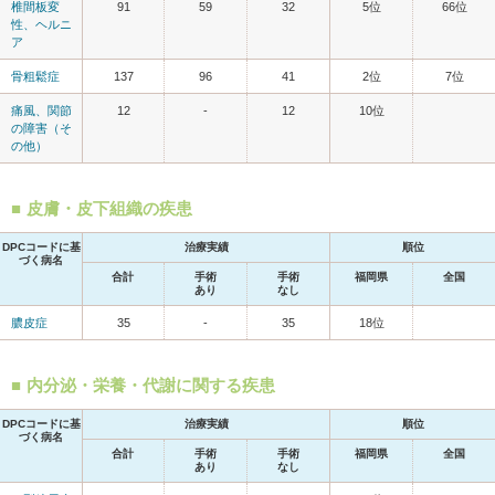
椎間板変
91
59
32
5位
66位
性、ヘルニ
ア
骨粗鬆症
137
96
41
2位
7位
痛風、関節
12
-
12
10位
の障害（そ
の他）
皮膚・皮下組織の疾患
DPCコードに基
治療実績
順位
づく病名
合計
手術
手術
福岡県
全国
あり
なし
膿皮症
35
-
35
18位
内分泌・栄養・代謝に関する疾患
DPCコードに基
治療実績
順位
づく病名
合計
手術
手術
福岡県
全国
あり
なし