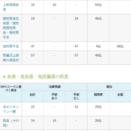
上部尿路疾
10
10
-
52位
患
慢性腎炎症
19
-
19
46位
候群・慢性
間質性腎
炎・慢性腎
不全
急性腎不全
47
-
47
4位
68位
腎臓又は尿
57
-
57
48位
路の感染症
血液・造血器・免疫臓器の疾患
DPCコードに基
治療実績
順位
づく病名
合計
手術
手術
福岡県
全国
あり
なし
非ホジキン
22
-
22
25位
リンパ腫
貧血（その
14
14
-
26位
他）