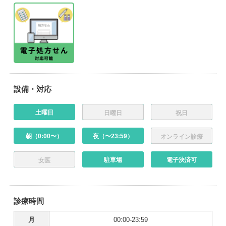
設備・対応
土曜日
日曜日
祝日
朝（0:00〜）
夜（〜23:59）
オンライン診療
駐車場
電子決済可
女医
診療時間
月
00:00-23:59