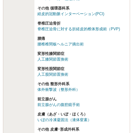
その他 循環器科系
経皮的冠動脈インターベーション(PCI)
脊椎圧迫骨折
脊椎圧迫骨に対する折経皮的椎体形成術（PVP)
腰痛
腰椎椎間板ヘルニア摘出術
変形性膝関節症
人工膝関節置換術
変形性股関節症
人工股関節置換術
その他 整形外科系
体外衝撃波（整形外科）
前立腺がん
前立腺がんの腹腔鏡手術
皮膚（あざ・いぼ・ほくろ）
いぼの冷凍凝固法（液体窒素）
その他 皮膚･形成外科系