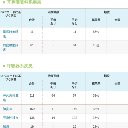
耳鼻咽喉科系疾患
DPCコードに基
治療実績
順位
づく病名
合計
手術
手術
福岡県
全国
あり
なし
睡眠時無呼
11
-
11
65位
吸
前庭機能障
61
-
61
10位
害
呼吸器系疾患
DPCコードに基
治療実績
順位
づく病名
合計
手術
手術
福岡県
全国
あり
なし
肺の悪性腫
111
54
57
32位
瘍
肺炎等
160
11
149
38位
誤嚥性肺炎
136
14
122
16位
喘息
19
-
19
28位