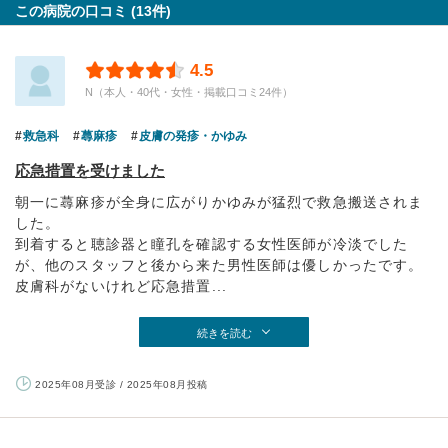
この病院の口コミ (13件)
4.5
N（本人・40代・女性・掲載口コミ24件）
救急科
蕁麻疹
皮膚の発疹・かゆみ
応急措置を受けました
朝一に蕁麻疹が全身に広がりかゆみが猛烈で救急搬送されま
した。
到着すると聴診器と瞳孔を確認する女性医師が冷淡でした
が、他のスタッフと後から来た男性医師は優しかったです。
皮膚科がないけれど応急措置...
続きを読む
2025年08月受診 / 2025年08月投稿