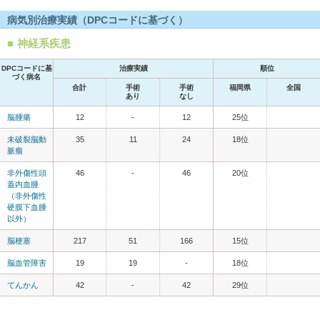
病気別治療実績（DPCコードに基づく）
神経系疾患
DPCコードに基
治療実績
順位
づく病名
合計
手術
手術
福岡県
全国
あり
なし
脳腫瘍
12
-
12
25位
未破裂脳動
35
11
24
18位
脈瘤
非外傷性頭
46
-
46
20位
蓋内血腫
（非外傷性
硬膜下血腫
以外）
脳梗塞
217
51
166
15位
脳血管障害
19
19
-
18位
てんかん
42
-
42
29位