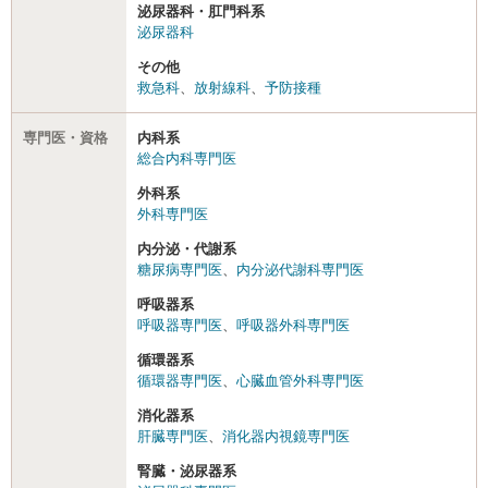
泌尿器科・肛門科系
泌尿器科
その他
救急科
、
放射線科
、
予防接種
専門医・資格
内科系
総合内科専門医
外科系
外科専門医
内分泌・代謝系
糖尿病専門医
、
内分泌代謝科専門医
呼吸器系
呼吸器専門医
、
呼吸器外科専門医
循環器系
循環器専門医
、
心臓血管外科専門医
消化器系
肝臓専門医
、
消化器内視鏡専門医
腎臓・泌尿器系