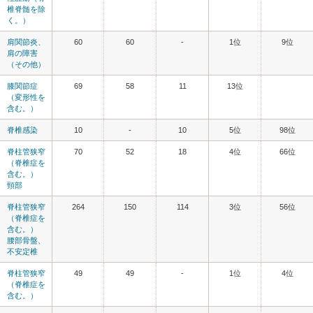
椎脊髄を除
く。）
肩関節炎、
60
60
-
1位
9位
肩の障害
（その他）
膝関節症
69
58
11
13位
（変形性を
含む。）
脊椎感染
10
-
10
5位
98位
脊柱管狭窄
70
52
18
4位
66位
（脊椎症を
含む。）
頸部
脊柱管狭窄
264
150
114
3位
56位
（脊椎症を
含む。）
腰部骨盤、
不安定椎
脊柱管狭窄
49
49
-
1位
4位
（脊椎症を
含む。）