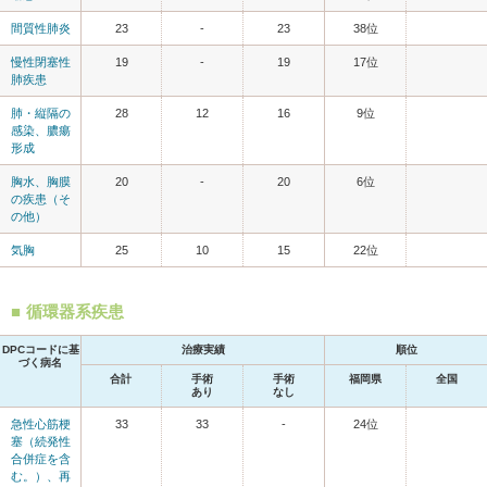
間質性肺炎
23
-
23
38位
慢性閉塞性
19
-
19
17位
肺疾患
肺・縦隔の
28
12
16
9位
感染、膿瘍
形成
胸水、胸膜
20
-
20
6位
の疾患（そ
の他）
気胸
25
10
15
22位
循環器系疾患
DPCコードに基
治療実績
順位
づく病名
合計
手術
手術
福岡県
全国
あり
なし
急性心筋梗
33
33
-
24位
塞（続発性
合併症を含
む。）、再