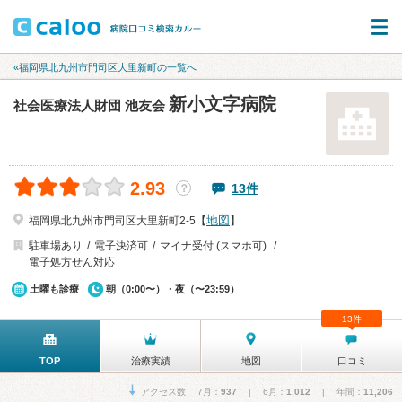
«福岡県北九州市門司区大里新町の一覧へ
新小文字病院
社会医療法人財団 池友会
2.93
13件
？
地図
福岡県北九州市門司区大里新町2-5【
】
駐車場あり
電子決済可
マイナ受付 (スマホ可)
電子処方せん対応
土曜も診療
朝（0:00〜）・夜（〜23:59）
13件
TOP
治療実績
地図
口コミ
アクセス数 7月：
937
| 6月：
1,012
| 年間：
11,206