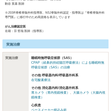
駒谷 英基 医師
※JSSR脊椎脊髄外科指導医、NSJ脊髄外科認定・指導医は『脊椎脊髄外科
専門医』に移行中のため両資格を表示しています
がん治療認定医
在籍：宗 哲哉 医師（指導医）
実施治療
実施治療
睡眠時無呼吸症候群（SAS）
CPAP（経鼻的持続陽圧呼吸療法）による睡眠時無
呼吸症候群（SAS）の治療
その他 呼吸器内科/呼吸器外科系
在宅酸素療法
その他 消化器内科/消化器外科系
胃カメラ（胃内視鏡検査）
、
大腸カメラ（大腸内視
鏡検査）
心疾患
ペースメーカー植込み術