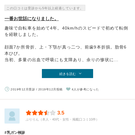
この口コミは受診から5年以上経過しています。
一番お世話になりました。
趣味で自転車を始めて4年。40km/hのスピードで初めて転倒
を経験しました。
顔面7か所骨折、上・下顎が真っ二つ、前歯9本折損。肋骨6
本ひび。
当初、多量の出血で呼吸にも支障あり、余りの惨状に...
続きを読む
2019年12月受診 / 2019年12月投稿
4人が参考になった
3.5
ぷりりん（本人・40代・女性・掲載口コミ10件）
乳ガン検診