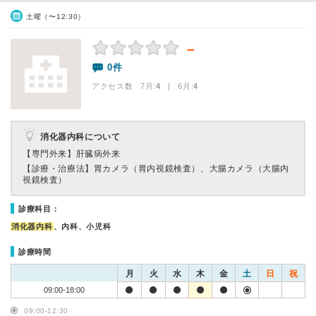
土曜（〜12:30）
－
0件
アクセス数 7月:
4
| 6月:
4
消化器内科について
【専門外来】
肝臓病外来
【診療・治療法】
胃カメラ（胃内視鏡検査）、大腸カメラ（大腸内
視鏡検査）
診療科目：
消化器内科
、内科、小児科
診療時間
月
火
水
木
金
土
日
祝
09:00-18:00
09:00-12:30