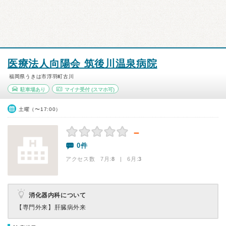
医療法人向陽会 筑後川温泉病院
福岡県うきは市浮羽町古川
駐車場あり
マイナ受付
(スマホ可)
土曜（〜17:00）
－
0件
アクセス数 7月:
8
| 6月:
3
消化器内科について
【専門外来】
肝臓病外来