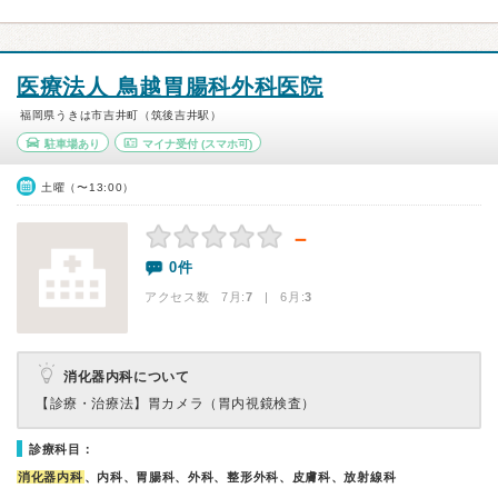
医療法人 鳥越胃腸科外科医院
福岡県うきは市吉井町（筑後吉井駅）
駐車場あり
マイナ受付
(スマホ可)
土曜（〜13:00）
－
0件
アクセス数 7月:
7
| 6月:
3
消化器内科について
【診療・治療法】
胃カメラ（胃内視鏡検査）
診療科目：
消化器内科
、内科、胃腸科、外科、整形外科、皮膚科、放射線科