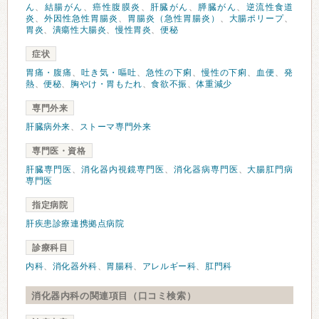
ん
、
結腸がん
、
癌性腹膜炎
、
肝臓がん
、
膵臓がん
、
逆流性食道
炎
、
外因性急性胃腸炎
、
胃腸炎（急性胃腸炎）
、
大腸ポリープ
、
胃炎
、
潰瘍性大腸炎
、
慢性胃炎
、
便秘
症状
胃痛・腹痛
、
吐き気・嘔吐
、
急性の下痢
、
慢性の下痢
、
血便
、
発
熱
、
便秘
、
胸やけ・胃もたれ
、
食欲不振
、
体重減少
専門外来
肝臓病外来
、
ストーマ専門外来
専門医・資格
肝臓専門医
、
消化器内視鏡専門医
、
消化器病専門医
、
大腸肛門病
専門医
指定病院
肝疾患診療連携拠点病院
診療科目
内科
、
消化器外科
、
胃腸科
、
アレルギー科
、
肛門科
消化器内科の関連項目（口コミ検索）