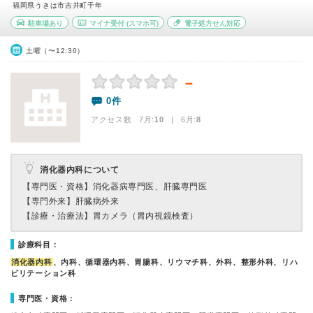
福岡県うきは市吉井町千年
駐車場あり
マイナ受付
(スマホ可)
電子処方せん対応
土曜（〜12:30）
－
0件
アクセス数 7月:
10
| 6月:
8
消化器内科について
【専門医・資格】
消化器病専門医、肝臓専門医
【専門外来】
肝臓病外来
【診療・治療法】
胃カメラ（胃内視鏡検査）
診療科目：
消化器内科
、内科、循環器内科、胃腸科、リウマチ科、外科、整形外科、リハ
ビリテーション科
専門医・資格：