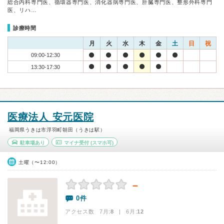
総合内科専門医、循環器専門医、消化器病専門医、肝臓専門医、整形外科専門
医、リハ…
診療時間
月
火
水
木
金
土
日
祝
09:00-12:30
13:30-17:30
医療法人 安元医院
福岡県うきは市浮羽町朝田（うきは駅）
駐車場あり
マイナ受付
(スマホ可)
土曜（〜12:00）
－
0件
アクセス数 7月:
8
| 6月:
12