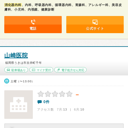
消化器内科
、内科、呼吸器内科、循環器内科、胃腸科、アレルギー科、美容皮
膚科、小児科、内視鏡、健康診断
電話
公式サイト
山崎医院
福岡県うきは市吉井町千年
駐車場あり
マイナ受付
電子処方せん対応
土曜（〜13:00）
－
0件
アクセス数 7月:
13
| 6月:
10