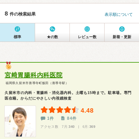
8
件の検索結果
表示順について
標準
★の数
レビュー数
新着・更新
宮﨑胃腸科内科医院
福岡県久留米市善導寺町飯田（善導寺駅）
久留米市の内科・胃腸科・消化器内科。土曜も15時まで。駐車場。専門
医在籍。からだにやさしい内視鏡検査
4.48
1件
84件
アクセス数 7月:
340
| 6月:
369