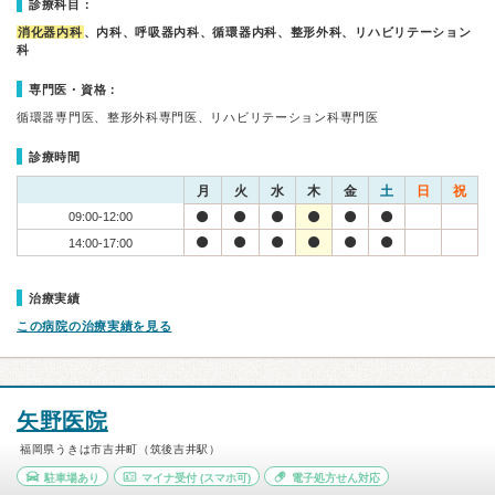
診療科目：
消化器内科
、内科、呼吸器内科、循環器内科、整形外科、リハビリテーション
科
専門医・資格：
循環器専門医、整形外科専門医、リハビリテーション科専門医
診療時間
月
火
水
木
金
土
日
祝
09:00-12:00
14:00-17:00
治療実績
この病院の治療実績を見る
矢野医院
福岡県うきは市吉井町（筑後吉井駅）
駐車場あり
マイナ受付
(スマホ可)
電子処方せん対応