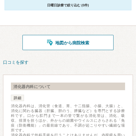
日曜日診療で絞り込む (0件)
地図から病院検索
口コミを探す
消化器内科について
詳細
消化器内科は、消化管（食道、胃、十二指腸、小腸、大腸）と、
消化に関わる臓器（肝臓、胆のう、膵臓など）を専門とする診療
科です。口から肛門まで一本の管で繋がる消化管は、消化、吸
収、排泄を担うほか、外からの細菌やウイルスにさらされる「免
疫（防衛機能）」の最前線であり、不調が起こりやすい繊細な場
所です。
消化器内科で外科手術を行うことはありませんが、内視鏡を用い