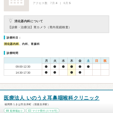
アクセス数 7月:
4
| 6月:
5
消化器内科について
【診療・治療法】
胃カメラ（胃内視鏡検査）
診療科目：
消化器内科
、内科、胃腸科
診療時間
月
火
水
木
金
土
日
祝
09:00-12:30
14:30-17:30
医療法人 いのうえ耳鼻咽喉科クリニック
福岡県うきは市吉井町（筑後吉井駅）
駐車場あり
マイナ受付
(スマホ可)