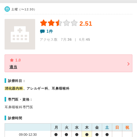
土曜（〜12:30）
2.51
1件
アクセス数 7月:
36
| 6月:
45
1.0
適当
診療科目：
消化器内科
、アレルギー科、耳鼻咽喉科
専門医・資格：
耳鼻咽喉科専門医
診療時間
月
火
水
木
金
土
日
祝
09:00-12:30