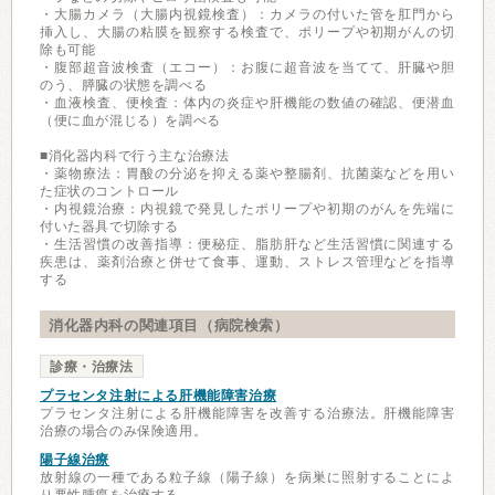
・大腸カメラ（大腸内視鏡検査）：カメラの付いた管を肛門から
挿入し、大腸の粘膜を観察する検査で、ポリープや初期がんの切
除も可能
・腹部超音波検査（エコー）：お腹に超音波を当てて、肝臓や胆
のう、膵臓の状態を調べる
・血液検査、便検査：体内の炎症や肝機能の数値の確認、便潜血
（便に血が混じる）を調べる
■消化器内科で行う主な治療法
・薬物療法：胃酸の分泌を抑える薬や整腸剤、抗菌薬などを用い
た症状のコントロール
・内視鏡治療：内視鏡で発見したポリープや初期のがんを先端に
付いた器具で切除する
・生活習慣の改善指導：便秘症、脂肪肝など生活習慣に関連する
疾患は、薬剤治療と併せて食事、運動、ストレス管理などを指導
する
消化器内科の関連項目（病院検索）
診療・治療法
プラセンタ注射による肝機能障害治療
プラセンタ注射による肝機能障害を改善する治療法。肝機能障害
治療の場合のみ保険適用。
陽子線治療
放射線の一種である粒子線（陽子線）を病巣に照射することによ