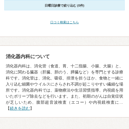
日曜日診療で絞り込む (0件)
口コミ検索はこちら
消化器内科について
消化器内科は、消化管（食道、胃、十二指腸、小腸、大腸）と、
消化に関わる臓器（肝臓、胆のう、膵臓など）を専門とする診療
科です。消化管は、消化、吸収、排泄を担うほか、食物と一緒に
入り込む細菌やウイルスにさらされ不調が起こりやすい繊細な場
所です。消化器内科では、薬物療法や生活習慣指導、内視鏡を用
いたポリープ除去などを行います。また、初期のがんは自覚症状
が乏しいため、腹部超音波検査（エコー）や内視鏡検査に…
【
続きを読む
】