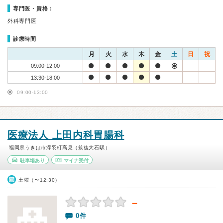
専門医・資格：
外科専門医
診療時間
月
火
水
木
金
土
日
祝
09:00-12:00
13:30-18:00
09:00-13:00
医療法人 上田内科胃腸科
福岡県うきは市浮羽町高見（筑後大石駅）
駐車場あり
マイナ受付
土曜（〜12:30）
－
0件