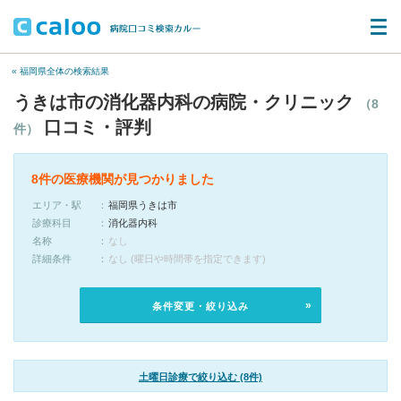
« 福岡県全体の検索結果
うきは市の消化器内科の病院・クリニック
（8
口コミ・評判
件）
8件の医療機関が見つかりました
エリア・駅
福岡県うきは市
診療科目
消化器内科
名称
なし
詳細条件
なし (曜日や時間帯を指定できます)
条件変更・絞り込み
土曜日診療で絞り込む (8件)