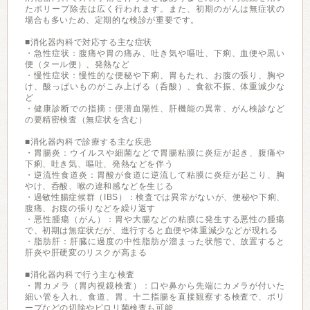
たポリープ除去は広く行われます。また、初期のがんは無症状の
場合も多いため、定期的な検診が重要です。
■消化器内科で対応する主な症状
・急性症状：腹痛や胃の痛み、吐き気や嘔吐、下痢、血便や黒い
便（タール便）、発熱など
・慢性症状：慢性的な便秘や下痢、胃もたれ、お腹の張り、胸や
け、酸っぱいものがこみ上げる（呑酸）、食欲不振、体重減少な
ど
・健康診断での指摘：便潜血陽性、肝機能の異常、がん検診など
の要精密検査（無症状を含む）
■消化器内科で診療する主な疾患
・胃腸炎：ウイルスや細菌などで胃腸粘膜に炎症が起き、腹痛や
下痢、吐き気、嘔吐、発熱などを伴う
・逆流性食道炎：胃酸が食道に逆流して粘膜に炎症が起こり、胸
やけ、呑酸、喉の違和感などを生じる
・過敏性腸症候群（IBS）：検査では異常がないが、便秘や下痢、
腹痛、お腹の張りなどを繰り返す
・悪性腫瘍（がん）：胃や大腸などの粘膜に発生する悪性の腫瘍
で、初期は無症状だが、進行すると血便や体重減少などが現れる
・脂肪肝：肝臓に過度の中性脂肪が溜まった状態で、放置すると
肝炎や肝硬変のリスクが高まる
■消化器内科で行う主な検査
・胃カメラ（胃内視鏡検査）：口や鼻から先端にカメラが付いた
細い管を入れ、食道、胃、十二指腸を直接観察する検査で、ポリ
ープなどの切除やピロリ菌検査も可能