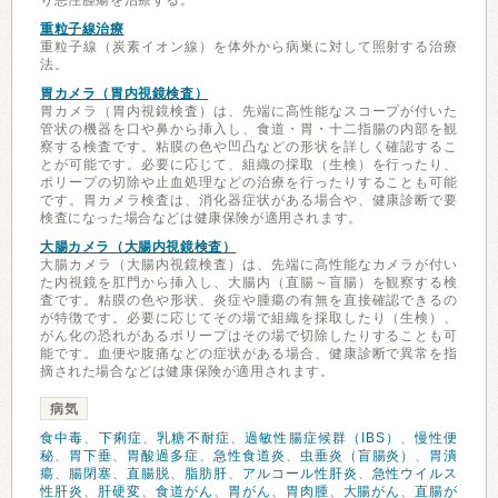
り悪性腫瘍を治療する。
重粒子線治療
重粒子線（炭素イオン線）を体外から病巣に対して照射する治療
法。
胃カメラ（胃内視鏡検査）
胃カメラ（胃内視鏡検査）は、先端に高性能なスコープが付いた
管状の機器を口や鼻から挿入し、食道・胃・十二指腸の内部を観
察する検査です。粘膜の色や凹凸などの形状を詳しく確認するこ
とが可能です。必要に応じて、組織の採取（生検）を行ったり、
ポリープの切除や止血処理などの治療を行ったりすることも可能
です。胃カメラ検査は、消化器症状がある場合や、健康診断で要
検査になった場合などは健康保険が適用されます。
大腸カメラ（大腸内視鏡検査）
大腸カメラ（大腸内視鏡検査）は、先端に高性能なカメラが付い
た内視鏡を肛門から挿入し、大腸内（直腸～盲腸）を観察する検
査です。粘膜の色や形状、炎症や腫瘍の有無を直接確認できるの
が特徴です。必要に応じてその場で組織を採取したり（生検）、
がん化の恐れがあるポリープはその場で切除したりすることも可
能です。血便や腹痛などの症状がある場合、健康診断で異常を指
摘された場合などは健康保険が適用されます。
病気
食中毒
、
下痢症
、
乳糖不耐症
、
過敏性腸症候群（IBS）
、
慢性便
秘
、
胃下垂
、
胃酸過多症
、
急性食道炎
、
虫垂炎（盲腸炎）
、
胃潰
瘍
、
腸閉塞
、
直腸脱
、
脂肪肝
、
アルコール性肝炎
、
急性ウイルス
性肝炎
、
肝硬変
、
食道がん
、
胃がん
、
胃肉腫
、
大腸がん
、
直腸が