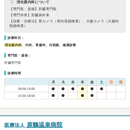
消化器内科について
【専門医・資格】
肝臓専門医
【専門外来】
肝臓病外来
【診療・治療法】
胃カメラ（胃内視鏡検査）、大腸カメラ（大腸内
視鏡検査）
診療科目：
消化器内科
、内科、胃腸科、内視鏡、健康診断
専門医・資格：
肝臓専門医
診療時間
月
火
水
木
金
土
日
祝
09:00-13:00
14:30-18:00
原鶴温泉病院
医療法人