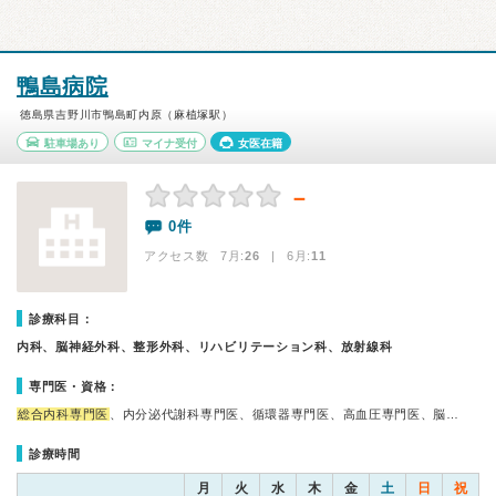
鴨島病院
徳島県吉野川市鴨島町内原（麻植塚駅）
駐車場あり
マイナ受付
女医在籍
－
0件
アクセス数 7月:
26
| 6月:
11
診療科目：
内科、脳神経外科、整形外科、リハビリテーション科、放射線科
専門医・資格：
総合内科専門医
、内分泌代謝科専門医、循環器専門医、高血圧専門医、脳…
診療時間
月
火
水
木
金
土
日
祝