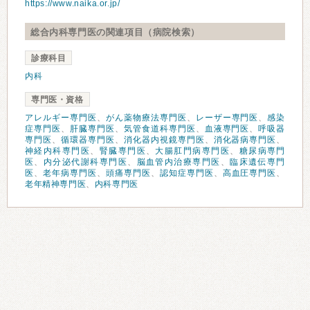
https://www.naika.or.jp/
総合内科専門医の関連項目（病院検索）
診療科目
内科
専門医・資格
アレルギー専門医
、
がん薬物療法専門医
、
レーザー専門医
、
感染
症専門医
、
肝臓専門医
、
気管食道科専門医
、
血液専門医
、
呼吸器
専門医
、
循環器専門医
、
消化器内視鏡専門医
、
消化器病専門医
、
神経内科専門医
、
腎臓専門医
、
大腸肛門病専門医
、
糖尿病専門
医
、
内分泌代謝科専門医
、
脳血管内治療専門医
、
臨床遺伝専門
医
、
老年病専門医
、
頭痛専門医
、
認知症専門医
、
高血圧専門医
、
老年精神専門医
、
内科専門医