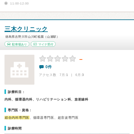
11:00-12:00
三木クリニック
徳島県吉野川市山川町祗園（山瀬駅）
駐車場あり
マイナ受付
－
0件
アクセス数 7月:
1
| 6月:
3
診療科目：
内科、循環器内科、リハビリテーション科、放射線科
専門医・資格：
総合内科専門医
、循環器専門医、超音波専門医
診療時間