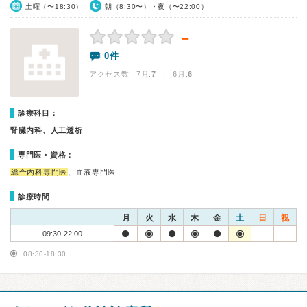
土曜（〜18:30）
朝（8:30〜）・夜（〜22:00）
－
0件
アクセス数 7月:
7
| 6月:
6
診療科目：
腎臓内科、人工透析
専門医・資格：
総合内科専門医
、血液専門医
診療時間
月
火
水
木
金
土
日
祝
09:30-22:00
08:30-18:30