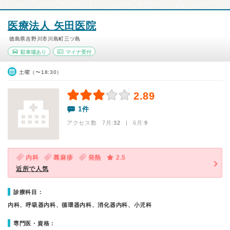
医療法人 矢田医院
徳島県吉野川市川島町三ツ島
駐車場あり
マイナ受付
土曜（〜18:30）
2.89
1件
アクセス数 7月:
32
| 6月:
9
内科
蕁麻疹
発熱
2.5
近所で人気
診療科目：
内科、呼吸器内科、循環器内科、消化器内科、小児科
専門医・資格：