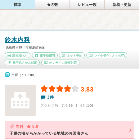
標準
★の数
レビュー数
新着・更新
鈴木内科
徳島県吉野川市鴨島町敷地
駐車場あり
電子決済可
ネット予約
マイナ受付
(スマホ可)
電子処方せん対応
オンライン診療対応
土曜（〜17:00）
3.83
3件
アクセス数 7月:
69
| 6月:
106
内科
5.0
子供の頃からかかっている地域のお医者さん