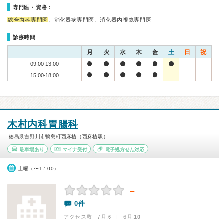
専門医・資格：
総合内科専門医
、消化器病専門医、消化器内視鏡専門医
診療時間
月
火
水
木
金
土
日
祝
09:00-13:00
15:00-18:00
木村内科胃腸科
徳島県吉野川市鴨島町西麻植（西麻植駅）
駐車場あり
マイナ受付
電子処方せん対応
土曜（〜17:00）
－
0件
アクセス数 7月:
6
| 6月:
10