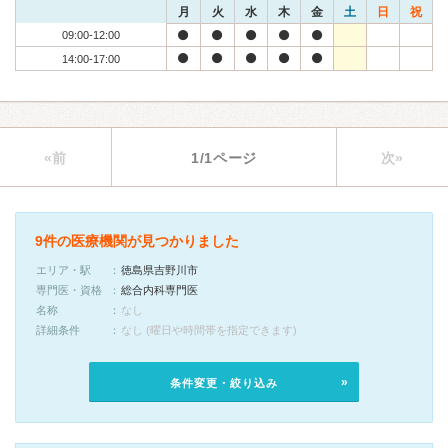
月
火
水
木
金
土
日
祝
09:00-12:00
14:00-17:00
«前
1/1ページ
次»
9件の医療機関が見つかりました
エリア・駅
徳島県吉野川市
専門医・資格
総合内科専門医
名称
なし
詳細条件
なし (曜日や時間帯を指定できます)
条件変更・絞り込み