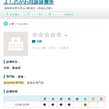
よしのがわ往診診療所
徳島県吉野川市山川町湯立（阿波山川駅）
駐車場あり
マイナ受付
オンライン診療対応
土曜（〜12:00）
－
0件
アクセス数 7月:
1
| 6月:
3
診療科目：
内科、救急科
専門医・資格：
総合内科専門医
、救急科専門医
診療時間
月
火
水
木
金
土
日
祝
13:00-18:00