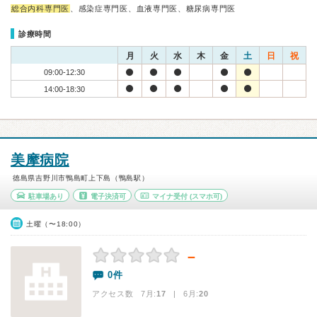
総合内科専門医
、感染症専門医、血液専門医、糖尿病専門医
診療時間
月
火
水
木
金
土
日
祝
09:00-12:30
14:00-18:30
美摩病院
徳島県吉野川市鴨島町上下島（鴨島駅）
駐車場あり
電子決済可
マイナ受付
(スマホ可)
土曜（〜18:00）
－
0件
アクセス数 7月:
17
| 6月:
20