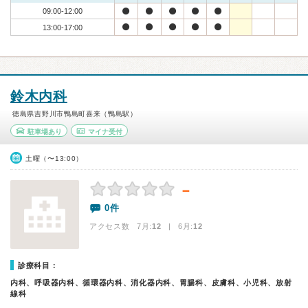
09:00-12:00
13:00-17:00
鈴木内科
徳島県吉野川市鴨島町喜来（鴨島駅）
駐車場あり
マイナ受付
土曜（〜13:00）
－
0件
アクセス数 7月:
12
| 6月:
12
診療科目：
内科、呼吸器内科、循環器内科、消化器内科、胃腸科、皮膚科、小児科、放射
線科