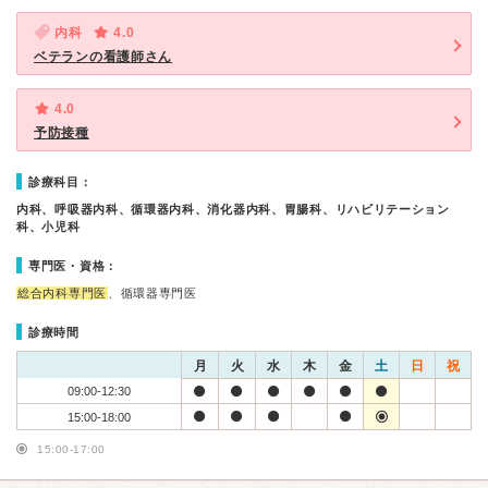
内科
4.0
ベテランの看護師さん
4.0
予防接種
診療科目：
内科、呼吸器内科、循環器内科、消化器内科、胃腸科、リハビリテーション
科、小児科
専門医・資格：
総合内科専門医
、循環器専門医
診療時間
月
火
水
木
金
土
日
祝
09:00-12:30
15:00-18:00
15:00-17:00