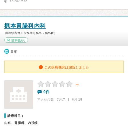
15:00-17:00
梶本胃腸科内科
徳島県吉野川市鴨島町鴨島（鴨島駅）
駐車場あり
日曜
この医療機関は閉院しました
－
0件
アクセス数 7月:
7
| 6月:
15
診療科目：
内科、胃腸科、内視鏡