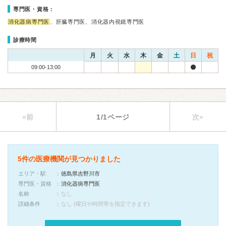
専門医・資格：
消化器病専門医
、肝臓専門医、消化器内視鏡専門医
診療時間
月
火
水
木
金
土
日
祝
09:00-13:00
«前
1/1ページ
次»
5件の医療機関が見つかりました
エリア・駅
徳島県吉野川市
専門医・資格
消化器病専門医
名称
なし
詳細条件
なし (曜日や時間帯を指定できます)