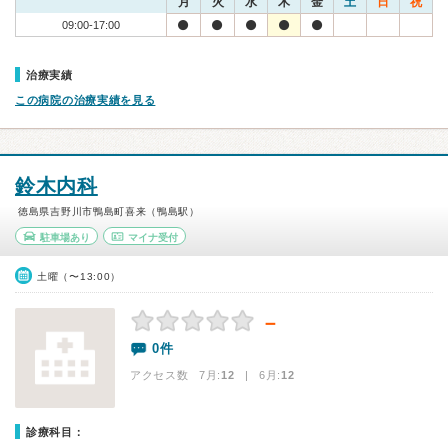
月
火
水
木
金
土
日
祝
09:00-17:00
治療実績
この病院の治療実績を見る
鈴木内科
徳島県吉野川市鴨島町喜来（鴨島駅）
駐車場あり
マイナ受付
土曜（〜13:00）
－
0件
アクセス数 7月:
12
| 6月:
12
診療科目：