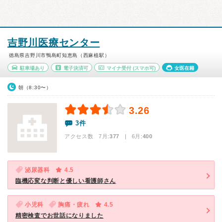
吉野川医療センター
徳島県吉野川市鴨島町知恵島（西麻植駅）
駐車場あり
電子決済可
マイナ受付
(スマホ可)
女医在籍
朝（8:30〜）
3.26
3件
アクセス数 7月:
377
| 6月:
400
泌尿器科
4.5
臨機応変な判断と優しい看護師さん
小児科
胸痛・疲れ
4.5
精密検査でお世話になりました