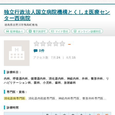
独立行政法人国立病院機構とくしま医療セン
ター西病院
徳島県吉野川市鴨島町敷地
駐車場あり
電子決済可
マイナ受付
オンライン診療対応
－
0件
アクセス数 7月:
24
| 6月:
15
診療科目：
内科、呼吸器内科、循環器内科、消化器内科、神経内科、外科、整形外科、リ
ハビリテーション科、眼科、小児科、歯科、放射線科
専門医・資格：
消化器病専門医
、消化器内視鏡専門医、神経内科専門医、整形外科専門医…
診療時間