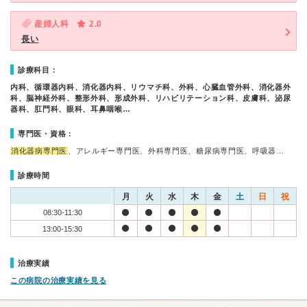
産婦人科
2.0
長い
診療科目：
内科、循環器内科、消化器内科、リウマチ科、外科、心臓血管外科、消化器外
科、脳神経外科、整形外科、形成外科、リハビリテーション科、皮膚科、泌尿
器科、肛門科、眼科、耳鼻咽喉…
専門医・資格：
消化器病専門医
、アレルギー専門医、外科専門医、糖尿病専門医、呼吸器…
診療時間
月
火
水
木
金
土
日
祝
08:30-11:30
13:00-15:30
治療実績
この病院の治療実績を見る