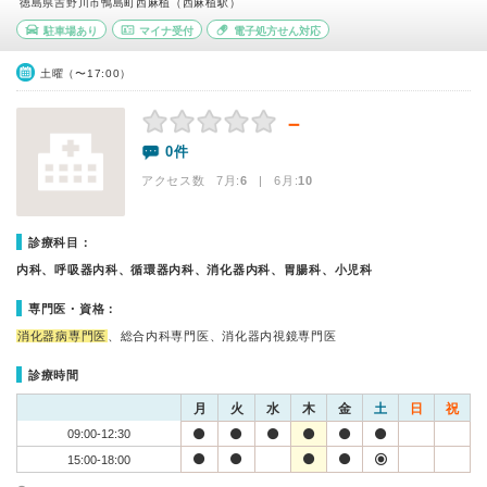
徳島県吉野川市鴨島町西麻植（西麻植駅）
駐車場あり
マイナ受付
電子処方せん対応
土曜（〜17:00）
－
0件
アクセス数 7月:
6
| 6月:
10
診療科目：
内科、呼吸器内科、循環器内科、消化器内科、胃腸科、小児科
専門医・資格：
消化器病専門医
、総合内科専門医、消化器内視鏡専門医
診療時間
月
火
水
木
金
土
日
祝
09:00-12:30
15:00-18:00