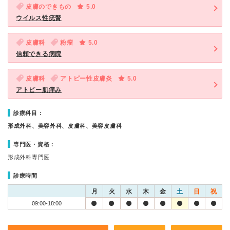
皮膚のできもの
5.0
ウイルス性疣贅
皮膚科
粉瘤
5.0
信頼できる病院
皮膚科
アトピー性皮膚炎
5.0
アトピー肌痒み
診療科目：
形成外科、美容外科、皮膚科、美容皮膚科
専門医・資格：
形成外科専門医
診療時間
月
火
水
木
金
土
日
祝
09:00-18:00