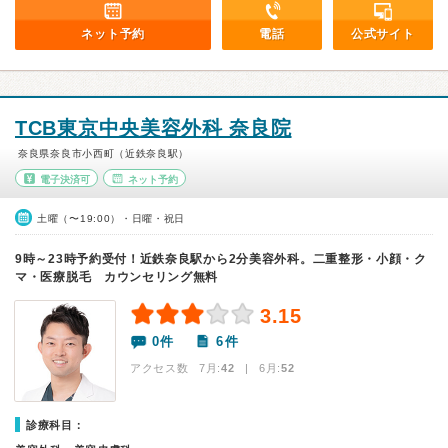
ネット予約
電話
公式サイト
TCB東京中央美容外科 奈良院
奈良県奈良市小西町（近鉄奈良駅）
電子決済可
ネット予約
土曜（〜19:00）・日曜・祝日
9時～23時予約受付！近鉄奈良駅から2分美容外科。二重整形・小顔・ク
マ・医療脱毛 カウンセリング無料
3.15
0件
6件
アクセス数 7月:
42
| 6月:
52
診療科目：