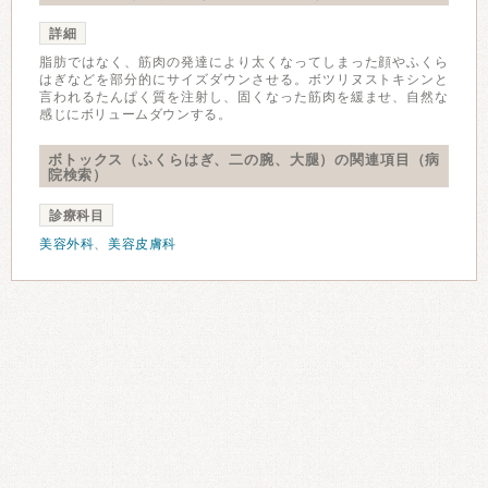
詳細
脂肪ではなく、筋肉の発達により太くなってしまった顔やふくら
はぎなどを部分的にサイズダウンさせる。ボツリヌストキシンと
言われるたんぱく質を注射し、固くなった筋肉を緩ませ、自然な
感じにボリュームダウンする。
ボトックス（ふくらはぎ、二の腕、大腿）の関連項目（病
院検索）
診療科目
美容外科
、
美容皮膚科