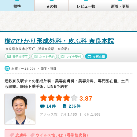
標準
★の数
レビュー数
新着・更新
樹のひかり形成外科・皮ふ科 奈良本院
奈良県奈良市小西町（近鉄奈良駅、奈良駅）
電子決済可
ネット予約
マイナ受付
女医在籍
土曜（〜18:00）・日曜・祝日
近鉄奈良駅すぐの形成外科・美容皮膚科・美容外科。専門医在籍。土日
も診療。眼瞼下垂手術。LINE予約有
3.87
14件
236件
アクセス数 7月:
1,483
| 6月:
1,505
皮膚科
ウイルス性いぼ（尋常性疣贅）