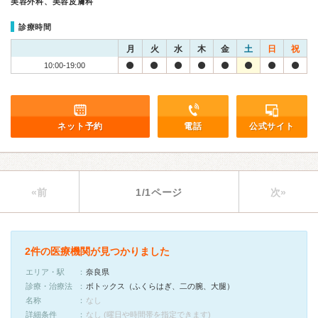
美容外科、美容皮膚科
診療時間
月
火
水
木
金
土
日
祝
10:00-19:00
ネット予約
電話
公式サイト
«前
1/1ページ
次»
2件の医療機関が見つかりました
エリア・駅
奈良県
診療・治療法
ボトックス（ふくらはぎ、二の腕、大腿）
名称
なし
詳細条件
なし (曜日や時間帯を指定できます)