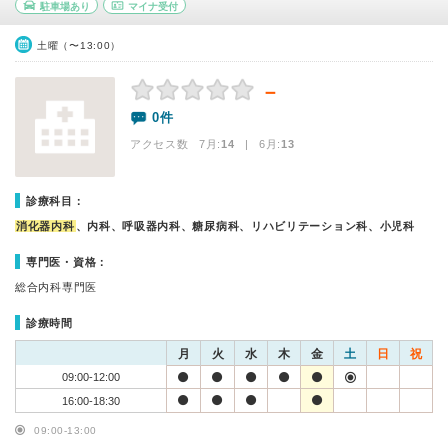
駐車場あり
マイナ受付
土曜（〜13:00）
－
0件
アクセス数 7月:
14
| 6月:
13
診療科目：
消化器内科
、内科、呼吸器内科、糖尿病科、リハビリテーション科、小児科
専門医・資格：
総合内科専門医
診療時間
月
火
水
木
金
土
日
祝
09:00-12:00
16:00-18:30
09:00-13:00