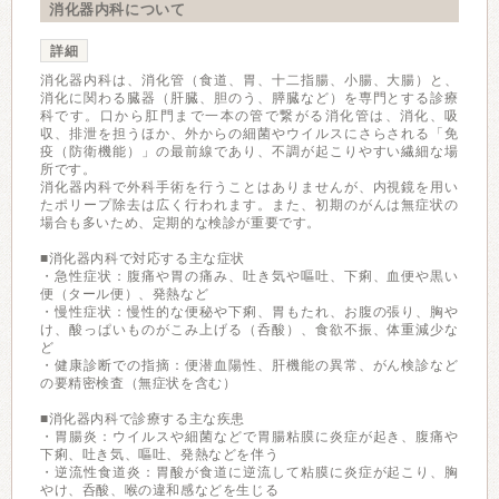
消化器内科について
詳細
消化器内科は、消化管（食道、胃、十二指腸、小腸、大腸）と、
消化に関わる臓器（肝臓、胆のう、膵臓など）を専門とする診療
科です。口から肛門まで一本の管で繋がる消化管は、消化、吸
収、排泄を担うほか、外からの細菌やウイルスにさらされる「免
疫（防衛機能）」の最前線であり、不調が起こりやすい繊細な場
所です。
消化器内科で外科手術を行うことはありませんが、内視鏡を用い
たポリープ除去は広く行われます。また、初期のがんは無症状の
場合も多いため、定期的な検診が重要です。
■消化器内科で対応する主な症状
・急性症状：腹痛や胃の痛み、吐き気や嘔吐、下痢、血便や黒い
便（タール便）、発熱など
・慢性症状：慢性的な便秘や下痢、胃もたれ、お腹の張り、胸や
け、酸っぱいものがこみ上げる（呑酸）、食欲不振、体重減少な
ど
・健康診断での指摘：便潜血陽性、肝機能の異常、がん検診など
の要精密検査（無症状を含む）
■消化器内科で診療する主な疾患
・胃腸炎：ウイルスや細菌などで胃腸粘膜に炎症が起き、腹痛や
下痢、吐き気、嘔吐、発熱などを伴う
・逆流性食道炎：胃酸が食道に逆流して粘膜に炎症が起こり、胸
やけ、呑酸、喉の違和感などを生じる