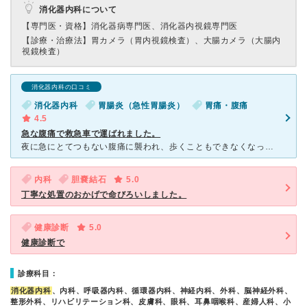
消化器内科について
【専門医・資格】
消化器病専門医、消化器内視鏡専門医
【診療・治療法】
胃カメラ（胃内視鏡検査）、大腸カメラ（大腸内
視鏡検査）
消化器内科の口コミ
消化器内科
胃腸炎（急性胃腸炎）
胃痛・腹痛
4.5
急な腹痛で救急車で運ばれました。
夜に急にとてつもない腹痛に襲われ、歩くこともできなくなったので、救急車を呼ぶことになりました。 夜だったこともあり、救急で診察してくれるところが近くではこの西部病院だけだったので、この病院に運ばれま
内科
胆嚢結石
5.0
丁寧な処置のおかげで命びろいしました。
健康診断
5.0
健康診断で
診療科目：
消化器内科
、内科、呼吸器内科、循環器内科、神経内科、外科、脳神経外科、
整形外科、リハビリテーション科、皮膚科、眼科、耳鼻咽喉科、産婦人科、小