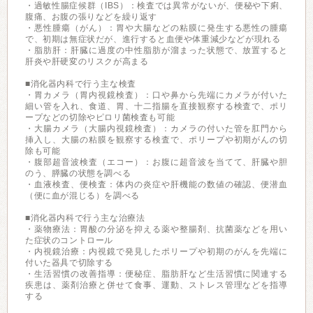
・過敏性腸症候群（IBS）：検査では異常がないが、便秘や下痢、
腹痛、お腹の張りなどを繰り返す
・悪性腫瘍（がん）：胃や大腸などの粘膜に発生する悪性の腫瘍
で、初期は無症状だが、進行すると血便や体重減少などが現れる
・脂肪肝：肝臓に過度の中性脂肪が溜まった状態で、放置すると
肝炎や肝硬変のリスクが高まる
■消化器内科で行う主な検査
・胃カメラ（胃内視鏡検査）：口や鼻から先端にカメラが付いた
細い管を入れ、食道、胃、十二指腸を直接観察する検査で、ポリ
ープなどの切除やピロリ菌検査も可能
・大腸カメラ（大腸内視鏡検査）：カメラの付いた管を肛門から
挿入し、大腸の粘膜を観察する検査で、ポリープや初期がんの切
除も可能
・腹部超音波検査（エコー）：お腹に超音波を当てて、肝臓や胆
のう、膵臓の状態を調べる
・血液検査、便検査：体内の炎症や肝機能の数値の確認、便潜血
（便に血が混じる）を調べる
■消化器内科で行う主な治療法
・薬物療法：胃酸の分泌を抑える薬や整腸剤、抗菌薬などを用い
た症状のコントロール
・内視鏡治療：内視鏡で発見したポリープや初期のがんを先端に
付いた器具で切除する
・生活習慣の改善指導：便秘症、脂肪肝など生活習慣に関連する
疾患は、薬剤治療と併せて食事、運動、ストレス管理などを指導
する