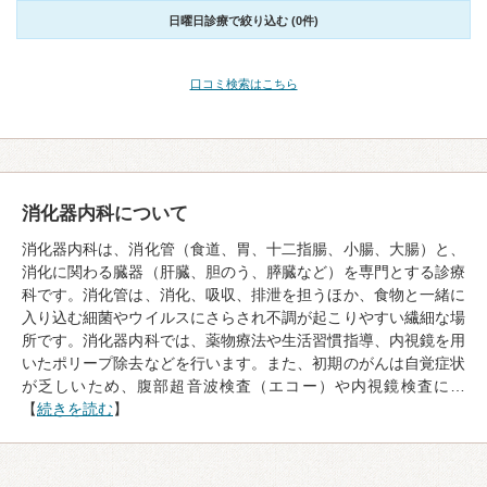
日曜日診療で絞り込む (0件)
口コミ検索はこちら
消化器内科について
消化器内科は、消化管（食道、胃、十二指腸、小腸、大腸）と、
消化に関わる臓器（肝臓、胆のう、膵臓など）を専門とする診療
科です。消化管は、消化、吸収、排泄を担うほか、食物と一緒に
入り込む細菌やウイルスにさらされ不調が起こりやすい繊細な場
所です。消化器内科では、薬物療法や生活習慣指導、内視鏡を用
いたポリープ除去などを行います。また、初期のがんは自覚症状
が乏しいため、腹部超音波検査（エコー）や内視鏡検査に…
【
続きを読む
】