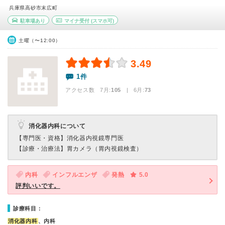
兵庫県高砂市末広町
駐車場あり
マイナ受付
(スマホ可)
土曜（〜12:00）
3.49
1件
アクセス数 7月:
105
| 6月:
73
消化器内科について
【専門医・資格】
消化器内視鏡専門医
【診療・治療法】
胃カメラ（胃内視鏡検査）
内科
インフルエンザ
発熱
5.0
評判いいです。
診療科目：
消化器内科
、内科