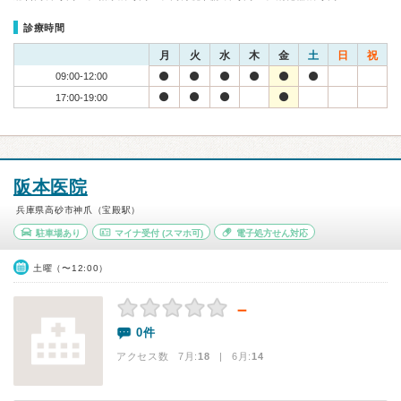
診療時間
月
火
水
木
金
土
日
祝
09:00-12:00
17:00-19:00
阪本医院
兵庫県高砂市神爪（宝殿駅）
駐車場あり
マイナ受付
(スマホ可)
電子処方せん対応
土曜（〜12:00）
－
0件
アクセス数 7月:
18
| 6月:
14