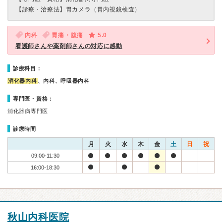
【診療・治療法】
胃カメラ（胃内視鏡検査）
内科
胃痛・腹痛
5.0
看護師さんや薬剤師さんの対応に感動
診療科目：
消化器内科
、内科、呼吸器内科
専門医・資格：
消化器病専門医
診療時間
月
火
水
木
金
土
日
祝
09:00-11:30
16:00-18:30
秋山内科医院