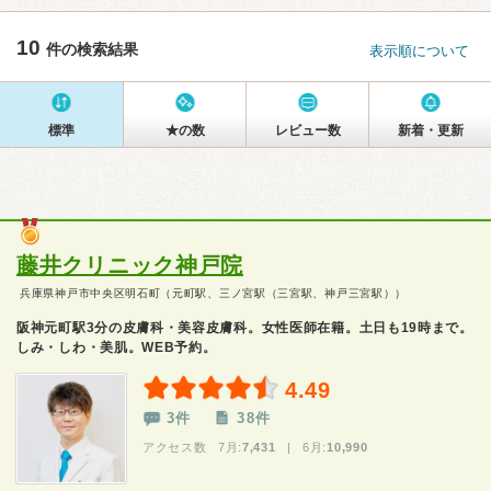
10
件の検索結果
表示順について
標準
★の数
レビュー数
新着・更新
藤井クリニック神戸院
兵庫県神戸市中央区明石町（元町駅、三ノ宮駅（三宮駅、神戸三宮駅））
阪神元町駅3分の皮膚科・美容皮膚科。女性医師在籍。土日も19時まで。
しみ・しわ・美肌。WEB予約。
4.49
3件
38件
アクセス数 7月:
7,431
| 6月:
10,990