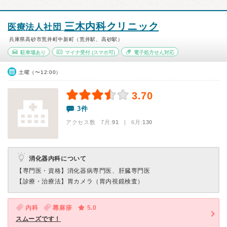
三木内科クリニック
医療法人社団
兵庫県高砂市荒井町中新町（荒井駅、高砂駅）
駐車場あり
マイナ受付
(スマホ可)
電子処方せん対応
土曜（〜12:00）
3.70
3件
アクセス数 7月:
91
| 6月:
130
消化器内科について
【専門医・資格】
消化器病専門医、肝臓専門医
【診療・治療法】
胃カメラ（胃内視鏡検査）
内科
蕁麻疹
5.0
スムーズです！