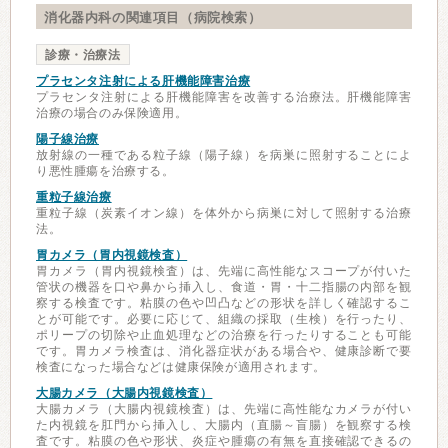
消化器内科の関連項目（病院検索）
診療・治療法
プラセンタ注射による肝機能障害治療
プラセンタ注射による肝機能障害を改善する治療法。肝機能障害
治療の場合のみ保険適用。
陽子線治療
放射線の一種である粒子線（陽子線）を病巣に照射することによ
り悪性腫瘍を治療する。
重粒子線治療
重粒子線（炭素イオン線）を体外から病巣に対して照射する治療
法。
胃カメラ（胃内視鏡検査）
胃カメラ（胃内視鏡検査）は、先端に高性能なスコープが付いた
管状の機器を口や鼻から挿入し、食道・胃・十二指腸の内部を観
察する検査です。粘膜の色や凹凸などの形状を詳しく確認するこ
とが可能です。必要に応じて、組織の採取（生検）を行ったり、
ポリープの切除や止血処理などの治療を行ったりすることも可能
です。胃カメラ検査は、消化器症状がある場合や、健康診断で要
検査になった場合などは健康保険が適用されます。
大腸カメラ（大腸内視鏡検査）
大腸カメラ（大腸内視鏡検査）は、先端に高性能なカメラが付い
た内視鏡を肛門から挿入し、大腸内（直腸～盲腸）を観察する検
査です。粘膜の色や形状、炎症や腫瘍の有無を直接確認できるの