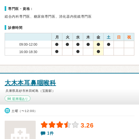
専門医・資格：
総合内科専門医、糖尿病専門医、消化器内視鏡専門医
診療時間
月
火
水
木
金
土
日
祝
09:00-12:00
16:00-18:30
大木本耳鼻咽喉科
兵庫県高砂市米田町島（宝殿駅）
駐車場あり
土曜（〜12:00）
3.26
1件