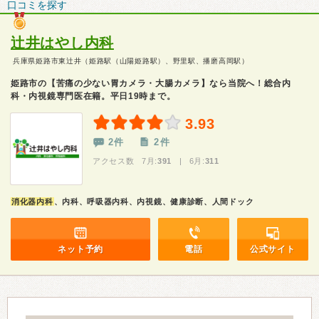
口コミを探す
辻井はやし内科
兵庫県姫路市東辻井（姫路駅（山陽姫路駅）、野里駅、播磨高岡駅）
姫路市の【苦痛の少ない胃カメラ・大腸カメラ】なら当院へ！総合内
科・内視鏡専門医在籍。平日19時まで。
3.93
2件
2件
アクセス数 7月:
391
| 6月:
311
消化器内科
、内科、呼吸器内科、内視鏡、健康診断、人間ドック
ネット予約
電話
公式サイト