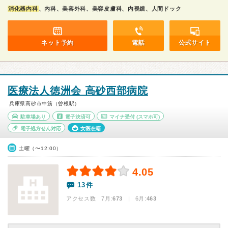
消化器内科
、内科、美容外科、美容皮膚科、内視鏡、人間ドック
ネット予約
電話
公式サイト
医療法人徳洲会 高砂西部病院
兵庫県高砂市中筋（曽根駅）
駐車場あり
電子決済可
マイナ受付
(スマホ可)
電子処方せん対応
女医在籍
土曜（〜12:00）
4.05
13件
アクセス数 7月:
673
| 6月:
463