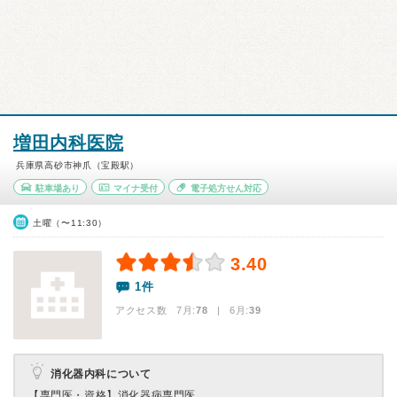
増田内科医院
兵庫県高砂市神爪（宝殿駅）
駐車場あり
マイナ受付
電子処方せん対応
土曜（〜11:30）
3.40
1件
アクセス数 7月:
78
| 6月:
39
消化器内科について
【専門医・資格】
消化器病専門医