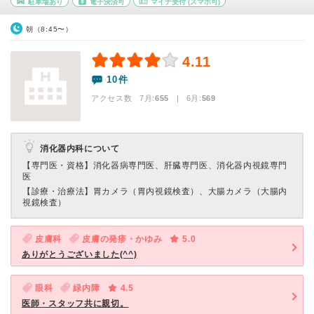
駐車場あり
電子決済可
マイナ受付
(スマホ可)
朝（8:45〜）
4.11
10件
アクセス数 7月:
655
| 6月:
569
消化器内科について
【専門医・資格】
消化器病専門医、肝臓専門医、消化器内視鏡専門
医
【診療・治療法】
胃カメラ（胃内視鏡検査）、大腸カメラ（大腸内
視鏡検査）
皮膚科
皮膚の発疹・かゆみ
5.0
ありがとうございました(^^)
眼科
緑内障
4.5
医師・スタッフ共に親切。