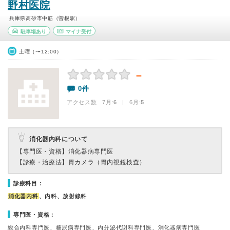
野村医院
兵庫県高砂市中筋（曽根駅）
駐車場あり
マイナ受付
土曜（〜12:00）
－
0件
アクセス数 7月:
6
| 6月:
5
消化器内科について
【専門医・資格】
消化器病専門医
【診療・治療法】
胃カメラ（胃内視鏡検査）
診療科目：
消化器内科
、内科、放射線科
専門医・資格：
総合内科専門医、糖尿病専門医、内分泌代謝科専門医、消化器病専門医