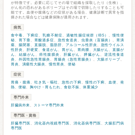
が特徴です。必要に応じてその場で組織を採取したり（生検）、
がん化の恐れがあるポリープはその場で切除したりすることも可
能です。血便や腹痛などの症状がある場合、健康診断で異常を指
摘された場合などは健康保険が適用されます。
病気
食中毒
、
下痢症
、
乳糖不耐症
、
過敏性腸症候群（IBS）
、
慢性便
秘
、
胃下垂
、
胃酸過多症
、
急性食道炎
、
虫垂炎（盲腸炎）
、
胃潰
瘍
、
腸閉塞
、
直腸脱
、
脂肪肝
、
アルコール性肝炎
、
急性ウイルス
性肝炎
、
肝硬変
、
食道がん
、
胃がん
、
胃肉腫
、
大腸がん
、
直腸が
ん
、
結腸がん
、
癌性腹膜炎
、
肝臓がん
、
膵臓がん
、
逆流性食道
炎
、
外因性急性胃腸炎
、
胃腸炎（急性胃腸炎）
、
大腸ポリープ
、
胃炎
、
潰瘍性大腸炎
、
慢性胃炎
、
便秘
症状
胃痛・腹痛
、
吐き気・嘔吐
、
急性の下痢
、
慢性の下痢
、
血便
、
発
熱
、
便秘
、
胸やけ・胃もたれ
、
食欲不振
、
体重減少
専門外来
肝臓病外来
、
ストーマ専門外来
専門医・資格
肝臓専門医
、
消化器内視鏡専門医
、
消化器病専門医
、
大腸肛門病
専門医