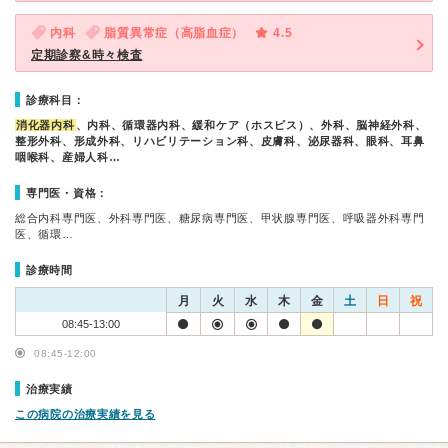
内科
脂質異常症（高脂血症）
4.5
定期診察&時々検査
診療科目：
消化器内科
、内科、循環器内科、緩和ケア（ホスピス）、外科、脳神経外科、
整形外科、形成外科、リハビリテーション科、皮膚科、泌尿器科、眼科、耳鼻
咽喉科、産婦人科…
専門医・資格：
総合内科専門医、外科専門医、糖尿病専門医、甲状腺専門医、呼吸器外科専門
医、循環…
診療時間
月
火
水
木
金
土
日
祝
08:45-13:00
08:45-12:00
治療実績
この病院の治療実績を見る