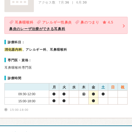
アクセス数 7月:
36
| 6月:
30
耳鼻咽喉科
アレルギー性鼻炎
鼻のつまり
4.5
鼻炎のレーザ治療ができる耳鼻科
診療科目：
消化器内科
、アレルギー科、耳鼻咽喉科
専門医・資格：
耳鼻咽喉科専門医
診療時間
月
火
水
木
金
土
日
祝
09:30-12:00
15:00-18:00
15:00-18:00