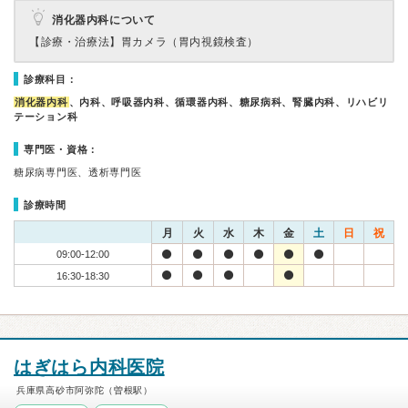
消化器内科について
【診療・治療法】
胃カメラ（胃内視鏡検査）
診療科目：
消化器内科
、内科、呼吸器内科、循環器内科、糖尿病科、腎臓内科、リハビリ
テーション科
専門医・資格：
糖尿病専門医、透析専門医
診療時間
月
火
水
木
金
土
日
祝
09:00-12:00
16:30-18:30
はぎはら内科医院
兵庫県高砂市阿弥陀（曽根駅）