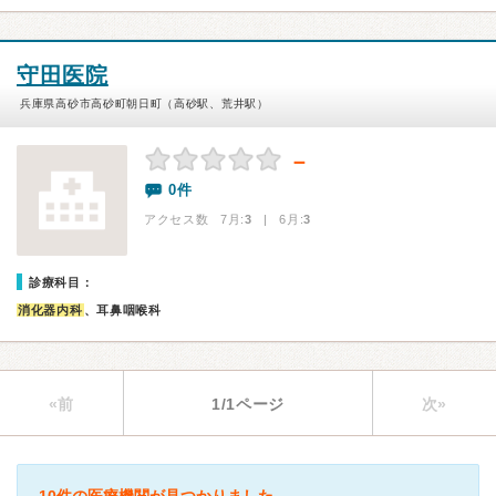
守田医院
兵庫県高砂市高砂町朝日町（高砂駅、荒井駅）
－
0件
アクセス数 7月:
3
| 6月:
3
診療科目：
消化器内科
、耳鼻咽喉科
«前
1/1ページ
次»