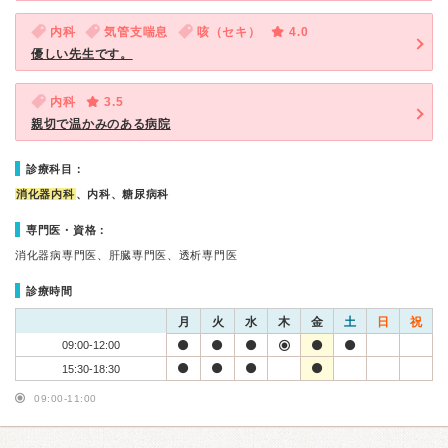
内科
気管支喘息
咳（セキ）
4.0
優しい先生です。
内科
3.5
親切で温かみのある病院
診療科目：
消化器内科
、内科、糖尿病科
専門医・資格：
消化器病専門医、肝臓専門医、透析専門医
診療時間
月
火
水
木
金
土
日
祝
09:00-12:00
15:30-18:30
09:00-11:00