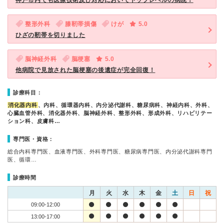
神戸市内でも医療技術及び対応においてトップレベルの病院！
整形外科
膝靭帯損傷
けが
5.0
ひざの靭帯を切りました
脳神経外科
脳梗塞
5.0
他病院で見放された脳梗塞の後遺症が完全回復！
診療科目：
消化器内科
、内科、循環器内科、内分泌代謝科、糖尿病科、神経内科、外科、
心臓血管外科、消化器外科、脳神経外科、整形外科、形成外科、リハビリテー
ション科、皮膚科…
専門医・資格：
総合内科専門医、血液専門医、外科専門医、糖尿病専門医、内分泌代謝科専門
医、循環…
診療時間
月
火
水
木
金
土
日
祝
09:00-12:00
13:00-17:00