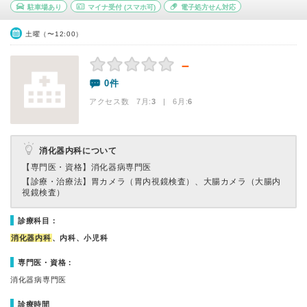
駐車場あり
マイナ受付
(スマホ可)
電子処方せん対応
土曜（〜12:00）
－
0件
アクセス数 7月:
3
| 6月:
6
消化器内科について
【専門医・資格】
消化器病専門医
【診療・治療法】
胃カメラ（胃内視鏡検査）、大腸カメラ（大腸内
視鏡検査）
診療科目：
消化器内科
、内科、小児科
専門医・資格：
消化器病専門医
診療時間