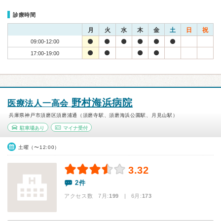
診療時間
月
火
水
木
金
土
日
祝
09:00-12:00
17:00-19:00
野村海浜病院
医療法人一高会
兵庫県神戸市須磨区須磨浦通（須磨寺駅、須磨海浜公園駅、月見山駅）
駐車場あり
マイナ受付
土曜（〜12:00）
3.32
2件
アクセス数 7月:
199
| 6月:
173