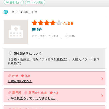
駐車場あり
マイナ受付
土曜（〜12:30）・日曜
4.08
6件
アクセス数 7月:
411
| 6月:
415
消化器内科について
【診療・治療法】
胃カメラ（胃内視鏡検査）、大腸カメラ（大腸内
視鏡検査）
かぜ
5.0
日曜も開いてる！
肛門科
肛門から出血
4.5
丁寧に検査をしていただきました。