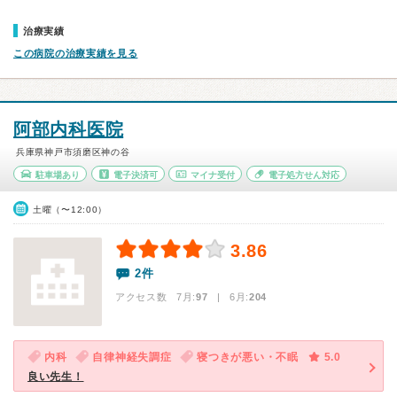
治療実績
この病院の治療実績を見る
阿部内科医院
兵庫県神戸市須磨区神の谷
駐車場あり
電子決済可
マイナ受付
電子処方せん対応
土曜（〜12:00）
3.86
2件
アクセス数 7月:
97
| 6月:
204
内科
自律神経失調症
寝つきが悪い・不眠
5.0
良い先生！