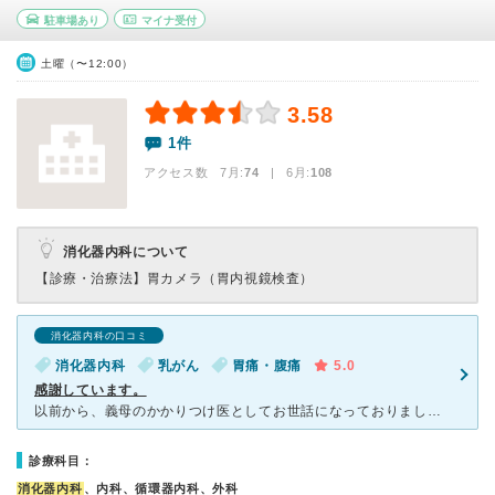
駐車場あり
マイナ受付
土曜（〜12:00）
3.58
1件
アクセス数 7月:
74
| 6月:
108
消化器内科について
【診療・治療法】
胃カメラ（胃内視鏡検査）
消化器内科の口コミ
消化器内科
乳がん
胃痛・腹痛
5.0
感謝しています。
以前から、義母のかかりつけ医としてお世話になっておりました。 軽度の認知症がありその他に数年前にガンを患い手術を国立病院で行いました。 その後の体調管理のため月1回定期的に受診しておりました。
診療科目：
消化器内科
、内科、循環器内科、外科