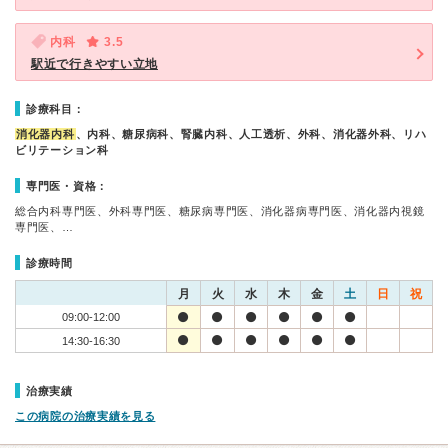
内科
3.5
駅近で行きやすい立地
診療科目：
消化器内科
、内科、糖尿病科、腎臓内科、人工透析、外科、消化器外科、リハ
ビリテーション科
専門医・資格：
総合内科専門医、外科専門医、糖尿病専門医、消化器病専門医、消化器内視鏡
専門医、…
診療時間
月
火
水
木
金
土
日
祝
09:00-12:00
14:30-16:30
治療実績
この病院の治療実績を見る