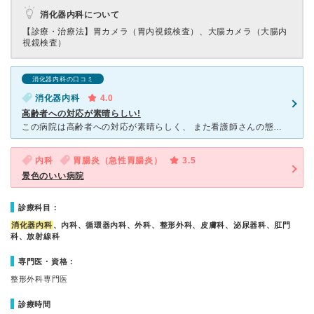
消化器内科について
【診療・治療法】
胃カメラ（胃内視鏡検査）、大腸カメラ（大腸内
視鏡検査）
消化器内科の口コミ
消化器内科
4.0
高齢者への対応が素晴らしい!
この病院は高齢者への対応が素晴らしく、 また看護師さんの態度や対応もよく安心して受診できます。 この病院は非常におすすめです!! 唯一非を上げるとしては病院内二階で原因不明のにおいがすることくら
内科
胃腸炎（急性胃腸炎）
3.5
景色のいい病院
診療科目：
消化器内科
、内科、循環器内科、外科、整形外科、皮膚科、泌尿器科、肛門
科、放射線科
専門医・資格：
整形外科専門医
診療時間