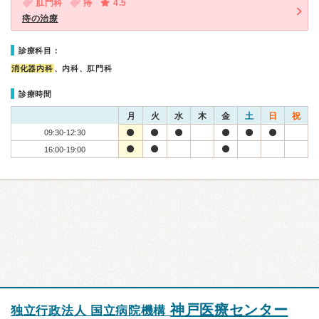
肛門科
痔
4.5
痔の治療
診療科目：
消化器内科
、内科、肛門科
診療時間
月
火
水
木
金
土
日
祝
09:30-12:30
16:00-19:00
神戸医療センター
独立行政法人 国立病院機構