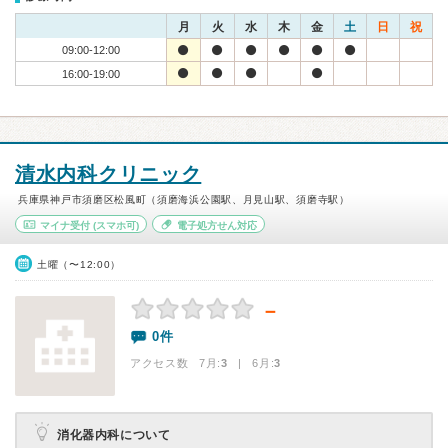
月
火
水
木
金
土
日
祝
09:00-12:00
16:00-19:00
清水内科クリニック
兵庫県神戸市須磨区松風町（須磨海浜公園駅、月見山駅、須磨寺駅）
マイナ受付
(スマホ可)
電子処方せん対応
土曜（〜12:00）
－
0件
アクセス数 7月:
3
| 6月:
3
消化器内科について