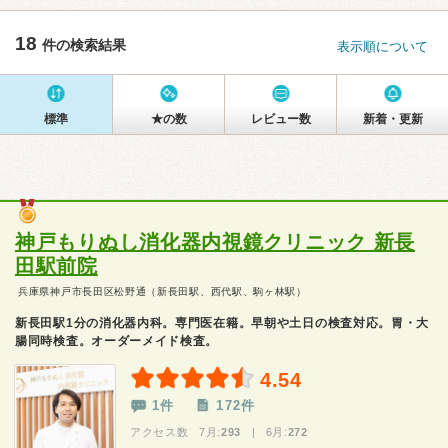
18
件の検索結果
表示順について
標準
★の数
レビュー数
新着・更新
神戸もりぬし消化器内視鏡クリニック 新長
田駅前院
兵庫県神戸市長田区松野通（新長田駅、西代駅、駒ヶ林駅）
新長田駅1分の消化器内科。専門医在籍。早朝や土日の検査対応。胃・大
腸同時検査。オーダーメイド検査。
4.54
1件
172件
アクセス数 7月:
293
| 6月:
272