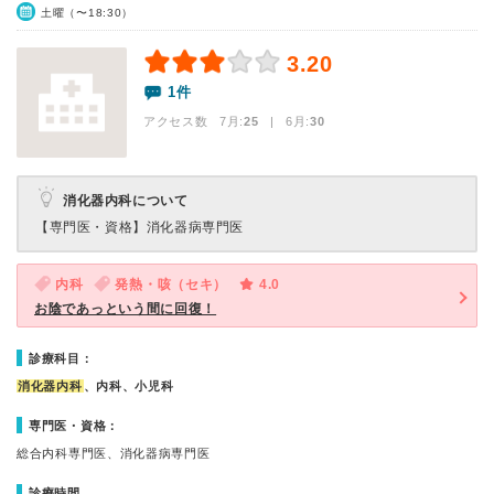
土曜（〜18:30）
3.20
1件
アクセス数 7月:
25
| 6月:
30
消化器内科について
【専門医・資格】
消化器病専門医
内科
発熱・咳（セキ）
4.0
お陰であっという間に回復！
診療科目：
消化器内科
、内科、小児科
専門医・資格：
総合内科専門医、消化器病専門医
診療時間