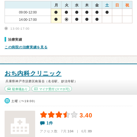
月
火
水
木
金
土
日
祝
09:00-12:00
14:00-17:00
13:00-17:00
治療実績
この病院の治療実績を見る
おち内科クリニック
兵庫県神戸市須磨区南落合（名谷駅、妙法寺駅）
駐車場あり
マイナ受付
(スマホ可)
土曜（〜19:00）
3.40
1件
アクセス数 7月:
104
| 6月:
89