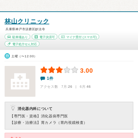
林山クリニック
兵庫県神戸市須磨区妙法寺
駐車場あり
電子決済可
マイナ受付
(スマホ可)
電子処方せん対応
土曜（〜12:00）
3.00
1件
アクセス数 7月:
26
| 6月:
46
消化器内科について
【専門医・資格】
消化器病専門医
【診療・治療法】
胃カメラ（胃内視鏡検査）