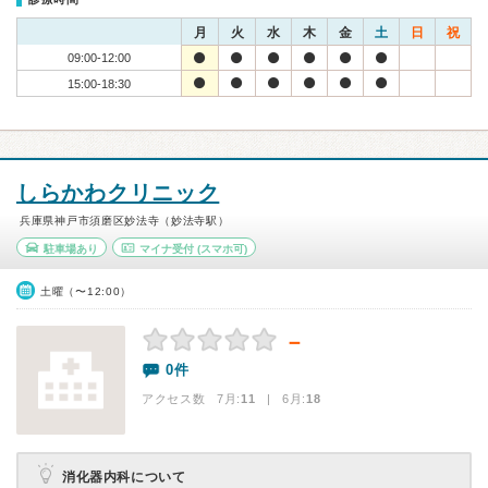
月
火
水
木
金
土
日
祝
09:00-12:00
15:00-18:30
しらかわクリニック
兵庫県神戸市須磨区妙法寺（妙法寺駅）
駐車場あり
マイナ受付
(スマホ可)
土曜（〜12:00）
－
0件
アクセス数 7月:
11
| 6月:
18
消化器内科について