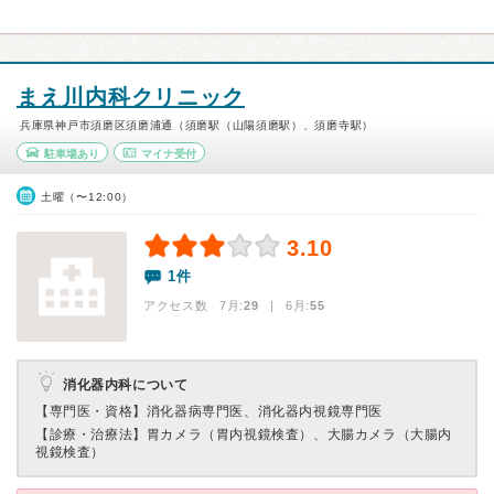
まえ川内科クリニック
兵庫県神戸市須磨区須磨浦通（須磨駅（山陽須磨駅）、須磨寺駅）
駐車場あり
マイナ受付
土曜（〜12:00）
3.10
1件
アクセス数 7月:
29
| 6月:
55
消化器内科について
【専門医・資格】
消化器病専門医、消化器内視鏡専門医
【診療・治療法】
胃カメラ（胃内視鏡検査）、大腸カメラ（大腸内
視鏡検査）