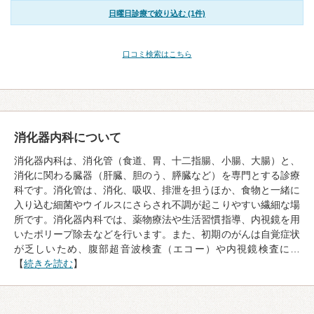
日曜日診療で絞り込む (1件)
口コミ検索はこちら
消化器内科について
消化器内科は、消化管（食道、胃、十二指腸、小腸、大腸）と、
消化に関わる臓器（肝臓、胆のう、膵臓など）を専門とする診療
科です。消化管は、消化、吸収、排泄を担うほか、食物と一緒に
入り込む細菌やウイルスにさらされ不調が起こりやすい繊細な場
所です。消化器内科では、薬物療法や生活習慣指導、内視鏡を用
いたポリープ除去などを行います。また、初期のがんは自覚症状
が乏しいため、腹部超音波検査（エコー）や内視鏡検査に…
【
続きを読む
】