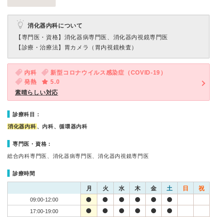
消化器内科について
【専門医・資格】
消化器病専門医、消化器内視鏡専門医
【診療・治療法】
胃カメラ（胃内視鏡検査）
内科
新型コロナウイルス感染症（COVID-19）
発熱
5.0
素晴らしい対応
診療科目：
消化器内科
、内科、循環器内科
専門医・資格：
総合内科専門医、消化器病専門医、消化器内視鏡専門医
診療時間
月
火
水
木
金
土
日
祝
09:00-12:00
17:00-19:00