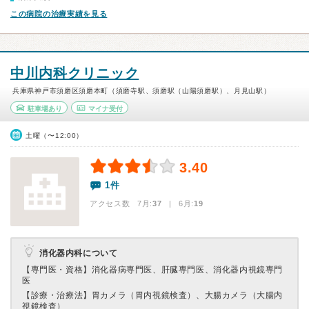
この病院の治療実績を見る
中川内科クリニック
兵庫県神戸市須磨区須磨本町（須磨寺駅、須磨駅（山陽須磨駅）、月見山駅）
駐車場あり
マイナ受付
土曜（〜12:00）
3.40
1件
アクセス数 7月:
37
| 6月:
19
消化器内科について
【専門医・資格】
消化器病専門医、肝臓専門医、消化器内視鏡専門
医
【診療・治療法】
胃カメラ（胃内視鏡検査）、大腸カメラ（大腸内
視鏡検査）