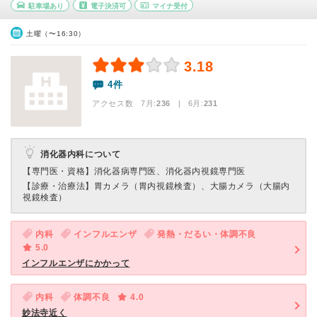
駐車場あり
電子決済可
マイナ受付
土曜（〜16:30）
3.18
4件
アクセス数 7月:
236
| 6月:
231
消化器内科について
【専門医・資格】
消化器病専門医、消化器内視鏡専門医
【診療・治療法】
胃カメラ（胃内視鏡検査）、大腸カメラ（大腸内
視鏡検査）
内科
インフルエンザ
発熱・だるい・体調不良
5.0
インフルエンザにかかって
内科
体調不良
4.0
妙法寺近く