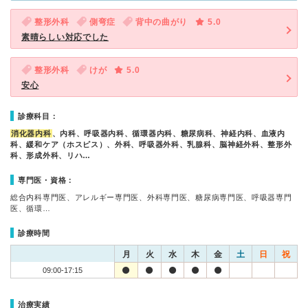
整形外科
側弯症
背中の曲がり
5.0
素晴らしい対応でした
整形外科
けが
5.0
安心
診療科目：
消化器内科
、内科、呼吸器内科、循環器内科、糖尿病科、神経内科、血液内
科、緩和ケア（ホスピス）、外科、呼吸器外科、乳腺科、脳神経外科、整形外
科、形成外科、リハ…
専門医・資格：
総合内科専門医、アレルギー専門医、外科専門医、糖尿病専門医、呼吸器専門
医、循環…
診療時間
月
火
水
木
金
土
日
祝
09:00-17:15
治療実績