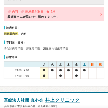
内科
排尿痛がある
5.0
看護師さんが思いやり溢れてました。
診療科目：
消化器内科
、内科
専門医・資格：
消化器病専門医、肝臓専門医、消化器内視鏡専門医
診療時間
月
火
水
木
金
土
日
祝
09:00-12:00
17:00-19:00
井上クリニック
医療法人社団 真心会
兵庫県神戸市須磨区神の谷（総合運動公園駅）