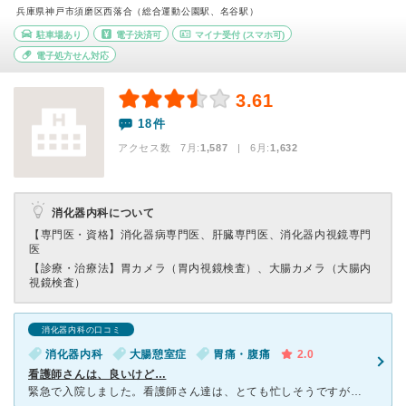
兵庫県神戸市須磨区西落合（総合運動公園駅、名谷駅）
駐車場あり
電子決済可
マイナ受付
(スマホ可)
電子処方せん対応
3.61
18件
アクセス数 7月:
1,587
| 6月:
1,632
消化器内科について
【専門医・資格】
消化器病専門医、肝臓専門医、消化器内視鏡専門
医
【診療・治療法】
胃カメラ（胃内視鏡検査）、大腸カメラ（大腸内
視鏡検査）
消化器内科の口コミ
消化器内科
大腸憩室症
胃痛・腹痛
2.0
看護師さんは、良いけど…
緊急で入院しました。看護師さん達は、とても忙しそうですが、いつもニコニコと接していただき不安な気持ちが、なくなりました。 ただ病室は、古く、それは、仕方ないですが、掃除が全然できてなく、トイレは、ず