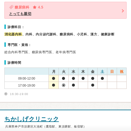
糖尿病科
4.5
とっても親切
診療科目：
消化器内科
、内科、内分泌代謝科、糖尿病科、小児科、漢方、健康診断
専門医・資格：
総合内科専門医、糖尿病専門医、老年病専門医
診療時間
月
火
水
木
金
土
日
祝
09:00-12:00
17:00-19:00
16:30-19:00
ちかしげクリニック
兵庫県神戸市須磨区大池町（鷹取駅、東須磨駅、板宿駅）