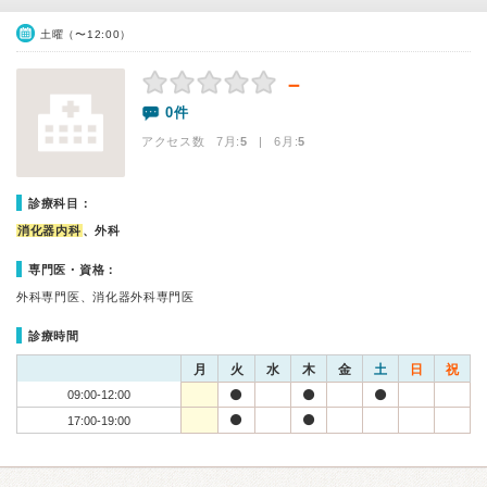
土曜（〜12:00）
－
0件
アクセス数 7月:
5
| 6月:
5
診療科目：
消化器内科
、外科
専門医・資格：
外科専門医、消化器外科専門医
診療時間
月
火
水
木
金
土
日
祝
09:00-12:00
17:00-19:00