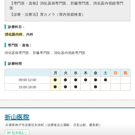
【専門医・資格】
消化器病専門医、肝臓専門医、消化器内視鏡専門
医
【診療・治療法】
胃カメラ（胃内視鏡検査）
診療科目：
消化器内科
、内科
専門医・資格：
消化器病専門医、肝臓専門医、消化器内視鏡専門医
診療時間
月
火
水
木
金
土
日
祝
09:00-12:00
15:00-18:00
折山医院
兵庫県神戸市須磨区衣掛町（須磨海浜公園駅、月見山駅、鷹取駅）
駐車場あり