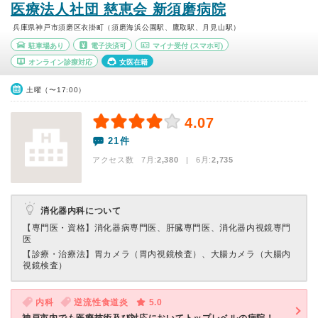
医療法人社団 慈恵会 新須磨病院
兵庫県神戸市須磨区衣掛町（須磨海浜公園駅、鷹取駅、月見山駅）
駐車場あり
電子決済可
マイナ受付
(スマホ可)
オンライン診療対応
女医在籍
土曜（〜17:00）
4.07
21件
アクセス数 7月:
2,380
| 6月:
2,735
消化器内科について
【専門医・資格】
消化器病専門医、肝臓専門医、消化器内視鏡専門
医
【診療・治療法】
胃カメラ（胃内視鏡検査）、大腸カメラ（大腸内
視鏡検査）
内科
逆流性食道炎
5.0