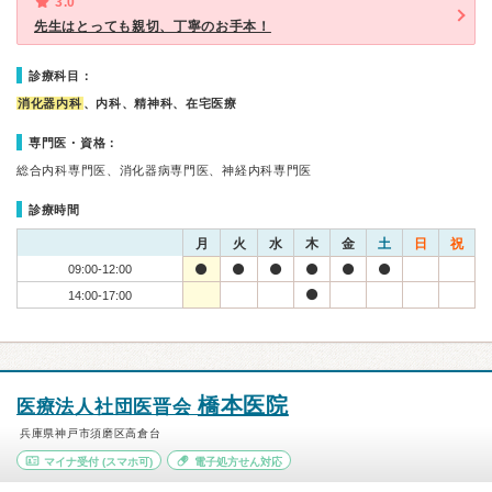
3.0
先生はとっても親切、丁寧のお手本！
診療科目：
消化器内科
、内科、精神科、在宅医療
専門医・資格：
総合内科専門医、消化器病専門医、神経内科専門医
診療時間
月
火
水
木
金
土
日
祝
09:00-12:00
14:00-17:00
橋本医院
医療法人社団医晋会
兵庫県神戸市須磨区高倉台
マイナ受付
(スマホ可)
電子処方せん対応