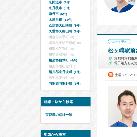
京田辺市
(7件)
京丹後市
(5件)
南丹市
(5件)
木津川市
(11件)
乙訓郡大山崎町
(3件)
久世郡久御山町
(3件)
綴喜郡井手町
(0)
ネット予約
綴喜郡宇治田原町
(0)
相楽郡笠置町
(0)
松ヶ崎駅前
相楽郡和束町
(0)
京都府京都市
相楽郡精華町
(4件)
電子処方せん
相楽郡南山城村
(0)
船井郡京丹波町
(1件)
土曜（〜12:0
与謝郡伊根町
(0)
与謝郡与謝野町
(5件)
路線・駅から検索
京都府の路線一覧
地図から検索