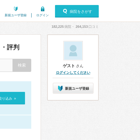
病院をさがす
新規ユーザ登録
ログイン
182,225
病院・
264,153
口コミ
・評判
ゲスト
さん
ログインしてください
新規ユーザ登録
絞り込み »