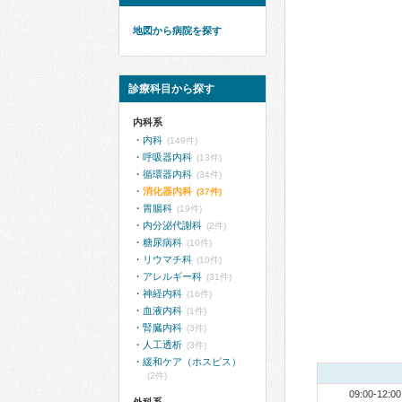
地図から病院を探す
診療科目から探す
内科系
内科
(149件)
呼吸器内科
(13件)
循環器内科
(34件)
消化器内科
(37件)
胃腸科
(19件)
内分泌代謝科
(2件)
糖尿病科
(10件)
リウマチ科
(10件)
アレルギー科
(31件)
神経内科
(16件)
血液内科
(1件)
腎臓内科
(3件)
人工透析
(3件)
緩和ケア（ホスピス）
(2件)
09:00-12:00