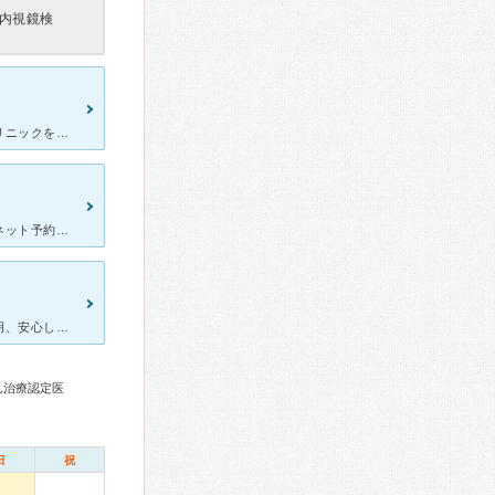
内視鏡検
胃カメラ検査の為に絶食するなら大腸カメラ検査も同時に実施するクリニックを探していました。問診で 疑問も解消され おくだ先生は穏やかで優しくて不調の話がしやすい雰囲気でした。検査前日には 大腸検査食
松ヶ崎駅前でアクセスが良く、こちらに来院しました。初診の際はネット予約から。事前にwebで問診票を書いたので、待ち時間は少なく済みます。院内とても綺麗です。 3回目の来院。自身初の胃カメラで心配
内視鏡の技術、的確で無駄のない診察、分かりやすく患者おもいの説明、安心して受診できる、信頼できる先生です。 １０年ほど前に奥田先生の胃カメラ検査を受けた時、こんなに楽なのは初めて！と体感し、これ
ん治療認定医
日
祝