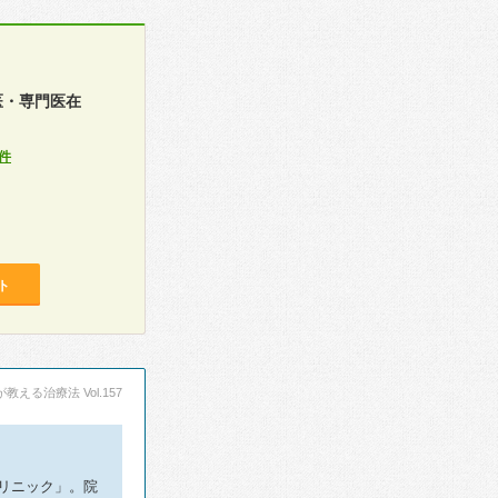
医・専門医在
件
ト
える治療法 Vol.157
リニック」。院