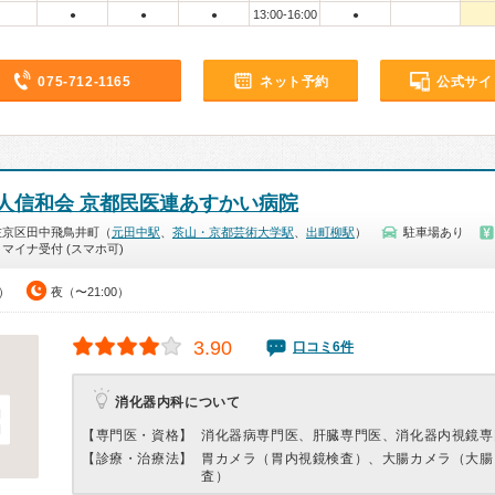
13:00-16:00
●
●
●
●
075-712-1165
ネット予約
公式サイ
人信和会 京都民医連あすかい病院
左京区田中飛鳥井町（
元田中駅
、
茶山・京都芸術大学駅
、
出町柳駅
）
駐車場あり
マイナ受付 (スマホ可)
0）
夜（〜21:00）
3.90
口コミ6件
消化器内科について
【専門医・資格】
消化器病専門医、肝臓専門医、消化器内視鏡専
【診療・治療法】
胃カメラ（胃内視鏡検査）、大腸カメラ（大腸
査）