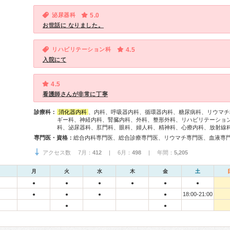
泌尿器科
5.0
お世話に なりました。
リハビリテーション科
4.5
入院にて
4.5
看護師さんが非常に丁寧
診療科：
消化器内科
、内科、呼吸器内科、循環器内科、糖尿病科、リウマチ
ギー科、神経内科、腎臓内科、外科、整形外科、リハビリテーショ
科、泌尿器科、肛門科、眼科、婦人科、精神科、心療内科、放射線
専門医・資格：
アクセス数 7月：
412
| 6月：
498
| 年間：
5,205
月
火
水
木
金
土
●
●
●
●
●
●
18:00-21:00
●
●
●
●
●
●