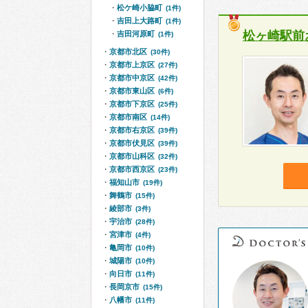
松ケ崎小脇町
(1件)
吉田上大路町
(1件)
松ヶ崎駅前
吉田河原町
(1件)
京都市北区
(30件)
京都市上京区
(27件)
京都市中京区
(42件)
京都市東山区
(6件)
京都市下京区
(25件)
京都市南区
(14件)
京都市右京区
(39件)
京都市伏見区
(39件)
京都市山科区
(32件)
京都市西京区
(23件)
福知山市
(19件)
舞鶴市
(15件)
綾部市
(3件)
宇治市
(28件)
宮津市
(4件)
亀岡市
(10件)
城陽市
(10件)
向日市
(11件)
長岡京市
(15件)
八幡市
(11件)