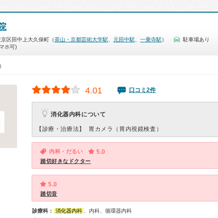
院
左京区田中上大久保町（
茶山・京都芸術大学駅
、
元田中駅
、
一乗寺駅
）
駐車場あり
マホ可)
0）
4.01
口コミ2件
消化器内科について
【診療・治療法】
胃カメラ（胃内視鏡検査）
内科・だるい
5.0
踏切好きなドクター
5.0
踏切音
診療科：
消化器内科
、内科、循環器内科