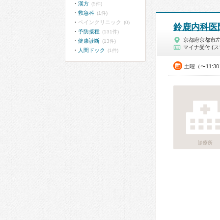
漢方
(5件)
救急科
(1件)
ペインクリニック
(0)
鈴鹿内科医
予防接種
(131件)
京都府京都市
健康診断
(13件)
マイナ受付 (ス
人間ドック
(1件)
土曜（〜11:3
診療所