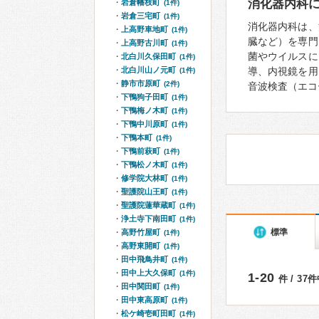
消化器内科
岩倉幡枝町
(1件)
岩倉三宅町
(1件)
消化器内科は、
上高野車地町
(1件)
臓など）を専門
上高野古川町
(1件)
菌やウイルスに
北白川久保田町
(1件)
北白川山ノ元町
導、内視鏡を用
(1件)
静市市原町
(2件)
音波検査（エコ
下鴨狗子田町
(1件)
下鴨梅ノ木町
(1件)
下鴨中川原町
(1件)
下鴨本町
(1件)
下鴨前萩町
(1件)
下鴨松ノ木町
(1件)
修学院大林町
(1件)
聖護院山王町
(1件)
聖護院蓮華蔵町
(1件)
浄土寺下南田町
(1件)
標準
高野竹屋町
(1件)
高野東開町
(1件)
田中飛鳥井町
(1件)
田中上大久保町
(1件)
1-20
件 / 37
田中関田町
(1件)
田中東高原町
(1件)
松ケ崎壱町田町
(1件)