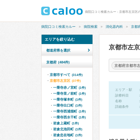
病院口コミ検索カルー - 京都市左京区
病院口コミ検索カルー
病院検索
消化器内科
京都
エリアを絞り込む
京都市左
都道府県を選択
京都府
(484件)
京都府京都市
京都市すべて
(314件)
京都市左京区
(37件)
一乗寺赤ノ宮町
(1件)
エリア・駅
一乗寺里ノ前町
(1件)
診療科目
一乗寺塚本町
(1件)
名称
一乗寺出口町
(1件)
詳細条件
一乗寺西浦畑町
(1件)
一乗寺西水干町
(1件)
岩倉上蔵町
(1件)
岩倉北池田町
(1件)
岩倉忠在地町
(1件)