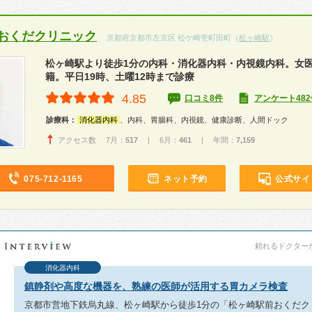
おくだクリニック
京都府京都市左京区 松ケ崎壱町田町（
松ヶ崎駅
）
松ヶ崎駅より徒歩1分の内科・消化器内科・内視鏡内科。女
籍。平日19時、土曜12時まで診療
4.85
口コミ8件
アンケート482
診療科：
消化器内科
、内科、胃腸科、内視鏡、健康診断、人間ドック
アクセス数 7月：
517
| 6月：
461
| 年間：
7,159
075-712-1165
ネット予約
公式サイ
頼れるドクターが教
消化器内科
鎮静剤や高度な機器を、熟練の医師が活用する胃カメラ検査
京都市営地下鉄烏丸線、松ヶ崎駅から徒歩1分の「松ヶ崎駅前おくだク