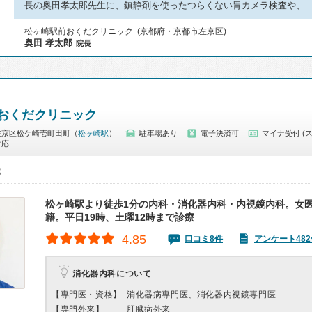
長の奥田孝太郎先生に、鎮静剤を使ったつらくない胃カメラ検査や、
松ヶ崎駅前おくだクリニック (京都府・京都市左京区)
奥田 孝太郎
院長
おくだクリニック
左京区松ケ崎壱町田町（
松ヶ崎駅
）
駐車場あり
電子決済可
マイナ受付 (
対応
0）
松ヶ崎駅より徒歩1分の内科・消化器内科・内視鏡内科。女
籍。平日19時、土曜12時まで診療
4.85
口コミ8件
アンケート482
消化器内科について
【専門医・資格】
消化器病専門医、消化器内視鏡専門医
【専門外来】
肝臓病外来