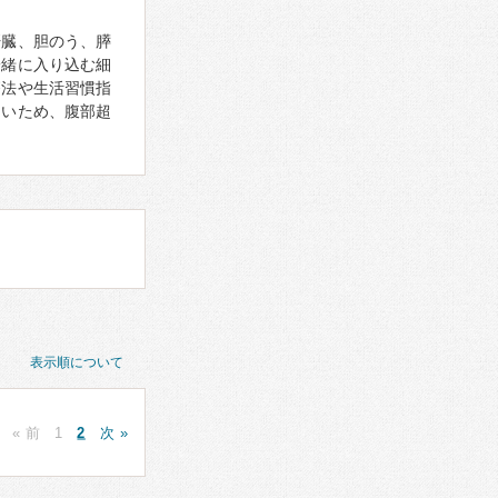
肝臓、胆のう、膵
一緒に入り込む細
療法や生活習慣指
しいため、腹部超
表示順について
« 前
1
2
次 »