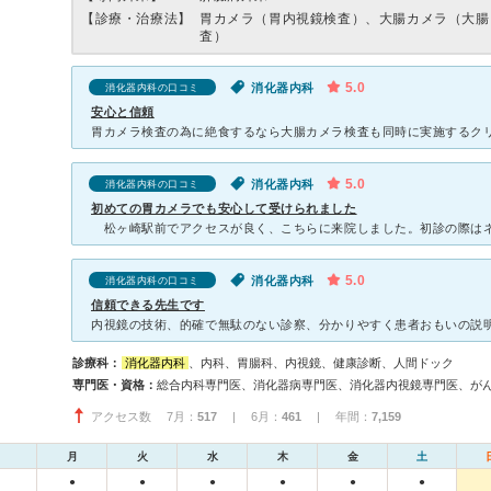
【診療・治療法】
胃カメラ（胃内視鏡検査）、大腸カメラ（大腸
査）
5.0
消化器内科
消化器内科の口コミ
安心と信頼
5.0
消化器内科
消化器内科の口コミ
初めての胃カメラでも安心して受けられました
5.0
消化器内科
消化器内科の口コミ
信頼できる先生です
診療科：
消化器内科
、内科、胃腸科、内視鏡、健康診断、人間ドック
専門医・資格：
総合内科専門医、消化器病専門医、消化器内視鏡専門医、が
アクセス数 7月：
517
| 6月：
461
| 年間：
7,159
月
火
水
木
金
土
●
●
●
●
●
●