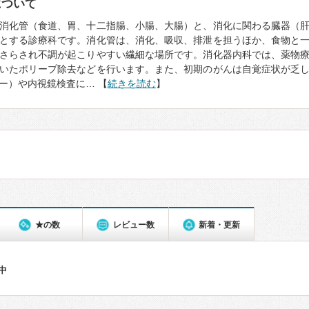
について
消化管（食道、胃、十二指腸、小腸、大腸）と、消化に関わる臓器（
とする診療科です。消化管は、消化、吸収、排泄を担うほか、食物と
さらされ不調が起こりやすい繊細な場所です。消化器内科では、薬物
いたポリープ除去などを行います。また、初期のがんは自覚症状が乏
ー）や内視鏡検査に… 【
続きを読む
】
★の数
レビュー数
新着・更新
件中