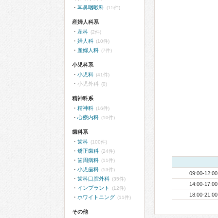
耳鼻咽喉科
(15件)
産婦人科系
産科
(2件)
婦人科
(10件)
産婦人科
(7件)
小児科系
小児科
(41件)
小児外科
(0)
精神科系
精神科
(16件)
心療内科
(10件)
歯科系
歯科
(100件)
矯正歯科
(24件)
歯周病科
(11件)
小児歯科
(53件)
09:00-12:00
歯科口腔外科
(35件)
14:00-17:00
インプラント
(12件)
18:00-21:00
ホワイトニング
(11件)
その他