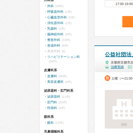
外科系
17:00-19:00
外科
(39件)
呼吸器外科
(1件)
心臓血管外科
(2件)
消化器外科
(1件)
乳腺科
(1件)
脳神経外科
(3件)
整形外科
(33件)
形成外科
(6件)
美容外科
(0)
公益社団法
リハビリテーション科
(36件)
京都府京都市
治療実績
皮膚科系
皮膚科
(36件)
土曜（〜21:0
美容皮膚科
(4件)
泌尿器科・肛門科系
泌尿器科
(11件)
肛門科
(10件)
性病科
(4件)
眼科系
眼科
(15件)
病院
耳鼻咽喉科系