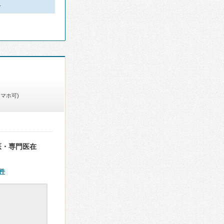
…
スマホ可)
医・専門医在
件