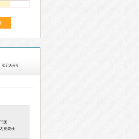
ト
電子決済可
門医
内視鏡検