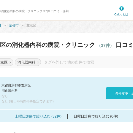
の消化器内科の病院・クリニック 37件 口コミ・評判
Calooとは
府
京都市
左京区
京区の消化器内科の病院・クリニック
口コミ
（37件）
×
×
左京区
消化器内科
京都府京都市左京区
消化器内科
条件変更・
なし
なし (曜日や時間帯を指定できます)
土曜日診療で絞り込む (32件)
日曜日診療で絞り込む (0件)