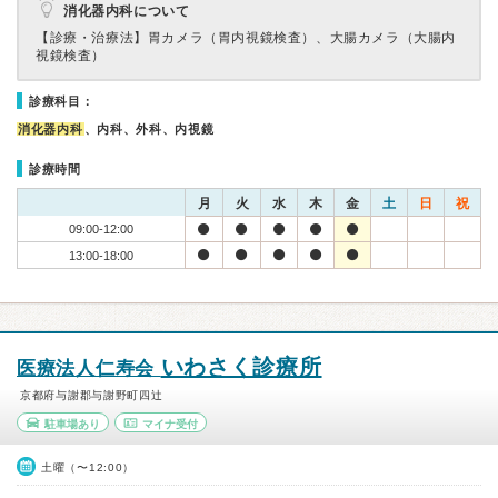
消化器内科について
【診療・治療法】
胃カメラ（胃内視鏡検査）、大腸カメラ（大腸内
視鏡検査）
診療科目：
消化器内科
、内科、外科、内視鏡
診療時間
月
火
水
木
金
土
日
祝
09:00-12:00
13:00-18:00
いわさく診療所
医療法人仁寿会
京都府与謝郡与謝野町四辻
駐車場あり
マイナ受付
土曜（〜12:00）