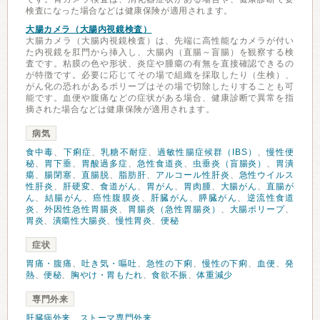
検査になった場合などは健康保険が適用されます。
大腸カメラ（大腸内視鏡検査）
大腸カメラ（大腸内視鏡検査）は、先端に高性能なカメラが付い
た内視鏡を肛門から挿入し、大腸内（直腸～盲腸）を観察する検
査です。粘膜の色や形状、炎症や腫瘍の有無を直接確認できるの
が特徴です。必要に応じてその場で組織を採取したり（生検）、
がん化の恐れがあるポリープはその場で切除したりすることも可
能です。血便や腹痛などの症状がある場合、健康診断で異常を指
摘された場合などは健康保険が適用されます。
病気
食中毒
、
下痢症
、
乳糖不耐症
、
過敏性腸症候群（IBS）
、
慢性便
秘
、
胃下垂
、
胃酸過多症
、
急性食道炎
、
虫垂炎（盲腸炎）
、
胃潰
瘍
、
腸閉塞
、
直腸脱
、
脂肪肝
、
アルコール性肝炎
、
急性ウイルス
性肝炎
、
肝硬変
、
食道がん
、
胃がん
、
胃肉腫
、
大腸がん
、
直腸が
ん
、
結腸がん
、
癌性腹膜炎
、
肝臓がん
、
膵臓がん
、
逆流性食道
炎
、
外因性急性胃腸炎
、
胃腸炎（急性胃腸炎）
、
大腸ポリープ
、
胃炎
、
潰瘍性大腸炎
、
慢性胃炎
、
便秘
症状
胃痛・腹痛
、
吐き気・嘔吐
、
急性の下痢
、
慢性の下痢
、
血便
、
発
熱
、
便秘
、
胸やけ・胃もたれ
、
食欲不振
、
体重減少
専門外来
肝臓病外来
、
ストーマ専門外来