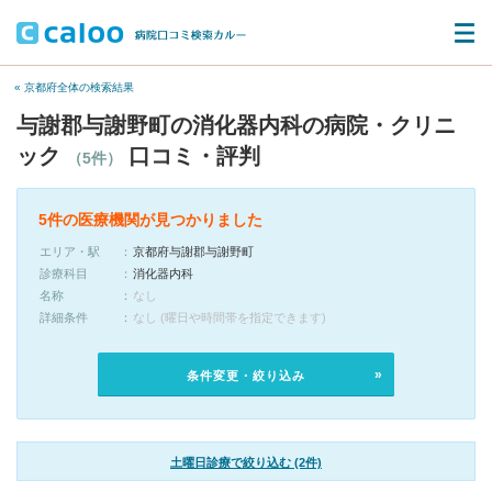
« 京都府全体の検索結果
与謝郡与謝野町の消化器内科の病院・クリニ
ック
口コミ・評判
（5件）
5件の医療機関が見つかりました
エリア・駅
京都府与謝郡与謝野町
診療科目
消化器内科
名称
なし
詳細条件
なし (曜日や時間帯を指定できます)
条件変更・絞り込み
土曜日診療で絞り込む (2件)