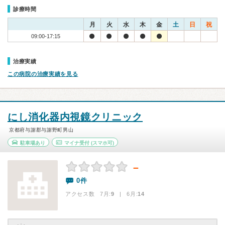
診療時間
月
火
水
木
金
土
日
祝
09:00-17:15
治療実績
この病院の治療実績を見る
にし消化器内視鏡クリニック
京都府与謝郡与謝野町男山
駐車場あり
マイナ受付
(スマホ可)
－
0件
アクセス数 7月:
9
| 6月:
14