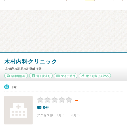
木村内科クリニック
京都府与謝郡与謝野町後野
駐車場あり
電子決済可
マイナ受付
電子処方せん対応
日曜
－
0件
アクセス数 7月:
8
| 6月:
5