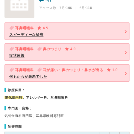
アクセス数 7月:
106
| 6月:
118
耳鼻咽喉科
4.5
スピーディーな診察
耳鼻咽喉科
鼻のつまり
4.0
症状改善
耳鼻咽喉科
耳が痛い・鼻のつまり・鼻水が出る
1.0
何もかもが最悪でした
診療科目：
消化器内科
、アレルギー科、耳鼻咽喉科
専門医・資格：
気管食道科専門医、耳鼻咽喉科専門医
診療時間