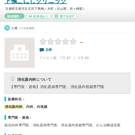
下鴨こにしクリニック
京都府京都市左京区下鴨梅ノ木町（北山駅、松ヶ崎駅）
新規開院！
駐車場あり
電子決済可
土曜（〜12:00）
－
0件
アクセス数 7月:
27
| 6月:
33
消化器内科について
【専門医・資格】
消化器病専門医、消化器内視鏡専門医
診療科目：
消化器内科
、内科、内視鏡
専門医・資格：
総合内科専門医、消化器病専門医、消化器内視鏡専門医、がん治療認定医