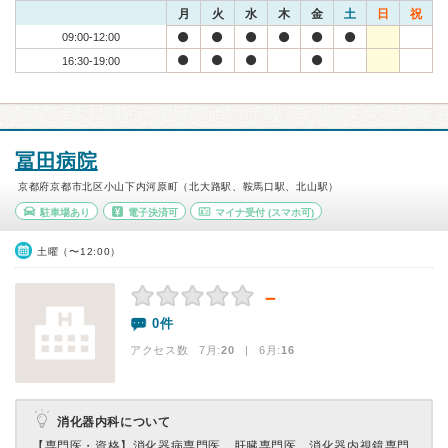
月
火
水
木
金
土
日
祝
09:00-12:00
16:30-19:00
冨田病院
京都府京都市北区小山下内河原町（北大路駅、鞍馬口駅、北山駅）
駐車場あり
電子決済可
マイナ受付
(スマホ可)
土曜（〜12:00）
－
0件
アクセス数 7月:
20
| 6月:
16
消化器内科について
【専門医・資格】
消化器病専門医、肝臓専門医、消化器内視鏡専門