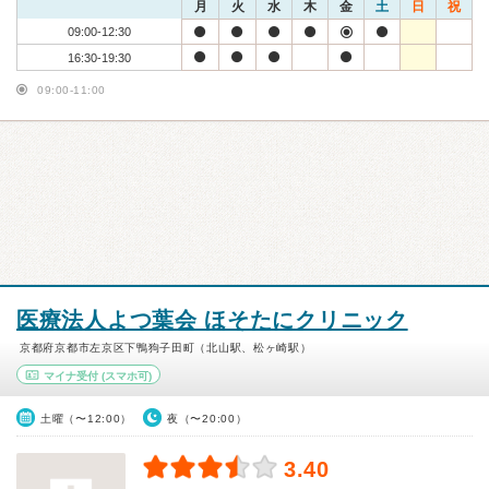
月
火
水
木
金
土
日
祝
09:00-12:30
16:30-19:30
09:00-11:00
医療法人よつ葉会 ほそたにクリニック
京都府京都市左京区下鴨狗子田町（北山駅、松ヶ崎駅）
マイナ受付
(スマホ可)
土曜（〜12:00）
夜（〜20:00）
3.40