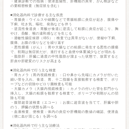
・健康診断での指摘：便潜血陽性、肝機能の異常、がん検診など
の要精密検査（無症状を含む）
■消化器内科で診療する主な疾患
・胃腸炎：ウイルスや細菌などで胃腸粘膜に炎症が起き、腹痛や
下痢、吐き気、嘔吐、発熱などを伴う
・逆流性食道炎：胃酸が食道に逆流して粘膜に炎症が起こり、胸
やけ、呑酸、喉の違和感などを生じる
・過敏性腸症候群（IBS）：検査では異常がないが、便秘や下痢、
腹痛、お腹の張りなどを繰り返す
・悪性腫瘍（がん）：胃や大腸などの粘膜に発生する悪性の腫瘍
で、初期は無症状だが、進行すると血便や体重減少などが現れる
・脂肪肝：肝臓に過度の中性脂肪が溜まった状態で、放置すると
肝炎や肝硬変のリスクが高まる
■消化器内科で行う主な検査
・胃カメラ（胃内視鏡検査）：口や鼻から先端にカメラが付いた
細い管を入れ、食道、胃、十二指腸を直接観察する検査で、ポリ
ープなどの切除やピロリ菌検査も可能
・大腸カメラ（大腸内視鏡検査）：カメラの付いた管を肛門から
挿入し、大腸の粘膜を観察する検査で、ポリープや初期がんの切
除も可能
・腹部超音波検査（エコー）：お腹に超音波を当てて、肝臓や胆
のう、膵臓の状態を調べる
・血液検査、便検査：体内の炎症や肝機能の数値の確認、便潜血
（便に血が混じる）を調べる
■消化器内科で行う主な治療法