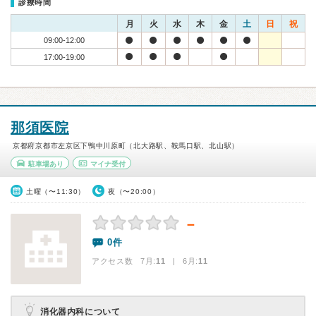
診療時間
月
火
水
木
金
土
日
祝
09:00-12:00
17:00-19:00
那須医院
京都府京都市左京区下鴨中川原町（北大路駅、鞍馬口駅、北山駅）
駐車場あり
マイナ受付
土曜（〜11:30）
夜（〜20:00）
－
0件
アクセス数 7月:
11
| 6月:
11
消化器内科について