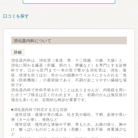
口コミを探す
消化器内科について
詳細
消化器内科は、消化管（食道、胃、十二指腸、小腸、大腸）と、
消化に関わる臓器（肝臓、胆のう、膵臓など）を専門とする診療
科です。口から肛門まで一本の管で繋がる消化管は、消化、吸
収、排泄を担うほか、外からの細菌やウイルスにさらされる「免
疫（防衛機能）」の最前線であり、不調が起こりやすい繊細な場
所です。
消化器内科で外科手術を行うことはありませんが、内視鏡を用い
たポリープ除去は広く行われます。また、初期のがんは無症状の
場合も多いため、定期的な検診が重要です。
■消化器内科で対応する主な症状
・急性症状：腹痛や胃の痛み、吐き気や嘔吐、下痢、血便や黒い
便（タール便）、発熱など
・慢性症状：慢性的な便秘や下痢、胃もたれ、お腹の張り、胸や
け、酸っぱいものがこみ上げる（呑酸）、食欲不振、体重減少な
ど