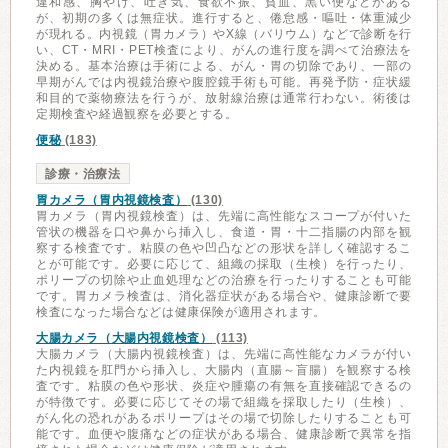
違和感、胸やけ、吐き気、食欲不振、貧血、黒い便などがある
が、初期の多くは無症状。進行すると、倦怠感・嘔吐・体重減少
が現れる。内視鏡（胃カメラ）やX線（バリウム）などで診断を行
い、CT・MRI・PET検査により、がんの進行度を調べて治療法を
決める。基本治療は手術による、がん・胃の切除であり、一部の
早期がんでは内視鏡治療や腹腔鏡手術も可能。再発予防・症状緩
和目的で薬物療法を行うが、放射線治療は通常行わない。術後は
定期検査や経過観察を必要とする。
便秘
(183)
診療・治療法
胃カメラ（胃内視鏡検査）
(130)
胃カメラ（胃内視鏡検査）は、先端に高性能なスコープが付いた
管状の機器を口や鼻から挿入し、食道・胃・十二指腸の内部を観
察する検査です。粘膜の色や凹凸などの形状を詳しく確認するこ
とが可能です。必要に応じて、組織の採取（生検）を行ったり、
ポリープの切除や止血処理などの治療を行ったりすることも可能
です。胃カメラ検査は、消化器症状がある場合や、健康診断で要
検査になった場合などは健康保険が適用されます。
大腸カメラ（大腸内視鏡検査）
(113)
大腸カメラ（大腸内視鏡検査）は、先端に高性能なカメラが付い
た内視鏡を肛門から挿入し、大腸内（直腸～盲腸）を観察する検
査です。粘膜の色や形状、炎症や腫瘍の有無を直接確認できるの
が特徴です。必要に応じてその場で組織を採取したり（生検）、
がん化の恐れがあるポリープはその場で切除したりすることも可
能です。血便や腹痛などの症状がある場合、健康診断で異常を指