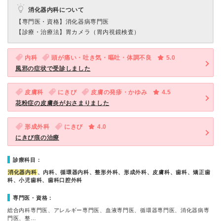
消化器内科について
【専門医・資格】
消化器病専門医
【診療・治療法】
胃カメラ（胃内視鏡検査）
内科
頭が痛い・吐き気・嘔吐・体調不良
5.0
風邪の症状で受診しました
皮膚科
にきび
皮膚の発疹・かゆみ
4.5
花粉症の皮膚炎がおさまりました
形成外科
にきび
4.0
にきび痕の治療
診療科目：
消化器内科
、内科、循環器内科、整形外科、形成外科、皮膚科、歯科、矯正歯
科、小児歯科、歯科口腔外科
専門医・資格：
総合内科専門医、アレルギー専門医、血液専門医、循環器専門医、消化器病専
門医、整…