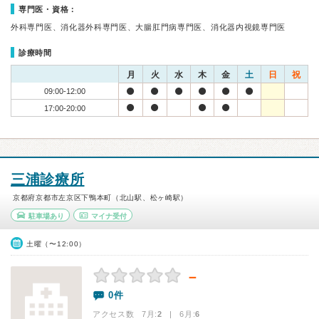
専門医・資格：
外科専門医、消化器外科専門医、大腸肛門病専門医、消化器内視鏡専門医
診療時間
月
火
水
木
金
土
日
祝
09:00-12:00
17:00-20:00
三浦診療所
京都府京都市左京区下鴨本町（北山駅、松ヶ崎駅）
駐車場あり
マイナ受付
土曜（〜12:00）
－
0件
アクセス数 7月:
2
| 6月:
6