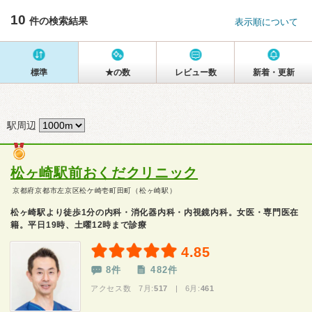
10
件の検索結果
表示順について
標準
★の数
レビュー数
新着・更新
駅周辺
松ヶ崎駅前おくだクリニック
京都府京都市左京区松ケ崎壱町田町（松ヶ崎駅）
松ヶ崎駅より徒歩1分の内科・消化器内科・内視鏡内科。女医・専門医在
籍。平日19時、土曜12時まで診療
4.85
8件
482件
アクセス数 7月:
517
| 6月:
461