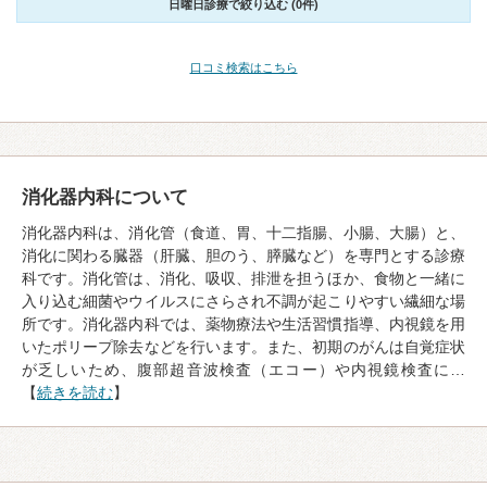
日曜日診療で絞り込む (0件)
口コミ検索はこちら
消化器内科について
消化器内科は、消化管（食道、胃、十二指腸、小腸、大腸）と、
消化に関わる臓器（肝臓、胆のう、膵臓など）を専門とする診療
科です。消化管は、消化、吸収、排泄を担うほか、食物と一緒に
入り込む細菌やウイルスにさらされ不調が起こりやすい繊細な場
所です。消化器内科では、薬物療法や生活習慣指導、内視鏡を用
いたポリープ除去などを行います。また、初期のがんは自覚症状
が乏しいため、腹部超音波検査（エコー）や内視鏡検査に…
【
続きを読む
】