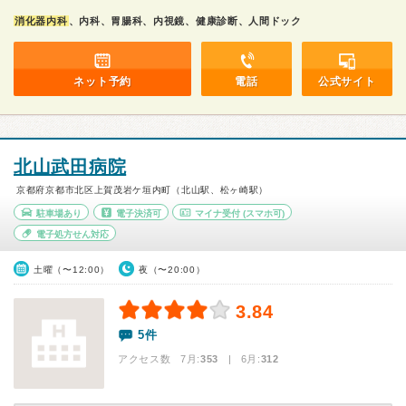
消化器内科
、内科、胃腸科、内視鏡、健康診断、人間ドック
ネット予約
電話
公式サイト
北山武田病院
京都府京都市北区上賀茂岩ケ垣内町（北山駅、松ヶ崎駅）
駐車場あり
電子決済可
マイナ受付
(スマホ可)
電子処方せん対応
土曜（〜12:00）
夜（〜20:00）
3.84
5件
アクセス数 7月:
353
| 6月:
312