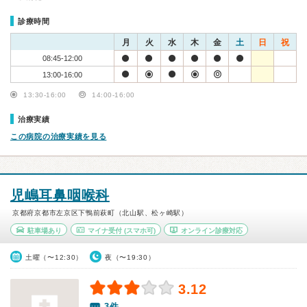
診療時間
月
火
水
木
金
土
日
祝
08:45-12:00
13:00-16:00
13:30-16:00
14:00-16:00
治療実績
この病院の治療実績を見る
児嶋耳鼻咽喉科
京都府京都市左京区下鴨前萩町（北山駅、松ヶ崎駅）
駐車場あり
マイナ受付
(スマホ可)
オンライン診療対応
土曜（〜12:30）
夜（〜19:30）
3.12
3件