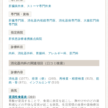
肝臓病外来
、
ストーマ専門外来
専門医・資格
肝臓専門医
、
消化器内視鏡専門医
、
消化器病専門医
、
大腸肛門病
専門医
指定病院
肝疾患診療連携拠点病院
診療科目
内科
、
消化器外科
、
胃腸科
、
アレルギー科
、
肛門科
消化器内科の関連項目（口コミ検索）
診療内容
消化器
(1077)、
排泄（便）
(160)、
再検査・精密検査
(915)、
筋
肉・骨
(871)、
インフルエンザ
(510)
病気
逆流性食道炎
(360)
胃酸が逆流することで、食道に炎症を起こし、胸やけやのどの違
和感などの不快な症状が起こる病気。生活習慣の改善や薬物療法