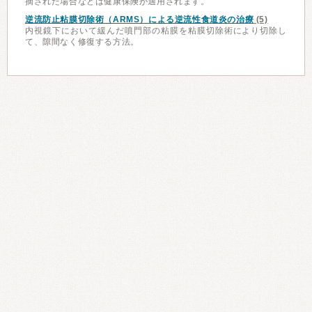
摘された場合などは健康保険が適用されます。
逆流防止粘膜切除術（ARMS）による逆流性食道炎の治療
(5)
内視鏡下において緩んだ噴門部の粘膜を粘膜切除術により切除し
て、隙間なく修復する方法。