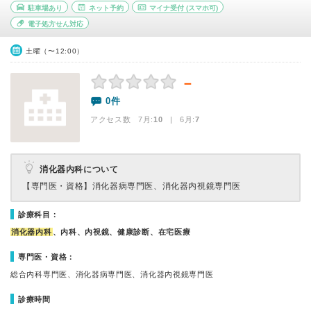
駐車場あり
ネット予約
マイナ受付
(スマホ可)
電子処方せん対応
土曜（〜12:00）
－
0件
アクセス数 7月:
10
| 6月:
7
消化器内科について
【専門医・資格】
消化器病専門医、消化器内視鏡専門医
診療科目：
消化器内科
、内科、内視鏡、健康診断、在宅医療
専門医・資格：
総合内科専門医、消化器病専門医、消化器内視鏡専門医
診療時間