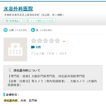
水谷外科医院
京都府京都市北区上賀茂松本町（北山駅、松ヶ崎駅）
駐車場あり
マイナ受付
(スマホ可)
土曜（〜12:00）
夜（〜20:00）
－
0件
アクセス数 7月:
6
| 6月:
7
消化器内科について
【専門医・資格】
大腸肛門病専門医、消化器内視鏡専門医
【診療・治療法】
胃カメラ（胃内視鏡検査）、大腸カメラ（大腸内
視鏡検査）
診療科目：
消化器内科
、外科、肛門科