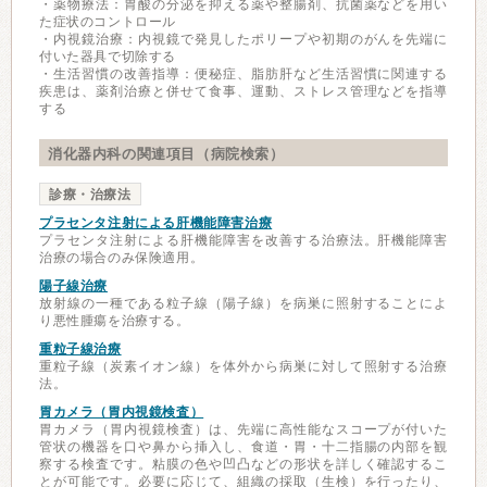
・薬物療法：胃酸の分泌を抑える薬や整腸剤、抗菌薬などを用い
た症状のコントロール
・内視鏡治療：内視鏡で発見したポリープや初期のがんを先端に
付いた器具で切除する
・生活習慣の改善指導：便秘症、脂肪肝など生活習慣に関連する
疾患は、薬剤治療と併せて食事、運動、ストレス管理などを指導
する
消化器内科の関連項目（病院検索）
診療・治療法
プラセンタ注射による肝機能障害治療
プラセンタ注射による肝機能障害を改善する治療法。肝機能障害
治療の場合のみ保険適用。
陽子線治療
放射線の一種である粒子線（陽子線）を病巣に照射することによ
り悪性腫瘍を治療する。
重粒子線治療
重粒子線（炭素イオン線）を体外から病巣に対して照射する治療
法。
胃カメラ（胃内視鏡検査）
胃カメラ（胃内視鏡検査）は、先端に高性能なスコープが付いた
管状の機器を口や鼻から挿入し、食道・胃・十二指腸の内部を観
察する検査です。粘膜の色や凹凸などの形状を詳しく確認するこ
とが可能です。必要に応じて、組織の採取（生検）を行ったり、