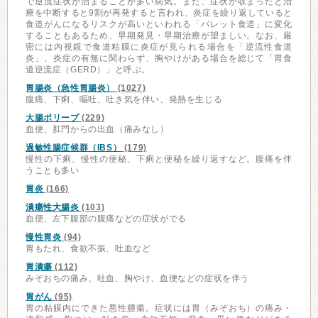
で逆流症状が治まることが多い病気。また、症状が収まったと治
療を中断すると9割が再発すると言われ、炎症を繰り返していると
食道がんになるリスクが高いといわれる「バレット食道」に変化
することもあるため、早期発見・早期治療が望ましい。なお、厳
密には内視鏡で食道粘膜に炎症が見られる場合を「逆流性食道
炎」、炎症の有無に関わらず、胸やけがある場合を総じて「胃食
道逆流症（GERD）」と呼ぶ。
胃腸炎（急性胃腸炎）
(1027)
腹痛、下痢、嘔吐、吐き気を伴い、発熱を生じる
大腸ポリープ
(229)
血便、肛門からの出血（痛みなし）
過敏性腸症候群（IBS）
(179)
慢性の下痢、慢性の便秘、下痢と便秘を繰り返すなど。腹痛を伴
うことも多い
胃炎
(166)
潰瘍性大腸炎
(103)
血便、左下腹部の腹痛などの症状がでる
慢性胃炎
(94)
胃もたれ、食欲不振、吐血など
胃潰瘍
(112)
みぞおちの痛み、吐血、胸やけ、血便などの症状を伴う
胃がん
(95)
胃の粘膜内にできた悪性腫瘍。症状には胃（みぞおち）の痛み・