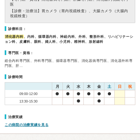
医
【診療・治療法】
胃カメラ（胃内視鏡検査）、大腸カメラ（大腸内
視鏡検査）
診療科目：
消化器内科
、内科、循環器内科、神経内科、外科、整形外科、リハビリテーシ
ョン科、皮膚科、眼科、婦人科、小児科、精神科、放射線科
専門医・資格：
総合内科専門医、外科専門医、循環器専門医、消化器病専門医、消化器外科専
門医、肝…
診療時間
月
火
水
木
金
土
日
祝
09:00-12:00
13:30-15:30
治療実績
この病院の治療実績を見る