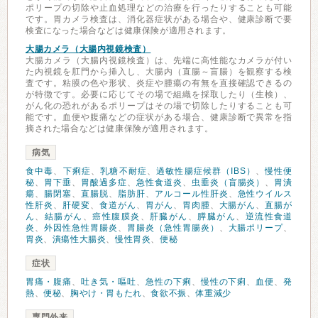
ポリープの切除や止血処理などの治療を行ったりすることも可能
です。胃カメラ検査は、消化器症状がある場合や、健康診断で要
検査になった場合などは健康保険が適用されます。
大腸カメラ（大腸内視鏡検査）
大腸カメラ（大腸内視鏡検査）は、先端に高性能なカメラが付い
た内視鏡を肛門から挿入し、大腸内（直腸～盲腸）を観察する検
査です。粘膜の色や形状、炎症や腫瘍の有無を直接確認できるの
が特徴です。必要に応じてその場で組織を採取したり（生検）、
がん化の恐れがあるポリープはその場で切除したりすることも可
能です。血便や腹痛などの症状がある場合、健康診断で異常を指
摘された場合などは健康保険が適用されます。
病気
食中毒
、
下痢症
、
乳糖不耐症
、
過敏性腸症候群（IBS）
、
慢性便
秘
、
胃下垂
、
胃酸過多症
、
急性食道炎
、
虫垂炎（盲腸炎）
、
胃潰
瘍
、
腸閉塞
、
直腸脱
、
脂肪肝
、
アルコール性肝炎
、
急性ウイルス
性肝炎
、
肝硬変
、
食道がん
、
胃がん
、
胃肉腫
、
大腸がん
、
直腸が
ん
、
結腸がん
、
癌性腹膜炎
、
肝臓がん
、
膵臓がん
、
逆流性食道
炎
、
外因性急性胃腸炎
、
胃腸炎（急性胃腸炎）
、
大腸ポリープ
、
胃炎
、
潰瘍性大腸炎
、
慢性胃炎
、
便秘
症状
胃痛・腹痛
、
吐き気・嘔吐
、
急性の下痢
、
慢性の下痢
、
血便
、
発
熱
、
便秘
、
胸やけ・胃もたれ
、
食欲不振
、
体重減少
専門外来