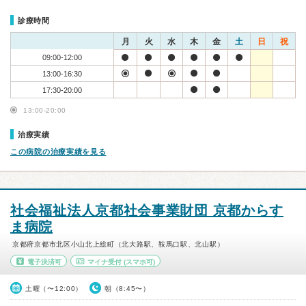
診療時間
月
火
水
木
金
土
日
祝
09:00-12:00
13:00-16:30
17:30-20:00
13:00-20:00
治療実績
この病院の治療実績を見る
社会福祉法人京都社会事業財団 京都からす
ま病院
京都府京都市北区小山北上総町（北大路駅、鞍馬口駅、北山駅）
電子決済可
マイナ受付
(スマホ可)
土曜（〜12:00）
朝（8:45〜）