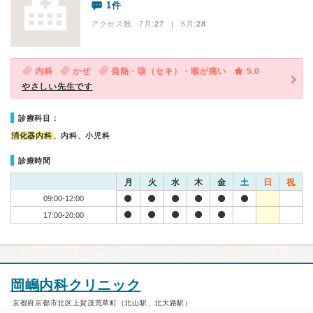
1件
アクセス数 7月:
27
| 6月:
28
内科
かぜ
発熱・咳（セキ）・喉が痛い
5.0
やさしい先生です
診療科目：
消化器内科
、内科、小児科
診療時間
月
火
水
木
金
土
日
祝
09:00-12:00
17:00-20:00
岡嶋内科クリニック
京都府京都市北区上賀茂荒草町（北山駅、北大路駅）