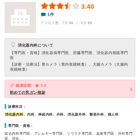
3.40
1件
アクセス数 7月:
56
| 6月:
65
消化器内科について
【専門医・資格】
消化器病専門医、肝臓専門医、消化器内視鏡専門
医
【診療・治療法】
胃カメラ（胃内視鏡検査）、大腸カメラ（大腸内
視鏡検査）
健康診断
5.0
初めての乳ガン検診
診療科目：
消化器内科
、内科、神経内科、外科、消化器外科、整形外科、婦人科
専門医・資格：
総合内科専門医、アレルギー専門医、リウマチ専門医、血液専門医、外科専門
医、消化…