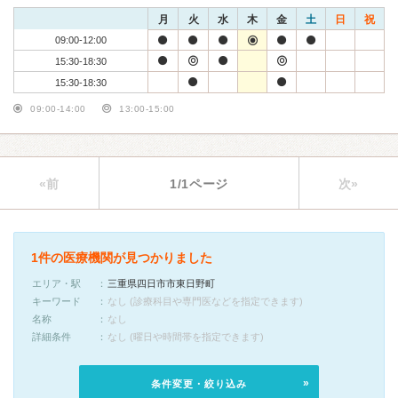
月
火
水
木
金
土
日
祝
09:00-12:00
15:30-18:30
15:30-18:30
09:00-14:00
13:00-15:00
«前
1/1ページ
次»
1件の医療機関が見つかりました
エリア・駅
三重県四日市市東日野町
キーワード
なし (診療科目や専門医などを指定できます)
名称
なし
詳細条件
なし (曜日や時間帯を指定できます)
条件変更・絞り込み