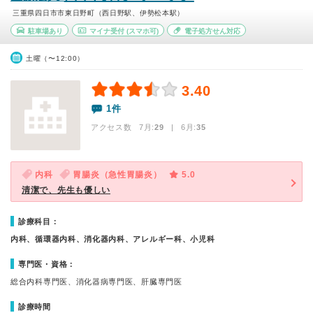
三重県四日市市東日野町（西日野駅、伊勢松本駅）
駐車場あり
マイナ受付
(スマホ可)
電子処方せん対応
土曜（〜12:00）
3.40
1件
アクセス数 7月:
29
| 6月:
35
内科
胃腸炎（急性胃腸炎）
5.0
清潔で、先生も優しい
診療科目：
内科、循環器内科、消化器内科、アレルギー科、小児科
専門医・資格：
総合内科専門医、消化器病専門医、肝臓専門医
診療時間