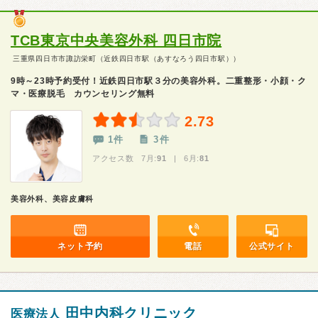
TCB東京中央美容外科 四日市院
三重県四日市市諏訪栄町（近鉄四日市駅（あすなろう四日市駅））
9時～23時予約受付！近鉄四日市駅３分の美容外科。二重整形・小顔・ク
マ・医療脱毛 カウンセリング無料
2.73
1件
3件
アクセス数 7月:
91
| 6月:
81
美容外科、美容皮膚科
ネット予約
電話
公式サイト
田中内科クリニック
医療法人