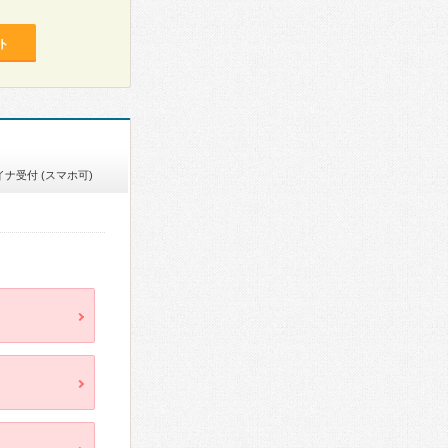
ト
イナ受付 (スマホ可)