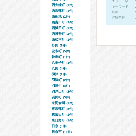
エリア・駅
西大鐘町
(1件)
キーワード
西坂部町
(1件)
名称
西新地
(1件)
詳細条件
西富田町
(3件)
西浜田町
(1件)
西日野町
(4件)
西松本町
(1件)
野田
(3件)
波木町
(5件)
馳出町
(1件)
八王子町
(1件)
八田
(4件)
羽津
(1件)
羽津町
(2件)
羽津中
(4件)
羽津山町
(2件)
浜田町
(5件)
東阿倉川
(1件)
東坂部町
(5件)
東富田町
(1件)
東日野町
(1件)
日永
(8件)
日永西
(11件)