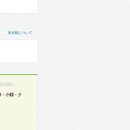
表示順について
四日市駅）
）
形・小顔・ク