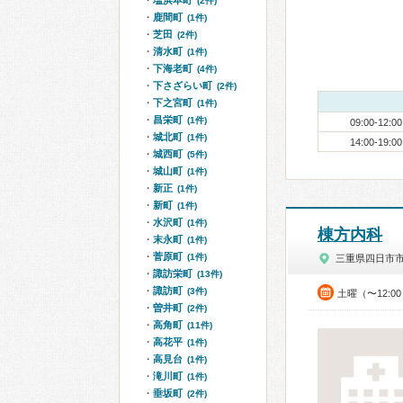
塩浜本町
(2件)
鹿間町
(1件)
芝田
(2件)
清水町
(1件)
下海老町
(4件)
下さざらい町
(2件)
下之宮町
(1件)
昌栄町
(1件)
09:00-12:00
城北町
(1件)
14:00-19:00
城西町
(5件)
城山町
(1件)
新正
(1件)
新町
(1件)
水沢町
(1件)
棟方内科
末永町
(1件)
菅原町
(1件)
三重県四日市
諏訪栄町
(13件)
諏訪町
(3件)
土曜（〜12:0
曽井町
(2件)
高角町
(11件)
高花平
(1件)
高見台
(1件)
滝川町
(1件)
垂坂町
(2件)