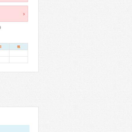
科
日
祝