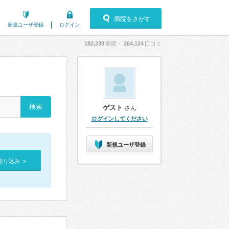
病院をさがす
新規ユーザ登録
ログイン
182,230
病院・
264,124
口コミ
ゲスト
さん
ログインしてください
新規ユーザ登録
絞り込み »