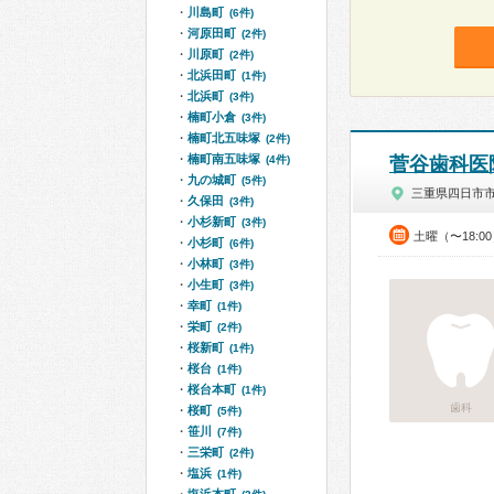
川島町
(6件)
河原田町
(2件)
川原町
(2件)
北浜田町
(1件)
北浜町
(3件)
楠町小倉
(3件)
楠町北五味塚
(2件)
楠町南五味塚
(4件)
菅谷歯科医
九の城町
(5件)
三重県四日市
久保田
(3件)
小杉新町
(3件)
土曜（〜18:0
小杉町
(6件)
小林町
(3件)
小生町
(3件)
幸町
(1件)
栄町
(2件)
桜新町
(1件)
桜台
(1件)
桜台本町
(1件)
歯科
桜町
(5件)
笹川
(7件)
三栄町
(2件)
塩浜
(1件)