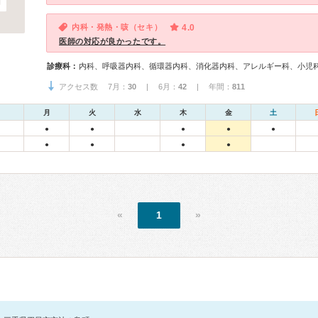
内科・発熱・咳（セキ）
4.0
医師の対応が良かったです。
診療科：
内科、呼吸器内科、循環器内科、消化器内科、アレルギー科、小児
アクセス数 7月：
30
| 6月：
42
| 年間：
811
月
火
水
木
金
土
●
●
●
●
●
●
●
●
●
«
1
»