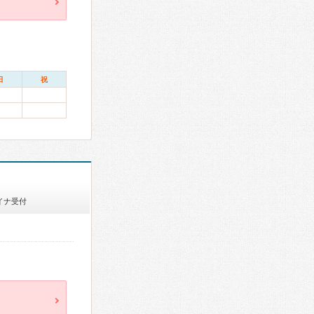
日
祝
イナ受付