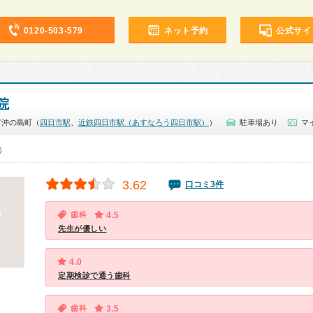
0120-503-579
ネット予約
公式サイ
院
市沖の島町（
四日市駅
、
近鉄四日市駅（あすなろう四日市駅）
）
駐車場あり
マ
0）
3.62
口コミ3件
歯科
4.5
先生が優しい
4.0
定期検診で通う歯科
歯科
3.5