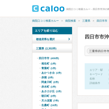
病院口コミ検索カルー - 四日市市沖の
病院口コミ検索カルー
病院検索
三重県
四日市市
エリアを絞り込む
四日市市
都道府県を選択
三重県
(2,302件)
三重県四日市
四日市市
(408件)
相生町
(1件)
青葉町
(1件)
エリア・駅
あかつき台
(1件)
キーワード
赤堀
(2件)
名称
阿倉川町
(2件)
詳細条件
赤水町
(1件)
あさけが丘
(1件)
朝日町
(2件)
天カ須賀
(7件)
生桑町
(16件)