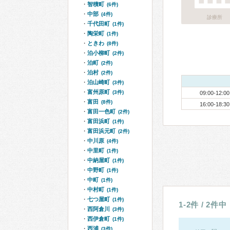
智積町
(6件)
中部
(4件)
診療所
千代田町
(1件)
陶栄町
(1件)
ときわ
(8件)
泊小柳町
(2件)
泊町
(2件)
泊村
(2件)
泊山崎町
(3件)
富州原町
(3件)
09:00-12:00
富田
(8件)
16:00-18:30
富田一色町
(2件)
富田浜町
(1件)
富田浜元町
(2件)
中川原
(4件)
中里町
(1件)
中納屋町
(1件)
中野町
(1件)
中町
(1件)
中村町
(1件)
七つ屋町
(1件)
1-2件 / 2件中
西阿倉川
(3件)
西伊倉町
(1件)
西浦
(3件)