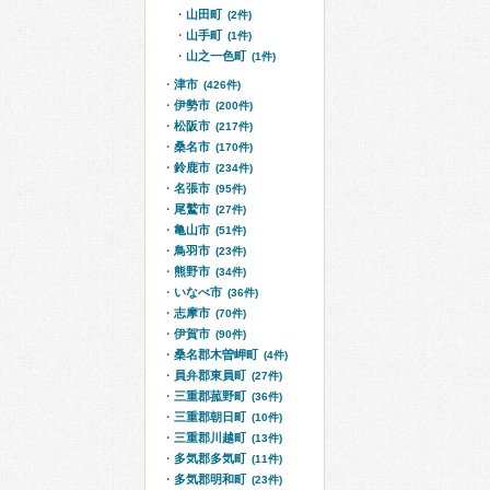
山田町
(2件)
山手町
(1件)
山之一色町
(1件)
津市
(426件)
伊勢市
(200件)
松阪市
(217件)
桑名市
(170件)
鈴鹿市
(234件)
名張市
(95件)
尾鷲市
(27件)
亀山市
(51件)
鳥羽市
(23件)
熊野市
(34件)
いなべ市
(36件)
志摩市
(70件)
伊賀市
(90件)
桑名郡木曽岬町
(4件)
員弁郡東員町
(27件)
三重郡菰野町
(36件)
三重郡朝日町
(10件)
三重郡川越町
(13件)
多気郡多気町
(11件)
多気郡明和町
(23件)