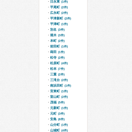
日永東
(1件)
平尾町
(2件)
広永町
(2件)
平津新町
(2件)
平津町
(1件)
別名
(3件)
堀木
(3件)
本町
(2件)
前田町
(1件)
蒔田
(1件)
松寺
(2件)
松原町
(4件)
松本
(7件)
三重
(2件)
三滝台
(2件)
南浜田町
(1件)
宮東町
(1件)
室山町
(2件)
茂福
(5件)
元新町
(1件)
元町
(3件)
安島
(8件)
山分町
(1件)
山城町
(4件)