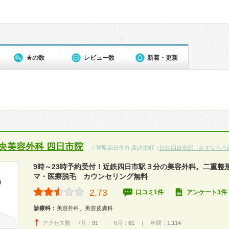
★の数
レビュー数
新着・更新
中央美容外科 四日市院
三重県四日市市 諏訪栄町（
近鉄四日市駅（あすなろう
9時～23時予約受付！近鉄四日市駅３分の美容外科。二重整
マ・医療脱毛 カウンセリング無料
2.73
口コミ1件
アンケート3件
診療科：
美容外科、美容皮膚科
アクセス数 7月：
91
| 6月：
81
| 年間：
1,114