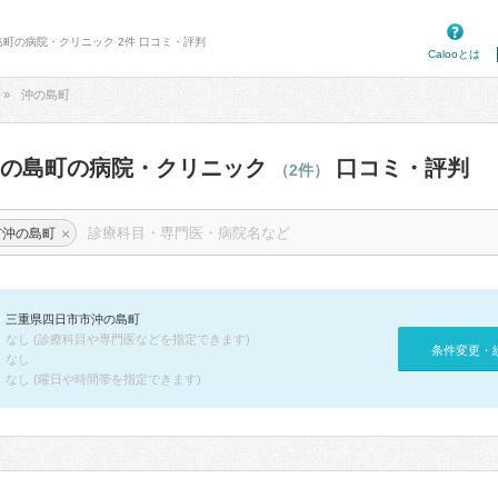
島町の病院・クリニック 2件 口コミ・評判
Calooとは
沖の島町
沖の島町の病院・クリニック
口コミ・評判
（2件）
×
市沖の島町
三重県四日市市沖の島町
なし (診療科目や専門医などを指定できます)
条件変更・
なし
なし (曜日や時間帯を指定できます)