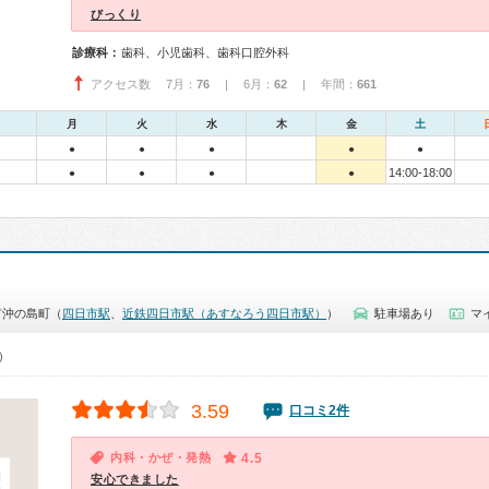
びっくり
診療科：
歯科、小児歯科、歯科口腔外科
アクセス数 7月：
76
| 6月：
62
| 年間：
661
月
火
水
木
金
土
●
●
●
●
●
14:00-18:00
●
●
●
●
市沖の島町（
四日市駅
、
近鉄四日市駅（あすなろう四日市駅）
）
駐車場あり
マ
0）
3.59
口コミ2件
内科・かぜ・発熱
4.5
安心できました