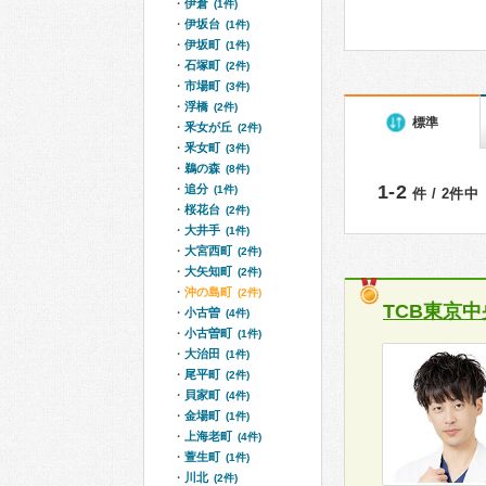
伊倉
(1件)
伊坂台
(1件)
伊坂町
(1件)
石塚町
(2件)
市場町
(3件)
浮橋
(2件)
標準
釆女が丘
(2件)
釆女町
(3件)
鵜の森
(8件)
1-2
追分
(1件)
件 / 2件中
桜花台
(2件)
大井手
(1件)
大宮西町
(2件)
大矢知町
(2件)
沖の島町
(2件)
TCB東京
小古曽
(4件)
小古曽町
(1件)
大治田
(1件)
尾平町
(2件)
貝家町
(4件)
金場町
(1件)
上海老町
(4件)
萱生町
(1件)
川北
(2件)