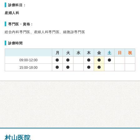
診療科目：
産婦人科
専門医・資格：
総合内科専門医、産婦人科専門医、細胞診専門医
診療時間
月
火
水
木
金
土
日
祝
09:00-12:00
15:00-18:00
村山医院