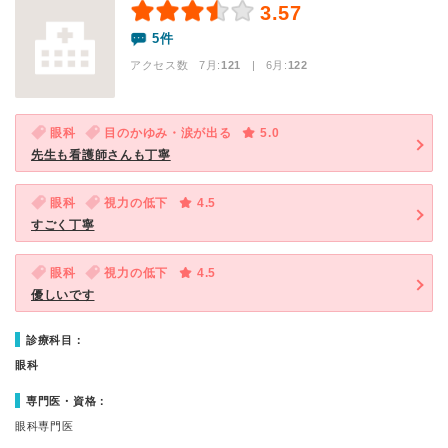
3.57
5件
アクセス数 7月:
121
| 6月:
122
眼科
目のかゆみ・涙が出る
5.0
先生も看護師さんも丁寧
眼科
視力の低下
4.5
すごく丁寧
眼科
視力の低下
4.5
優しいです
診療科目：
眼科
専門医・資格：
眼科専門医