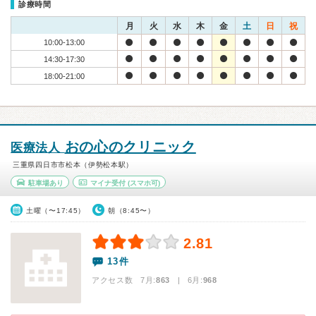
診療時間
月
火
水
木
金
土
日
祝
10:00-13:00
14:30-17:30
18:00-21:00
おの心のクリニック
医療法人
三重県四日市市松本（伊勢松本駅）
駐車場あり
マイナ受付
(スマホ可)
土曜（〜17:45）
朝（8:45〜）
2.81
13件
アクセス数 7月:
863
| 6月:
968