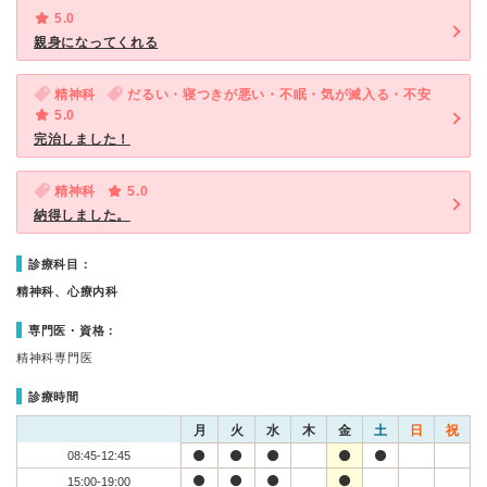
5.0
親身になってくれる
精神科
だるい・寝つきが悪い・不眠・気が滅入る・不安
5.0
完治しました！
精神科
5.0
納得しました。
診療科目：
精神科、心療内科
専門医・資格：
精神科専門医
診療時間
月
火
水
木
金
土
日
祝
08:45-12:45
15:00-19:00