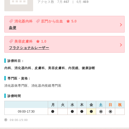
アクセス数 7月:
467
| 6月:
469
消化器内科
肛門から出血
5.0
血便
美容皮膚科
1.0
フラクショナルレーザー
診療科目：
内科、消化器内科、皮膚科、美容皮膚科、内視鏡、健康診断
専門医・資格：
消化器病専門医、消化器内視鏡専門医
診療時間
月
火
水
木
金
土
日
祝
09:00-17:30
09:00-15:00