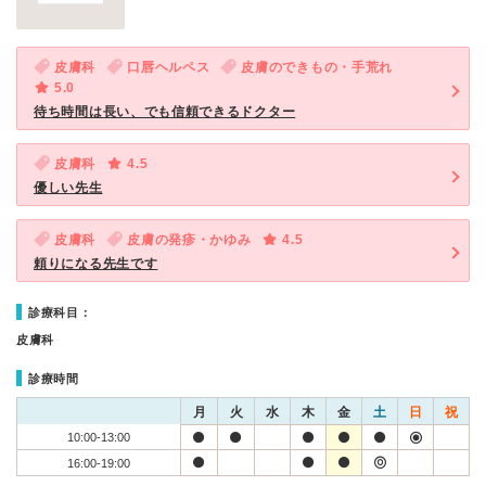
皮膚科
口唇ヘルペス
皮膚のできもの・手荒れ
5.0
待ち時間は長い、でも信頼できるドクター
皮膚科
4.5
優しい先生
皮膚科
皮膚の発疹・かゆみ
4.5
頼りになる先生です
診療科目：
皮膚科
診療時間
月
火
水
木
金
土
日
祝
10:00-13:00
16:00-19:00