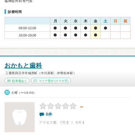
脳神経外科専門医
診療時間
月
火
水
木
金
土
日
祝
09:00-12:00
16:00-19:00
おかもと歯科
三重県四日市市城西町（中川原駅、伊勢松本駅）
駐車場あり
マイナ受付
(スマホ可)
土曜（〜18:00）
－
0件
アクセス数 7月:
2
| 6月:
1