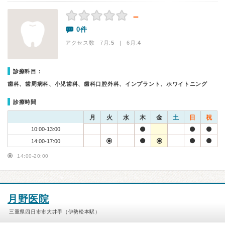
－
0件
アクセス数 7月:
5
| 6月:
4
診療科目：
歯科、歯周病科、小児歯科、歯科口腔外科、インプラント、ホワイトニング
診療時間
月
火
水
木
金
土
日
祝
10:00-13:00
14:00-17:00
14:00-20:00
月野医院
三重県四日市市大井手（伊勢松本駅）