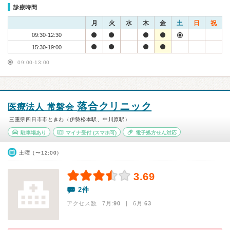
診療時間
月
火
水
木
金
土
日
祝
09:30-12:30
15:30-19:00
09:00-13:00
落合クリニック
医療法人 常磐会
三重県四日市市ときわ（伊勢松本駅、中川原駅）
駐車場あり
マイナ受付
(スマホ可)
電子処方せん対応
土曜（〜12:00）
3.69
2件
アクセス数 7月:
90
| 6月:
63