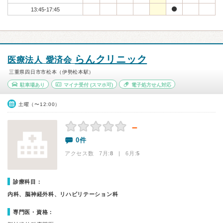
13:45-17:45
らんクリニック
医療法人 愛済会
三重県四日市市松本（伊勢松本駅）
駐車場あり
マイナ受付
(スマホ可)
電子処方せん対応
土曜（〜12:00）
－
0件
アクセス数 7月:
8
| 6月:
5
診療科目：
内科、脳神経外科、リハビリテーション科
専門医・資格：