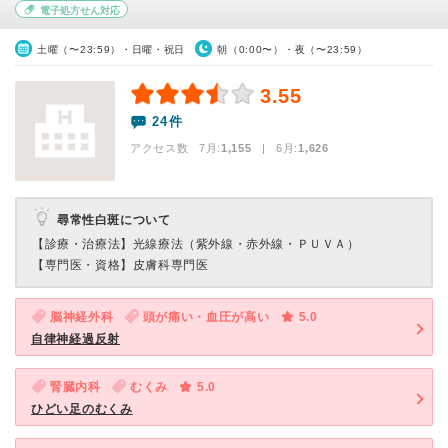
電子処方せん対応
土曜（〜23:59）・日曜・祝日
朝（0:00〜）・夜（〜23:59）
3.55
24件
アクセス数 7月:
1,155
| 6月:
1,626
尋常性白斑について
【診療・治療法】
光線療法（紫外線・赤外線・ＰＵＶＡ）
【専門医・資格】
皮膚科専門医
脳神経外科
頭が痛い・血圧が高い
5.0
自律神経過反射
腎臓内科
むくみ
5.0
ひどい足のむくみ