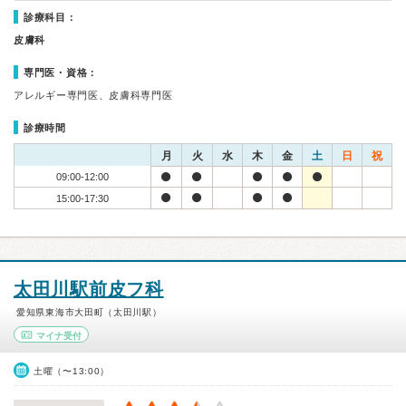
診療科目：
皮膚科
専門医・資格：
アレルギー専門医、皮膚科専門医
診療時間
月
火
水
木
金
土
日
祝
09:00-12:00
15:00-17:30
太田川駅前皮フ科
愛知県東海市大田町（太田川駅）
マイナ受付
土曜（〜13:00）