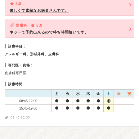
5.0
優しくて素敵なお医者さんです。
皮膚科
5.0
ネットで予約出来るので待ち時間短いです。
診療科目：
アレルギー科、形成外科、皮膚科
専門医・資格：
皮膚科専門医
診療時間
月
火
水
木
金
土
日
祝
08:45-12:00
15:45-19:00
08:45-12:30