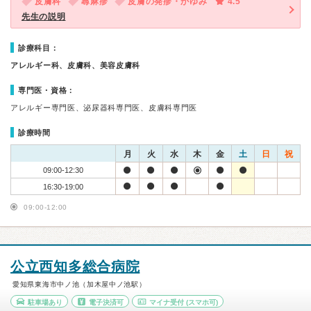
皮膚科
蕁麻疹
皮膚の発疹・かゆみ
4.5
先生の説明
診療科目：
アレルギー科、皮膚科、美容皮膚科
専門医・資格：
アレルギー専門医、泌尿器科専門医、皮膚科専門医
診療時間
月
火
水
木
金
土
日
祝
09:00-12:30
16:30-19:00
09:00-12:00
公立西知多総合病院
愛知県東海市中ノ池（加木屋中ノ池駅）
駐車場あり
電子決済可
マイナ受付
(スマホ可)