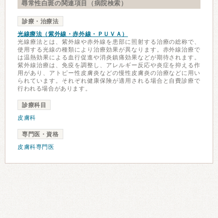
尋常性白斑の関連項目（病院検索）
診療・治療法
光線療法（紫外線・赤外線・ＰＵＶＡ）
光線療法とは、紫外線や赤外線を患部に照射する治療の総称で、
使用する光線の種類により治療効果が異なります。赤外線治療で
は温熱効果による血行促進や消炎鎮痛効果などが期待されます。
紫外線治療は、免疫を調整し、アレルギー反応や炎症を抑える作
用があり、アトピー性皮膚炎などの慢性皮膚炎の治療などに用い
られています。それぞれ健康保険が適用される場合と自費診療で
行われる場合があります。
診療科目
皮膚科
専門医・資格
皮膚科専門医