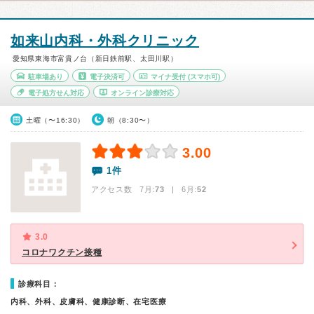
如来山内科・外科クリニック
愛知県東海市富貴ノ台（新日鉄前駅、太田川駅）
駐車場あり
電子決済可
マイナ受付
(スマホ可)
電子処方せん対応
オンライン診療対応
土曜（〜16:30）
朝（8:30〜）
3.00
1件
アクセス数 7月:
73
| 6月:
52
3.0
コロナワクチン接種
診療科目：
内科、外科、皮膚科、健康診断、在宅医療