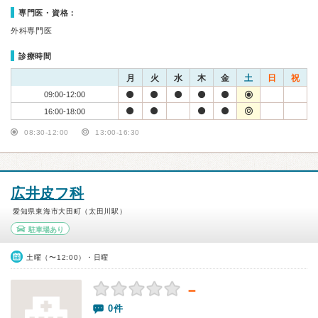
専門医・資格：
外科専門医
診療時間
月
火
水
木
金
土
日
祝
09:00-12:00
16:00-18:00
08:30-12:00
13:00-16:30
広井皮フ科
愛知県東海市大田町（太田川駅）
駐車場あり
土曜（〜12:00）・日曜
－
0件