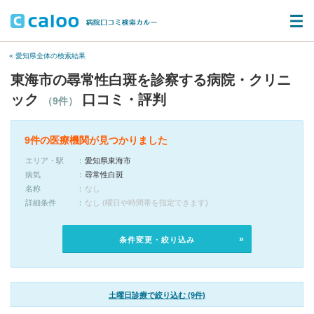
« 愛知県全体の検索結果
東海市の尋常性白斑を診察する病院・クリニ
ック
口コミ・評判
（9件）
9件の医療機関が見つかりました
エリア・駅
愛知県東海市
病気
尋常性白斑
名称
なし
詳細条件
なし (曜日や時間帯を指定できます)
条件変更・絞り込み
土曜日診療で絞り込む (9件)