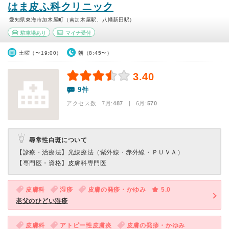
はま皮ふ科クリニック
愛知県東海市加木屋町（南加木屋駅、八幡新田駅）
駐車場あり
マイナ受付
土曜（〜19:00）
朝（8:45〜）
3.40
9件
アクセス数 7月:
487
| 6月:
570
尋常性白斑について
【診療・治療法】
光線療法（紫外線・赤外線・ＰＵＶＡ）
【専門医・資格】
皮膚科専門医
皮膚科
湿疹
皮膚の発疹・かゆみ
5.0
老父のひどい湿疹
皮膚科
アトピー性皮膚炎
皮膚の発疹・かゆみ