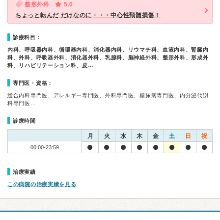
整形外科
5.0
ちょっと転んだ だけなのに・・・中心性頚髄損傷！
診療科目：
内科、呼吸器内科、循環器内科、消化器内科、リウマチ科、血液内科、腎臓内
科、外科、呼吸器外科、消化器外科、乳腺科、脳神経外科、整形外科、形成外
科、リハビリテーション科、皮…
専門医・資格：
総合内科専門医、アレルギー専門医、外科専門医、糖尿病専門医、内分泌代謝
科専門医…
診療時間
月
火
水
木
金
土
日
祝
00:00-23:59
治療実績
この病院の治療実績を見る