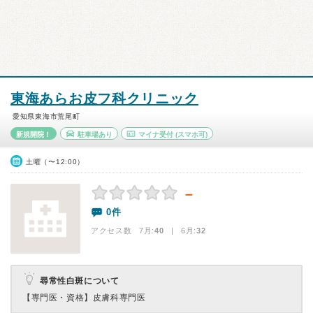
東海あらお皮フ科クリニック
愛知県東海市荒尾町
新規開院！
駐車場あり
マイナ受付
(スマホ可)
土曜（〜12:00）
－
0件
アクセス数 7月:
40
| 6月:
32
尋常性白斑について
【専門医・資格】
皮膚科専門医