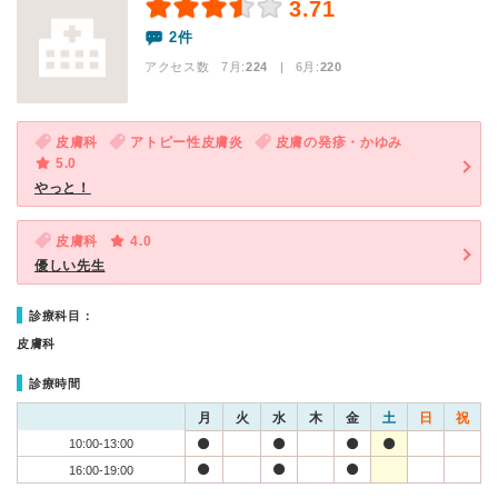
3.71
2件
アクセス数 7月:
224
| 6月:
220
皮膚科
アトピー性皮膚炎
皮膚の発疹・かゆみ
5.0
やっと！
皮膚科
4.0
優しい先生
診療科目：
皮膚科
診療時間
月
火
水
木
金
土
日
祝
10:00-13:00
16:00-19:00