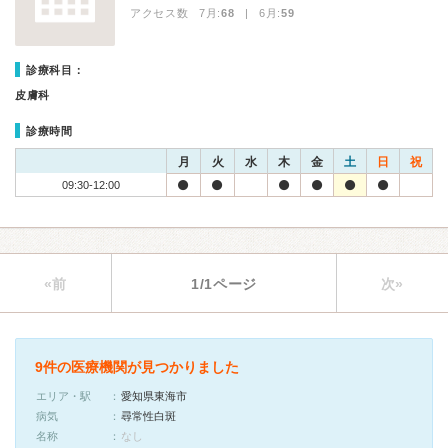
アクセス数 7月:
68
| 6月:
59
診療科目：
皮膚科
診療時間
月
火
水
木
金
土
日
祝
09:30-12:00
«前
1/1ページ
次»
9件の医療機関が見つかりました
エリア・駅
愛知県東海市
病気
尋常性白斑
名称
なし