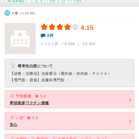
駐車場あり
ネット予約
マイナ受付
土曜（〜12:30）
4.15
6件
アクセス数 7月:
519
| 6月:
512
尋常性白斑について
【診療・治療法】
光線療法（紫外線・赤外線・ＰＵＶＡ）
【専門医・資格】
皮膚科専門医
予防接種
5.0
帯状疱疹ワクチン接種
いぼ
5.0
安心