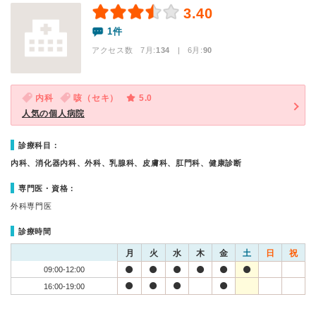
3.40
1件
アクセス数 7月:
134
| 6月:
90
内科
咳（セキ）
5.0
人気の個人病院
診療科目：
内科、消化器内科、外科、乳腺科、皮膚科、肛門科、健康診断
専門医・資格：
外科専門医
診療時間
月
火
水
木
金
土
日
祝
09:00-12:00
16:00-19:00