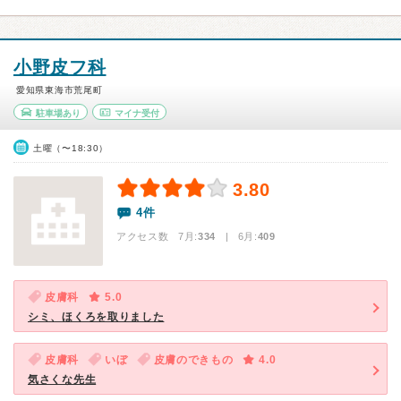
小野皮フ科
愛知県東海市荒尾町
駐車場あり
マイナ受付
土曜（〜18:30）
3.80
4件
アクセス数 7月:
334
| 6月:
409
皮膚科
5.0
シミ、ほくろを取りました
皮膚科
いぼ
皮膚のできもの
4.0
気さくな先生