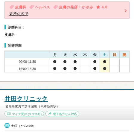
皮膚科
ヘルペス
皮膚の発疹・かゆみ
4.0
近所なので
診療科目：
皮膚科
診療時間
月
火
水
木
金
土
日
祝
09:00-11:30
16:00-18:30
井田クリニック
愛知県東海市加木屋町（八幡新田駅）
マイナ受付
(スマホ可)
電子処方せん対応
土曜（〜12:00）