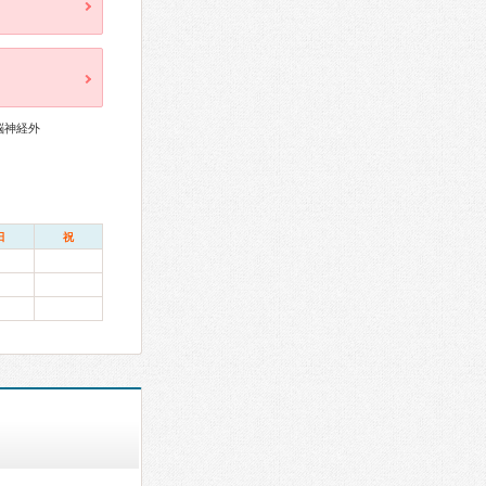
脳神経外
日
祝