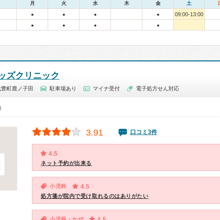
月
火
水
木
金
土
09:00-13:00
●
●
●
●
●
●
●
●
ッズクリニック
武豊町鹿ノ子田
駐車場あり
マイナ受付
電子処方せん対応
0）
3.91
口コミ3件
4.5
ネット予約が出来る
小児科
4.5
処方箋が院内で受け取れるのはありがたい
小児科・かぜ
4.5