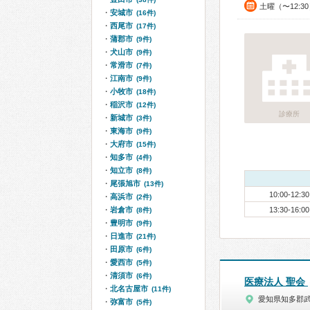
土曜（〜12:3
安城市
(16件)
西尾市
(17件)
蒲郡市
(9件)
犬山市
(9件)
常滑市
(7件)
江南市
(9件)
小牧市
(18件)
稲沢市
(12件)
診療所
新城市
(3件)
東海市
(9件)
大府市
(15件)
知多市
(4件)
知立市
(8件)
尾張旭市
(13件)
10:00-12:30
高浜市
(2件)
岩倉市
13:30-16:00
(8件)
豊明市
(9件)
日進市
(21件)
田原市
(6件)
愛西市
(5件)
清須市
(6件)
医療法人 聖会
北名古屋市
(11件)
愛知県知多郡
弥富市
(5件)