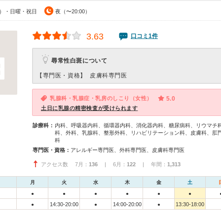
00）・日曜・祝日
夜（〜20:00）
3.63
口コミ1件
尋常性白斑について
【専門医・資格】
皮膚科専門医
乳腺科・乳腺症・乳房のしこり（女性）
5.0
土日に乳腺の精密検査が受けられます
診療科：
内科、呼吸器内科、循環器内科、消化器内科、糖尿病科、リウマチ
科、外科、乳腺科、整形外科、リハビリテーション科、皮膚科、肛
科
専門医・資格：
アレルギー専門医、外科専門医、皮膚科専門医
アクセス数 7月：
136
| 6月：
122
| 年間：
1,313
月
火
水
木
金
土
●
●
●
●
●
●
14:30-20:00
14:00-20:00
13:30-18:00
●
●
●