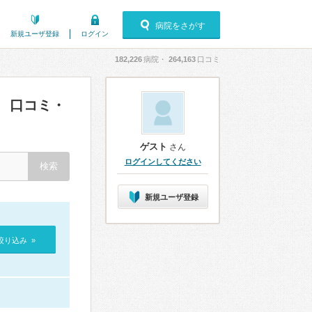
病院をさがす
新規ユーザ登録
ログイン
182,226
病院・
264,163
口コミ
口コミ・
）
ゲスト
さん
ログインしてください
新規ユーザ登録
絞り込み »