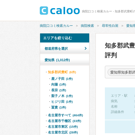
病院口コミ検索カルー - 知多郡武豊町
病院口コミ検索カルー
病院検索
尋常性白斑
愛知
エリアを絞り込む
知多郡武
都道府県を選択
評判
愛知県
(1,012件)
愛知県知多郡
知多郡武豊町
(6件)
鹿ノ子田
(1件)
向陽
(1件)
長宗
(1件)
エリア・駅
梨子ノ木
(1件)
病気
ヒジリ田
(1件)
名称
冨貴
(1件)
詳細条件
名古屋市すべて
(464件)
名古屋市千種区
(33件)
名古屋市東区
(15件)
名古屋市北区
(28件)