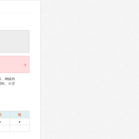
科、神経内
門科、小児
日
祝
●
●