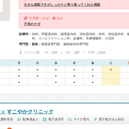
大きな病院ですがしっかりと寄り添ってくれた病院
小児科・けが
4.0
子供のケガ
診療科：
内科、呼吸器内科、循環器内科、消化器内科、外科、消化器外科、
科、リハビリテーション科、皮膚科、耳鼻咽喉科、小児科
専門医・資格：
循環器専門医、脳神経外科専門医
アクセス数 7月：
119
| 6月：
120
| 年間：
1,515
月
火
水
木
金
土
●
●
●
●
●
●
●
●
●
●
●
●
●
●
●
すこやかクリニック
クス
武豊町長宗
駐車場あり
電子決済可
マイナ受付
電子処方せん対応