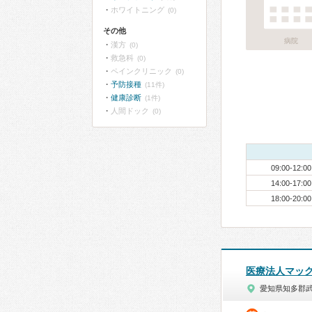
ホワイトニング
(0)
その他
病院
漢方
(0)
救急科
(0)
ペインクリニック
(0)
予防接種
(11件)
健康診断
(1件)
人間ドック
(0)
09:00-12:00
14:00-17:00
18:00-20:00
医療法人マッ
愛知県知多郡