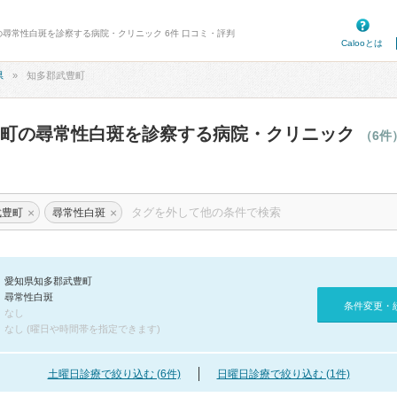
の尋常性白斑を診察する病院・クリニック 6件 口コミ・評判
Calooとは
県
知多郡武豊町
豊町の尋常性白斑を診察する病院・クリニック
（6件
×
×
武豊町
尋常性白斑
愛知県知多郡武豊町
尋常性白斑
条件変更・
なし
なし (曜日や時間帯を指定できます)
土曜日診療で絞り込む (6件)
日曜日診療で絞り込む (1件)