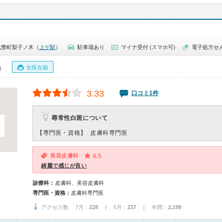
武豊町梨子ノ木（
上ゲ駅
）
駐車場あり
マイナ受付 (スマホ可)
電子処方せ
女医在籍
0）
3.33
口コミ1件
尋常性白斑について
【専門医・資格】
皮膚科専門医
美容皮膚科
4.5
綺麗で感じが良い
診療科：
皮膚科、美容皮膚科
専門医・資格：
皮膚科専門医
アクセス数 7月：
228
| 6月：
237
| 年間：
2,199