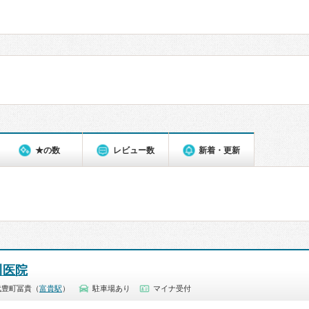
★の数
レビュー数
新着・更新
川医院
武豊町冨貴（
富貴駅
）
駐車場あり
マイナ受付