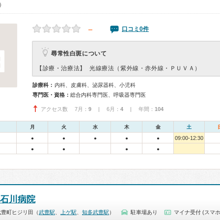
0）
－
口コミ0件
尋常性白斑について
【診療・治療法】
光線療法（紫外線・赤外線・ＰＵＶＡ）
診療科：
内科、皮膚科、泌尿器科、小児科
専門医・資格：
総合内科専門医、呼吸器専門医
アクセス数 7月：
9
| 6月：
4
| 年間：
104
月
火
水
木
金
土
09:00-12:30
●
●
●
●
●
●
●
●
●
石川病院
武豊町ヒジリ田（
武豊駅
、
上ゲ駅
、
知多武豊駅
）
駐車場あり
マイナ受付 (スマホ