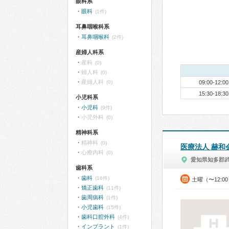
眼科系
眼科
(1件)
耳鼻咽喉科系
耳鼻咽喉科
(2件)
産婦人科系
産科
(0)
婦人科
(0)
産婦人科
(0)
09:00-12:00
15:30-18:30
小児科系
小児科
(9件)
小児外科
(0)
精神科系
精神科
(0)
医療法人 赫和
心療内科
(0)
愛知県知多郡
歯科系
歯科
(16件)
土曜（〜12:0
矯正歯科
(11件)
歯周病科
(1件)
小児歯科
(15件)
歯科口腔外科
(4件)
インプラント
(1件)