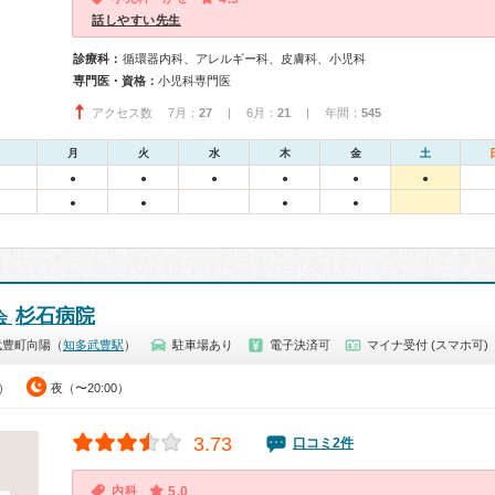
話しやすい先生
診療科：
循環器内科、アレルギー科、皮膚科、小児科
専門医・資格：
小児科専門医
アクセス数 7月：
27
| 6月：
21
| 年間：
545
月
火
水
木
金
土
●
●
●
●
●
●
●
●
●
●
杉石病院
会
武豊町向陽（
知多武豊駅
）
駐車場あり
電子決済可
マイナ受付 (スマホ可)
0）
夜（〜20:00）
3.73
口コミ2件
内科
5.0