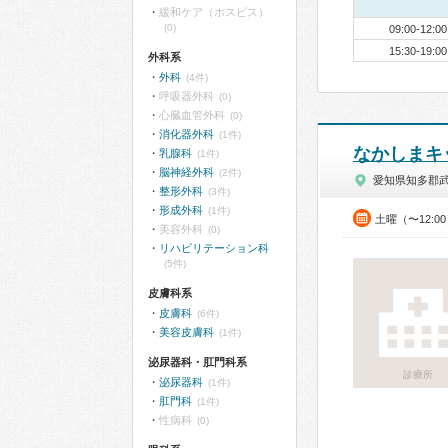
緩和ケア（ホスピス）
(0)
09:00-12:00
15:30-19:00
外科系
外科
(4件)
呼吸器外科
(0)
心臓血管外科
(0)
消化器外科
(1件)
なかしまキ
乳腺科
(1件)
脳神経外科
(2件)
愛知県知多郡
整形外科
(3件)
形成外科
(1件)
土曜（〜12:0
美容外科
(0)
リハビリテーション科
(5件)
皮膚科系
皮膚科
(6件)
美容皮膚科
(1件)
泌尿器科・肛門科系
診療所
泌尿器科
(1件)
肛門科
(1件)
性病科
(0)