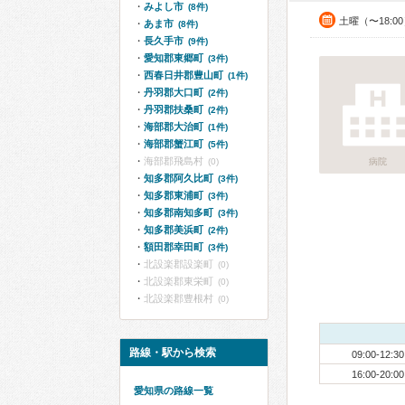
みよし市
(8件)
土曜（〜18:
あま市
(8件)
長久手市
(9件)
愛知郡東郷町
(3件)
西春日井郡豊山町
(1件)
丹羽郡大口町
(2件)
丹羽郡扶桑町
(2件)
海部郡大治町
(1件)
海部郡蟹江町
(5件)
海部郡飛島村
(0)
病院
知多郡阿久比町
(3件)
知多郡東浦町
(3件)
知多郡南知多町
(3件)
知多郡美浜町
(2件)
額田郡幸田町
(3件)
北設楽郡設楽町
(0)
北設楽郡東栄町
(0)
北設楽郡豊根村
(0)
路線・駅から検索
09:00-12:30
16:00-20:00
愛知県の路線一覧