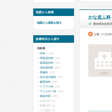
地図から検索
かな皮ふ科
地図から病院を探す
愛知県知多郡
土曜（〜13:0
診療科目から探す
内科系
内科
(11件)
呼吸器内科
(3件)
循環器内科
(4件)
消化器内科
(3件)
胃腸科
(1件)
診療所
内分泌代謝科
(1件)
糖尿病科
(3件)
リウマチ科
(3件)
アレルギー科
(3件)
神経内科
(1件)
血液内科
(0)
腎臓内科
(0)
人工透析
(0)