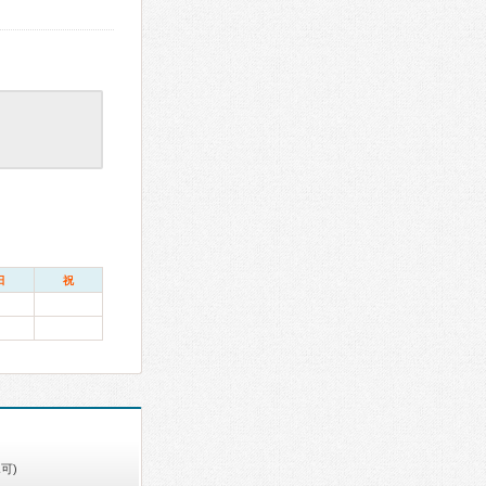
日
祝
可)