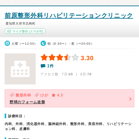
前原整形外科リハビリテーションクリニック
愛知県大府市北崎町
マイナ受付
(スマホ可)
土曜（〜12:00）
朝（8:30〜）・夜（〜20:00）
3.30
1件
アクセス数 7月:
69
| 6月:
78
整形外科
けが
4.5
野球のフォーム改善
診療科目：
内科、外科、消化器外科、脳神経外科、整形外科、美容外科、リハビリテーシ
ョン科、皮膚科