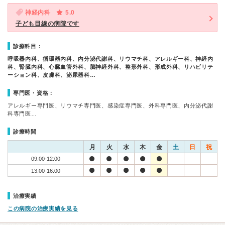
神経内科
5.0
子ども目線の病院です
診療科目：
呼吸器内科、循環器内科、内分泌代謝科、リウマチ科、アレルギー科、神経内
科、腎臓内科、心臓血管外科、脳神経外科、整形外科、形成外科、リハビリテ
ーション科、皮膚科、泌尿器科…
専門医・資格：
アレルギー専門医、リウマチ専門医、感染症専門医、外科専門医、内分泌代謝
科専門医…
診療時間
月
火
水
木
金
土
日
祝
09:00-12:00
13:00-16:00
治療実績
この病院の治療実績を見る