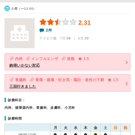
土曜（〜12:00）
2.31
2件
アクセス数 7月:
58
| 6月:
30
内科
インフルエンザ
発熱
1.5
納得いかない対応
胃腸科
胃痛・腹痛・吐き気・嘔吐・急性の下痢
1.5
三回行きました
診療科目：
内科、循環器内科、胃腸科、皮膚科、小児科
診療時間
月
火
水
木
金
土
日
祝
09:00-12:00