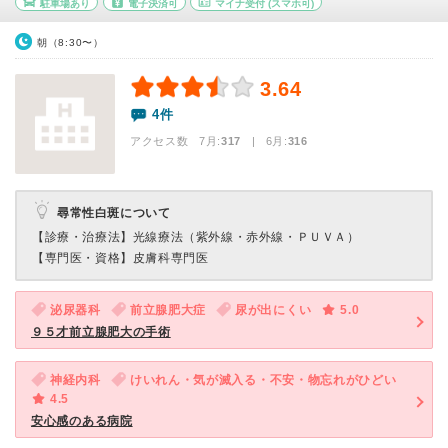
駐車場あり
電子決済可
マイナ受付
(スマホ可)
朝（8:30〜）
3.64
4件
アクセス数 7月:
317
| 6月:
316
尋常性白斑について
【診療・治療法】
光線療法（紫外線・赤外線・ＰＵＶＡ）
【専門医・資格】
皮膚科専門医
泌尿器科
前立腺肥大症
尿が出にくい
5.0
９５才前立腺肥大の手術
神経内科
けいれん・気が滅入る・不安・物忘れがひどい
4.5
安心感のある病院