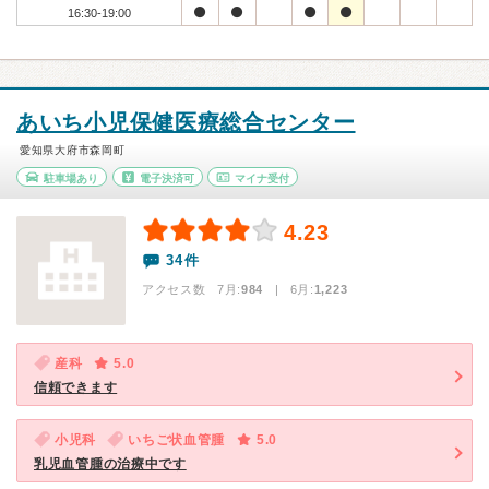
16:30-19:00
あいち小児保健医療総合センター
愛知県大府市森岡町
駐車場あり
電子決済可
マイナ受付
4.23
34件
アクセス数 7月:
984
| 6月:
1,223
産科
5.0
信頼できます
小児科
いちご状血管腫
5.0
乳児血管腫の治療中です