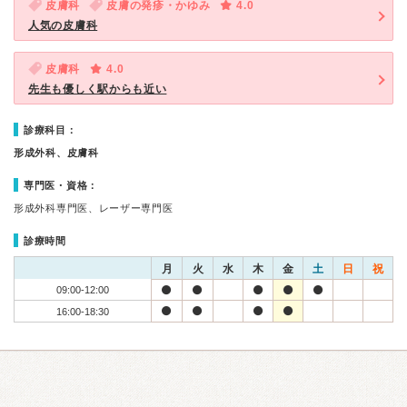
皮膚科
皮膚の発疹・かゆみ
4.0
人気の皮膚科
皮膚科
4.0
先生も優しく駅からも近い
診療科目：
形成外科、皮膚科
専門医・資格：
形成外科専門医、レーザー専門医
診療時間
月
火
水
木
金
土
日
祝
09:00-12:00
16:00-18:30