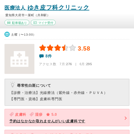
ゆき皮フ科クリニック
医療法人
愛知県大府市一屋町（共和駅）
駐車場あり
マイナ受付
土曜（〜13:00）
3.58
8件
アクセス数 7月:
276
| 6月:
295
尋常性白斑について
【診療・治療法】
光線療法（紫外線・赤外線・ＰＵＶＡ）
【専門医・資格】
皮膚科専門医
皮膚科
湿疹
5.0
予約はなかなか取れませんがいい皮膚科です