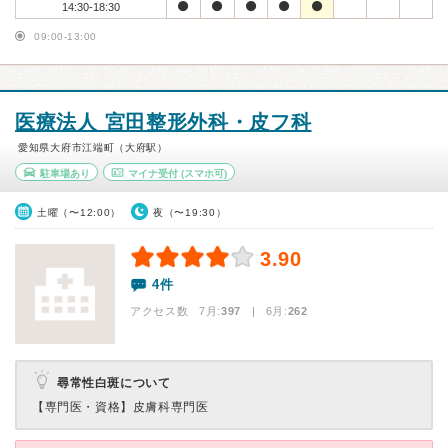
14:30-18:30
09:00-13:00
医療法人 宮田整形外科・皮フ科
愛知県大府市江端町（大府駅）
駐車場あり
マイナ受付
(スマホ可)
土曜（〜12:00）
夜（〜19:30）
3.90
4件
アクセス数 7月:
397
| 6月:
262
尋常性白斑について
【専門医・資格】
皮膚科専門医