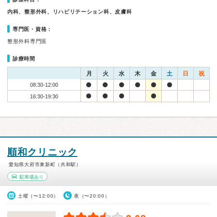
内科、整形外科、リハビリテーション科、皮膚科
専門医・資格：
整形外科専門医
診療時間
月
火
水
木
金
土
日
祝
08:30-12:00
16:30-19:30
順和クリニック
愛知県大府市東新町（共和駅）
駐車場あり
土曜（〜12:00）
夜（〜20:00）