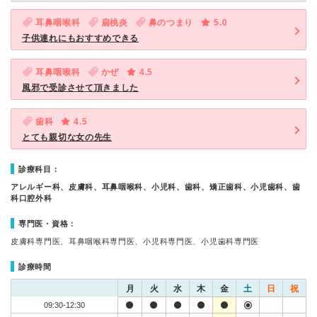
耳鼻咽喉科
扁桃炎
鼻のつまり
5.0
子供連れにもおすすめできる
耳鼻咽喉科
かぜ
4.5
風邪で受診させて頂きました
歯科
4.5
とても親切な女の先生
診療科目：
アレルギー科、皮膚科、耳鼻咽喉科、小児科、歯科、矯正歯科、小児歯科、歯
科口腔外科
専門医・資格：
皮膚科専門医、耳鼻咽喉科専門医、小児科専門医、小児歯科専門医
診療時間
月
火
水
木
金
土
日
祝
09:30-12:30