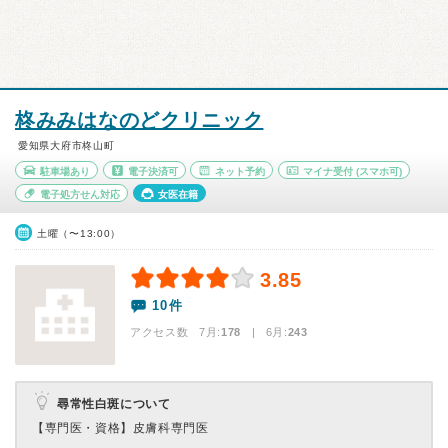
柊みみはなのどクリニック
愛知県大府市柊山町
駐車場あり
電子決済可
ネット予約
マイナ受付
(スマホ可)
電子処方せん対応
女医在籍
土曜（〜13:00）
3.85
10件
アクセス数 7月:
178
| 6月:
243
尋常性白斑について
【専門医・資格】
皮膚科専門医