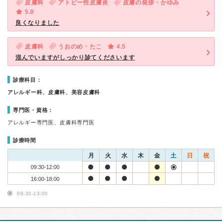
皮膚科
アトピー性皮膚炎
皮膚の発疹・かゆみ
5.0
良くなりました
皮膚科
うおのめ・たこ
4.5
混んでいますがしっかり診てくださいます
診療科目：
アレルギー科、皮膚科、美容皮膚科
専門医・資格：
アレルギー専門医、皮膚科専門医
診療時間
月
火
水
木
金
土
日
祝
09:30-12:00
16:00-18:00
09:30-13:00