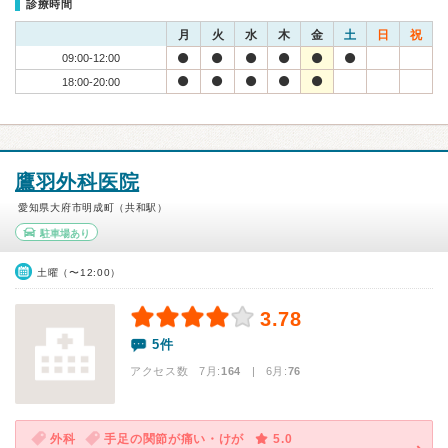
診療時間
月
火
水
木
金
土
日
祝
09:00-12:00
18:00-20:00
鷹羽外科医院
愛知県大府市明成町（共和駅）
駐車場あり
土曜（〜12:00）
3.78
5件
アクセス数 7月:
164
| 6月:
76
外科
手足の関節が痛い・けが
5.0