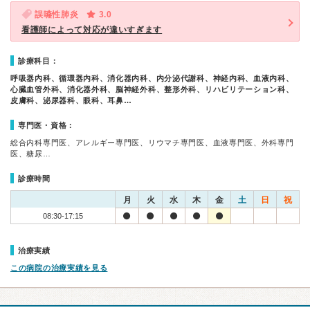
誤嚥性肺炎
3.0
看護師によって対応が違いすぎます
診療科目：
呼吸器内科、循環器内科、消化器内科、内分泌代謝科、神経内科、血液内科、
心臓血管外科、消化器外科、脳神経外科、整形外科、リハビリテーション科、
皮膚科、泌尿器科、眼科、耳鼻…
専門医・資格：
総合内科専門医、アレルギー専門医、リウマチ専門医、血液専門医、外科専門
医、糖尿…
診療時間
月
火
水
木
金
土
日
祝
08:30-17:15
治療実績
この病院の治療実績を見る