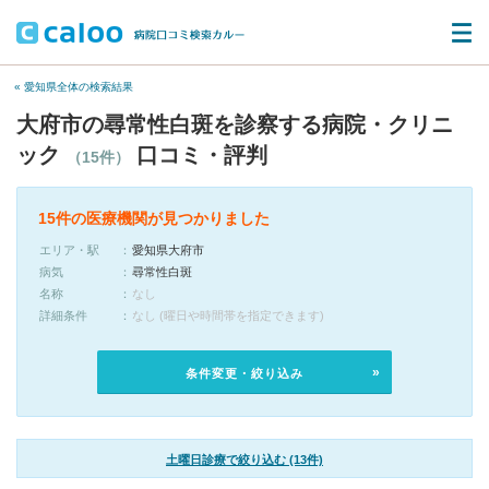
« 愛知県全体の検索結果
大府市の尋常性白斑を診察する病院・クリニ
ック
口コミ・評判
（15件）
15件の医療機関が見つかりました
エリア・駅
愛知県大府市
病気
尋常性白斑
名称
なし
詳細条件
なし (曜日や時間帯を指定できます)
条件変更・絞り込み
土曜日診療で絞り込む (13件)