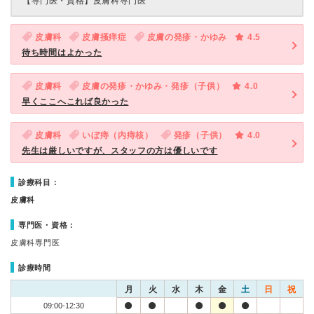
【専門医・資格】
皮膚科専門医
皮膚科
皮膚掻痒症
皮膚の発疹・かゆみ
4.5
待ち時間はよかった
皮膚科
皮膚の発疹・かゆみ・発疹（子供）
4.0
早くここへこれば良かった
皮膚科
いぼ痔（内痔核）
発疹（子供）
4.0
先生は厳しいですが、スタッフの方は優しいです
診療科目：
皮膚科
専門医・資格：
皮膚科専門医
診療時間
月
火
水
木
金
土
日
祝
09:00-12:30