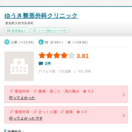
ゆうき整形外科クリニック
愛知県大府市長草町
駐車場あり
マイナ受付
(スマホ可)
土曜（〜12:00）
朝（8:30〜）・夜（〜19:30）
3.81
2件
アクセス数 7月:
229
| 6月:
176
整形外科
腰痛・肩こり・肩の痛み
5.0
行ってよかった
整形外科
ぎっくり腰
腰痛
4.5
行ってよかったです
診療科目：