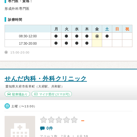
専門医・資格：
形成外科専門医
診療時間
月
火
水
木
金
土
日
祝
08:30-12:00
17:30-20:00
15:00-20:00
せんだ内科・外科クリニック
愛知県大府市長草町（大府駅、共和駅）
駐車場あり
マイナ受付
(スマホ可)
土曜（〜13:00）
－
0件
アクセス数 7月:
6
| 6月:
10