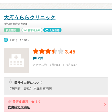
大府うららクリニック
愛知県大府市共西町
新規開院！
駐車場あり
女医在籍
土曜（〜15:30）
3.45
2件
アクセス数 7月:
468
| 6月:
317
尋常性白斑について
【専門医・資格】
皮膚科専門医
美容皮膚科
5.0
皮膚科で大満足