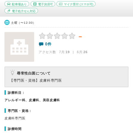
駐車場あり
電子決済可
マイナ受付
(スマホ可)
電子処方せん対応
土曜（〜12:30）
－
0件
アクセス数 7月:
19
| 6月:
26
尋常性白斑について
【専門医・資格】
皮膚科専門医
診療科目：
アレルギー科、皮膚科、美容皮膚科
専門医・資格：
皮膚科専門医
診療時間