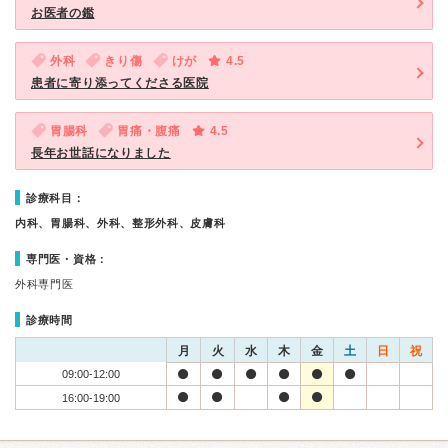
お医者の鑑
外科
きり傷
けが
4.5
患者に寄り添ってくださる医院
胃腸科
胃痛・腹痛
4.5
長年お世話になりました
診療科目：
内科、胃腸科、外科、整形外科、皮膚科
専門医・資格：
外科専門医
診療時間
月
火
水
木
金
土
日
祝
09:00-12:00
16:00-19:00