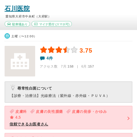
石川医院
愛知県大府市中央町（大府駅）
駐車場あり
マイナ受付
(スマホ可)
土曜（〜12:00）
3.75
4件
アクセス数 7月:
158
| 6月:
157
尋常性白斑について
【診療・治療法】
光線療法（紫外線・赤外線・ＰＵＶＡ）
皮膚科
皮膚の良性腫瘍
皮膚の発疹・かゆみ
4.5
信頼できるお医者さん