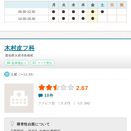
月
火
水
木
金
土
日
祝
09:30-12:30
14:30-18:30
木村皮フ科
愛知県大府市長根町
駐車場あり
マイナ受付
土曜（〜12:30）
2.67
10件
アクセス数 7月:
273
| 6月:
242
尋常性白斑について