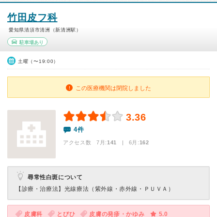
竹田皮フ科
愛知県清須市清洲（新清洲駅）
駐車場あり
土曜（〜19:00）
この医療機関は閉院しました
3.36
4件
アクセス数 7月:
141
| 6月:
162
尋常性白斑について
【診療・治療法】
光線療法（紫外線・赤外線・ＰＵＶＡ）
皮膚科
とびひ
皮膚の発疹・かゆみ
5.0