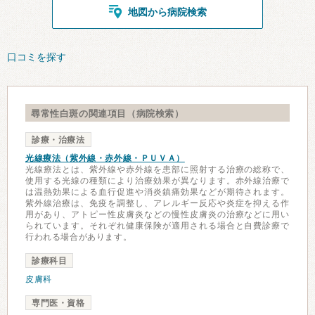
地図から病院検索
口コミを探す
尋常性白斑の関連項目（病院検索）
診療・治療法
光線療法（紫外線・赤外線・ＰＵＶＡ）
光線療法とは、紫外線や赤外線を患部に照射する治療の総称で、
使用する光線の種類により治療効果が異なります。赤外線治療で
は温熱効果による血行促進や消炎鎮痛効果などが期待されます。
紫外線治療は、免疫を調整し、アレルギー反応や炎症を抑える作
用があり、アトピー性皮膚炎などの慢性皮膚炎の治療などに用い
られています。それぞれ健康保険が適用される場合と自費診療で
行われる場合があります。
診療科目
皮膚科
専門医・資格