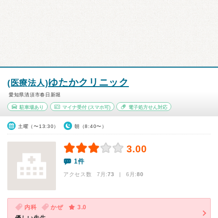
ゆたかクリニック
(医療法人)
愛知県清須市春日新堀
駐車場あり
マイナ受付
(スマホ可)
電子処方せん対応
土曜（〜13:30）
朝（8:40〜）
3.00
1件
アクセス数 7月:
73
| 6月:
80
内科
かぜ
3.0