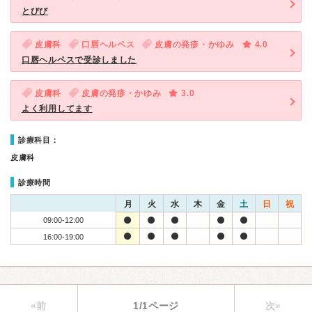
とびび
皮膚科
口唇ヘルペス
皮膚の発疹・かゆみ
4.0
口唇ヘルペスで受診しました
皮膚科
皮膚の発疹・かゆみ
3.0
よく利用してます
診療科目：
皮膚科
診療時間
月
火
水
木
金
土
日
祝
09:00-12:00
16:00-19:00
«前
1/1ページ
次»