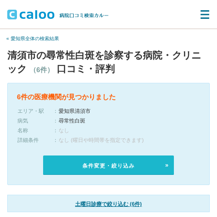
« 愛知県全体の検索結果
清須市の尋常性白斑を診察する病院・クリニ
ック
口コミ・評判
（6件）
6件の医療機関が見つかりました
エリア・駅
愛知県清須市
病気
尋常性白斑
名称
なし
詳細条件
なし (曜日や時間帯を指定できます)
条件変更・絞り込み
土曜日診療で絞り込む (6件)