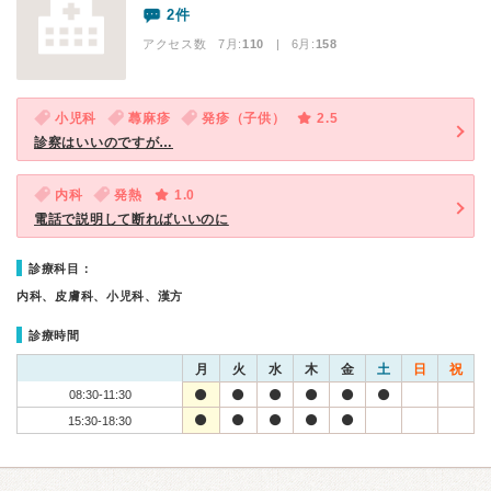
2件
アクセス数 7月:
110
| 6月:
158
小児科
蕁麻疹
発疹（子供）
2.5
診察はいいのですが…
内科
発熱
1.0
電話で説明して断ればいいのに
診療科目：
内科、皮膚科、小児科、漢方
診療時間
月
火
水
木
金
土
日
祝
08:30-11:30
15:30-18:30