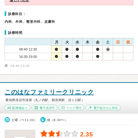
優しい先生
診療科目：
内科、外科、整形外科、皮膚科
診療時間
月
火
水
木
金
土
日
祝
08:40-12:30
16:30-19:00
08:40-13:30
このはなファミリークリニック
愛知県清須市清洲（丸ノ内駅、新清洲駅、須ヶ口駅）
駐車場あり
電子決済可
マイナ受付
電子処方せん対応
土曜（〜11:30）
朝（8:30〜）
2.35