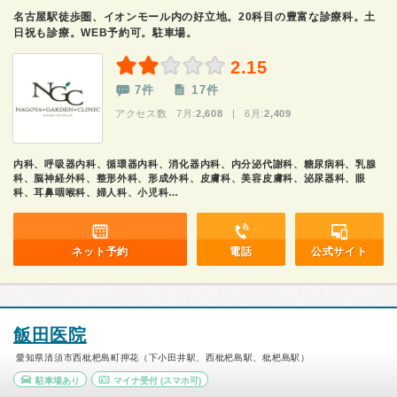
名古屋駅徒歩圏、イオンモール内の好立地。20科目の豊富な診療科。土
日祝も診療。WEB予約可。駐車場。
2.15
7件
17件
アクセス数 7月:
2,608
| 6月:
2,409
内科、呼吸器内科、循環器内科、消化器内科、内分泌代謝科、糖尿病科、乳腺
科、脳神経外科、整形外科、形成外科、皮膚科、美容皮膚科、泌尿器科、眼
科、耳鼻咽喉科、婦人科、小児科…
ネット予約
電話
公式サイト
飯田医院
愛知県清須市西枇杷島町押花（下小田井駅、西枇杷島駅、枇杷島駅）
駐車場あり
マイナ受付
(スマホ可)