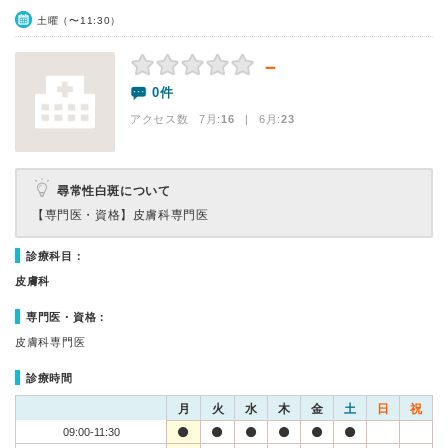
土曜（〜11:30）
－
0件
アクセス数 7月:
16
| 6月:
23
尋常性白斑について
【専門医・資格】
皮膚科専門医
診療科目：
皮膚科
専門医・資格：
皮膚科専門医
診療時間
月
火
水
木
金
土
日
祝
09:00-11:30