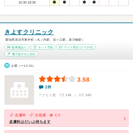
16:30-18:30
きよすクリニック
愛知県清須市東外町（丸ノ内駅、須ヶ口駅、新川橋駅）
駐車場あり
ネット予約
マイナ受付
(スマホ可)
電子処方せん対応
土曜（〜12:30）
3.58
2件
アクセス数 7月:
145
| 6月:
145
皮膚科
水疱瘡
4.5
皮膚科はだいぶ待ちます