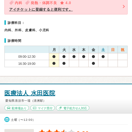
内科
発熱・体調不良
4.0
アイチケットに登録すると便利です。
診療科目：
内科、外科、皮膚科、小児科
診療時間
月
火
水
木
金
土
日
祝
09:00-12:30
16:30-19:00
医療法人 水田医院
愛知県清須市一場（清洲駅）
駐車場あり
マイナ受付
電子処方せん対応
土曜（〜12:00）