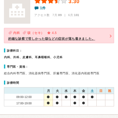
3.30
1件
アクセス数 7月:
89
| 6月:
101
内科
咳（セキ）
4.5
的確な診察で苦しかった咳などの症状が落ち着きました。
診療科目：
内科、外科、皮膚科、耳鼻咽喉科、小児科
専門医・資格：
総合内科専門医、消化器病専門医、肝臓専門医、消化器内視鏡専門医
診療時間
月
火
水
木
金
土
日
祝
09:00-12:00
17:00-19:00