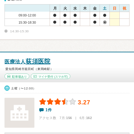
月
火
水
木
金
土
日
祝
09:00-12:00
15:30-18:30
14:30-15:30
荻須医院
医療法人
愛知県岡崎市籠田町（東岡崎駅）
駐車場あり
マイナ受付
(スマホ可)
土曜（〜12:00）
3.27
1件
アクセス数 7月:
156
| 6月:
162