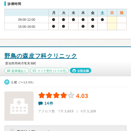
診療時間
月
火
水
木
金
土
日
祝
09:00-12:00
15:00-18:00
野鳥の森皮フ科クリニック
愛知県岡崎市竜美旭町
駐車場あり
マイナ受付
(スマホ可)
女医在籍
土曜（〜12:00）
4.03
14件
アクセス数 7月:
1,023
| 6月:
1,120