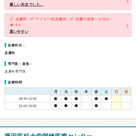
優しい先生でした。
皮膚科
アトピー性皮膚炎
皮膚の発疹・かゆみ
4.0
通いやすい
診療科目：
皮膚科
専門医・資格：
皮膚科専門医
診療時間
月
火
水
木
金
土
日
祝
08:45-12:00
15:00-19:00