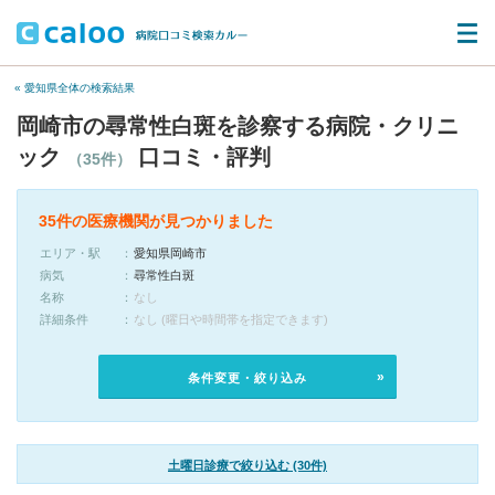
« 愛知県全体の検索結果
岡崎市の尋常性白斑を診察する病院・クリニ
ック
口コミ・評判
（35件）
35件の医療機関が見つかりました
エリア・駅
愛知県岡崎市
病気
尋常性白斑
名称
なし
詳細条件
なし (曜日や時間帯を指定できます)
条件変更・絞り込み
土曜日診療で絞り込む (30件)