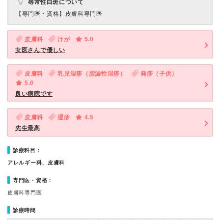
尋常性白斑について
【専門医・資格】
皮膚科専門医
皮膚科
けが
5.0
女医さんで優しい
皮膚科
乳児湿疹（脂漏性湿疹）
発疹（子供）
5.0
良い病院です
皮膚科
湿疹
4.5
先生最高
診療科目：
アレルギー科、皮膚科
専門医・資格：
皮膚科専門医
診療時間