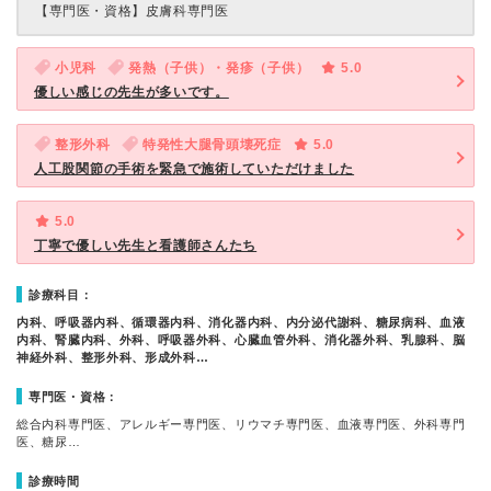
【専門医・資格】
皮膚科専門医
小児科
発熱（子供）・発疹（子供）
5.0
優しい感じの先生が多いです。
整形外科
特発性大腿骨頭壊死症
5.0
人工股関節の手術を緊急で施術していただけました
5.0
丁寧で優しい先生と看護師さんたち
診療科目：
内科、呼吸器内科、循環器内科、消化器内科、内分泌代謝科、糖尿病科、血液
内科、腎臓内科、外科、呼吸器外科、心臓血管外科、消化器外科、乳腺科、脳
神経外科、整形外科、形成外科…
専門医・資格：
総合内科専門医、アレルギー専門医、リウマチ専門医、血液専門医、外科専門
医、糖尿…
診療時間