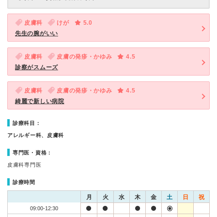
皮膚科
けが
5.0
先生の腕がいい
皮膚科
皮膚の発疹・かゆみ
4.5
診察がスムーズ
皮膚科
皮膚の発疹・かゆみ
4.5
綺麗で新しい病院
診療科目：
アレルギー科、皮膚科
専門医・資格：
皮膚科専門医
診療時間
月
火
水
木
金
土
日
祝
09:00-12:30