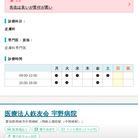
3.0
先生は良いが受付が悪い
診療科目：
皮膚科
専門医・資格：
皮膚科専門医
診療時間
月
火
水
木
金
土
日
祝
09:00-12:00
15:00-18:00
医療法人鉃友会 宇野病院
愛知県岡崎市中岡崎町（岡崎公園前駅（中岡崎駅））
駐車場あり
電子決済可
マイナ受付
(スマホ可)
電子処方せん対応