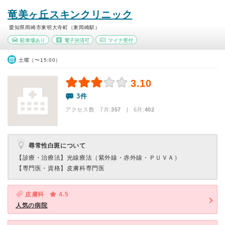
竜美ヶ丘スキンクリニック
愛知県岡崎市東明大寺町（東岡崎駅）
駐車場あり
電子決済可
マイナ受付
土曜（〜15:00）
3.10
3件
アクセス数 7月:
357
| 6月:
402
尋常性白斑について
【診療・治療法】
光線療法（紫外線・赤外線・ＰＵＶＡ）
【専門医・資格】
皮膚科専門医
皮膚科
4.5
人気の病院