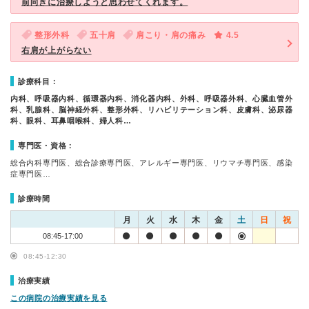
前向きに治療しようと思わせてくれます。
整形外科
五十肩
肩こり・肩の痛み
4.5
右肩が上がらない
診療科目：
内科、呼吸器内科、循環器内科、消化器内科、外科、呼吸器外科、心臓血管外
科、乳腺科、脳神経外科、整形外科、リハビリテーション科、皮膚科、泌尿器
科、眼科、耳鼻咽喉科、婦人科…
専門医・資格：
総合内科専門医、総合診療専門医、アレルギー専門医、リウマチ専門医、感染
症専門医…
診療時間
月
火
水
木
金
土
日
祝
08:45-17:00
08:45-12:30
治療実績
この病院の治療実績を見る