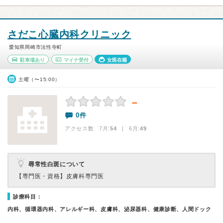
さだこ心臓内科クリニック
愛知県岡崎市法性寺町
駐車場あり
マイナ受付
女医在籍
土曜（〜15:00）
－
0件
アクセス数 7月:
54
| 6月:
49
尋常性白斑について
【専門医・資格】
皮膚科専門医
診療科目：
内科、循環器内科、アレルギー科、皮膚科、泌尿器科、健康診断、人間ドック