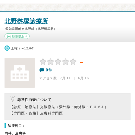
北野桝塚診療所
愛知県岡崎市北野町（北野桝塚駅）
駐車場あり
土曜（〜12:00）
－
0件
アクセス数 7月:
11
| 6月:
16
尋常性白斑について
【診療・治療法】
光線療法（紫外線・赤外線・ＰＵＶＡ）
【専門医・資格】
皮膚科専門医
診療科目：
内科、皮膚科