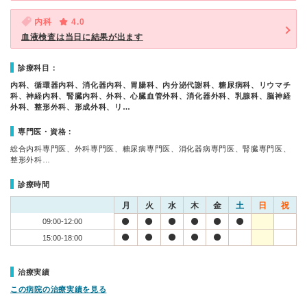
内科
4.0
血液検査は当日に結果が出ます
診療科目：
内科、循環器内科、消化器内科、胃腸科、内分泌代謝科、糖尿病科、リウマチ
科、神経内科、腎臓内科、外科、心臓血管外科、消化器外科、乳腺科、脳神経
外科、整形外科、形成外科、リ…
専門医・資格：
総合内科専門医、外科専門医、糖尿病専門医、消化器病専門医、腎臓専門医、
整形外科…
診療時間
月
火
水
木
金
土
日
祝
09:00-12:00
15:00-18:00
治療実績
この病院の治療実績を見る