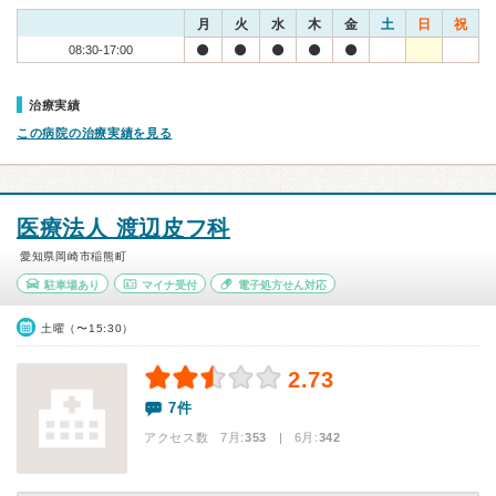
月
火
水
木
金
土
日
祝
08:30-17:00
治療実績
この病院の治療実績を見る
医療法人 渡辺皮フ科
愛知県岡崎市稲熊町
駐車場あり
マイナ受付
電子処方せん対応
土曜（〜15:30）
2.73
7件
アクセス数 7月:
353
| 6月:
342