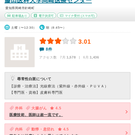
藤田医科大学岡崎医療センター
愛知県岡崎市針崎町
駐車場あり
電子決済可
マイナ受付
(スマホ可)
土曜（〜12:30）
朝（8:45〜）
3.01
8件
アクセス数 7月:
1,578
| 6月:
1,436
尋常性白斑について
【診療・治療法】
光線療法（紫外線・赤外線・ＰＵＶＡ）
【専門医・資格】
皮膚科専門医
外科
大腸がん
4.5
医療技術、医師は超一流です。
内科
動悸・息切れ
4.5