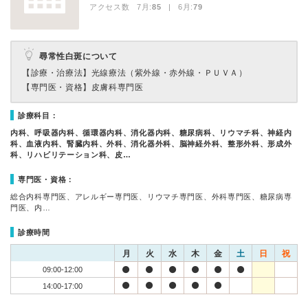
アクセス数 7月:
85
| 6月:
79
尋常性白斑について
【診療・治療法】
光線療法（紫外線・赤外線・ＰＵＶＡ）
【専門医・資格】
皮膚科専門医
診療科目：
内科、呼吸器内科、循環器内科、消化器内科、糖尿病科、リウマチ科、神経内
科、血液内科、腎臓内科、外科、消化器外科、脳神経外科、整形外科、形成外
科、リハビリテーション科、皮…
専門医・資格：
総合内科専門医、アレルギー専門医、リウマチ専門医、外科専門医、糖尿病専
門医、内…
診療時間
月
火
水
木
金
土
日
祝
09:00-12:00
14:00-17:00