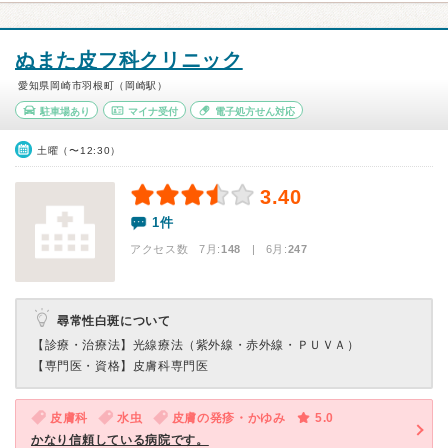
ぬまた皮フ科クリニック
愛知県岡崎市羽根町（岡崎駅）
駐車場あり
マイナ受付
電子処方せん対応
土曜（〜12:30）
3.40
1件
アクセス数 7月:
148
| 6月:
247
尋常性白斑について
【診療・治療法】
光線療法（紫外線・赤外線・ＰＵＶＡ）
【専門医・資格】
皮膚科専門医
皮膚科
水虫
皮膚の発疹・かゆみ
5.0
かなり信頼している病院です。