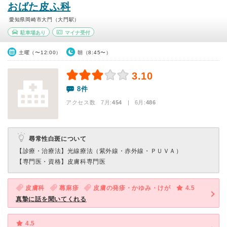
おばた皮ふ科
愛知県岡崎市大門（大門駅）
駐車場あり
マイナ受付
土曜（〜12:00）
朝（8:45〜）
3.10
8件
アクセス数 7月:
454
| 6月:
486
尋常性白斑について
【診療・治療法】
光線療法（紫外線・赤外線・ＰＵＶＡ）
【専門医・資格】
皮膚科専門医
皮膚科
蕁麻疹
皮膚の発疹・かゆみ・けが
4.5
真摯に話を聞いてくれる
4.5