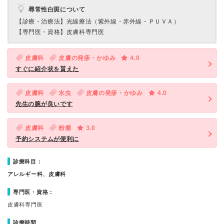
尋常性白斑について
【診療・治療法】
光線療法（紫外線・赤外線・ＰＵＶＡ）
【専門医・資格】
皮膚科専門医
皮膚科
皮膚の発疹・かゆみ
4.0
すぐに紹介状を貰えた
皮膚科
水虫
皮膚の発疹・かゆみ
4.0
先生の腕が良いです
皮膚科
粉瘤
3.0
予約システムが便利に
診療科目：
アレルギー科、皮膚科
専門医・資格：
皮膚科専門医
診療時間