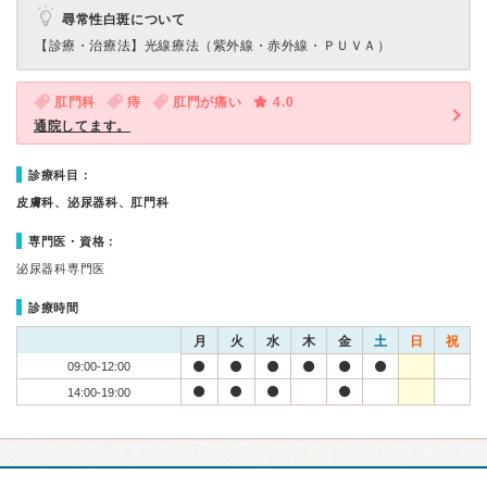
尋常性白斑について
【診療・治療法】
光線療法（紫外線・赤外線・ＰＵＶＡ）
肛門科
痔
肛門が痛い
4.0
通院してます。
診療科目：
皮膚科、泌尿器科、肛門科
専門医・資格：
泌尿器科専門医
診療時間
月
火
水
木
金
土
日
祝
09:00-12:00
14:00-19:00