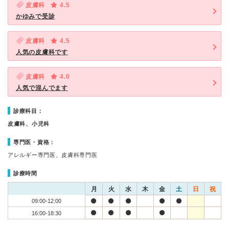
皮膚科
4.5
かゆみで受診
皮膚科
4.5
人気の皮膚科です
皮膚科
4.0
人気で混んでます
診療科目：
皮膚科、小児科
専門医・資格：
アレルギー専門医、皮膚科専門医
診療時間
月
火
水
木
金
土
日
祝
09:00-12:00
16:00-18:30