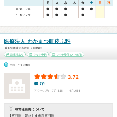
月
火
水
木
金
土
日
祝
09:00-12:00
15:00-17:30
医療法人 わかまつ町皮ふ科
愛知県岡崎市若松町（岡崎駅）
駐車場あり
ネット予約
マイナ受付
(スマホ可)
土曜（〜13:00）
3.72
7件
アクセス数 7月:
628
| 6月:
666
尋常性白斑について
【専門医・資格】
皮膚科専門医