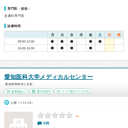
専門医・資格：
皮膚科専門医
診療時間
月
火
水
木
金
土
日
祝
09:00-12:00
16:00-19:00
愛知医科大学メディカルセンター
愛知県岡崎市仁木町
駐車場あり
電子決済可
マイナ受付
(スマホ可)
土曜（〜12:00）
－
0件