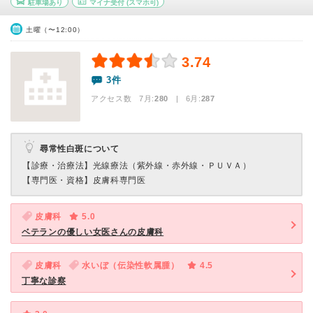
駐車場あり
マイナ受付
(スマホ可)
土曜（〜12:00）
3.74
3件
アクセス数 7月:
280
| 6月:
287
尋常性白斑について
【診療・治療法】
光線療法（紫外線・赤外線・ＰＵＶＡ）
【専門医・資格】
皮膚科専門医
皮膚科
5.0
ベテランの優しい女医さんの皮膚科
皮膚科
水いぼ（伝染性軟属腫）
4.5
丁寧な診察