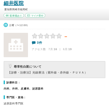
細井医院
愛知県岡崎市福岡町
駐車場あり
マイナ受付
土曜（〜12:00）
－
0件
アクセス数 7月:
16
| 6月:
19
尋常性白斑について
【診療・治療法】
光線療法（紫外線・赤外線・ＰＵＶＡ）
診療科目：
内科、外科、皮膚科、泌尿器科
専門医・資格：
泌尿器科専門医