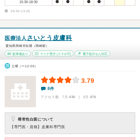
15:30-18:30
09:00-13:00
さいとう皮膚科
医療法人
愛知県岡崎市柱曙（岡崎駅）
駐車場あり
マイナ受付
(スマホ可)
電子処方せん対応
土曜（〜12:00）
3.79
8件
アクセス数 7月:
430
| 6月:
476
尋常性白斑について
【専門医・資格】
皮膚科専門医