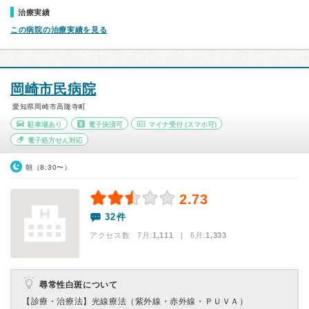
治療実績
この病院の治療実績を見る
岡崎市民病院
愛知県岡崎市高隆寺町
駐車場あり
電子決済可
マイナ受付
(スマホ可)
電子処方せん対応
朝（8:30〜）
2.73
32件
アクセス数 7月:
1,111
| 6月:
1,333
尋常性白斑について
【診療・治療法】
光線療法（紫外線・赤外線・ＰＵＶＡ）