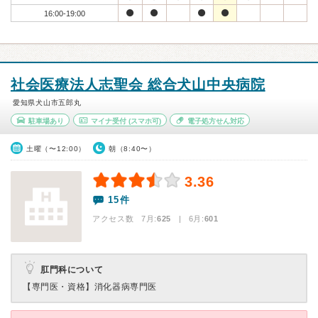
16:00-19:00
社会医療法人志聖会 総合犬山中央病院
愛知県犬山市五郎丸
駐車場あり
マイナ受付
(スマホ可)
電子処方せん対応
土曜（〜12:00）
朝（8:40〜）
3.36
15件
アクセス数 7月:
625
| 6月:
601
肛門科について
【専門医・資格】
消化器病専門医