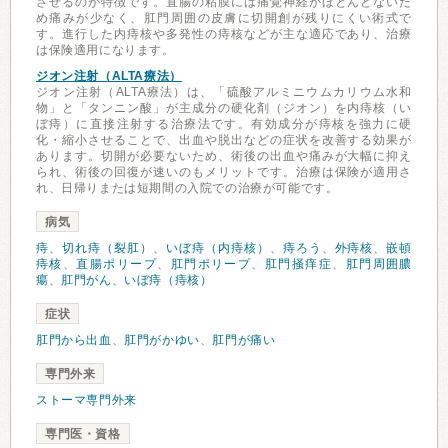
させるのが特徴です。直腸の粘膜には痛覚神経がほとんどないた
め痛みが少なく、肛門周囲の皮膚に切開創が残りにくい術式で
す。進行した内痔核や多発性の痔核などが主な適応であり、治療
は保険適用になります。
ジオン注射（ALTA療法）
ジオン注射（ALTA療法）は、「硫酸アルミニウムカリウム水和
物」と「タンニン酸」が主成分の硬化剤（ジオン）を内痔核（い
ぼ痔）に直接注射する治療法です。有効成分が痔核を強力に硬
化・縮小させることで、出血や脱出などの症状を改善する効果が
あります。切開が必要ないため、術後の出血や痛みが大幅に抑え
られ、術後の回復が速いのもメリットです。治療は保険が適用さ
れ、日帰りまたは短期間の入院での治療が可能です。
病気
痔
、
切れ痔（裂肛）
、
いぼ痔（内痔核）
、
痔ろう
、
外痔核
、
嵌頓
痔核
、
直腸ポリープ
、
肛門ポリープ
、
肛門掻痒症
、
肛門周囲膿
瘍
、
肛門がん
、
いぼ痔（痔核）
症状
肛門から出血
、
肛門がかゆい
、
肛門が痛い
専門外来
ストーマ専門外来
専門医・資格