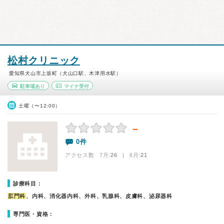
松村クリニック
愛知県犬山市上坂町（犬山口駅、木津用水駅）
駐車場あり
マイナ受付
土曜（〜12:00）
－
0件
アクセス数 7月:
26
| 6月:
21
診療科目：
肛門科
、内科、消化器内科、外科、乳腺科、皮膚科、泌尿器科
専門医・資格：