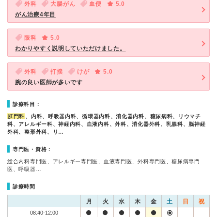
外科
大腸がん
血便
5.0
がん治療4年目
眼科
5.0
わかりやすく説明していただけました。
外科
打撲
けが
5.0
腕の良い医師が多いです
診療科目：
肛門科
、内科、呼吸器内科、循環器内科、消化器内科、糖尿病科、リウマチ
科、アレルギー科、神経内科、血液内科、外科、消化器外科、乳腺科、脳神経
外科、整形外科、リ…
専門医・資格：
総合内科専門医、アレルギー専門医、血液専門医、外科専門医、糖尿病専門
医、呼吸器…
診療時間
月
火
水
木
金
土
日
祝
08:40-12:00