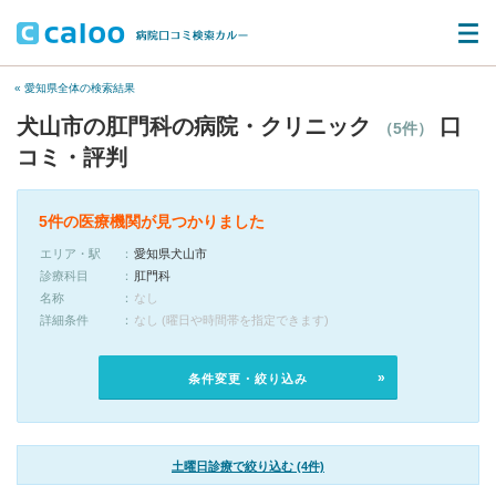
« 愛知県全体の検索結果
犬山市の肛門科の病院・クリニック
口
（5件）
コミ・評判
5件の医療機関が見つかりました
エリア・駅
愛知県犬山市
診療科目
肛門科
名称
なし
詳細条件
なし (曜日や時間帯を指定できます)
条件変更・絞り込み
土曜日診療で絞り込む (4件)