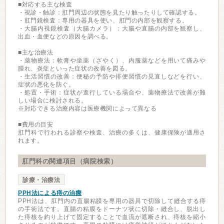
■対応する主な検査
・視診・触診：肛門周辺の状態を見たり触ったりして確認する。
・肛門鏡検査：専用の器具を使い、肛門の内部を観察する。
・大腸内視鏡検査（大腸カメラ）：大腸や直腸の内部を観察し、
出血・血便などの原因を調べる。
■主な治療法
・薬物療法：軟膏や坐薬（ざやく）、内服薬などを用いて痛みや
腫れ、炎症といった症状の改善を図る。
・生活習慣の改善：便秘の予防や排便習慣の見直しなどを行い、
症状の悪化を防ぐ。
・処置・手術：症状が進行している場合や、薬物療法で改善が難
しい場合に検討される。
※対応できる治療内容は医療機関によって異なる
■費用の目安
肛門科で行われる診察や検査、治療の多くは、健康保険が適用さ
れます。
肛門科の関連項目（病院検索）
診療・治療法
PPH法による痔の治療
PPH法は、肛門内の直腸粘膜を専用の器具で切除して縫合する痔
の手術法です。直腸の粘膜をドーナツ状に切除・縫合し、脱出し
た痔核を釣り上げて固定することで血流が遮断され、痔核を縮小