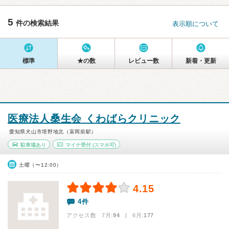
5
件の検索結果
表示順について
標準
★の数
レビュー数
新着・更新
医療法人桑生会 くわばらクリニック
愛知県犬山市塔野地北（富岡前駅）
駐車場あり
マイナ受付
(スマホ可)
土曜（〜12:00）
4.15
4件
アクセス数 7月:
94
| 6月:
177