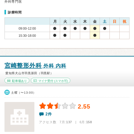
外科専門医
診療時間
月
火
水
木
金
土
日
祝
09:00-12:00
15:30-18:00
宮崎整形外科
外科 内科
愛知県犬山市羽黒新田（羽黒駅）
駐車場あり
マイナ受付
(スマホ可)
土曜（〜13:00）
2.55
2件
アクセス数 7月:
137
| 6月:
158