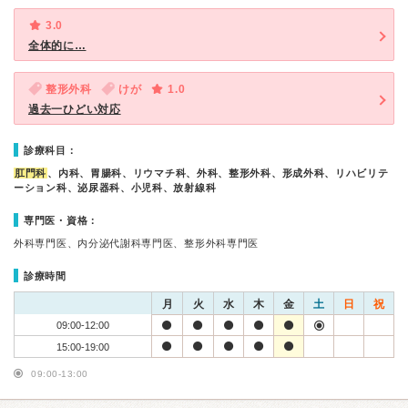
3.0
全体的に…
整形外科
けが
1.0
過去一ひどい対応
診療科目：
肛門科
、内科、胃腸科、リウマチ科、外科、整形外科、形成外科、リハビリテ
ーション科、泌尿器科、小児科、放射線科
専門医・資格：
外科専門医、内分泌代謝科専門医、整形外科専門医
診療時間
月
火
水
木
金
土
日
祝
09:00-12:00
15:00-19:00
09:00-13:00