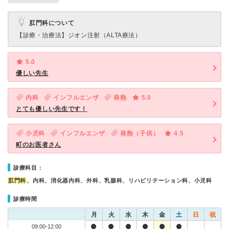
肛門科について
【診療・治療法】
ジオン注射（ALTA療法）
5.0
優しい先生
内科
インフルエンザ
発熱
5.0
とても優しい先生です！
小児科
インフルエンザ
発熱（子供）
4.5
町のお医者さん
診療科目：
肛門科
、内科、消化器内科、外科、乳腺科、リハビリテーション科、小児科
診療時間
月
火
水
木
金
土
日
祝
09:00-12:00