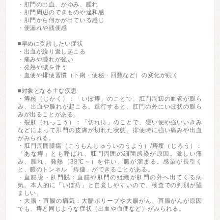
・肛門の出血、かゆみ、腫れ
・肛門周辺のできものや違和感
・肛門から何かが出ている感じ
・便漏れや残便感
■早めに受診したい症状
・出血が繰り返し起こる
・痛みや腫れが強い
・発熱や膿を伴う
・血便や排便習慣（下痢・便秘・回数など）の変化が続く
■対象となる主な疾患
・痔核（じかく）：「いぼ痔」のことで、肛門周辺の血管が膨ら
み、出血や腫れが起こる。進行すると、肛門の外にいぼ状の膨ら
みが出ることがある。
・裂肛（れっこう）：「切れ痔」のことで、硬い便や強いいきみ
などによって肛門の皮膚が切れた状態。排便時に強い痛みや出血
がみられる。
・肛門周囲膿瘍（こうもんしゅういのうよう）/痔瘻（じろう）：
「あな痔」とも呼ばれ、肛門周囲の細菌感染が原因。激しい痛
み、腫れ、発熱（38℃～）を伴い、膿が溜まる。感染が長引く
と、膿のトンネル「痔瘻」ができることがある。
・直腸脱・肛門脱：直腸や肛門の組織が肛門の外へ出てくる病
気。本人的に「いぼ痔」と自覚しやすいので、検査での判別が望
ましい。
・大腸・直腸の病気：大腸ポリープや大腸がん、直腸がんが原因
でも、痔と同じような症状（出血や血便など）がみられる。