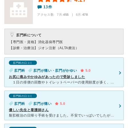
13件
アクセス数 7月:
455
| 6月:
478
肛門科について
【専門医・資格】
消化器病専門医
【診療・治療法】
ジオン注射（ALTA療法）
肛門科の口コミ
肛門科
肛門が痛い・肛門がかゆい
5.0
お尻に痛みやかゆみがあったので受診しました
１日の排便の回数やトイレットペーパーの使用頻度が多く、アトピー性皮膚炎を患っているのでお尻が痛くなったりかゆくなったりしました。 我慢できなかったので、自宅から車で通えるということで受診しました
肛門科の口コミ
肛門科
肛門が痛い
5.0
優しい先生と看護師さん
裂肛根治の日帰り手術を受けました。不安でいっぱいでしたが先生がとても優しく親身になってくださり、忙しくてもちゃんと時間をかけて話を聞き、丁寧に診察してくれて、不安を取り除いてくれました。看護師さんも皆