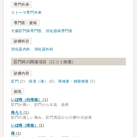
専門外来
ストーマ専門外来
専門医・資格
大腸肛門病専門医
、
消化器病専門医
診療科目
消化器内科
、
消化器外科
肛門科の関連項目（口コミ検索）
診療内容
肛門
(2)、
排泄（便）
(0)、
再検査・精密検査
(2)
病気
いぼ痔（内痔核）
(1)
肛門が痛い、肛門から出血、血便
痔ろう
(1)
肛門の激しい痛み、肛門周辺からの膿や分泌液
いぼ痔（痔核）
(1)
痔
(1)