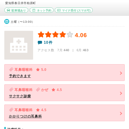
愛知県春日井市柏原町
駐車場あり
ネット予約
マイナ受付
(スマホ可)
土曜（〜13:00）
4.06
10件
アクセス数 7月:
440
| 6月:
463
耳鼻咽喉科
5.0
予約できます
耳鼻咽喉科
かぜ
4.5
サクサク診療
耳鼻咽喉科
4.5
かかりつけの耳鼻科