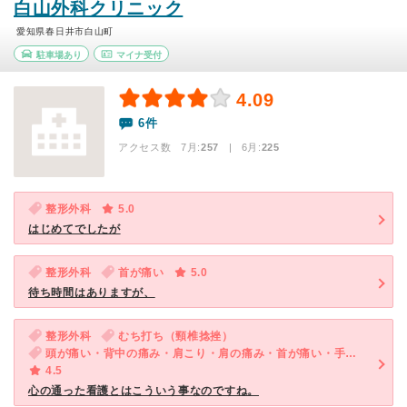
白山外科クリニック
愛知県春日井市白山町
駐車場あり
マイナ受付
4.09
6件
アクセス数 7月:
257
| 6月:
225
整形外科
5.0
はじめてでしたが
整形外科
首が痛い
5.0
待ち時間はありますが、
整形外科
むち打ち（頸椎捻挫）
頭が痛い・背中の痛み・肩こり・肩の痛み・首が痛い・手足の関節が痛い
4.5
心の通った看護とはこういう事なのですね。