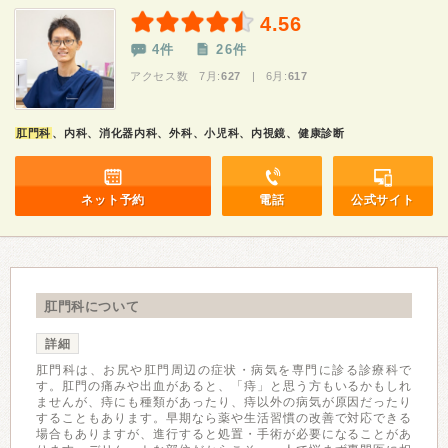
4.56
4件
26件
アクセス数 7月:
627
| 6月:
617
肛門科
、内科、消化器内科、外科、小児科、内視鏡、健康診断
ネット予約
電話
公式サイト
肛門科について
詳細
肛門科は、お尻や肛門周辺の症状・病気を専門に診る診療科で
す。肛門の痛みや出血があると、「痔」と思う方もいるかもしれ
ませんが、痔にも種類があったり、痔以外の病気が原因だったり
することもあります。早期なら薬や生活習慣の改善で対応できる
場合もありますが、進行すると処置・手術が必要になることがあ