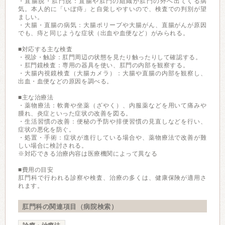
・直腸脱・肛門脱：直腸や肛門の組織が肛門の外へ出てくる病
気。本人的に「いぼ痔」と自覚しやすいので、検査での判別が望
ましい。
・大腸・直腸の病気：大腸ポリープや大腸がん、直腸がんが原因
でも、痔と同じような症状（出血や血便など）がみられる。
■対応する主な検査
・視診・触診：肛門周辺の状態を見たり触ったりして確認する。
・肛門鏡検査：専用の器具を使い、肛門の内部を観察する。
・大腸内視鏡検査（大腸カメラ）：大腸や直腸の内部を観察し、
出血・血便などの原因を調べる。
■主な治療法
・薬物療法：軟膏や坐薬（ざやく）、内服薬などを用いて痛みや
腫れ、炎症といった症状の改善を図る。
・生活習慣の改善：便秘の予防や排便習慣の見直しなどを行い、
症状の悪化を防ぐ。
・処置・手術：症状が進行している場合や、薬物療法で改善が難
しい場合に検討される。
※対応できる治療内容は医療機関によって異なる
■費用の目安
肛門科で行われる診察や検査、治療の多くは、健康保険が適用さ
れます。
肛門科の関連項目（病院検索）