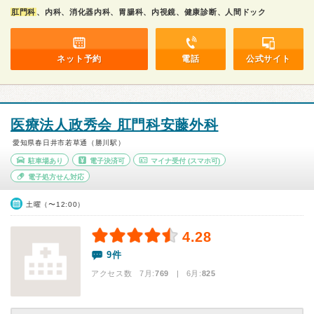
肛門科
、内科、消化器内科、胃腸科、内視鏡、健康診断、人間ドック
ネット予約
電話
公式サイト
医療法人政秀会 肛門科安藤外科
愛知県春日井市若草通（勝川駅）
駐車場あり
電子決済可
マイナ受付
(スマホ可)
電子処方せん対応
土曜（〜12:00）
4.28
9件
アクセス数 7月:
769
| 6月:
825