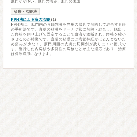
肛門がかゆい、肛門の痛み、肛門の出血
診療・治療法
PPH法による痔の治療
(1)
PPH法は、肛門内の直腸粘膜を専用の器具で切除して縫合する痔
の手術法です。直腸の粘膜をドーナツ状に切除・縫合し、脱出し
た痔核を釣り上げて固定することで血流が遮断され、痔核を縮小
させるのが特徴です。直腸の粘膜には痛覚神経がほとんどないた
め痛みが少なく、肛門周囲の皮膚に切開創が残りにくい術式で
す。進行した内痔核や多発性の痔核などが主な適応であり、治療
は保険適用になります。