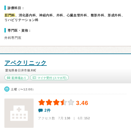
診療科目：
肛門科
、消化器内科、神経内科、外科、心臓血管外科、整形外科、形成外科、
リハビリテーション科
専門医・資格：
外科専門医
アベクリニック
愛知県春日井市篠木町
駐車場あり
マイナ受付
(スマホ可)
土曜（〜12:00）
3.46
2件
アクセス数 7月:
138
| 6月:
152