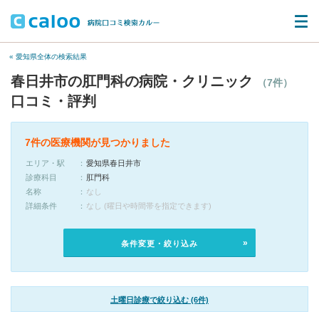
« 愛知県全体の検索結果
春日井市の肛門科の病院・クリニック
（7件）
口コミ・評判
7件の医療機関が見つかりました
エリア・駅
愛知県春日井市
診療科目
肛門科
名称
なし
詳細条件
なし (曜日や時間帯を指定できます)
条件変更・絞り込み
土曜日診療で絞り込む (6件)