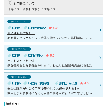
肛門科について
【専門医・資格】
大腸肛門病専門医
肛門科の口コミ
肛門科
肛門がかゆい
5.0
何より安心できた。
ある日シャワーを浴びて身体を洗っていたら、肛門部に小さな腫れを確認。 不安になり妻に見てもらうとやはり小さな腫れがあるようで、受診を決めました。 今まで痔を患った経験がなく、不安な気持ちでしたが、
肛門科の口コミ
肛門科
肛門が痛い
5.0
とてもよかったです
副院長先生と院長先生がいます。わたしは副院長先生にお世話になりました。 事前にどちらがいいか、ということをえらばせてくれます。詳しい特徴がかいてありました。院長は短い時間で終わり、副院長はしっかり説
肛門科の口コミ
肛門科
いぼ痔（内痔核）
肛門から出血
4.5
先生の説明がすごく丁寧で安心してお任せできます⭐
数年前から切れ痔になると安藤外科さんに行くのですがしばらく症状が出なくて行っていませんでした。 妊娠中に急に悪化していぼが出来てしまい、つらくてこの病院に久しぶりに行った所、妊娠中でも出来る応急処置
診療科目：