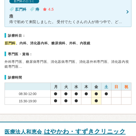
肛門科の口コミ
肛門科
痔
4.5
痔
痔で初めて来院しました。 受付でたくさんの人が待つ中で、どうされました？と聞かれて答えるのが恥ずかしかったです。 平日にも関わらず混んでおり待ち時間はかなり長かったです。 先生はテキパキしててわ
診療科目：
肛門科
、内科、消化器内科、糖尿病科、外科、内視鏡
専門医・資格：
外科専門医、糖尿病専門医、消化器病専門医、消化器外科専門医、消化器内視
鏡専門医…
診療時間
月
火
水
木
金
土
日
祝
08:30-12:00
15:30-19:00
はやかわ・すずきクリニック
医療法人和恵会