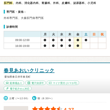
肛門科
、内科、消化器内科、胃腸科、外科、皮膚科、泌尿器科、小児科
専門医・資格：
外科専門医、大腸肛門病専門医
診療時間
月
火
水
木
金
土
日
祝
09:00-12:00
16:00-19:00
春見あおいクリニック
愛知県春日井市春見町
駐車場あり
電子決済可
マイナ受付
(スマホ可)
電子処方せん対応
土曜（〜12:00）
朝（8:30〜）
4.27