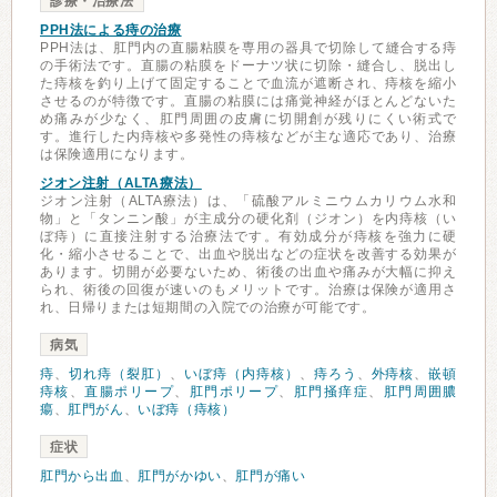
診療・治療法
PPH法による痔の治療
PPH法は、肛門内の直腸粘膜を専用の器具で切除して縫合する痔
の手術法です。直腸の粘膜をドーナツ状に切除・縫合し、脱出し
た痔核を釣り上げて固定することで血流が遮断され、痔核を縮小
させるのが特徴です。直腸の粘膜には痛覚神経がほとんどないた
め痛みが少なく、肛門周囲の皮膚に切開創が残りにくい術式で
す。進行した内痔核や多発性の痔核などが主な適応であり、治療
は保険適用になります。
ジオン注射（ALTA療法）
ジオン注射（ALTA療法）は、「硫酸アルミニウムカリウム水和
物」と「タンニン酸」が主成分の硬化剤（ジオン）を内痔核（い
ぼ痔）に直接注射する治療法です。有効成分が痔核を強力に硬
化・縮小させることで、出血や脱出などの症状を改善する効果が
あります。切開が必要ないため、術後の出血や痛みが大幅に抑え
られ、術後の回復が速いのもメリットです。治療は保険が適用さ
れ、日帰りまたは短期間の入院での治療が可能です。
病気
痔
、
切れ痔（裂肛）
、
いぼ痔（内痔核）
、
痔ろう
、
外痔核
、
嵌頓
痔核
、
直腸ポリープ
、
肛門ポリープ
、
肛門掻痒症
、
肛門周囲膿
瘍
、
肛門がん
、
いぼ痔（痔核）
症状
肛門から出血
、
肛門がかゆい
、
肛門が痛い