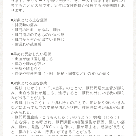
ります。デリケートな部位だからこそ、一人で悩まず専門医に相
談することが大切です。近年は女性医師が診療する医療機関もあ
ります。
■対象となる主な症状
・排便時の痛み
・肛門の出血、かゆみ、腫れ
・肛門周辺のできものや違和感
・肛門から何かが出ている感じ
・便漏れや残便感
■早めに受診したい症状
・出血が繰り返し起こる
・痛みや腫れが強い
・発熱や膿を伴う
・血便や排便習慣（下痢・便秘・回数など）の変化が続く
■対象となる主な疾患
・痔核（じかく）：「いぼ痔」のことで、肛門周辺の血管が膨ら
み、出血や腫れが起こる。進行すると、肛門の外にいぼ状の膨ら
みが出ることがある。
・裂肛（れっこう）：「切れ痔」のことで、硬い便や強いいきみ
などによって肛門の皮膚が切れた状態。排便時に強い痛みや出血
がみられる。
・肛門周囲膿瘍（こうもんしゅういのうよう）/痔瘻（じろう）：
「あな痔」とも呼ばれ、肛門周囲の細菌感染が原因。激しい痛
み、腫れ、発熱（38℃～）を伴い、膿が溜まる。感染が長引く
と、膿のトンネル「痔瘻」ができることがある。