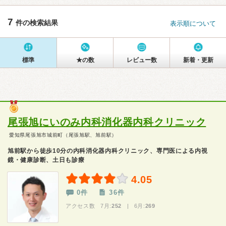
7
件の検索結果
表示順について
標準
★の数
レビュー数
新着・更新
尾張旭にいのみ内科消化器内科クリニック
愛知県尾張旭市城前町（尾張旭駅、旭前駅）
旭前駅から徒歩10分の内科消化器内科クリニック、専門医による内視
鏡・健康診断、土日も診療
4.05
0件
36件
アクセス数 7月:
252
| 6月:
269