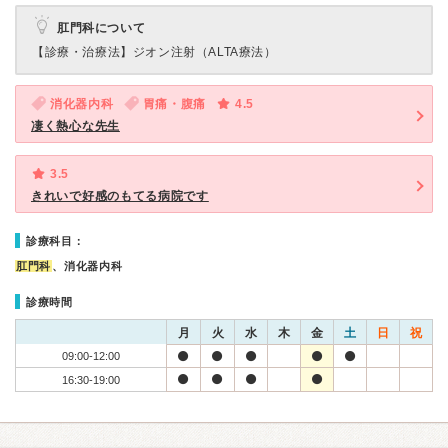
肛門科について
【診療・治療法】
ジオン注射（ALTA療法）
消化器内科
胃痛・腹痛
4.5
凄く熱心な先生
3.5
きれいで好感のもてる病院です
診療科目：
肛門科
、消化器内科
診療時間
月
火
水
木
金
土
日
祝
09:00-12:00
16:30-19:00