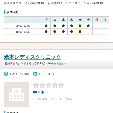
循環器専門医、消化器病専門医、腎臓専門医、リハビリテーション科専門医
診療時間
月
火
水
木
金
土
日
祝
09:00-12:00
18:00-19:30
米本レディスクリニック
愛知県春日井市篠木町（春日井駅（JR中央本線））
土曜（〜12:00）
朝（8:30〜）
－
0件
アクセス数 7月:
8
| 6月:
20