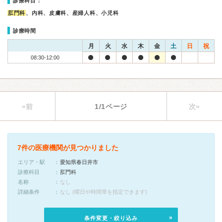
診療科目：
肛門科
、内科、皮膚科、産婦人科、小児科
診療時間
月
火
水
木
金
土
日
祝
08:30-12:00
«前
1/1ページ
次»
7件の医療機関が見つかりました
エリア・駅
愛知県春日井市
診療科目
肛門科
名称
なし
詳細条件
なし (曜日や時間帯を指定できます)
条件変更・絞り込み